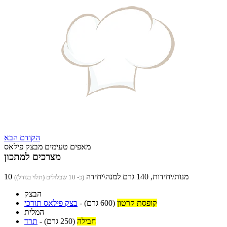
הקודם
הבא
מאפים טעימים מבצק פילאס
מצרכים למתכון
10 מנות/יחידות, 140 גרם למנה\יחידה
(כ- 10 שבלולים (תלוי בגודל))
הבצק
קופסת קרטון
(600 גרם)
-
בצק פילאס תורכי
המלית
חבילה
(250 גרם)
-
תרד