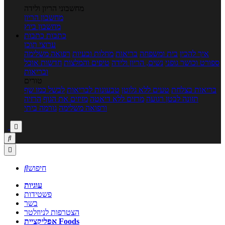
מחשבוני הריון ולידה
מחשבון הריון
מחשבון ביוץ
כתבות
כתבות
ערוצי תוכן
איך להכין
בית ומשפחה
בריאות
מחלות ובעיות
רפואה משלימה
ספורט וכושר גופני
נשים, הריון ולידה
טיפים והמלצות
חדשות אוכל
ובריאות
טורים
בריאות בצלחת
טעים ללא גלוטן
טבעונות לבריאות
לבשל כמו שף
תזונה לבטן רגועה
מרזים ללא דיאטה
מזיזים את הגוף
הרזיה
ורפואה משלימה
גורמה ביתי



חיפוש

עוגיות
פשטידות
בשר
הצטרפות לניוזלטר
אפליקציית Foods