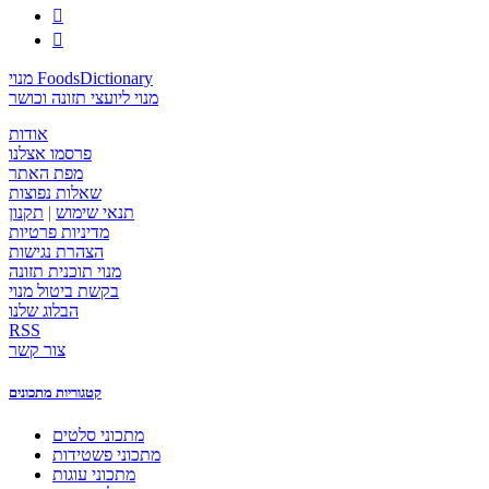


מנוי FoodsDictionary
מנוי ליועצי תזונה וכושר
אודות
פרסמו אצלנו
מפת האתר
שאלות נפוצות
תנאי שימוש
|
תקנון
מדיניות פרטיות
הצהרת נגישות
מנוי תוכנית תזונה
בקשת ביטול מנוי
הבלוג שלנו
RSS
צור קשר
קטגוריות מתכונים
מתכוני סלטים
מתכוני פשטידות
מתכוני עוגות