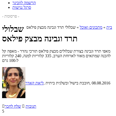
הרשמה לוובינר
סרגל נגישות
- פרסומת -
שבלולי
בית
»
מתכונים ואוכל
»
שבלולי תרד וגבינה מבצק פילאס
תרד וגבינה מבצק פילאס
מאפי תרד וגבינה בצורת שבלולים מבצק פילאס תורכי נהדר - מאפה קל
להכנה שמתאים מאוד לארוחת הערב, 335 קלוריות למנה, 240 קלוריות
ל-100 גרם
, 08.08.2016
, חובבת בישול ובשלנית ביתית
ליאת קאדר
תגובות

שלח לחבר

5