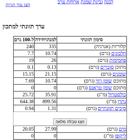
לבנה
גבינת שמנת
ארוחת ערב
הצג עוד תגיות
ערך תזונתי למתכון
סימון תזונתי
למנה\יחידה
ל-100 גרם
קלוריות (אנרגיה)
335
240
חלבונים
(גרם)
10.74
7.7
פחמימות
(גרם)
26
19
מתוכן
סוכרים
(גרם)
0.13
0.1
שומנים
(גרם)
21.15
15.15
מתוכם
שומן רווי
(גרם)
10.74
7.69
מתוכם
שומן טראנס
(גרם)
0
0
כולסטרול
(מ"ג)
35.91
25.72
נתרן
(מ"ג)
899.56
644.38
סיבים תזונתיים
(גרם)
1.31
0.94
מים
(גרם)
27.99
20.05
ליקופן
(מ"ג)
0
0