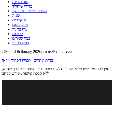
עוגת גבינה
כדורי שוקולד
מתכונים לארוחת בוקר
לזניה
פנקייקים
מרק כתום
עוף בתנור
לביבות
בצק שמרים
דגים בתנור
©FoodsDictionary 2026, כל הזכויות שמורות
בניית אתרים
|
תפיקו הפקות וידאו
אין להעתיק, לשכפל או להדפיס לשם פירסום או הפצה בכל דרך שהיא,
ללא קבלת אישור מפורש בכתב