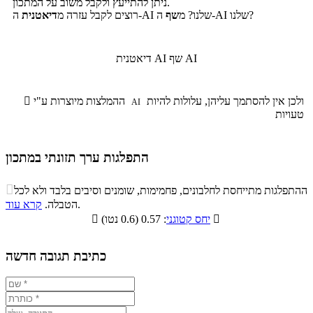
ניתן להתייעץ ולקבל משוב על המתכון.
ה-AI שלנו?
ה-AI שלנו? מ
שף
רוצים לקבל עזרה מ
דיאטנית
שף AI
דיאטנית AI
ולכן אין להסתמך עליהן, עלולות להיות
ההמלצות מיוצרות ע"י

AI
טעויות
התפלגות ערך תזונתי במתכון
התפלגות ערך תזונתי במתכון

ההתפלגות מתייחסת לחלבונים, פחמימות, שומנים וסיבים בלבד ולא לכל
סיבים
.
הטבלה.
קרא עוד
פחמימות
חלבונים
שומנים
תזונתיים

: 0.57 (0.6 נטו)
יחס קטוגני

2.2%
35.7%
18.1%
44%
כתיבת תגובה חדשה