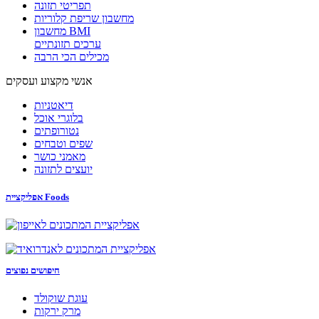
תפריטי תזונה
מחשבון שריפת קלוריות
מחשבון BMI
ערכים תזונתיים
מכילים הכי הרבה
אנשי מקצוע ועסקים
דיאטניות
בלוגרי אוכל
נטורופתים
שפים וטבחים
מאמני כושר
יועצים לתזונה
אפליקציית Foods
חיפושים נפוצים
עוגת שוקולד
מרק ירקות