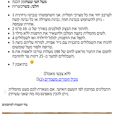
מעל חצי שעה
זמן הכנה
חלבי, כשר
כשרות
לערבב יחד את כל מצרכי המלית. אני השתמשתי בגבינה גרוזינית
1
- ניתן להשתמש בגבינת חמד, גבינת מוצרלה או כל גבינה קשה
אחרת שנמסה.
לחתוך את הבצק למלבנים באורך של כ- 10 ס"מ.
2
לשים מהמלית בקצה המלבן ולהשאיר את הדפנות ללא מילוי.
3
לקפל את הדפנות, לגלגל לרולדה ואז לשבלולים.
4
להניח את השבלולים בתבנית עם נייר אפייה, למרוח עליהם ביצה
5
טרופה ולפזר מעל שומשום.
לחמם את התנור מראש לחום של 190 מעלות טורבו ולאפות את
6
השבלולים למשך כ- 25 דקות עד להזהבה.
בתיאבון
7
ללא צבעי מאכל

מכיל חומרים משמרים (2)

התבלינים במתכון לפי הטעם האישי. אם נשארת לכם מעט מהמלית

ניתן להכין מאפינס (זה מה שאני עשיתי).
עוד הצעות למתכונים