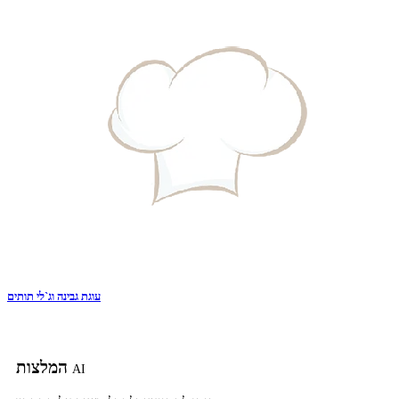
עוגת גבינה וג`לי תותים
המלצות
AI