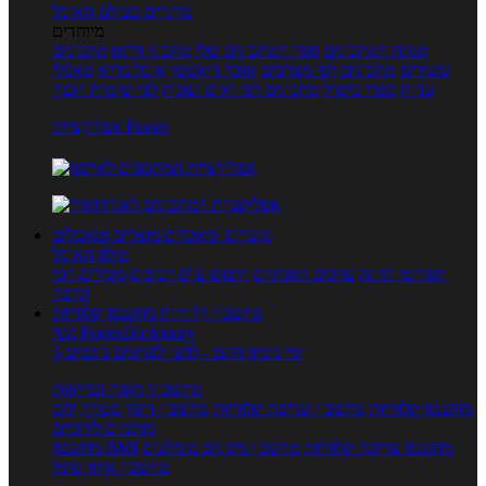
טרנדים בעולם האוכל
מיוחדים
מנתח המתכונים
ספר המתכונים שלי
מתכוני וידאו
מתכונים
עשירים
מתכונים לפי מצרכים
אוכל דיאטטי
אוכל בריא
מאכלי
עדות
ספרי בישול
מתכונים לפי חגים ועונות
לפי שיטות הכנה
אפליקציית Foods
מוצרים ומאכלים
מוצרים ומאכלים
מילון האוכל
תפריטי תזונה
ערכים תזונתיים
חיפוש ע"פ רכיבים
מכילים הכי
הרבה
מחשבון קלוריות
מחשבון קלוריות
מנוי FoodsDictionary
5 ימי ניסיון חינם - לחצו לפרטים נוספים
מחשבוני תזונה ובריאות
מחשבון קלוריות
מחשבון שריפת קלוריות
מחשבון דופק מטרה
יחס
מותניים לירכיים
מחשבון צריכת קלוריות
מחשבון מינונים מומלצים
מחשבון BMI
מחשבון אחוז שומן