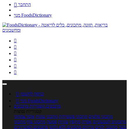
התחבר

מנוי FoodsDictionary






כניסה לחשבון

מנוי FoodsDictionary

מתכונים
קטגוריות מתכונים
קטגוריות נפוצות
מתכוני סלטים
מתכוני פשטידות
מתכוני עוגות
אוכל צמחוני
מתכונים לטבעוניים
אפייה
מוקפץ
עוגיות
פסטה
מתכוני עוף
מתכוני
בשר
מתכוני ילדים
מרקים
מתכונים ללא גלוטן
מתכונים לסוכרתיים