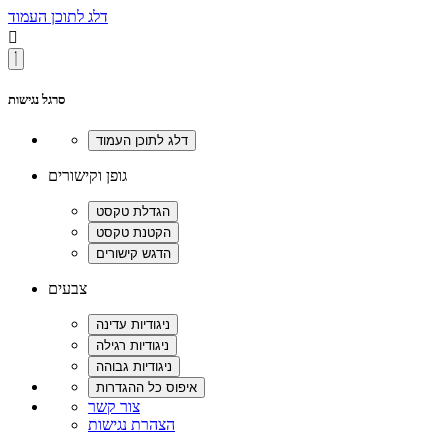
דלג לתוכן העמוד

סרגל נגישות
גופן וקישורים
צבעים
צור קשר
הצהרת נגישות