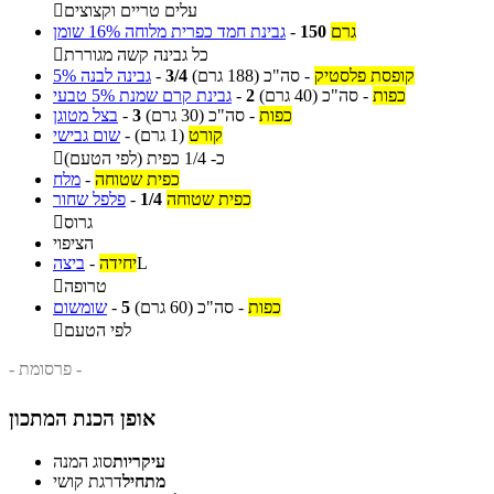
עלים טריים וקצוצים

גרם
150
-
גבינת חמד כפרית מלוחה 16% שומן
כל גבינה קשה מגוררת

קופסת פלסטיק
-
סה"כ
(188 גרם)
3/4
-
גבינה לבנה 5%
כפות
-
סה"כ
(40 גרם)
2
-
גבינת קרם שמנת 5% טבעי
כפות
-
סה"כ
(30 גרם)
3
-
בצל מטוגן
קורט
(1 גרם)
-
שום גבישי
כ- 1/4 כפית (לפי הטעם)

כפית שטוחה
-
מלח
כפית שטוחה
1/4
-
פלפל שחור
גרוס

הציפוי
L
יחידה
-
ביצה
טרופה

כפות
-
סה"כ
(60 גרם)
5
-
שומשום
לפי הטעם

- פרסומת -
אופן הכנת המתכון
עיקריות
סוג המנה
מתחיל
דרגת קושי