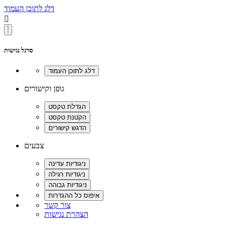
דלג לתוכן העמוד

סרגל נגישות
גופן וקישורים
צבעים
צור קשר
הצהרת נגישות