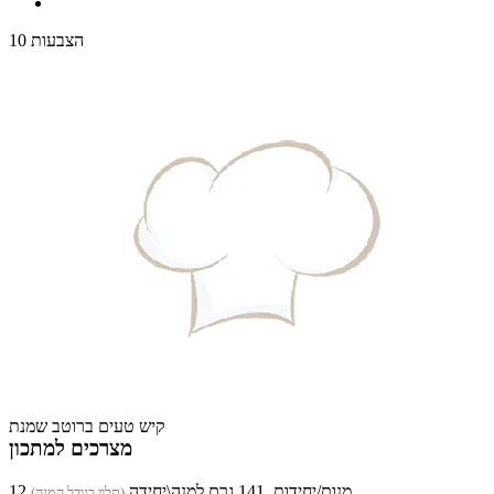
10 הצבעות
קיש טעים ברוטב שמנת
מצרכים למתכון
12 מנות/יחידות, 141 גרם למנה\יחידה
(תלוי בגודל המנה)