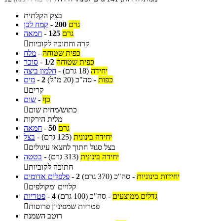
בצק הקלתית
גרם
200
-
קמח לבן
גרם
125
-
חמאה
קרה וחתוכה לקוביות

כפית שטוחה
-
מלח
כפית שטוחה
1/2
-
סוכר
יחידה
(18 גרם)
-
חלמון ביצה
כפות
-
סה"כ
(20 מ"ל)
2
-
מים
קרים

כף
-
שום
כתוש/מחית שום

מלית הירקות
גרם
50
-
חמאה
יחידה בינונית
(125 גרם)
-
בצל
בצל סגול חתוך לחצאי עיגולים

יחידה בינונית
(313 גרם)
-
בטטה
חתוכה לקוביות

יחידות בינוניות
-
סה"כ
(370 גרם)
2
-
פלפלים אדומים
קלויים ומקולפים

גדלים ממוצעים
-
סה"כ
(100 גרם)
4
-
פטריות
פטריות שמפיניון פרוסות

רוטב השמנת