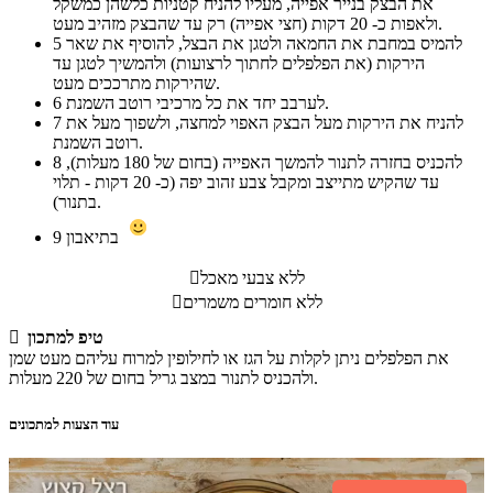
את הבצק בנייר אפייה, מעליו להניח קטניות כלשהן כמשקל
ולאפות כ- 20 דקות (חצי אפייה) רק עד שהבצק מזהיב מעט.
להמיס במחבת את החמאה ולטגן את הבצל, להוסיף את שאר
5
הירקות (את הפלפלים לחתוך לרצועות) ולהמשיך לטגן עד
שהירקות מתרככים מעט.
לערבב יחד את כל מרכיבי רוטב השמנת.
6
להניח את הירקות מעל הבצק האפוי למחצה, ולשפוך מעל את
7
רוטב השמנת.
להכניס בחזרה לתנור להמשך האפייה (בחום של 180 מעלות),
8
עד שהקיש מתייצב ומקבל צבע זהוב יפה (כ- 20 דקות - תלוי
בתנור).
בתיאבון
9
ללא צבעי מאכל

ללא חומרים משמרים

טיפ למתכון

את הפלפלים ניתן לקלות על הגז או לחילופין למרוח עליהם מעט שמן
ולהכניס לתנור במצב גריל בחום של 220 מעלות.
עוד הצעות למתכונים