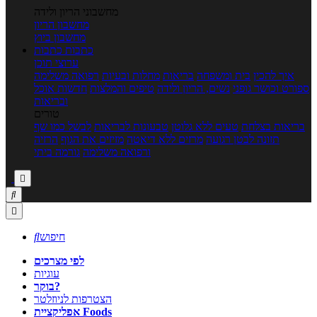
מחשבוני הריון ולידה
מחשבון הריון
מחשבון ביוץ
כתבות
כתבות
ערוצי תוכן
איך להכין
בית ומשפחה
בריאות
מחלות ובעיות
רפואה משלימה
ספורט וכושר גופני
נשים, הריון ולידה
טיפים והמלצות
חדשות אוכל
ובריאות
טורים
בריאות בצלחת
טעים ללא גלוטן
טבעונות לבריאות
לבשל כמו שף
תזונה לבטן רגועה
מרזים ללא דיאטה
מזיזים את הגוף
הרזיה
ורפואה משלימה
גורמה ביתי



חיפוש

לפי מצרכים
עוגיות
בוקר?
הצטרפות לניוזלטר
אפליקציית Foods