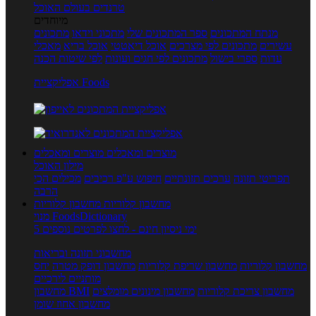
טרנדים בעולם האוכל
מיוחדים
מנתח המתכונים
ספר המתכונים שלי
מתכוני וידאו
מתכונים
עשירים
מתכונים לפי מצרכים
אוכל דיאטטי
אוכל בריא
מאכלי
עדות
ספרי בישול
מתכונים לפי חגים ועונות
לפי שיטות הכנה
אפליקציית Foods
מוצרים ומאכלים
מוצרים ומאכלים
מילון האוכל
תפריטי תזונה
ערכים תזונתיים
חיפוש ע"פ רכיבים
מכילים הכי
הרבה
מחשבון קלוריות
מחשבון קלוריות
מנוי FoodsDictionary
5 ימי ניסיון חינם - לחצו לפרטים נוספים
מחשבוני תזונה ובריאות
מחשבון קלוריות
מחשבון שריפת קלוריות
מחשבון דופק מטרה
יחס
מותניים לירכיים
מחשבון צריכת קלוריות
מחשבון מינונים מומלצים
מחשבון BMI
מחשבון אחוז שומן