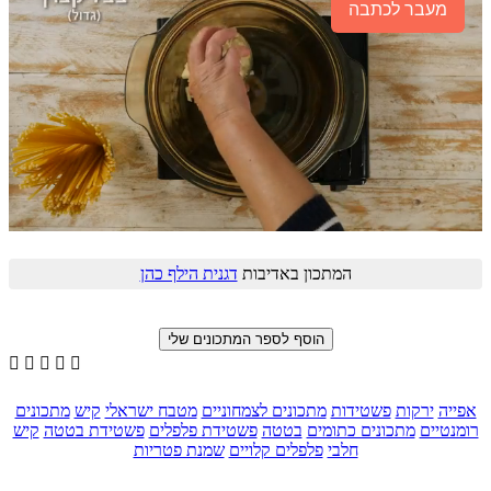
מעבר לכתבה
המתכון באדיבות
דגנית הילף כהן





אפייה
ירקות
פשטידות
מתכונים לצמחוניים
מטבח ישראלי
קיש
מתכונים
רומנטיים
מתכונים כתומים
בטטה
פשטידת פלפלים
פשטידת בטטה
קיש
חלבי
פלפלים קלויים
שמנת פטריות