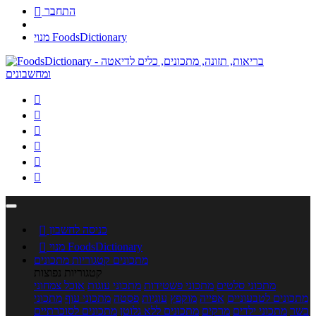
התחבר

מנוי FoodsDictionary






כניסה לחשבון

מנוי FoodsDictionary

מתכונים
קטגוריות מתכונים
קטגוריות נפוצות
מתכוני סלטים
מתכוני פשטידות
מתכוני עוגות
אוכל צמחוני
מתכונים לטבעוניים
אפייה
מוקפץ
עוגיות
פסטה
מתכוני עוף
מתכוני
בשר
מתכוני ילדים
מרקים
מתכונים ללא גלוטן
מתכונים לסוכרתיים