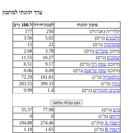
ערך תזונתי למתכון
סימון תזונתי
למנה\יחידה
ל-100 גרם
קלוריות (אנרגיה)
250
177
חלבונים
(גרם)
5.02
3.56
פחמימות
(גרם)
22
15
מתוכן
סוכרים
(גרם)
3.78
2.68
שומנים
(גרם)
16.27
11.55
מתוכם
שומן רווי
(גרם)
9.17
6.51
מתוכם
שומן טראנס
(גרם)
0.09
0.06
כולסטרול
(מ"ג)
101.81
72.29
נתרן
(מ"ג)
399.33
283.55
סיבים תזונתיים
(גרם)
1.4
0.99
מים
(גרם)
77.98
55.37
ליקופן
(מ"ג)
0
0
ויטמין A
(מק"ג)
274.46
194.88
ויטמין B
(מ"ג)
1.65
1.18