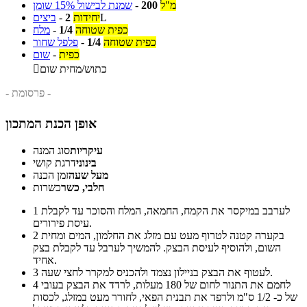
מ"ל
200
-
שמנת לבישול 15% שומן
L
יחידות
2
-
ביצים
כפית שטוחה
1/4
-
מלח
כפית שטוחה
1/4
-
פלפל שחור
כפית
-
שום
כתוש/מחית שום

- פרסומת -
אופן הכנת המתכון
עיקריות
סוג המנה
בינוני
דרגת קושי
מעל שעה
זמן הכנה
חלבי, כשר
כשרות
לערבב במיקסר את הקמח, החמאה, המלח והסוכר עד לקבלת
1
עיסת פירורים.
בקערה קטנה לטרוף מעט עם מזלג את החלמון, המים ומחית
2
השום, ולהוסיף לעיסת הבצק. להמשיך לערבל עד לקבלת בצק
אחיד.
לעטוף את הבצק בניילון נצמד ולהכניס למקרר לחצי שעה.
3
לחמם את התנור לחום של 180 מעלות, לרדד את הבצק בעובי
4
של כ- 1/2 ס"מ ולרפד את תבנית הפאי, לחורר מעט במזלג, לכסות