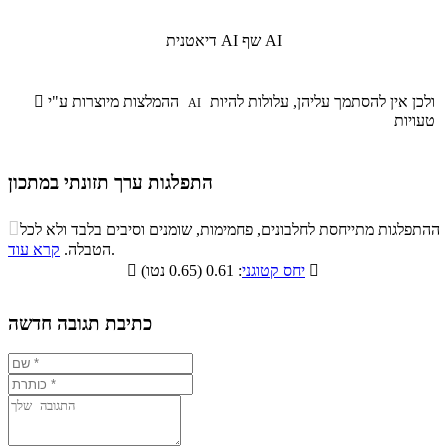
שף AI
דיאטנית AI
ולכן אין להסתמך עליהן, עלולות להיות
ההמלצות מיוצרות ע"י

AI
טעויות
התפלגות ערך תזונתי במתכון
התפלגות ערך תזונתי במתכון

ההתפלגות מתייחסת לחלבונים, פחמימות, שומנים וסיבים בלבד ולא לכל
סיבים
.
הטבלה.
קרא עוד
פחמימות
חלבונים
שומנים
תזונתיים

: 0.61 (0.65 נטו)
יחס קטוגני

3.2%
36.8%
11.4%
48.6%
כתיבת תגובה חדשה