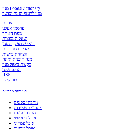
מנוי FoodsDictionary
מנוי ליועצי תזונה וכושר
אודות
פרסמו אצלנו
מפת האתר
שאלות נפוצות
תנאי שימוש
|
תקנון
מדיניות פרטיות
הצהרת נגישות
מנוי תוכנית תזונה
בקשת ביטול מנוי
הבלוג שלנו
RSS
צור קשר
קטגוריות מתכונים
מתכוני סלטים
מתכוני פשטידות
מתכוני עוגות
אוכל דיאטטי
אוכל צמחוני
אוכל טבעוני