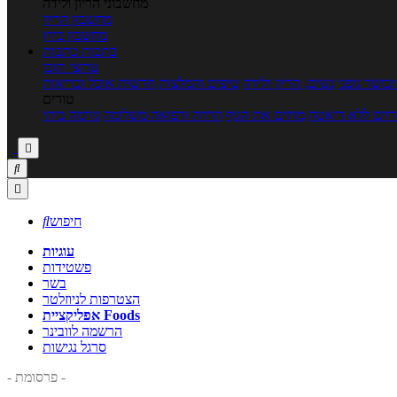
מחשבוני הריון ולידה
מחשבון הריון
מחשבון ביוץ
כתבות
כתבות
ערוצי תוכן
כושר גופני
נשים, הריון ולידה
טיפים והמלצות
חדשות אוכל ובריאות
טורים
זים ללא דיאטה
מזיזים את הגוף
הרזיה ורפואה משלימה
גורמה ביתי



חיפוש

עוגיות
פשטידות
בשר
הצטרפות לניוזלטר
אפליקציית Foods
הרשמה לוובינר
סרגל נגישות
- פרסומת -