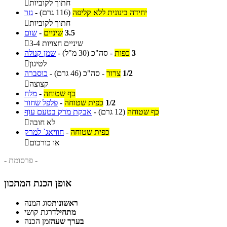
חתוך לקוביות

יחידה בינונית ללא קליפה
(116 גרם)
-
גזר
חתוך לקוביות

3.5
שיניים
-
שום
3-4 שיניים חצויות

3
כפות
-
סה"כ
(30 מ"ל)
-
שמן קנולה
לטיגון

1/2
צרור
-
סה"כ
(46 גרם)
-
כוסברה
קצוצה

כף שטוחה
-
מלח
1/2
כפית שטוחה
-
פלפל שחור
כף שטוחה
(12 גרם)
-
אבקת מרק בטעם עוף
לא חובה

כפית שטוחה
-
חוויאג` למרק
או כורכום

- פרסומת -
אופן הכנת המתכון
ראשונות
סוג המנה
מתחיל
דרגת קושי
בערך שעה
זמן הכנה