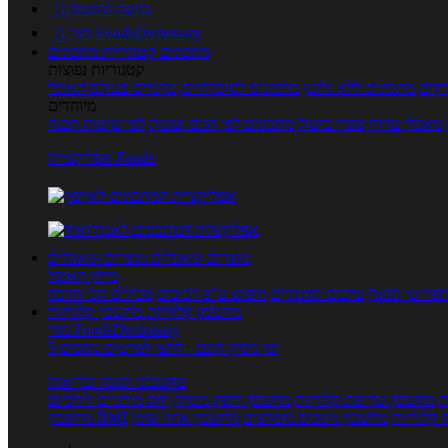
כניסה לחשבון

מנוי FoodsDictionary

מתכונים
קטגוריות מתכונים
קטגוריות נפוצות
קים
מתכונים ללא גלוטן
מתכונים לסוכרתיים
טרנדים בעולם האוכל
מיוחדים
מאכלי עדות
ספרי בישול
מתכונים לפי חגים ועונות
לפי שיטות הכנה
אפליקציית Foods
מוצרים ומאכלים
מוצרים ומאכלים
מילון האוכל
פריטי תזונה
ערכים תזונתיים
חיפוש ע"פ רכיבים
מכילים הכי הרבה
מחשבון קלוריות
מחשבון קלוריות
מנוי FoodsDictionary
5 ימי ניסיון חינם - לחצו לפרטים נוספים
מחשבוני תזונה ובריאות
ת
מחשבון שריפת קלוריות
מחשבון דופק מטרה
יחס מותניים לירכיים
 קלוריות
מחשבון מינונים מומלצים
מחשבון אחוז שומן
מחשבון BMI