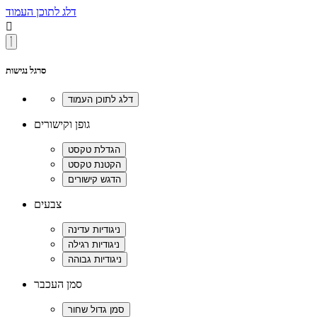
דלג לתוכן העמוד

סרגל נגישות
גופן וקישורים
צבעים
סמן העכבר