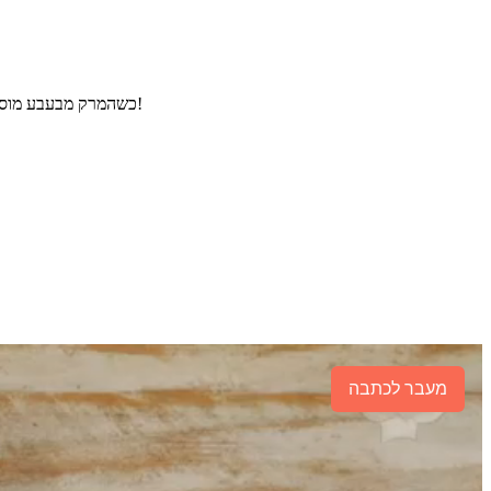
כשהמרק מבעבע מוסיפים את הגריסים והתבלינים, ומבשלים למשך כ- 30-40 דקות או עד לריכוך המרכיבים. זהו - אפשר להוסיף ירק טרי ולזלול מרק גריסים מושלם!
מעבר לכתבה