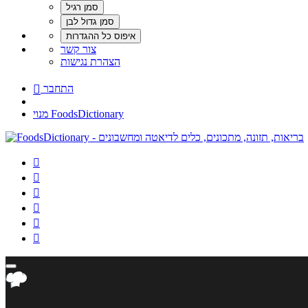
צור קשר
הצהרת נגישות
התחבר

מנוי FoodsDictionary





