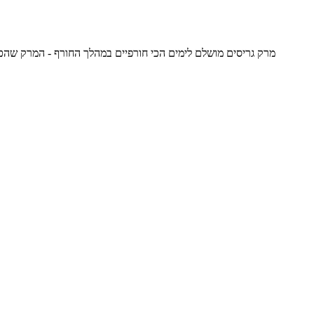
מרק גריסים מושלם לימים הכי חורפיים במהלך החורף - המרק שהכי מחמם את הלב ואת הנשמה, 5