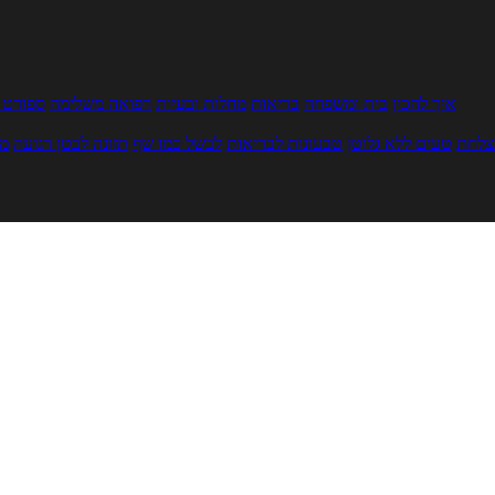
איך להכין
בית ומשפחה
בריאות
מחלות ובעיות
רפואה משלימה
ספורט ו
צלחת
טעים ללא גלוטן
טבעונות לבריאות
לבשל כמו שף
תזונה לבטן רגועה
מר