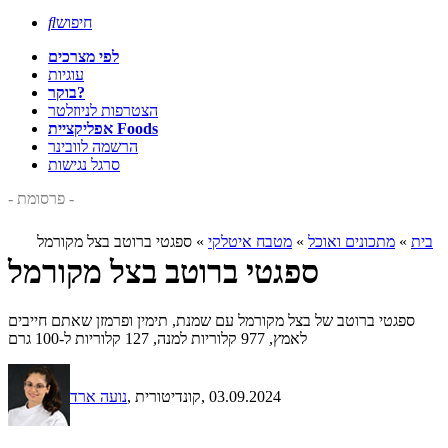
חיפוש

לפי מצרכים
עוגיות
בוקר?
הצטרפות לניוזלטר
אפליקציית Foods
הרשמה לוובינר
סרגל נגישות
- פרסומת -
בית
»
מתכונים ואוכל
»
מטבח איטלקי
»
ספגטי ברוטב בצל מקורמל
ספגטי ברוטב בצל מקורמל
ספגטי ברוטב של בצל מקורמל עם שמנת, תימין ופרמזן שאתם חייבים
לאמץ, 977 קלוריות למנה, 127 קלוריות ל-100 גרם
, 03.09.2024
, קונדיטורית
נועה ארד