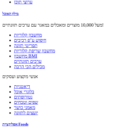
ערוצי תוכן
מילון האוכל
מעל 10,000 מוצרים ומאכלים במאגר עם ערכים תזונתיים!
מחשבון קלוריות
חיפוש ע"פ רכיבים
תפריטי תזונה
מחשבון שריפת קלוריות
מחשבון BMI
ערכים תזונתיים
מכילים הכי הרבה
אנשי מקצוע ועסקים
דיאטניות
בלוגרי אוכל
נטורופתים
שפים וטבחים
מאמני כושר
יועצים לתזונה
אפליקציית Foods