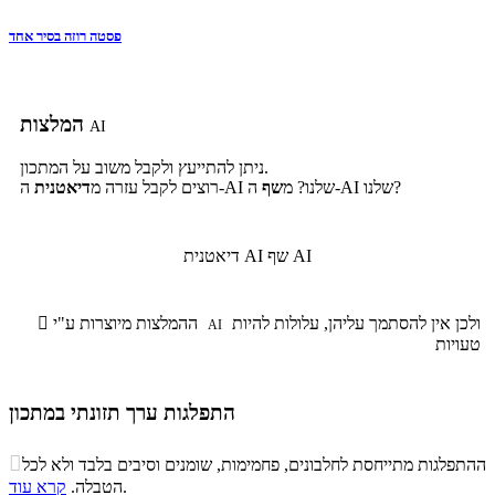
פסטה רוזה בסיר אחד
המלצות
AI
ניתן להתייעץ ולקבל משוב על המתכון.
ה-AI שלנו?
ה-AI שלנו? מ
שף
רוצים לקבל עזרה מ
דיאטנית
שף AI
דיאטנית AI
ולכן אין להסתמך עליהן, עלולות להיות
ההמלצות מיוצרות ע"י

AI
טעויות
התפלגות ערך תזונתי במתכון
התפלגות ערך תזונתי במתכון

ההתפלגות מתייחסת לחלבונים, פחמימות, שומנים וסיבים בלבד ולא לכל
סיבים
.
הטבלה.
קרא עוד
פחמימות
חלבונים
שומנים