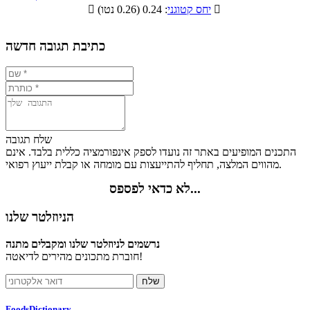
תזונתיים

: 0.24 (0.26 נטו)
יחס קטוגני

5.6%
18.3%
12.8%
63.3%
כתיבת תגובה חדשה
שלח תגובה
התכנים המופיעים באתר זה נועדו לספק אינפורמציה כללית בלבד. אינם
מהווים המלצה, תחליף להתייעצות עם מומחה או קבלת ייעוץ רפואי.
לא כדאי לפספס...
הניוזלטר שלנו
נרשמים לניוזלטר שלנו ומקבלים מתנה
חוברת מתכונים מהירים לדיאטה!
FoodsDictionary