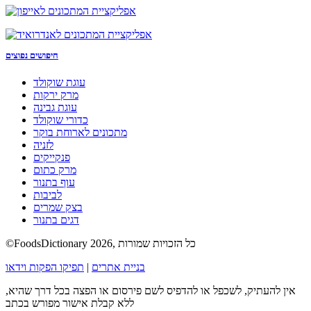
חיפושים נפוצים
עוגת שוקולד
מרק ירקות
עוגת גבינה
כדורי שוקולד
מתכונים לארוחת בוקר
לזניה
פנקייקים
מרק כתום
עוף בתנור
לביבות
בצק שמרים
דגים בתנור
©FoodsDictionary 2026, כל הזכויות שמורות
בניית אתרים
|
תפיקו הפקות וידאו
אין להעתיק, לשכפל או להדפיס לשם פירסום או הפצה בכל דרך שהיא,
ללא קבלת אישור מפורש בכתב