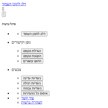
דלג לתוכן העמוד

סרגל נגישות
גופן וקישורים
צבעים
צור קשר
הצהרת נגישות