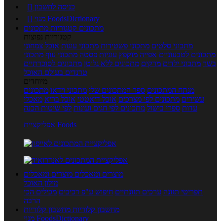
כניסה לחשבון

מנוי FoodsDictionary

מתכונים
קטגוריות מתכונים
קטגוריות נפוצות
מתכוני סלטים
מתכוני פשטידות
מתכוני עוגות
אוכל צמחוני
מתכונים לטבעוניים
אפייה
מוקפץ
עוגיות
פסטה
מתכוני עוף
מתכוני
בשר
מתכוני ילדים
מרקים
מתכונים ללא גלוטן
מתכונים לסוכרתיים
טרנדים בעולם האוכל
מיוחדים
מנתח המתכונים
ספר המתכונים שלי
מתכוני וידאו
מתכונים
עשירים
מתכונים לפי מצרכים
אוכל דיאטטי
אוכל בריא
מאכלי
עדות
ספרי בישול
מתכונים לפי חגים ועונות
לפי שיטות הכנה
אפליקציית Foods
מוצרים ומאכלים
מוצרים ומאכלים
מילון האוכל
תפריטי תזונה
ערכים תזונתיים
חיפוש ע"פ רכיבים
מכילים הכי
הרבה
מחשבון קלוריות
מחשבון קלוריות
מנוי FoodsDictionary