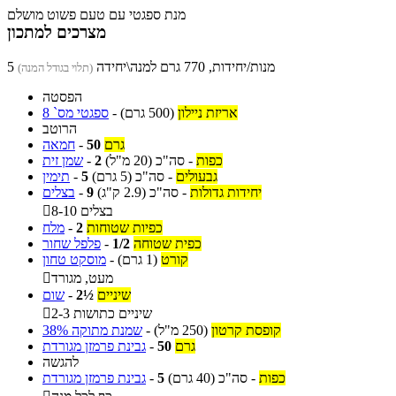
מנת ספגטי עם טעם פשוט מושלם
מצרכים למתכון
5 מנות/יחידות, 770 גרם למנה\יחידה
(תלוי בגודל המנה)
הפסטה
אריזת ניילון
(500 גרם)
-
ספגטי מס` 8
הרוטב
גרם
50
-
חמאה
כפות
-
סה"כ
(20 מ"ל)
2
-
שמן זית
גבעולים
-
סה"כ
(5 גרם)
5
-
תימין
יחידות גדולות
-
סה"כ
(2.9 ק"ג)
9
-
בצלים
8-10 בצלים

כפיות שטוחות
2
-
מלח
כפית שטוחה
1/2
-
פלפל שחור
קורט
(1 גרם)
-
מוסקט טחון
מעט, מגורד

שיניים
2½
-
שום
2-3 שיניים כתושות

קופסת קרטון
(250 מ"ל)
-
שמנת מתוקה 38%
גרם
50
-
גבינת פרמזן מגורדת
להגשה
כפות
-
סה"כ
(40 גרם)
5
-
גבינת פרמזן מגורדת