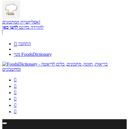
אפליקציית המתכונים!
להורדה בחינם
לחצו כאן
התחבר

מנוי FoodsDictionary





