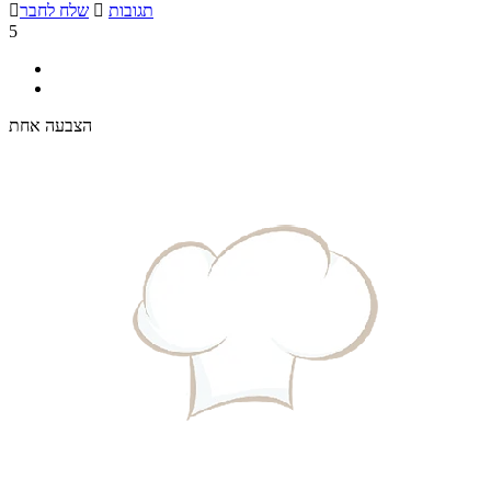
תגובות

שלח לחבר

5
הצבעה אחת