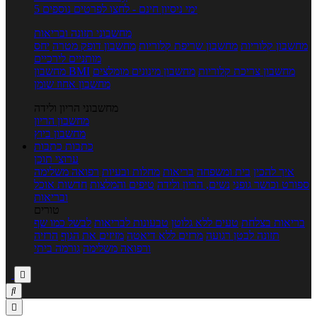
5 ימי ניסיון חינם - לחצו לפרטים נוספים
מחשבוני תזונה ובריאות
מחשבון קלוריות
מחשבון שריפת קלוריות
מחשבון דופק מטרה
יחס
מותניים לירכיים
מחשבון צריכת קלוריות
מחשבון מינונים מומלצים
מחשבון BMI
מחשבון אחוז שומן
מחשבוני הריון ולידה
מחשבון הריון
מחשבון ביוץ
כתבות
כתבות
ערוצי תוכן
איך להכין
בית ומשפחה
בריאות
מחלות ובעיות
רפואה משלימה
ספורט וכושר גופני
נשים, הריון ולידה
טיפים והמלצות
חדשות אוכל
ובריאות
טורים
בריאות בצלחת
טעים ללא גלוטן
טבעונות לבריאות
לבשל כמו שף
תזונה לבטן רגועה
מרזים ללא דיאטה
מזיזים את הגוף
הרזיה
ורפואה משלימה
גורמה ביתי


