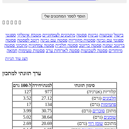





בישול
שבועות
גבינות
פסטה
מתכונים לצמחוניים
מטבח איטלקי
ספגטי
ספגטי עם גבינה
פסטות מקוריות
פסטה עם גבינה
רוטב לפסטה
פסטה
ברוטב שמנת
פסטה ברוטב
פסטה חלבית
פסטה צמחונית
מתכוני פסטה
מיוחדים
פסטה לשבועות
פסטה לארוחת ערב
פסטות טעימות
חמאה
הצג עוד תגיות
ערך תזונתי למתכון
סימון תזונתי
למנה\יחידה
ל-100 גרם
קלוריות (אנרגיה)
977
127
חלבונים
(גרם)
27.12
3.52
פחמימות
(גרם)
134
17
מתוכן
סוכרים
(גרם)
30.75
3.99
שומנים
(גרם)
38.64
5.02
מתוכם
שומן רווי
(גרם)
20.69
2.69