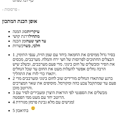
כף לכל מנה

- פרסומת -
אופן הכנת המתכון
עיקריות
סוג המנה
מתחיל
דרגת קושי
עד חצי שעה
זמן הכנה
חלבי, כשר
כשרות
בסיר גדול ממיסים את החמאה ביחד עם שמן הזית, ענפי התימין,
1
הבצלים החתוכים לפרוסות של חצי ירח והמלח. מערבבים, מכסים
את הסיר ומבשלים על חום בינוני. מדי פעם מערבבים, ובשלב שיש
הרבה נוזלים אפשר להעלות מעט את החום עד שכל הנוזלים
יתאדו כדי לזרז את התהליך.
ברגע שהתאדו הנוזלים מורידים שוב לחום בינוני ומערבבים מדי
2
פעם עד שמתקבל צבע כהה ומקורמל. מוסיפים את שאר המצרכים
והרוטב מוכן.
מבשלים את הספגטי לפי הוראות היצרן ומעבירים לסיר עם
3
הרוטב יחד עם מעט ממי הפסטה.
מגישים עם מלא גבינת פרמזן מגורדת!
4
בתיאבון
5