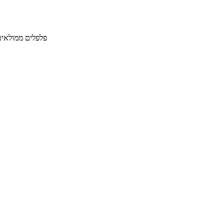
פלפלים ממולאים בבשר בקר, בש