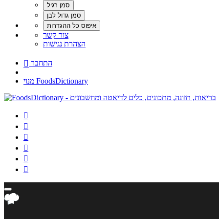
צור קשר
הצהרת נגישות
התחבר

מנוי FoodsDictionary





