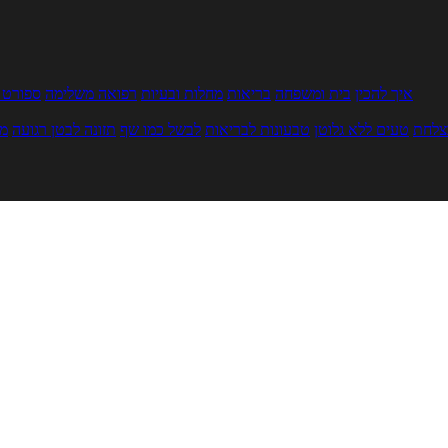
איך להכין
בית ומשפחה
בריאות
מחלות ובעיות
רפואה משלימה
ספורט ו
צלחת
טעים ללא גלוטן
טבעונות לבריאות
לבשל כמו שף
תזונה לבטן רגועה
מר