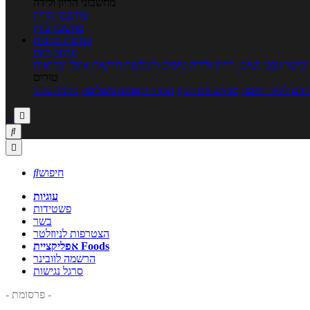
מחשבוני הריון ולידה
מחשבון הריון
מחשבון ביוץ
כתבות
כתבות
ערוצי תוכן
כושר גופני
נשים, הריון ולידה
טיפים והמלצות
חדשות אוכל ובריאות
טורים
זים ללא דיאטה
מזיזים את הגוף
הרזיה ורפואה משלימה
גורמה ביתי



חיפוש

עוגיות
פשטידות
בשר
הצטרפות לניוזלטר
אפליקציית Foods
הרשמה לוובינר
סרגל נגישות
- פרסומת -