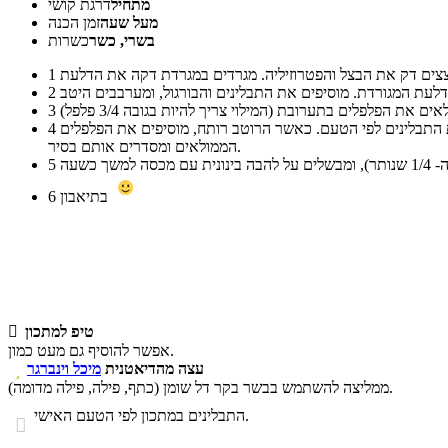
מתחיל
דרגת קושי
מעל שעה
זמן הכנה
בשרי, כשר
כשרות
1
2
3
בסיר רחב מחממים את העגבניות המגורדות עם 4-5 כוסות מים. ניתן להשתמש בעגבניות מגורדות עם שום או בעשבי תיבול. ברתיחה מוסיפים את התבלינים לפי הטעם. כאשר הרוטב רותח, מוסיפים את הפלפלים
4
הממולאים ומסדרים אותם בסיר.
5
בתיאבון
6
טיפ למתכון

אפשר להוסיף גם מעט כמון.
עצה מהדיאטנית
מיכל וינברגר

ממליצה להשתמש בבשר בקר דל שומן (כתף, פילה, פילה מדומה).
התבלינים במתכון לפי הטעם האישי.
