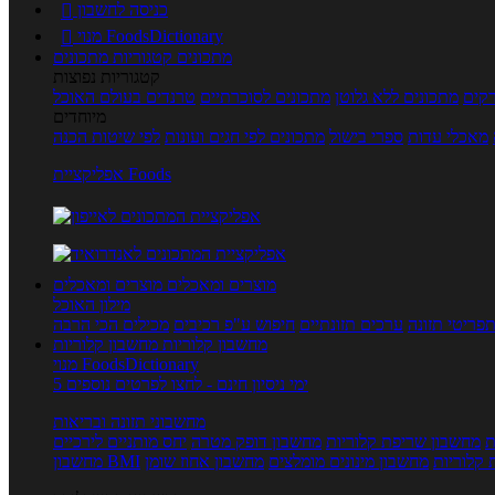
כניסה לחשבון

מנוי FoodsDictionary

מתכונים
קטגוריות מתכונים
קטגוריות נפוצות
קים
מתכונים ללא גלוטן
מתכונים לסוכרתיים
טרנדים בעולם האוכל
מיוחדים
מאכלי עדות
ספרי בישול
מתכונים לפי חגים ועונות
לפי שיטות הכנה
אפליקציית Foods
מוצרים ומאכלים
מוצרים ומאכלים
מילון האוכל
פריטי תזונה
ערכים תזונתיים
חיפוש ע"פ רכיבים
מכילים הכי הרבה
מחשבון קלוריות
מחשבון קלוריות
מנוי FoodsDictionary
5 ימי ניסיון חינם - לחצו לפרטים נוספים
מחשבוני תזונה ובריאות
ת
מחשבון שריפת קלוריות
מחשבון דופק מטרה
יחס מותניים לירכיים
 קלוריות
מחשבון מינונים מומלצים
מחשבון אחוז שומן
מחשבון BMI