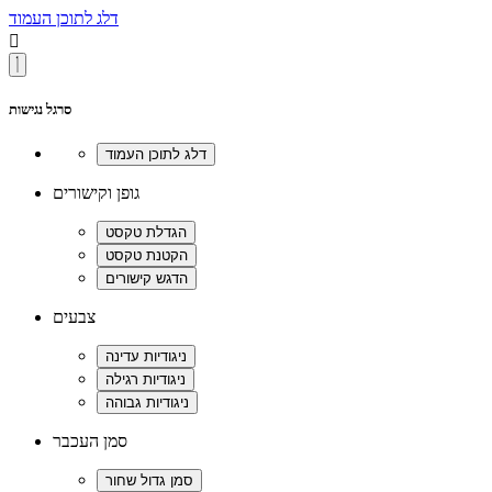
דלג לתוכן העמוד

סרגל נגישות
גופן וקישורים
צבעים
סמן העכבר