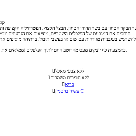
קוצצים דק את הבצל והפטרוזיליה. מגרדים במגרדת דקה את הדלעת.
חותכים את המגבעת של הפלפלים השטופים, מוציאים את הגרעינים וממלאים את הפלפלים בתערובת (המילוי צריך להיות בגובה 3/4 פלפל).
באמצעות כף יוצקים מעט מהרוטב החם לתוך הפלפלים (ממלאים את ה- 1/4 שנותר), ומבשלים על להבה בינונית עם מכסה למשך כשעה.
ללא צבעי מאכל

ללא חומרים משמרים

בריא

עשיר בויטמין C
