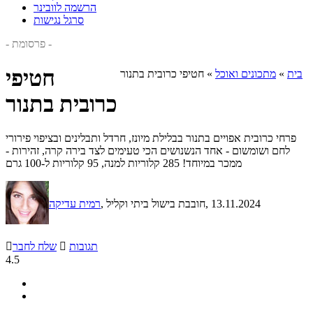
הרשמה לוובינר
סרגל נגישות
- פרסומת -
חטיפי
בית
»
מתכונים ואוכל
»
חטיפי כרובית בתנור
כרובית בתנור
פרחי כרובית אפויים בתנור בבלילת מיונז, חרדל ותבלינים ובציפוי פירורי
לחם ושומשום - אחד הנשנושים הכי טעימים לצד בירה קרה, זהירות -
ממכר במיוחד! 285 קלוריות למנה, 95 קלוריות ל-100 גרם
, 13.11.2024
, חובבת בישול ביתי וקליל
רמית עדיקה
תגובות

שלח לחבר

4.5