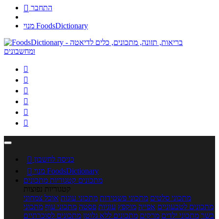
התחבר

מנוי FoodsDictionary






כניסה לחשבון

מנוי FoodsDictionary

מתכונים
קטגוריות מתכונים
קטגוריות נפוצות
מתכוני סלטים
מתכוני פשטידות
מתכוני עוגות
אוכל צמחוני
מתכונים לטבעוניים
אפייה
מוקפץ
עוגיות
פסטה
מתכוני עוף
מתכוני
בשר
מתכוני ילדים
מרקים
מתכונים ללא גלוטן
מתכונים לסוכרתיים