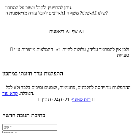
ניתן להתייעץ ולקבל משוב על המתכון.
ה-AI שלנו?
ה-AI שלנו? מ
שף
רוצים לקבל עזרה מ
דיאטנית
שף AI
דיאטנית AI
ולכן אין להסתמך עליהן, עלולות להיות
ההמלצות מיוצרות ע"י

AI
טעויות
התפלגות ערך תזונתי במתכון
התפלגות ערך תזונתי במתכון

ההתפלגות מתייחסת לחלבונים, פחמימות, שומנים וסיבים בלבד ולא לכל
סיבים
.
הטבלה.
קרא עוד
פחמימות
חלבונים
שומנים
תזונתיים

: 0.21 (0.24 נטו)
יחס קטוגני

8.8%
15.9%
18.7%
56.6%
כתיבת תגובה חדשה