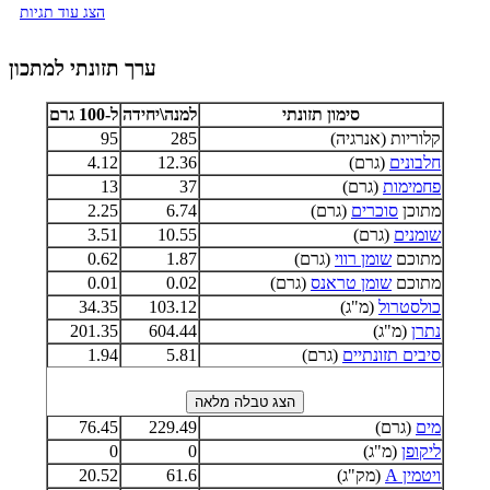
הצג עוד תגיות
ערך תזונתי למתכון
סימון תזונתי
למנה\יחידה
ל-100 גרם
קלוריות (אנרגיה)
285
95
חלבונים
(גרם)
12.36
4.12
פחמימות
(גרם)
37
13
מתוכן
סוכרים
(גרם)
6.74
2.25
שומנים
(גרם)
10.55
3.51
מתוכם
שומן רווי
(גרם)
1.87
0.62
מתוכם
שומן טראנס
(גרם)
0.02
0.01
כולסטרול
(מ"ג)
103.12
34.35
נתרן
(מ"ג)
604.44
201.35
סיבים תזונתיים
(גרם)
5.81
1.94
מים
(גרם)
229.49
76.45
ליקופן
(מ"ג)
0
0
ויטמין A
(מק"ג)
61.6
20.52