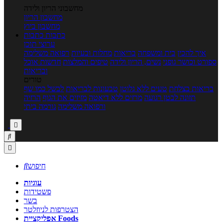
מחשבוני הריון ולידה
מחשבון הריון
מחשבון ביוץ
כתבות
כתבות
ערוצי תוכן
איך להכין
בית ומשפחה
בריאות
מחלות ובעיות
רפואה משלימה
ספורט וכושר גופני
נשים, הריון ולידה
טיפים והמלצות
חדשות אוכל
ובריאות
טורים
בריאות בצלחת
טעים ללא גלוטן
טבעונות לבריאות
לבשל כמו שף
תזונה לבטן רגועה
מרזים ללא דיאטה
מזיזים את הגוף
הרזיה
ורפואה משלימה
גורמה ביתי



חיפוש

עוגיות
פשטידות
בשר
הצטרפות לניוזלטר
אפליקציית Foods