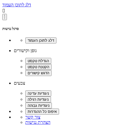
דלג לתוכן העמוד

סרגל נגישות
גופן וקישורים
צבעים
צור קשר
הצהרת נגישות