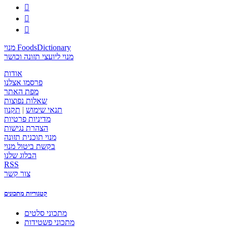



מנוי FoodsDictionary
מנוי ליועצי תזונה וכושר
אודות
פרסמו אצלנו
מפת האתר
שאלות נפוצות
תנאי שימוש
|
תקנון
מדיניות פרטיות
הצהרת נגישות
מנוי תוכנית תזונה
בקשת ביטול מנוי
הבלוג שלנו
RSS
צור קשר
קטגוריות מתכונים
מתכוני סלטים
מתכוני פשטידות