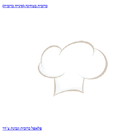
כרובית בטחינה (סינייה כרובית)
פלאפל כרובית וגבינת צ`דר