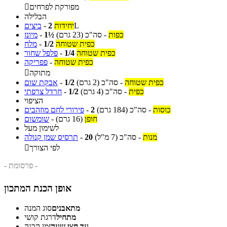
מפורקת לפרחים

הבלילה
L
יחידות
2
-
ביצים
כפות
-
סה"כ
(23 גרם)
1½
-
מיונז
כפית שטוחה
1/2
-
מלח
כפית שטוחה
1/4
-
פלפל שחור
כפית שטוחה
-
פפריקה
מתוקה

כפית שטוחה
-
סה"כ
(2 גרם)
1/2
-
אבקת שום
כפית
-
סה"כ
(4 גרם)
1/2
-
חרדל צרפתי
הציפוי
כוסות
-
סה"כ
(184 גרם)
2
-
פירורי לחם מוזהבים
חופן
(16 גרם)
-
שומשום
לשימון מעל
מנות
-
סה"כ
(7 מ"ל)
20
-
תרסיס שמן קנולה
לפי הצורך

- פרסומת -
אופן הכנת המתכון
מתאבנים
סוג המנה
מתחיל
דרגת קושי
עד חצי שעה
זמן הכנה