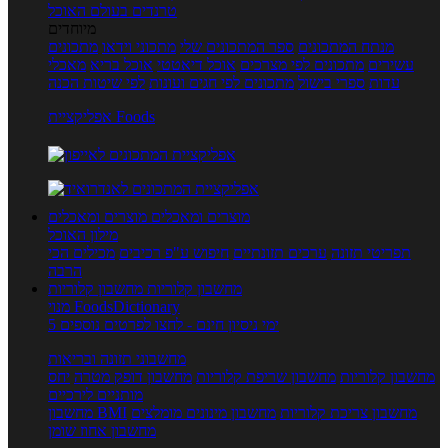
טרנדים בעולם האוכל
מיוחדים
מנתח המתכונים
ספר המתכונים שלי
מתכוני וידאו
מתכונים
עשירים
מתכונים לפי מצרכים
אוכל דיאטטי
אוכל בריא
מאכלי
עדות
ספרי בישול
מתכונים לפי חגים ועונות
לפי שיטות הכנה
אפליקציית Foods
מוצרים ומאכלים
מוצרים ומאכלים
מילון האוכל
תפריטי תזונה
ערכים תזונתיים
חיפוש ע"פ רכיבים
מכילים הכי
הרבה
מחשבון קלוריות
מחשבון קלוריות
מנוי FoodsDictionary
5 ימי ניסיון חינם - לחצו לפרטים נוספים
מחשבוני תזונה ובריאות
מחשבון קלוריות
מחשבון שריפת קלוריות
מחשבון דופק מטרה
יחס
מותניים לירכיים
מחשבון צריכת קלוריות
מחשבון מינונים מומלצים
מחשבון BMI
מחשבון אחוז שומן