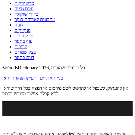
מרק ירקות
עוגת גבינה
כדורי שוקולד
מתכונים לארוחת בוקר
לזניה
פנקייקים
מרק כתום
עוף בתנור
לביבות
בצק שמרים
דגים בתנור
©FoodsDictionary 2026, כל הזכויות שמורות
בניית אתרים
|
תפיקו הפקות וידאו
אין להעתיק, לשכפל או להדפיס לשם פירסום או הפצה בכל דרך שהיא,
ללא קבלת אישור מפורש בכתב
אנחנו עושים שימוש ב"עוגיות" (cookies) על מנת לאפשר תפקוד תקין