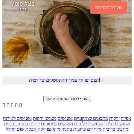
מעבר לכתבה
הצטרפו אל עמוד האינסטגרם של רמית!






אפייה
ירקות
מתכונים לצמחוניים
נשנושים
נשנושי ירקות
נשנושים לאירוח
נשנושים לערב
נשנושים מלוחים
נשנושים צמחוניים
ירקות בתנור
כרובית
מתכוני כרובית מיוחדים
כרובית בתנור
מיונז
פפריקה
אבקת שום
חרדל