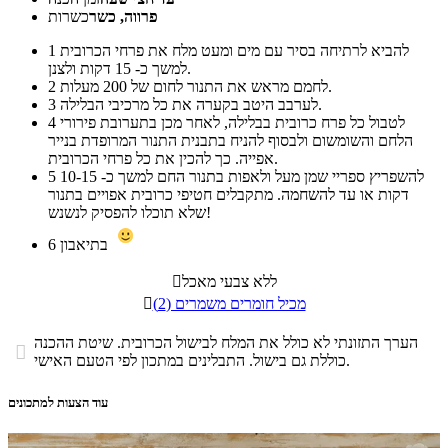
פרווה, כשר
כשרות
להביא לרתיחה בסיר עם מים ומעט מלח את פרחי הכרובית
1
למשך כ- 15 דקות ולצנן.
לחמם מראש את התנור לחום של 200 מעלות.
2
לערבב היטב בקערה את כל מרכיבי הבלילה.
3
לטבול כל פרח כרובית בבלילה, לאחר מכן בתערובת פירורי
4
הלחם והשומשום ולבסוף להניח בתבנית התנור המרופדת בנייר
אפייה. כך להכין את כל פרחי הכרובית.
להשפריץ ספריי שמן מעל ולאפות בתנור החם למשך כ- 10-15
5
דקות או עד להשחמה. מתקבלים חטיפי כרובית אפויים בתנור
שלא תוכלו להפסיק לנשנש!
בתיאבון
6
ללא צבעי מאכל

מכיל חומרים משמרים (2)

הערך התזונתי לא כולל את המלח לבישול הכרובית. שיטת ההכנה

כוללת גם בישול. התבלינים במתכון לפי הטעם האישי.
עוד הצעות למתכונים