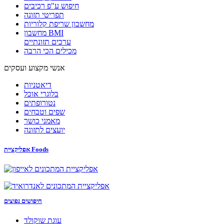
חיפוש ע"פ רכיבים
תפריטי תזונה
מחשבון שריפת קלוריות
מחשבון BMI
ערכים תזונתיים
מכילים הכי הרבה
אנשי מקצוע ועסקים
דיאטניות
בלוגרי אוכל
נטורופתים
שפים וטבחים
מאמני כושר
יועצים לתזונה
אפליקציית Foods
חיפושים נפוצים
עוגת שוקולד