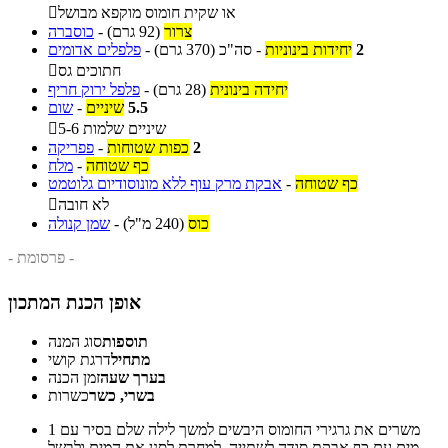
או שקית חומוס מוקפא מבושל

צרור
(92 גרם)
-
כוסברה
2
יחידות בינוניות
-
סה"כ
(370 גרם)
-
פלפלים אדומים
חתוכים גס

יחידה בינונית
(28 גרם)
-
פלפל ירוק חריף
5.5
שיניים
-
שום
5-6 שיניים שלמות

2
כפות שטוחות
-
פפריקה
כף שטוחה
-
מלח
כף שטוחה
-
אבקת מרק עוף ללא מונוסודיום גלוטמט
לא חובה

כוס
(240 מ"ל)
-
שמן קנולה
- פרסומת -
אופן הכנת המתכון
תוספות
סוג המנה
מתחיל
דרגת קושי
בערך שעה
זמן הכנה
בשרי, כשר
כשרות
משרים את גרגירי החומוס היבשים למשך לילה שלם בסיר עם
1
מים עם כף אבקת סודה לשתייה. למחרת לסנן את המים ולבשל