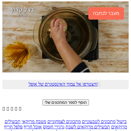
מעבר לכתבה
הצטרפו אל עמוד האינסטגרם של אופל!






בישול
מתכונים לטבעוניים
מתכונים לצמחוניים
מטבח מרוקאי
תבשילים
מרוקאים
תבשילים מרוקאים לשבת
גרגירי חומוס
אוכל חריף
פלפל חריף