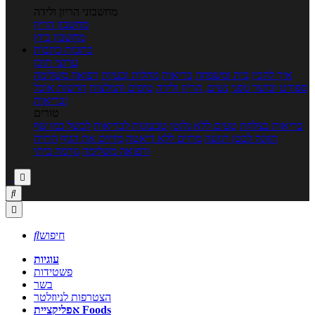
מחשבוני הריון ולידה
מחשבון הריון
מחשבון ביוץ
כתבות
כתבות
ערוצי תוכן
איך להכין
בית ומשפחה
בריאות
מחלות ובעיות
רפואה משלימה
ספורט וכושר גופני
נשים, הריון ולידה
טיפים והמלצות
חדשות אוכל
ובריאות
טורים
בריאות בצלחת
טעים ללא גלוטן
טבעונות לבריאות
לבשל כמו שף
תזונה לבטן רגועה
מרזים ללא דיאטה
מזיזים את הגוף
הרזיה
ורפואה משלימה
גורמה ביתי



חיפוש

עוגיות
פשטידות
בשר
הצטרפות לניוזלטר
אפליקציית Foods