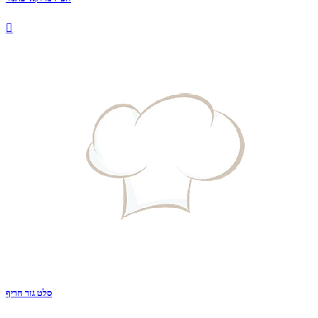

סלט גזר חריף