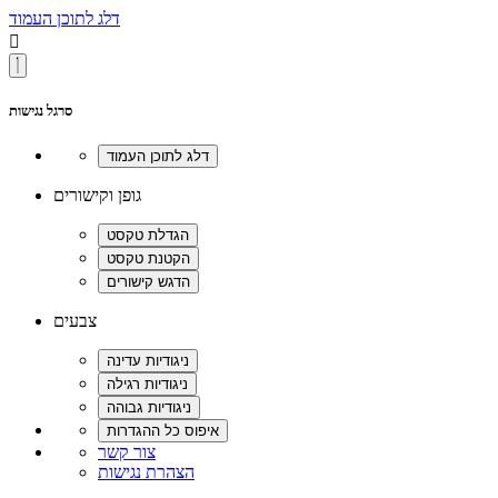
דלג לתוכן העמוד

סרגל נגישות
גופן וקישורים
צבעים
צור קשר
הצהרת נגישות