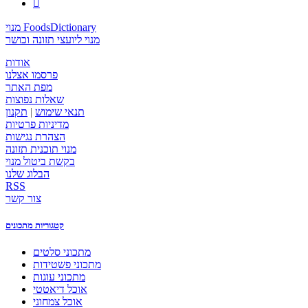

מנוי FoodsDictionary
מנוי ליועצי תזונה וכושר
אודות
פרסמו אצלנו
מפת האתר
שאלות נפוצות
תנאי שימוש
|
תקנון
מדיניות פרטיות
הצהרת נגישות
מנוי תוכנית תזונה
בקשת ביטול מנוי
הבלוג שלנו
RSS
צור קשר
קטגוריות מתכונים
מתכוני סלטים
מתכוני פשטידות
מתכוני עוגות
אוכל דיאטטי
אוכל צמחוני