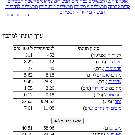
אוכל פיקנטי
תבשילים צמחוניים
תבשילים צמחוניים לשבת
תבשילים
קלים להכנה
תבשילים מומלצים
תבשילים טבעוניים
תבשילים לצהריים
תבשילים לחורף
תבשילים
הצג עוד תגיות
ערך תזונתי למתכון
סימון תזונתי
למנה\יחידה
ל-100 גרם
קלוריות (אנרגיה)
452
311
חלבונים
(גרם)
12
8.25
פחמימות
(גרם)
40
27
מתוכן
סוכרים
(גרם)
8.18
5.62
שומנים
(גרם)
28.31
19.45
מתוכם
שומן רווי
(גרם)
2.26
1.55
כולסטרול
(מ"ג)
0.18
0.12
נתרן
(מ"ג)
924.57
635.2
סיבים תזונתיים
(גרם)
11.08
7.61
מים
(גרם)
58.96
40.51
ויטמין A
(מק"ג)
133.54
91.75