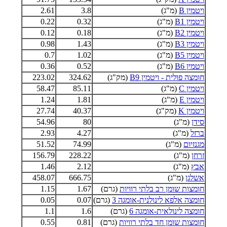
ויטמין B
(מ"ג)
3.8
2.61
ויטמין B1
(מ"ג)
0.32
0.22
ויטמין B2
(מ"ג)
0.18
0.12
ויטמין B3
(מ"ג)
1.43
0.98
ויטמין B5
(מ"ג)
1.02
0.7
ויטמין B6
(מ"ג)
0.52
0.36
חומצה פולית - ויטמין B9
(מק"ג)
324.62
223.02
ויטמין C
(מ"ג)
85.11
58.47
ויטמין E
(מ"ג)
1.81
1.24
ויטמין K
(מק"ג)
40.37
27.74
סידן
(מ"ג)
80
54.96
ברזל
(מ"ג)
4.27
2.93
מגנזיום
(מ"ג)
74.99
51.52
זרחן
(מ"ג)
228.22
156.79
אבץ
(מ"ג)
2.12
1.46
אשלגן
(מ"ג)
666.75
458.07
חומצות שומן רב בלתי רוויות
(גרם)
1.67
1.15
חומצה אלפא לינולנית-אומגה 3
(גרם)
0.07
0.05
חומצה לינולאית-אומגה 6
(גרם)
1.6
1.1
חומצות שומן חד בלתי רוויות
(גרם)
0.81
0.55