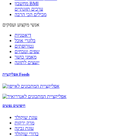
מחשבון BMI
ערכים תזונתיים
מכילים הכי הרבה
אנשי מקצוע ועסקים
דיאטניות
בלוגרי אוכל
נטורופתים
שפים וטבחים
מאמני כושר
יועצים לתזונה
אפליקציית Foods
חיפושים נפוצים
עוגת שוקולד
מרק ירקות
עוגת גבינה
כדורי שוקולד