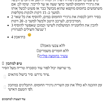
את גרגירי החומוס למשך כחצי שעה או עד לריכוך. שימו לב: אם
משתמשים בחומוס מוקפא שהוא מבושל כבר אז פשוט לבשל אותו
למשך כ- 15 דקות ולנקות מקליפות.
בסיר רחב לכסות את גרגירי החומוס במים, להוסיף את כל שאר
2
המרכיבים, לערבב היטב ולבשל למשך כ- 20 דקות.
להכין את הלחמנייה המושלמת לשישי וכמובן שאפשר להוסיף
3
שניצל וחצילים לסנדוויץ`!
בתיאבון
4
ללא צבעי מאכל

ללא חומרים משמרים

עשיר בחומצה פולית

טיפ למתכון

מי שרוצה יכול לפזר עוד כוסברה טרייה מעל הסיר.
ציוד נדרש: סיר בישול מתאים.

זמן ההכנה לא כולל את זמן השרית גרגירי החומוס. התבלינים במתכון

לפי הטעם האישי.
עוד הצעות למתכונים