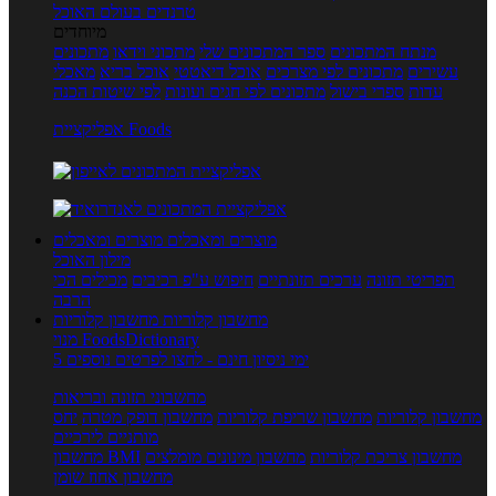
טרנדים בעולם האוכל
מיוחדים
מנתח המתכונים
ספר המתכונים שלי
מתכוני וידאו
מתכונים
עשירים
מתכונים לפי מצרכים
אוכל דיאטטי
אוכל בריא
מאכלי
עדות
ספרי בישול
מתכונים לפי חגים ועונות
לפי שיטות הכנה
אפליקציית Foods
מוצרים ומאכלים
מוצרים ומאכלים
מילון האוכל
תפריטי תזונה
ערכים תזונתיים
חיפוש ע"פ רכיבים
מכילים הכי
הרבה
מחשבון קלוריות
מחשבון קלוריות
מנוי FoodsDictionary
5 ימי ניסיון חינם - לחצו לפרטים נוספים
מחשבוני תזונה ובריאות
מחשבון קלוריות
מחשבון שריפת קלוריות
מחשבון דופק מטרה
יחס
מותניים לירכיים
מחשבון צריכת קלוריות
מחשבון מינונים מומלצים
מחשבון BMI
מחשבון אחוז שומן