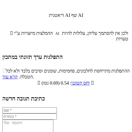
שף AI
דיאטנית AI
ולכן אין להסתמך עליהן, עלולות להיות
ההמלצות מיוצרות ע"י

AI
טעויות
התפלגות ערך תזונתי במתכון
התפלגות ערך תזונתי במתכון

ההתפלגות מתייחסת לחלבונים, פחמימות, שומנים וסיבים בלבד ולא לכל
סיבים
.
הטבלה.
קרא עוד
פחמימות
חלבונים
שומנים
תזונתיים

: 0.54 (0.69 נטו)
יחס קטוגני

12.1%
31%
13.2%
43.7%
כתיבת תגובה חדשה