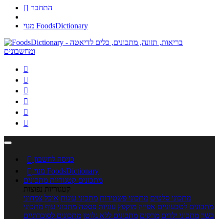
התחבר

מנוי FoodsDictionary






כניסה לחשבון

מנוי FoodsDictionary

מתכונים
קטגוריות מתכונים
קטגוריות נפוצות
מתכוני סלטים
מתכוני פשטידות
מתכוני עוגות
אוכל צמחוני
מתכונים לטבעוניים
אפייה
מוקפץ
עוגיות
פסטה
מתכוני עוף
מתכוני
בשר
מתכוני ילדים
מרקים
מתכונים ללא גלוטן
מתכונים לסוכרתיים