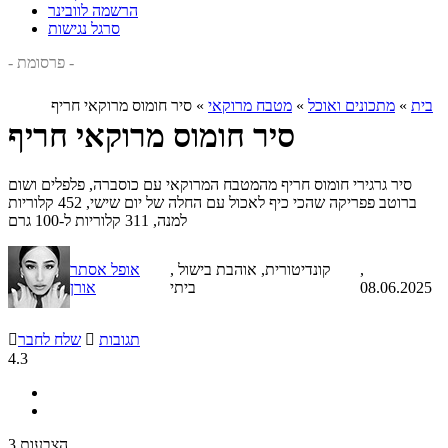
הרשמה לוובינר
סרגל נגישות
- פרסומת -
בית
»
מתכונים ואוכל
»
מטבח מרוקאי
»
סיר חומוס מרוקאי חריף
סיר חומוס מרוקאי חריף
סיר גרגירי חומוס חריף מהמטבח המרוקאי עם כוסברה, פלפלים ושום
ברוטב פפריקה שהכי כיף לאכול עם החלה של יום שישי, 452 קלוריות
למנה, 311 קלוריות ל-100 גרם
,
, קונדיטורית, אוהבת בישול
אופל אסתר
08.06.2025
ביתי
אורן
תגובות

שלח לחבר

4.3
3 הצבעות