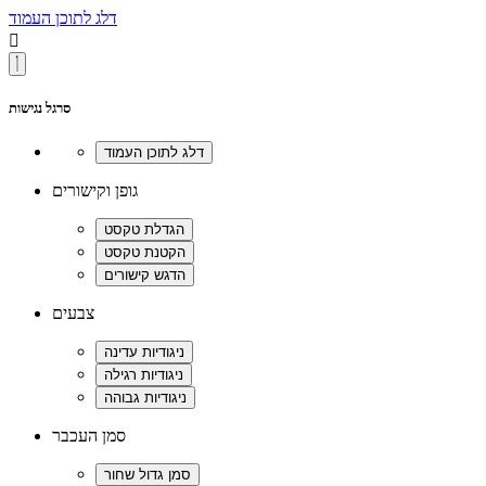
דלג לתוכן העמוד

סרגל נגישות
גופן וקישורים
צבעים
סמן העכבר