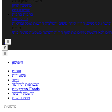
מחשבוני הריון ולידה
מחשבון הריון
מחשבון ביוץ
כתבות
כתבות
ערוצי תוכן
כושר גופני
נשים, הריון ולידה
טיפים והמלצות
חדשות אוכל ובריאות
טורים
זים ללא דיאטה
מזיזים את הגוף
הרזיה ורפואה משלימה
גורמה ביתי



חיפוש

עוגיות
פשטידות
בשר
הצטרפות לניוזלטר
אפליקציית Foods
הרשמה לוובינר
סרגל נגישות
- פרסומת -