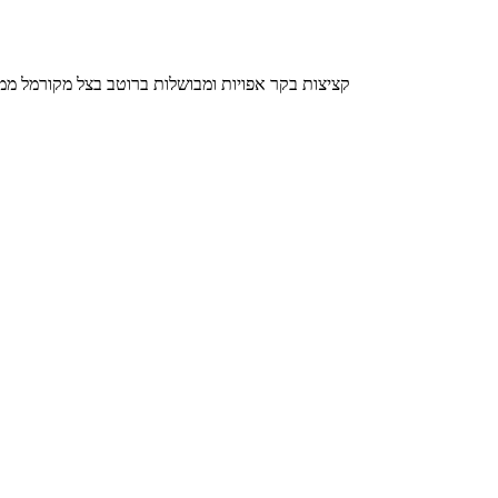
קציצות בקר אפויות ומבושלות ברוטב בצל מקורמל ממכר שאתם הולכים להתאהב ב