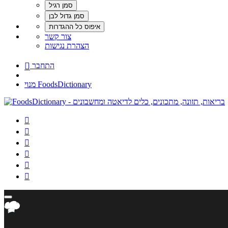
צור קשר
הצהרת נגישות
התחבר

מנוי FoodsDictionary





