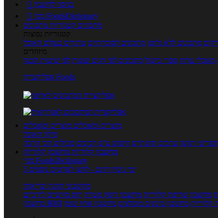
כניסה לחשבון

מנוי FoodsDictionary

מתכונים
קטגוריות מתכונים
קטגוריות נפוצות
קים
מתכונים ללא גלוטן
מתכונים לסוכרתיים
טרנדים בעולם האוכל
מיוחדים
מאכלי עדות
ספרי בישול
מתכונים לפי חגים ועונות
לפי שיטות הכנה
אפליקציית Foods
מוצרים ומאכלים
מוצרים ומאכלים
מילון האוכל
פריטי תזונה
ערכים תזונתיים
חיפוש ע"פ רכיבים
מכילים הכי הרבה
מחשבון קלוריות
מחשבון קלוריות
מנוי FoodsDictionary
5 ימי ניסיון חינם - לחצו לפרטים נוספים
מחשבוני תזונה ובריאות
ת
מחשבון שריפת קלוריות
מחשבון דופק מטרה
יחס מותניים לירכיים
 קלוריות
מחשבון מינונים מומלצים
מחשבון אחוז שומן
מחשבון BMI