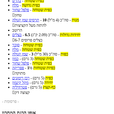
כפית שטוחה
-
בהרט
כפית גדושה
-
מלח
כפית שטוחה
-
פלפל שחור
טחון

מנות
-
סה"כ
(4 מ"ל)
10
-
תרסיס שמן קנולה
להתזה מעל הקציצות

הרוטב
יחידות גדולות
-
סה"כ
(2.09 ק"ג)
6.5
-
בצלים
6-7 בצלים פרוסים

כפית שטוחה
-
סוכר
כפית שטוחה
-
מלח
כפות
-
סה"כ
(30 מ"ל)
3
-
שמן קנולה
כפית שטוחה
(3 גרם)
-
כמון
כפית שטוחה
-
פלפל שחור
כפיות שטוחות
1½
-
פפריקה
מתוקה

כפית
(5 גרם)
-
רכז רימונים
יחידה
(5 גרם)
-
מקל קינמון
כף-קצוץ
(5 גרם)
-
פטרוזיליה
קצוצה דק

- פרסומת -
אופן הכנת המתכון