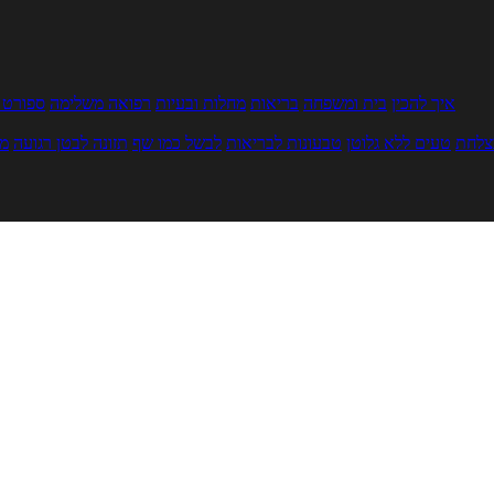
איך להכין
בית ומשפחה
בריאות
מחלות ובעיות
רפואה משלימה
ספורט ו
צלחת
טעים ללא גלוטן
טבעונות לבריאות
לבשל כמו שף
תזונה לבטן רגועה
מר