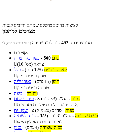
קציצות ברוטב מושלם שאתם חייבים לנסות
מצרכים למתכון
6 מנות/יחידות, 492 גרם למנה\יחידה
(תלוי בגודל המנה)
הקציצות
גרם
500
-
בשר בקר טחון
צוואר (מס` 10)

יחידה בינונית
(125 גרם)
-
בצל
טחון במעבד מזון

חופן
(15 גרם)
-
פטרוזיליה
טחונה במעבד מזון

L
יחידה
-
ביצה
כפות
-
סה"כ
(33 גרם)
3
-
פירורי לחם
או 2 פרוסות לחם מושרות וסחוטות

כפות
-
סה"כ
(20 מ"ל)
2
-
שמן זית
כפית שטוחה
-
סה"כ
(3 גרם)
1/2
-
סודה לשתיה
לא חובה אבל מומלץ ממש

כפית שטוחה
(3 גרם)
-
כמון