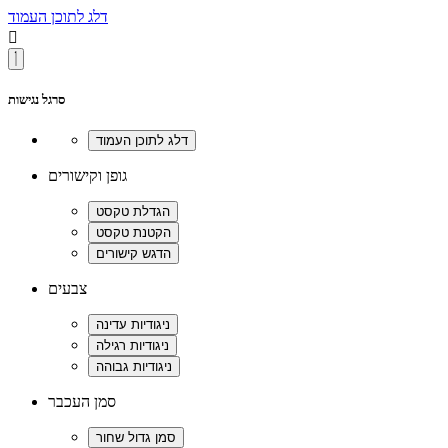
דלג לתוכן העמוד

סרגל נגישות
גופן וקישורים
צבעים
סמן העכבר