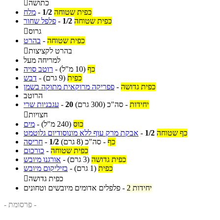
כתושה

כפית שטוחה
1/2
-
מלח
כפית שטוחה
1/2
-
פלפל שחור
גרוס

כפית שטוחה
-
בהרט
בהרט לקציצות

למריחה מעל
כף
(10 מ"ל)
-
רוטב סויה
כפית
(9 גרם)
-
דבש
כפית גדושה
-
פפריקה מרוקאית מתוקה בשמן
הרוטב
יחידות
-
סה"כ
(300 גרם)
20
-
עגבניות שרי
חצויות

כוס
(240 מ"ל)
-
מים
כף שטוחה
1/2
-
אבקת מרק עוף ללא מונוסודיום גלוטמט
כף
-
סה"כ
(8 גרם)
1/2
-
חריסה
כפית שטוחה
-
כורכום
כפית גדושה
(3 גרם)
-
אורגנו מיובש
כפית
(1 גרם)
-
בזיליקום מיובש
כפית גדושה

2 יחידות
-
פלפלים אדומים מיובשים וטחונים
- פרסומת -