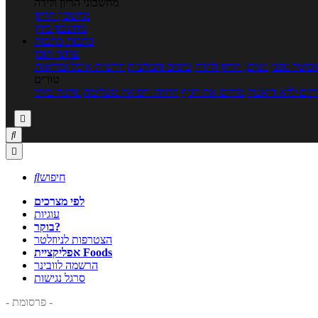
מחשבוני הריון ולידה
מחשבון הריון
מחשבון ביוץ
כתבות
כתבות
ערוצי תוכן
כושר גופני
נשים, הריון ולידה
טיפים והמלצות
חדשות אוכל ובריאות
טורים
זים ללא דיאטה
מזיזים את הגוף
הרזיה ורפואה משלימה
גורמה ביתי



חיפוש

לפי מצרכים
עוגיות
בוקר?
הצטרפות לניוזלטר
אפליקציית Foods
הרשמה לוובינר
סרגל נגישות
- פרסומת -