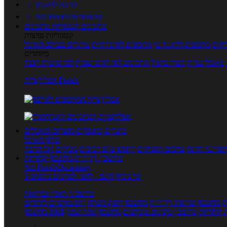
כניסה לחשבון

מנוי FoodsDictionary

מתכונים
קטגוריות מתכונים
קטגוריות נפוצות
קים
מתכונים ללא גלוטן
מתכונים לסוכרתיים
טרנדים בעולם האוכל
מיוחדים
מאכלי עדות
ספרי בישול
מתכונים לפי חגים ועונות
לפי שיטות הכנה
אפליקציית Foods
מוצרים ומאכלים
מוצרים ומאכלים
מילון האוכל
פריטי תזונה
ערכים תזונתיים
חיפוש ע"פ רכיבים
מכילים הכי הרבה
מחשבון קלוריות
מחשבון קלוריות
מנוי FoodsDictionary
5 ימי ניסיון חינם - לחצו לפרטים נוספים
מחשבוני תזונה ובריאות
ת
מחשבון שריפת קלוריות
מחשבון דופק מטרה
יחס מותניים לירכיים
 קלוריות
מחשבון מינונים מומלצים
מחשבון אחוז שומן
מחשבון BMI