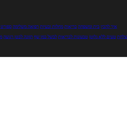
איך להכין
בית ומשפחה
בריאות
מחלות ובעיות
רפואה משלימה
ספורט ו
צלחת
טעים ללא גלוטן
טבעונות לבריאות
לבשל כמו שף
תזונה לבטן רגועה
מר