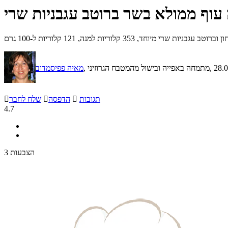
עוף ממולא בשר ברוטב עגבניות שרי
וחד, 353 קלוריות למנה, 121 קלוריות ל-100 גרם
, 28.
, מתמחה באפייה ובישול מהמטבח הגרוזיני
מאיה פפיסמדוב
תגובות

הדפסה

שלח לחבר

4.7
3 הצבעות