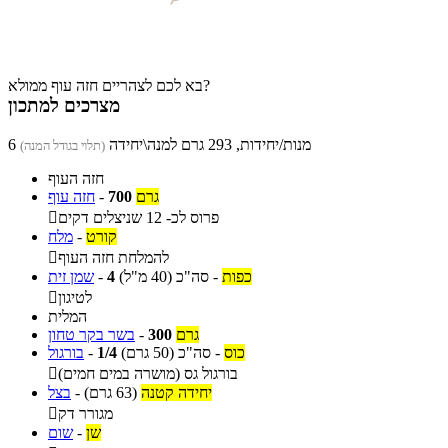
בא לכם לצהריים חזה עוף ממולא?
מצרכים למתכון
6 מנות/יחידות, 293 גרם למנה\יחידה
(תלוי בגודל המנה)
חזה העוף
גרם
700
-
חזה עוף
פרוס לכ- 12 שניצלים דקים

קורט
-
מלח
להמלחת חזה העוף

כפות
-
סה"כ
(40 מ"ל)
4
-
שמן זית
לטיגון

המלית
גרם
300
-
בשר בקר טחון
כוס
-
סה"כ
(50 גרם)
1/4
-
בורגול
בורגול גס (מושרה במים חמים)

יחידה קטנה
(63 גרם)
-
בצל
מגורר דק

שן
-
שום