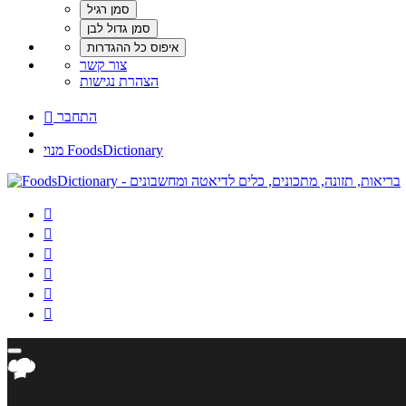
צור קשר
הצהרת נגישות
התחבר

מנוי FoodsDictionary





