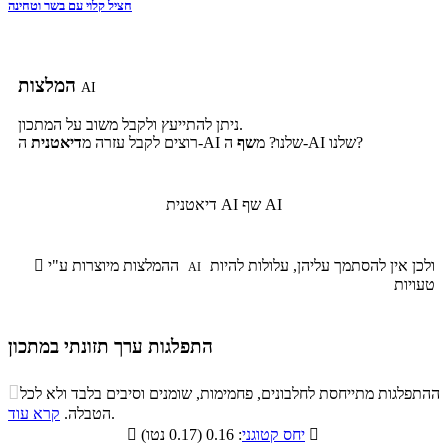
חציל קלוי עם בשר וטחינה
המלצות
AI
ניתן להתייעץ ולקבל משוב על המתכון.
ה-AI שלנו?
ה-AI שלנו? מ
שף
רוצים לקבל עזרה מ
דיאטנית
שף AI
דיאטנית AI
ולכן אין להסתמך עליהן, עלולות להיות
ההמלצות מיוצרות ע"י

AI
טעויות
התפלגות ערך תזונתי במתכון
התפלגות ערך תזונתי במתכון

ההתפלגות מתייחסת לחלבונים, פחמימות, שומנים וסיבים בלבד ולא לכל
סיבים
.
הטבלה.
קרא עוד
פחמימות
חלבונים
שומנים
תזונתיים

: 0.16 (0.17 נטו)
יחס קטוגני

5.4%
13%
39.5%
42.1%