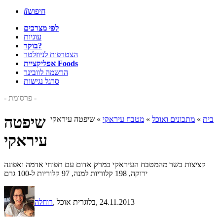
חיפוש

לפי מצרכים
עוגיות
בוקר?
הצטרפות לניוזלטר
אפליקציית Foods
הרשמה לוובינר
סרגל נגישות
- פרסומת -
שיפטה
בית
»
מתכונים ואוכל
»
מטבח עיראקי
»
שיפטה עיראקי
עיראקי
קציצות בשר מהמטבח העיראקי במרק אדום עם תפוחי אדמה ואפונה
ירוקה, 198 קלוריות למנה, 97 קלוריות ל-100 גרם
, 24.11.2013
, בלוגרית אוכל
רוחלה