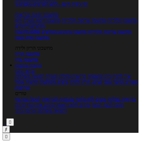
5 ימי ניסיון חינם - לחצו לפרטים נוספים
מחשבוני תזונה ובריאות
מחשבון קלוריות
מחשבון שריפת קלוריות
מחשבון דופק מטרה
יחס
מותניים לירכיים
מחשבון צריכת קלוריות
מחשבון מינונים מומלצים
מחשבון BMI
מחשבון אחוז שומן
מחשבוני הריון ולידה
מחשבון הריון
מחשבון ביוץ
כתבות
כתבות
ערוצי תוכן
איך להכין
בית ומשפחה
בריאות
מחלות ובעיות
רפואה משלימה
ספורט וכושר גופני
נשים, הריון ולידה
טיפים והמלצות
חדשות אוכל
ובריאות
טורים
בריאות בצלחת
טעים ללא גלוטן
טבעונות לבריאות
לבשל כמו שף
תזונה לבטן רגועה
מרזים ללא דיאטה
מזיזים את הגוף
הרזיה
ורפואה משלימה
גורמה ביתי


