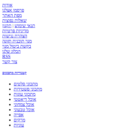
אודות
פרסמו אצלנו
מפת האתר
שאלות נפוצות
תנאי שימוש
|
תקנון
מדיניות פרטיות
הצהרת נגישות
מנוי תוכנית תזונה
בקשת ביטול מנוי
הבלוג שלנו
RSS
צור קשר
קטגוריות מתכונים
מתכוני סלטים
מתכוני פשטידות
מתכוני עוגות
אוכל דיאטטי
אוכל צמחוני
אוכל טבעוני
אפייה
מרקים
עוגיות