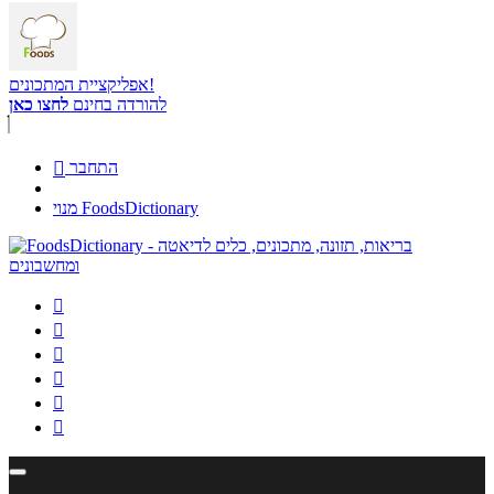
אפליקציית המתכונים!
להורדה בחינם
לחצו כאן
התחבר

מנוי FoodsDictionary





