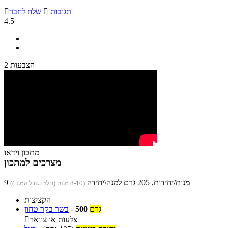
תגובות

שלח לחבר

4.5
2 הצבעות
מתכון וידאו
מצרכים למתכון
9 מנות/יחידות, 205 גרם למנה\יחידה
(8-10 מנות (תלוי בגודל המנה))
הקציצות
גרם
500
-
בשר בקר טחון
צלעות או צוואר
