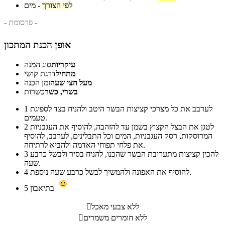
לפי הצורך
-
מים
- פרסומת -
אופן הכנת המתכון
עיקריות
סוג המנה
מתחיל
דרגת קושי
מעל חצי שעה
זמן הכנה
בשרי, כשר
כשרות
לערבב את כל מצרכי קציצות הבשר היטב ולהניח בצד לספיגת
1
טעמים.
לטגן את הבצל הקצוץ בשמן עד להזהבה, להוסיף את העגבניות
2
המרוסקות, רסק העגבניות, המים וכל התבלינים, לערבב, להוסיף
את פלחי תפוחי האדמה ולהביא לרתיחה.
להכין קציצות מתערובת הבשר שהכנו, להניח בסיר ולבשל כרבע
3
שעה.
להוסיף את האפונה ולהמשיך לבשל כרבע שעה נוספת.
4
בתיאבון
5
ללא צבעי מאכל

ללא חומרים משמרים
