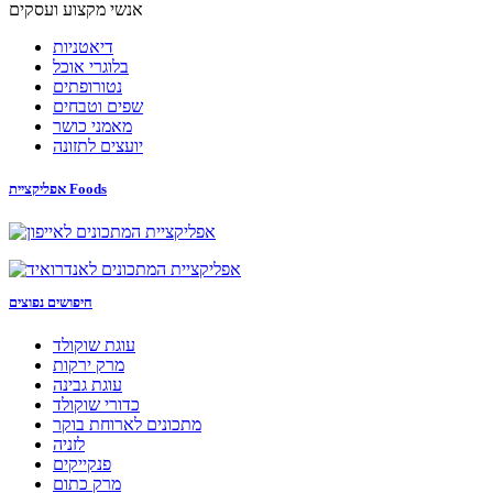
אנשי מקצוע ועסקים
דיאטניות
בלוגרי אוכל
נטורופתים
שפים וטבחים
מאמני כושר
יועצים לתזונה
אפליקציית Foods
חיפושים נפוצים
עוגת שוקולד
מרק ירקות
עוגת גבינה
כדורי שוקולד
מתכונים לארוחת בוקר
לזניה
פנקייקים
מרק כתום