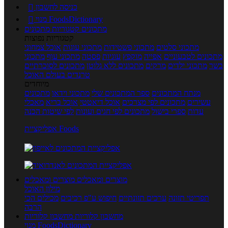
כניסה לחשבון

מנוי FoodsDictionary

מתכונים
קטגוריות מתכונים
קטגוריות נפוצות
מתכוני סלטים
מתכוני פשטידות
מתכוני עוגות
אוכל צמחוני
מתכונים לטבעוניים
אפייה
מוקפץ
עוגיות
פסטה
מתכוני עוף
מתכוני
בשר
מתכוני ילדים
מרקים
מתכונים ללא גלוטן
מתכונים לסוכרתיים
טרנדים בעולם האוכל
מיוחדים
מנתח המתכונים
ספר המתכונים שלי
מתכוני וידאו
מתכונים
עשירים
מתכונים לפי מצרכים
אוכל דיאטטי
אוכל בריא
מאכלי
עדות
ספרי בישול
מתכונים לפי חגים ועונות
לפי שיטות הכנה
אפליקציית Foods
מוצרים ומאכלים
מוצרים ומאכלים
מילון האוכל
תפריטי תזונה
ערכים תזונתיים
חיפוש ע"פ רכיבים
מכילים הכי
הרבה
מחשבון קלוריות
מחשבון קלוריות
מנוי FoodsDictionary