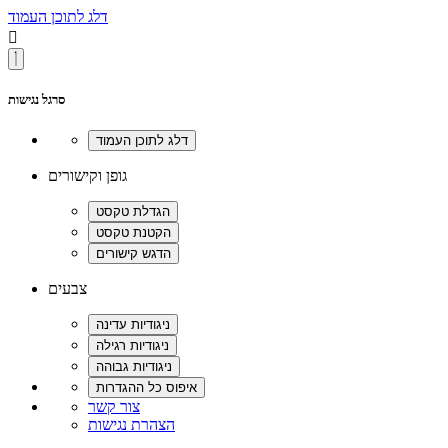
דלג לתוכן העמוד

סרגל נגישות
גופן וקישורים
צבעים
צור קשר
הצהרת נגישות