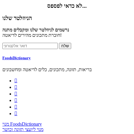
לא כדאי לפספס...
הניוזלטר שלנו
נרשמים לניוזלטר שלנו ומקבלים מתנה
חוברת מתכונים מהירים לדיאטה!
FoodsDictionary
בריאות, תזונה, מתכונים, כלים לדיאטה ומחשבונים






מנוי FoodsDictionary
מנוי ליועצי תזונה וכושר