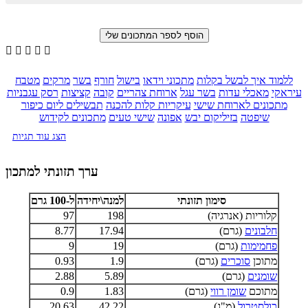





ללמוד איך לבשל בקלות
מתכוני וידאו
בישול
חורף
בשר
מרקים
מטבח
עיראקי
מאכלי עדות
בשר עגל
ארוחת צהריים
קובה
קציצות
רסק עגבניות
מתכונים לארוחת שישי
עיקריות קלות להכנה
תבשילים ליום כיפור
שיפטה
בזיליקום יבש
אפונה
שישי טעים
מתכונים לקידוש
הצג עוד תגיות
ערך תזונתי למתכון
סימון תזונתי
למנה\יחידה
ל-100 גרם
קלוריות (אנרגיה)
198
97
חלבונים
(גרם)
17.94
8.77
פחמימות
(גרם)
19
9
מתוכן
סוכרים
(גרם)
1.9
0.93
שומנים
(גרם)
5.89
2.88
מתוכם
שומן רווי
(גרם)
1.83
0.9
כולסטרול
(מ"ג)
42.22
20.63