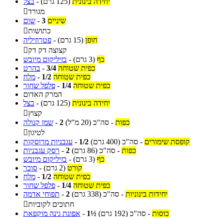
יחידה בינונית
(125 גרם)
-
בצל
מגורד

שיניים
3
-
שום
כתושות

חופן
(15 גרם)
-
פטרוזיליה
קצוצה דק דק

כף
(3 גרם)
-
בזיליקום מיובש
כפית שטוחה
3/4
-
בהרט
כפית שטוחה
1/2
-
מלח
כפית שטוחה
1/4
-
פלפל שחור
המרק האדום
יחידה בינונית
(125 גרם)
-
בצל
קצוץ

כפות
-
סה"כ
(20 מ"ל)
2
-
שמן קנולה
לטיגון

קופסת שימורים
-
סה"כ
(400 גרם)
1/2
-
עגבניות מרוסקות
כפות
-
סה"כ
(86 גרם)
2
-
רסק עגבניות
כף
(3 גרם)
-
בזיליקום מיובש
קורט
(2 גרם)
-
סוכר
כפית שטוחה
1/2
-
מלח
כפית שטוחה
1/4
-
פלפל שחור
יחידות בינוניות
-
סה"כ
(338 גרם)
2
-
תפוחי אדמה
חתוכים לקוביות

כוסות
-
סה"כ
(192 גרם)
1½
-
אפונת גינה מוקפאת