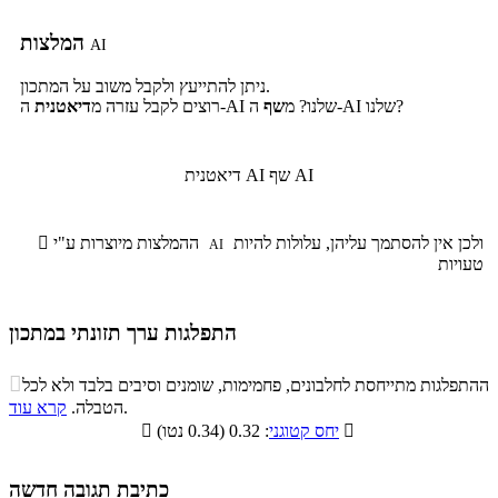
המלצות
AI
ניתן להתייעץ ולקבל משוב על המתכון.
ה-AI שלנו?
ה-AI שלנו? מ
שף
רוצים לקבל עזרה מ
דיאטנית
שף AI
דיאטנית AI
ולכן אין להסתמך עליהן, עלולות להיות
ההמלצות מיוצרות ע"י

AI
טעויות
התפלגות ערך תזונתי במתכון
התפלגות ערך תזונתי במתכון

ההתפלגות מתייחסת לחלבונים, פחמימות, שומנים וסיבים בלבד ולא לכל
סיבים
.
הטבלה.
קרא עוד
פחמימות
חלבונים
שומנים
תזונתיים

: 0.32 (0.34 נטו)
יחס קטוגני

4.2%
23.2%
15.2%
57.4%
כתיבת תגובה חדשה