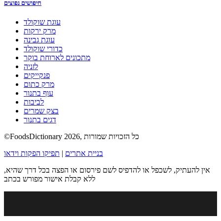
חיפושים נפוצים
עוגת שוקולד
מרק ירקות
עוגת גבינה
כדורי שוקולד
מתכונים לארוחת בוקר
לזניה
פנקייקים
מרק כתום
עוף בתנור
לביבות
בצק שמרים
דגים בתנור
©FoodsDictionary 2026, כל הזכויות שמורות
בניית אתרים
|
תפיקו הפקות וידאו
אין להעתיק, לשכפל או להדפיס לשם פירסום או הפצה בכל דרך שהיא,
ללא קבלת אישור מפורש בכתב