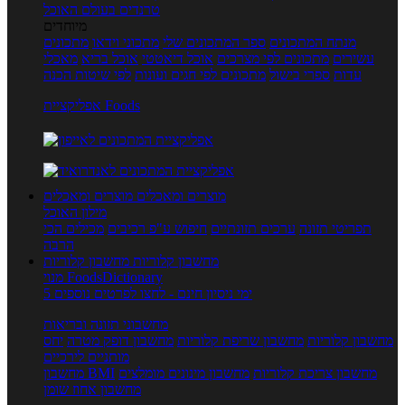
טרנדים בעולם האוכל
מיוחדים
מנתח המתכונים
ספר המתכונים שלי
מתכוני וידאו
מתכונים
עשירים
מתכונים לפי מצרכים
אוכל דיאטטי
אוכל בריא
מאכלי
עדות
ספרי בישול
מתכונים לפי חגים ועונות
לפי שיטות הכנה
אפליקציית Foods
מוצרים ומאכלים
מוצרים ומאכלים
מילון האוכל
תפריטי תזונה
ערכים תזונתיים
חיפוש ע"פ רכיבים
מכילים הכי
הרבה
מחשבון קלוריות
מחשבון קלוריות
מנוי FoodsDictionary
5 ימי ניסיון חינם - לחצו לפרטים נוספים
מחשבוני תזונה ובריאות
מחשבון קלוריות
מחשבון שריפת קלוריות
מחשבון דופק מטרה
יחס
מותניים לירכיים
מחשבון צריכת קלוריות
מחשבון מינונים מומלצים
מחשבון BMI
מחשבון אחוז שומן