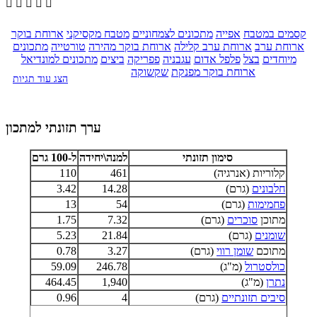





קסמים במטבח
אפייה
מתכונים לצמחוניים
מטבח מקסיקני
ארוחת בוקר
ארוחת ערב
ארוחת ערב קלילה
ארוחת בוקר מהירה
טורטייה
מתכונים
מיוחדים
בצל
פלפל אדום
עגבניה
פפריקה
ביצים
מתכונים למונדיאל
ארוחת בוקר מפנקת
שקשוקה
הצג עוד תגיות
ערך תזונתי למתכון
סימון תזונתי
למנה\יחידה
ל-100 גרם
קלוריות (אנרגיה)
461
110
חלבונים
(גרם)
14.28
3.42
פחמימות
(גרם)
54
13
מתוכן
סוכרים
(גרם)
7.32
1.75
שומנים
(גרם)
21.84
5.23
מתוכם
שומן רווי
(גרם)
3.27
0.78
כולסטרול
(מ"ג)
246.78
59.09
נתרן
(מ"ג)
1,940
464.45
סיבים תזונתיים
(גרם)
4
0.96