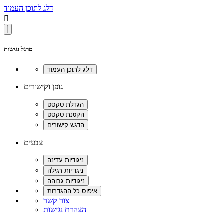
דלג לתוכן העמוד

סרגל נגישות
גופן וקישורים
צבעים
צור קשר
הצהרת נגישות