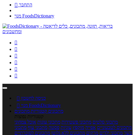
התחבר

מנוי FoodsDictionary






כניסה לחשבון

מנוי FoodsDictionary

מתכונים
קטגוריות מתכונים
קטגוריות נפוצות
מתכוני סלטים
מתכוני פשטידות
מתכוני עוגות
אוכל צמחוני
מתכונים לטבעוניים
אפייה
מוקפץ
עוגיות
פסטה
מתכוני עוף
מתכוני
בשר
מתכוני ילדים
מרקים
מתכונים ללא גלוטן
מתכונים לסוכרתיים