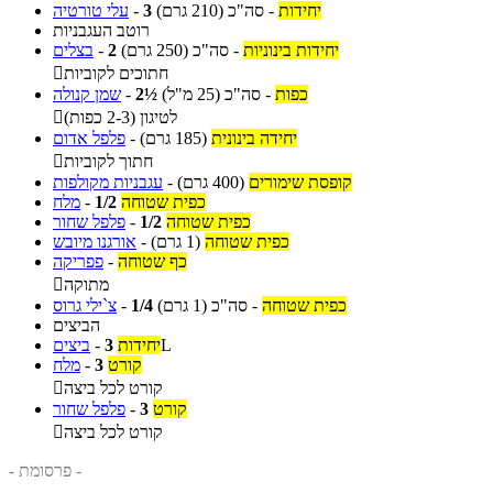
יחידות
-
סה"כ
(210 גרם)
3
-
עלי טורטיה
רוטב העגבניות
יחידות בינוניות
-
סה"כ
(250 גרם)
2
-
בצלים
חתוכים לקוביות

כפות
-
סה"כ
(25 מ"ל)
2½
-
שמן קנולה
לטיגון (2-3 כפות)

יחידה בינונית
(185 גרם)
-
פלפל אדום
חתוך לקוביות

קופסת שימורים
(400 גרם)
-
עגבניות מקולפות
כפית שטוחה
1/2
-
מלח
כפית שטוחה
1/2
-
פלפל שחור
כפית שטוחה
(1 גרם)
-
אורגנו מיובש
כף שטוחה
-
פפריקה
מתוקה

כפית שטוחה
-
סה"כ
(1 גרם)
1/4
-
צ`ילי גרוס
הביצים
L
יחידות
3
-
ביצים
קורט
3
-
מלח
קורט לכל ביצה

קורט
3
-
פלפל שחור
קורט לכל ביצה

- פרסומת -