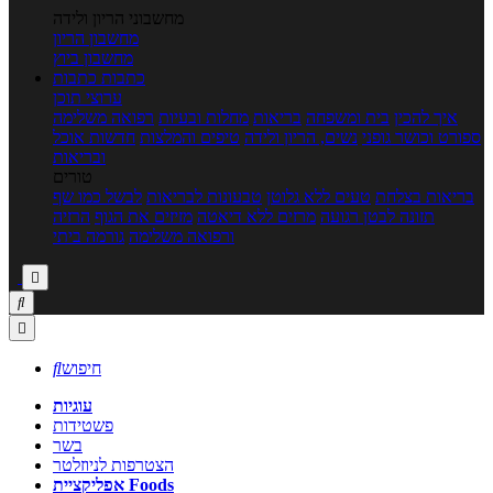
מחשבוני הריון ולידה
מחשבון הריון
מחשבון ביוץ
כתבות
כתבות
ערוצי תוכן
איך להכין
בית ומשפחה
בריאות
מחלות ובעיות
רפואה משלימה
ספורט וכושר גופני
נשים, הריון ולידה
טיפים והמלצות
חדשות אוכל
ובריאות
טורים
בריאות בצלחת
טעים ללא גלוטן
טבעונות לבריאות
לבשל כמו שף
תזונה לבטן רגועה
מרזים ללא דיאטה
מזיזים את הגוף
הרזיה
ורפואה משלימה
גורמה ביתי



חיפוש

עוגיות
פשטידות
בשר
הצטרפות לניוזלטר
אפליקציית Foods