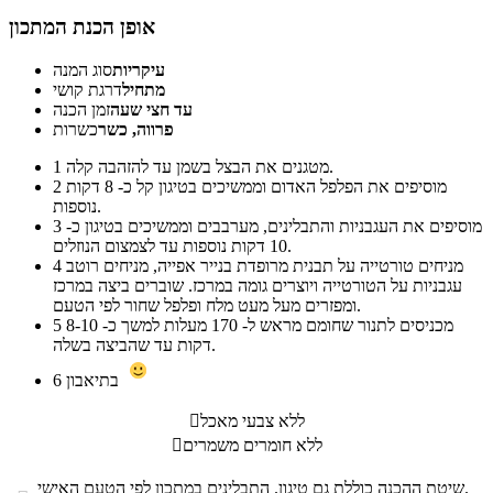
אופן הכנת המתכון
עיקריות
סוג המנה
מתחיל
דרגת קושי
עד חצי שעה
זמן הכנה
פרווה, כשר
כשרות
מטגנים את הבצל בשמן עד להזהבה קלה.
1
מוסיפים את הפלפל האדום וממשיכים בטיגון קל כ- 8 דקות
2
נוספות.
מוסיפים את העגבניות והתבלינים, מערבבים וממשיכים בטיגון כ-
3
10 דקות נוספות עד לצמצום הנוזלים.
מניחים טורטייה על תבנית מרופדת בנייר אפייה, מניחים רוטב
4
עגבניות על הטורטייה ויוצרים גומה במרכז. שוברים ביצה במרכז
ומפזרים מעל מעט מלח ופלפל שחור לפי הטעם.
מכניסים לתנור שחומם מראש ל- 170 מעלות למשך כ- 8-10
5
דקות עד שהביצה בשלה.
בתיאבון
6
ללא צבעי מאכל

ללא חומרים משמרים

שיטת ההכנה כוללת גם טיגון. התבלינים במתכון לפי הטעם האישי.