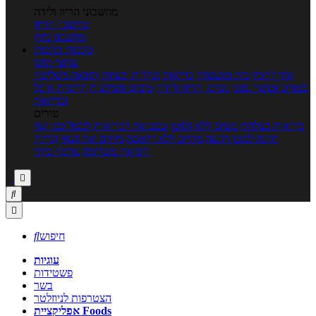
מחשבוני הריון ולידה
מחשבון הריון
מחשבון ביוץ
כתבות
כתבות
ערוצי תוכן
איך להכין
בית ומשפחה
בריאות
מחלות ובעיות
רפואה משלימה
ספורט וכושר גופני
נשים, הריון ולידה
טיפים והמלצות
חדשות אוכל
ובריאות
טורים
בריאות בצלחת
טעים ללא גלוטן
טבעונות לבריאות
לבשל כמו שף
תזונה לבטן רגועה
מרזים ללא דיאטה
מזיזים את הגוף
הרזיה
ורפואה משלימה
גורמה ביתי



חיפוש

עוגיות
פשטידות
בשר
הצטרפות לניוזלטר
אפליקציית Foods