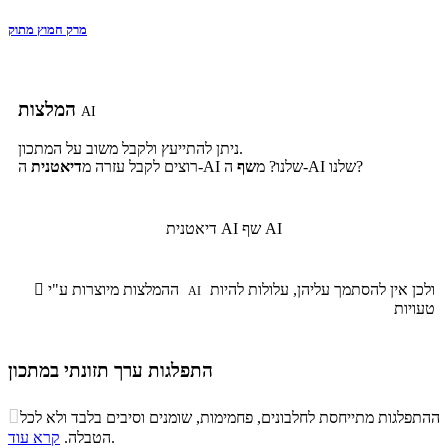
מרק חמוץ מתוק
המלצות
AI
ניתן להתייעץ ולקבל משוב על המתכון.
ה-AI שלנו?
ה-AI שלנו? מ
שף
רוצים לקבל עזרה מ
דיאטנית
שף AI
דיאטנית AI
ולכן אין להסתמך עליהן, עלולות להיות
ההמלצות מיוצרות ע"י

AI
טעויות
התפלגות ערך תזונתי במתכון
התפלגות ערך תזונתי במתכון

ההתפלגות מתייחסת לחלבונים, פחמימות, שומנים וסיבים בלבד ולא לכל
סיבים
.
הטבלה.
קרא עוד
פחמימות
חלבונים
שומנים