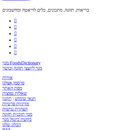
בריאות, תזונה, מתכונים, כלים לדיאטה ומחשבונים






מנוי FoodsDictionary
מנוי ליועצי תזונה וכושר
אודות
פרסמו אצלנו
מפת האתר
שאלות נפוצות
תנאי שימוש
|
תקנון
מדיניות פרטיות
הצהרת נגישות
מנוי תוכנית תזונה
בקשת ביטול מנוי
הבלוג שלנו
RSS