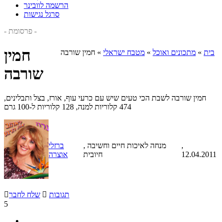
הרשמה לוובינר
סרגל נגישות
- פרסומת -
חמין
בית
»
מתכונים ואוכל
»
מטבח ישראלי
»
חמין שורבה
שורבה
חמין שורבה לשבת הכי טעים שיש עם כרעי עוף, אורז, בצל ותבלינים,
474 קלוריות למנה, 128 קלוריות ל-100 גרם
,
, מנחה לאיכות חיים וחשיבה
ברזלי
12.04.2011
חיובית
אוצרה
תגובות

שלח לחבר

5