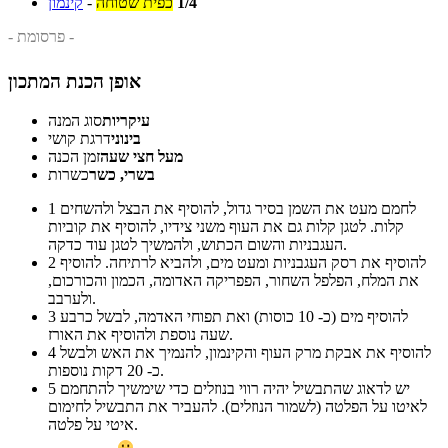
1/4
כפית שטוחה
-
קינמון
- פרסומת -
אופן הכנת המתכון
עיקריות
סוג המנה
בינוני
דרגת קושי
מעל חצי שעה
זמן הכנה
בשרי, כשר
כשרות
לחמם מעט את השמן בסיר גדול, להוסיף את הבצל ולהשחים
1
קלות. לטגן קלות גם את העוף משני צידיו, להוסיף את קוביות
העגבניות והשום הכתוש, ולהמשיך לטגן עוד כדקה.
להוסיף את רסק העגבניות ומעט מים, ולהביא לרתיחה. להוסיף
2
את המלח, הפלפל השחור, הפפריקה האדומה, הכמון והכורכום,
ולערבב.
להוסיף מים (כ- 10 כוסות) ואת תפוחי האדמה, לבשל כרבע
3
שעה נוספת ולהוסיף את האורז.
להוסיף את אבקת מרק העוף והקינמון, להנמיך את האש ולבשל
4
כ- 20 דקות נוספות.
יש לדאוג שהתבשיל יהיה רווי בנוזלים כדי שימשיך להתחמם
5
לאיטו על הפלטה (לשמור הנוזלים). להעביר את התבשיל לחימום
איטי על פלטה.