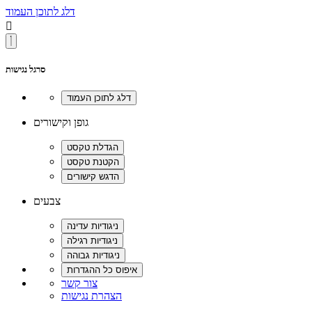
דלג לתוכן העמוד

סרגל נגישות
גופן וקישורים
צבעים
צור קשר
הצהרת נגישות