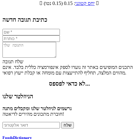
תזונתיים

: 0.15 (0.15 נטו)
יחס קטוגני

2.4%
12.4%
56.9%
28.3%
כתיבת תגובה חדשה
שלח תגובה
התכנים המופיעים באתר זה נועדו לספק אינפורמציה כללית בלבד. אינם
מהווים המלצה, תחליף להתייעצות עם מומחה או קבלת ייעוץ רפואי.
לא כדאי לפספס...
הניוזלטר שלנו
נרשמים לניוזלטר שלנו ומקבלים מתנה
חוברת מתכונים מהירים לדיאטה!
FoodsDictionary