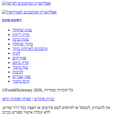
חיפושים נפוצים
עוגת שוקולד
מרק ירקות
עוגת גבינה
כדורי שוקולד
מתכונים לארוחת בוקר
לזניה
פנקייקים
מרק כתום
עוף בתנור
לביבות
בצק שמרים
דגים בתנור
©FoodsDictionary 2026, כל הזכויות שמורות
בניית אתרים
|
תפיקו הפקות וידאו
אין להעתיק, לשכפל או להדפיס לשם פירסום או הפצה בכל דרך שהיא,
ללא קבלת אישור מפורש בכתב