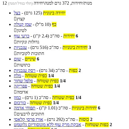
12 מנות/יחידות, 372 גרם למנה\יחידה
(תלוי בגודל המנה)
יחידה בינונית
(125 גרם)
-
בצל
קצוץ

כף
(10 מ"ל)
-
שמן קנולה
לטיגון

6
יחידות
-
סה"כ
(2.4 ק"ג)
-
כרעי עוף
גדולות ונקיות

3
יחידות בינוניות
-
סה"כ
(516 גרם)
-
עגבניות
חתוכות לקוביות

6
שיניים
-
שום
כתושות

2
כפות
-
סה"כ
(34 גרם)
-
רסק עגבניות
1/4
כפית שטוחה
-
מלח
1/4
כפית שטוחה
-
פלפל שחור
1/4
כפית שטוחה
-
פפריקה
אדומה

1/4
כפית שטוחה
-
סה"כ
(1 גרם)
-
כמון
1/4
כפית שטוחה
-
כורכום
6
יחידות בינוניות
-
סה"כ
(1.01 ק"ג)
-
תפוחי אדמה
חתוכים לרבעים

2
כוסות
-
סה"כ
(292 גרם)
-
אורז פרסי קלאסי
2
כפות שטוחות
-
אבקת מרק עוף ללא מונוסודיום גלוטמט