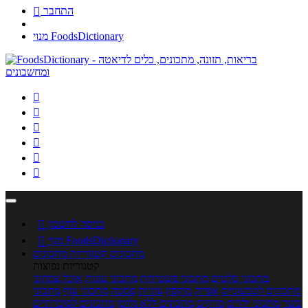
התחבר

מנוי FoodsDictionary






כניסה לחשבון

מנוי FoodsDictionary

מתכונים
קטגוריות מתכונים
קטגוריות נפוצות
מתכוני סלטים
מתכוני פשטידות
מתכוני עוגות
אוכל צמחוני
מתכונים לטבעוניים
אפייה
מוקפץ
עוגיות
פסטה
מתכוני עוף
מתכוני
בשר
מתכוני ילדים
מרקים
מתכונים ללא גלוטן
מתכונים לסוכרתיים