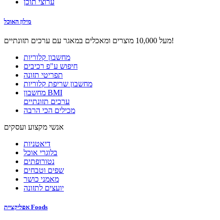
ערוצי תוכן
מילון האוכל
מעל 10,000 מוצרים ומאכלים במאגר עם ערכים תזונתיים!
מחשבון קלוריות
חיפוש ע"פ רכיבים
תפריטי תזונה
מחשבון שריפת קלוריות
מחשבון BMI
ערכים תזונתיים
מכילים הכי הרבה
אנשי מקצוע ועסקים
דיאטניות
בלוגרי אוכל
נטורופתים
שפים וטבחים
מאמני כושר
יועצים לתזונה
אפליקציית Foods