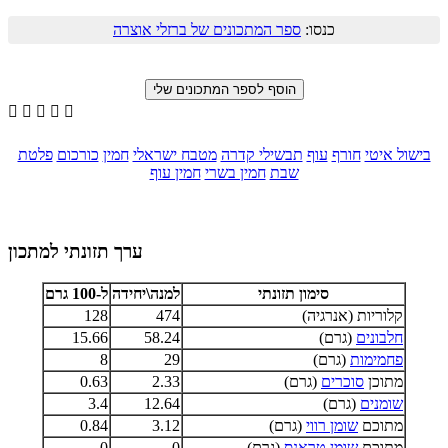
כנסו:
ספר המתכונים של ברזלי אוצרה





בישול איטי
חורף
עוף
תבשילי קדרה
מטבח ישראלי
חמין
כורכום
פלטת
שבת
חמין בשרי
חמין עוף
ערך תזונתי למתכון
סימון תזונתי
למנה\יחידה
ל-100 גרם
קלוריות (אנרגיה)
474
128
חלבונים
(גרם)
58.24
15.66
פחמימות
(גרם)
29
8
מתוכן
סוכרים
(גרם)
2.33
0.63
שומנים
(גרם)
12.64
3.4
מתוכם
שומן רווי
(גרם)
3.12
0.84
מתוכם
שומן טראנס
(גרם)
0
0