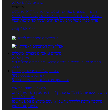
טרנדים בעולם האוכל
מיוחדים
מנתח המתכונים
ספר המתכונים שלי
מתכוני וידאו
מתכונים
עשירים
מתכונים לפי מצרכים
אוכל דיאטטי
אוכל בריא
מאכלי
עדות
ספרי בישול
מתכונים לפי חגים ועונות
לפי שיטות הכנה
אפליקציית Foods
מוצרים ומאכלים
מוצרים ומאכלים
מילון האוכל
תפריטי תזונה
ערכים תזונתיים
חיפוש ע"פ רכיבים
מכילים הכי
הרבה
מחשבון קלוריות
מחשבון קלוריות
מנוי FoodsDictionary
5 ימי ניסיון חינם - לחצו לפרטים נוספים
מחשבוני תזונה ובריאות
מחשבון קלוריות
מחשבון שריפת קלוריות
מחשבון דופק מטרה
יחס
מותניים לירכיים
מחשבון צריכת קלוריות
מחשבון מינונים מומלצים
מחשבון BMI
מחשבון אחוז שומן