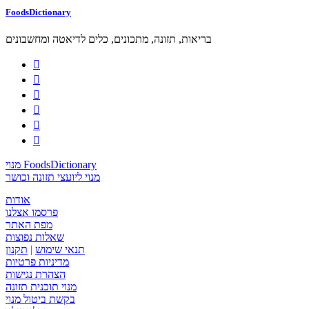
FoodsDictionary
בריאות, תזונה, מתכונים, כלים לדיאטה ומחשבונים






מנוי FoodsDictionary
מנוי ליועצי תזונה וכושר
אודות
פרסמו אצלנו
מפת האתר
שאלות נפוצות
תנאי שימוש
|
תקנון
מדיניות פרטיות
הצהרת נגישות
מנוי תוכנית תזונה
בקשת ביטול מנוי