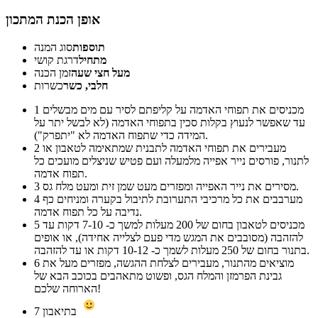
אופן הכנת המתכון
תוספות
סוג המנה
מתחיל
דרגת קושי
מעל חצי שעה
זמן הכנה
חלבי, כשר
כשרות
מכניסים את תפוחי האדמה על קליפתם לסיר עם מים מבשלים
1
עד שאפשר לנעוץ בקלות סכין בתפוחי האדמה (לא לבשל יתר על
המידה כדי שתפוח האדמה לא "יתפרק").
מעבירים את תפוחי האדמה לתבנית שמתאימה לטאבון או
2
לתנור, פורסים נייר אפייה מלמעלה ועם פטיש שניצלים מועכים כל
תפוח אדמה.
מסירים את נייר האפייה ומפזרים מעט שמן זית ומעט מלח גס.
3
מערבבים את כל מרכיבי התערובת לתיבול בקערה ומניחים כף
4
נדיבה על כל תפוח אדמה.
מכניסים לטאבון בחום של 200 מעלות למשך כ- 7-10 דקות עד
5
להזהבה (מסובבים את המגש מדי פעם לצלייה אחידה), או אופים
בתנור בחום של 250 מעלות לשמך כ- 10-12 דקות או עד להזהבה.
מוציאים מהתנור, מעבירים לצלחת ההגשה, מפזרים מעל את
6
גבינת הפרמזן והמלח הגס, ופשוט מתאהבים בכוכב הבא של
הארוחה שלכם!
בתיאבון
7