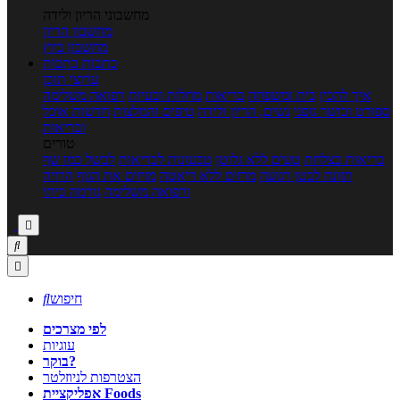
מחשבוני הריון ולידה
מחשבון הריון
מחשבון ביוץ
כתבות
כתבות
ערוצי תוכן
איך להכין
בית ומשפחה
בריאות
מחלות ובעיות
רפואה משלימה
ספורט וכושר גופני
נשים, הריון ולידה
טיפים והמלצות
חדשות אוכל
ובריאות
טורים
בריאות בצלחת
טעים ללא גלוטן
טבעונות לבריאות
לבשל כמו שף
תזונה לבטן רגועה
מרזים ללא דיאטה
מזיזים את הגוף
הרזיה
ורפואה משלימה
גורמה ביתי



חיפוש

לפי מצרכים
עוגיות
בוקר?
הצטרפות לניוזלטר
אפליקציית Foods