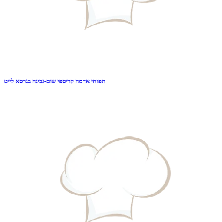
תפוחי אדמה קריספי שום-גבינה בגרסא לייט