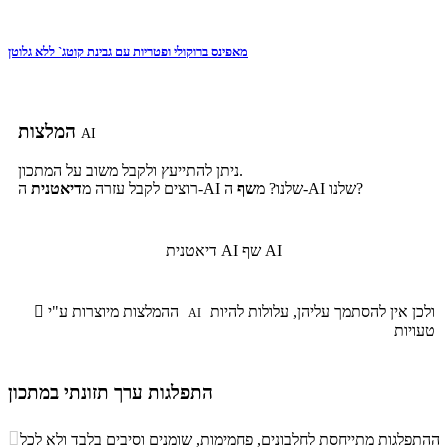
מאפינס ברוקולי ופטריות עם גבינת קוטג` ללא גלוטן
המלצות
AI
ניתן להתייעץ ולקבל משוב על המתכון.
ה-AI שלנו?
ה-AI שלנו? מ
שף
רוצים לקבל עזרה מ
דיאטנית
שף AI
דיאטנית AI
ולכן אין להסתמך עליהן, עלולות להיות
ההמלצות מיוצרות ע"י

AI
טעויות
התפלגות ערך תזונתי במתכון
התפלגות ערך תזונתי במתכון

ההתפלגות מתייחסת לחלבונים, פחמימות, שומנים וסיבים בלבד ולא לכל