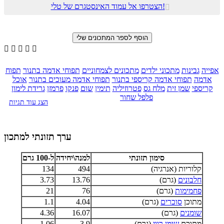
הצטרפו אל עמוד האינסטגרם של טלי!






אפייה
גבינות
מתכוני ילדים
מתכונים לצמחוניים
תפוחי אדמה בתנור
תפוח
אדמה
תפוחי אדמה קריספי בתנור
תפוחי אדמה מעוכים בתנור
אוכל
קריספי
שמן זית
מלח גס
פטרוזיליה
תימין
שום
פנקו
פרמזן
גרידת לימון
פלפל שחור
הצג עוד תגיות
ערך תזונתי למתכון
סימון תזונתי
למנה\יחידה
ל-100 גרם
קלוריות (אנרגיה)
494
134
חלבונים
(גרם)
13.76
3.73
פחמימות
(גרם)
76
21
מתוכן
סוכרים
(גרם)
4.04
1.1
שומנים
(גרם)
16.07
4.36
מתוכם
שומן רווי
(גרם)
3.9
1.06