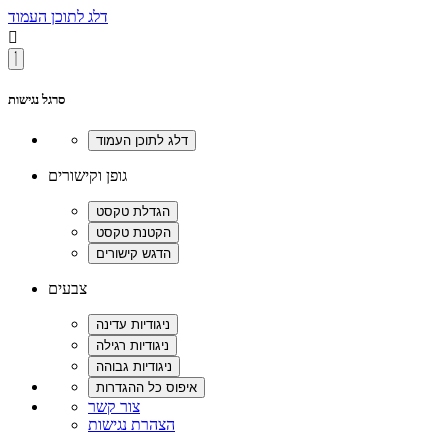
דלג לתוכן העמוד

סרגל נגישות
גופן וקישורים
צבעים
צור קשר
הצהרת נגישות