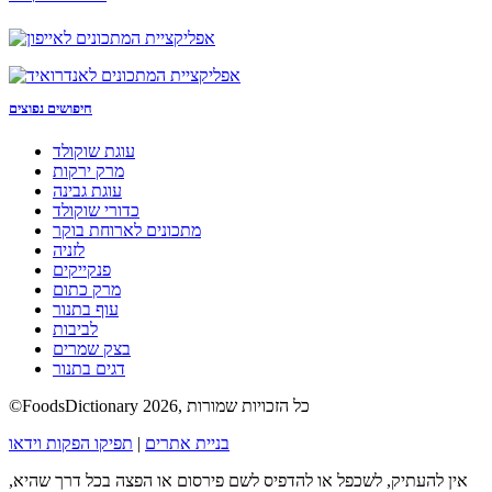
חיפושים נפוצים
עוגת שוקולד
מרק ירקות
עוגת גבינה
כדורי שוקולד
מתכונים לארוחת בוקר
לזניה
פנקייקים
מרק כתום
עוף בתנור
לביבות
בצק שמרים
דגים בתנור
©FoodsDictionary 2026, כל הזכויות שמורות
בניית אתרים
|
תפיקו הפקות וידאו
אין להעתיק, לשכפל או להדפיס לשם פירסום או הפצה בכל דרך שהיא,