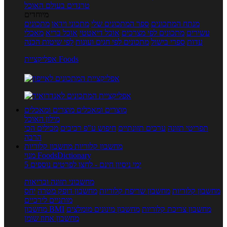
טרנדים בעולם האוכל
מיוחדים
מנתח המתכונים
ספר המתכונים שלי
מתכוני וידאו
מתכונים
עשירים
מתכונים לפי מצרכים
אוכל דיאטטי
אוכל בריא
מאכלי
עדות
ספרי בישול
מתכונים לפי חגים ועונות
לפי שיטות הכנה
אפליקציית Foods
מוצרים ומאכלים
מוצרים ומאכלים
מילון האוכל
תפריטי תזונה
ערכים תזונתיים
חיפוש ע"פ רכיבים
מכילים הכי
הרבה
מחשבון קלוריות
מחשבון קלוריות
מנוי FoodsDictionary
5 ימי ניסיון חינם - לחצו לפרטים נוספים
מחשבוני תזונה ובריאות
מחשבון קלוריות
מחשבון שריפת קלוריות
מחשבון דופק מטרה
יחס
מותניים לירכיים
מחשבון צריכת קלוריות
מחשבון מינונים מומלצים
מחשבון BMI
מחשבון אחוז שומן