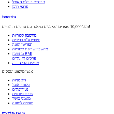
טרנדים בעולם האוכל
ערוצי תוכן
מילון האוכל
מעל 10,000 מוצרים ומאכלים במאגר עם ערכים תזונתיים!
מחשבון קלוריות
חיפוש ע"פ רכיבים
תפריטי תזונה
מחשבון שריפת קלוריות
מחשבון BMI
ערכים תזונתיים
מכילים הכי הרבה
אנשי מקצוע ועסקים
דיאטניות
בלוגרי אוכל
נטורופתים
שפים וטבחים
מאמני כושר
יועצים לתזונה
אפליקציית Foods