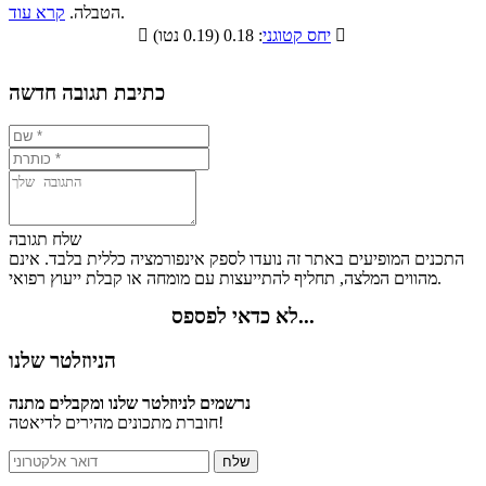
סיבים
.
הטבלה.
קרא עוד
פחמימות
חלבונים
שומנים
תזונתיים

: 0.18 (0.19 נטו)
יחס קטוגני

6.7%
14.1%
12.1%
67.1%
כתיבת תגובה חדשה
שלח תגובה
התכנים המופיעים באתר זה נועדו לספק אינפורמציה כללית בלבד. אינם
מהווים המלצה, תחליף להתייעצות עם מומחה או קבלת ייעוץ רפואי.
לא כדאי לפספס...
הניוזלטר שלנו
נרשמים לניוזלטר שלנו ומקבלים מתנה
חוברת מתכונים מהירים לדיאטה!