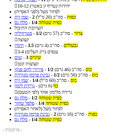
10-12 יחידות (עדיף זן באטר)

לפיזור מעל (לפני האפייה)
כפות
-
סה"כ
(20 מ"ל)
2
-
שמן זית
כפית שטוחה
1/4
-
מלח גס
תערובת התיבול
צרור
-
סה"כ
(57 גרם)
1/2
-
פטרוזיליה
קצוצה

גבעולים
-
סה"כ
(4 גרם)
3.5
-
תימין
3-4 ענפים (רק העלים)

שיניים
3
-
שום
קצוצות קטן

כוס
-
סה"כ
(46 גרם)
1/2
-
פירורי לחם פנקו
כוס
-
סה"כ
(50 גרם)
1/2
-
גבינת פרמזן מגורדת
כוס
-
סה"כ
(60 מ"ל)
1/4
-
שמן זית
כף
(6 גרם)
-
גרידת לימון
גרידה מלימון אחד (לפי הטעם)

כפית שטוחה
1/2
-
מלח גס
כפית שטוחה
1/4
-
פלפל שחור
לפיזור מעל (לאחר האפייה)
כפות
-
סה"כ
(16 גרם)
2
-
גבינת פרמזן מגורדת
כפית שטוחה
1/4
-
מלח גס
- פרסומת -