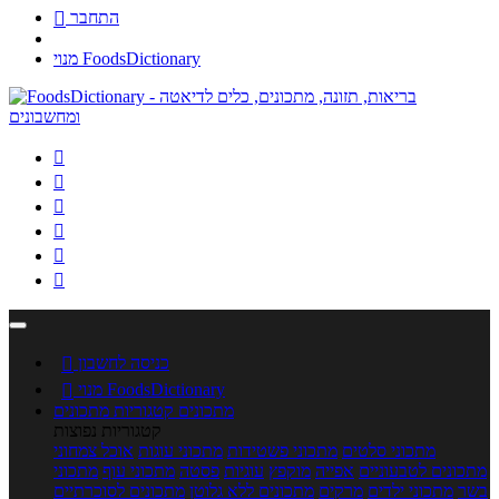
התחבר

מנוי FoodsDictionary






כניסה לחשבון

מנוי FoodsDictionary

מתכונים
קטגוריות מתכונים
קטגוריות נפוצות
מתכוני סלטים
מתכוני פשטידות
מתכוני עוגות
אוכל צמחוני
מתכונים לטבעוניים
אפייה
מוקפץ
עוגיות
פסטה
מתכוני עוף
מתכוני
בשר
מתכוני ילדים
מרקים
מתכונים ללא גלוטן
מתכונים לסוכרתיים