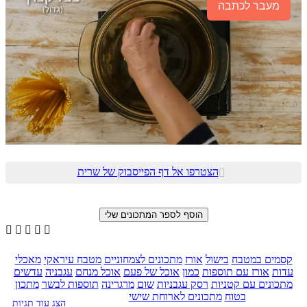
מעבר לכתבה
הצטרפו אל דף הפייסבוק של שרית






קסמים במטבח
בישול
אורז
מתכונים לצמחוניים
מטבח עיראקי
מאכלי
עדות
אורז עם תוספות
כמון
אוכל של פעם
אוכל מנחם
עגבניה
עדשים
מתכונים עם קטניות
רסק עגבניות
שום
מרגרינה
תוספות לבשר
מתכון
בטוח
מתכונים לארוחת שישי
הצג עוד תגיות