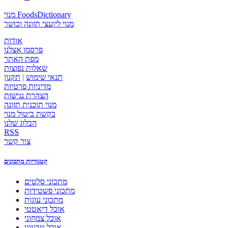
מנוי FoodsDictionary
מנוי ליועצי תזונה וכושר
אודות
פרסמו אצלנו
מפת האתר
שאלות נפוצות
תנאי שימוש
|
תקנון
מדיניות פרטיות
הצהרת נגישות
מנוי תוכנית תזונה
בקשת ביטול מנוי
הבלוג שלנו
RSS
צור קשר
קטגוריות מתכונים
מתכוני סלטים
מתכוני פשטידות
מתכוני עוגות
אוכל דיאטטי
אוכל צמחוני
אוכל טבעוני