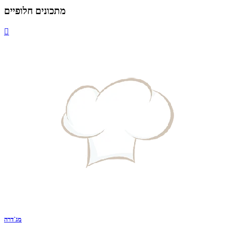
מתכונים חלופיים

מג`דרה