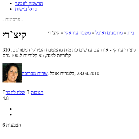
הרשמה לוובינר
סרגל נגישות
- פרסומת -
קיצ`רי
בית
»
מתכונים ואוכל
»
מטבח עיראקי
»
קיצ`רי
קיצ`רי עירקי - אורז עם עדשים כתומות מהמטבח העירקי המפורסם, 310
קלוריות למנה, 95 קלוריות ל-100 גרם
, 28.04.2010
, בלוגרית אוכל
שרית מברוכה
תגובות

שלח לחבר

4.8
6 הצבעות