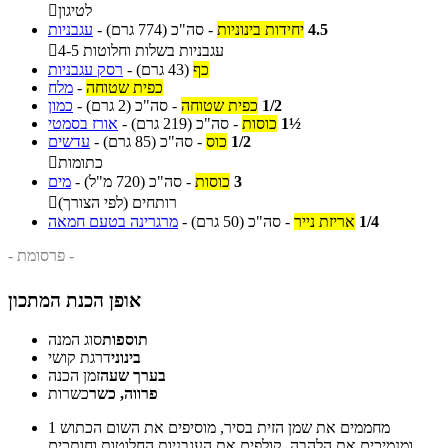
לטיגון

4.5
יחידות בינוניות
-
סה"כ
(774 גרם)
-
עגבניות
4-5 עגבניות בשלות וחלוטות

כף
(43 גרם)
-
רסק עגבניות
כפית שטוחה
-
מלח
1/2
כפית שטוחה
-
סה"כ
(2 גרם)
-
כמון
1½
כוסות
-
סה"כ
(219 גרם)
-
אורז בסמטי
1/2
כוס
-
סה"כ
(85 גרם)
-
עדשים
כתומות

3
כוסות
-
סה"כ
(720 מ"ל)
-
מים
רותחים (לפי הצורך)

1/4
אריזת נייר
-
סה"כ
(50 גרם)
-
מרגרינה בטעם חמאה
- פרסומת -
אופן הכנת המתכון
תוספות
סוג המנה
בינוני
דרגת קושי
בערך שעה
זמן הכנה
פרווה, כשר
כשרות
מחממים את שמן הזית בסיר, מוסיפים את השום הכתוש
1
ומנמיכים את הלהבה. קולפים את העגבניות החלוטות וחותכים