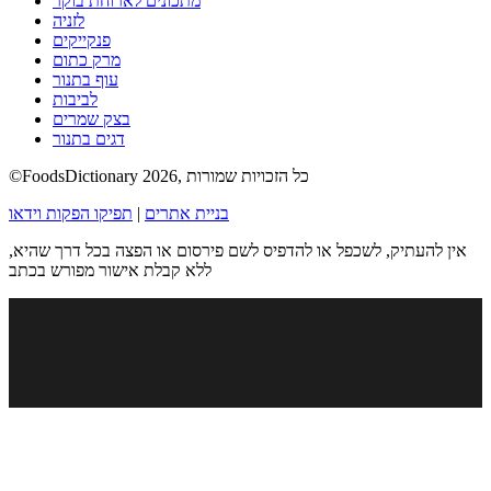
מתכונים לארוחת בוקר
לזניה
פנקייקים
מרק כתום
עוף בתנור
לביבות
בצק שמרים
דגים בתנור
©FoodsDictionary 2026, כל הזכויות שמורות
בניית אתרים
|
תפיקו הפקות וידאו
אין להעתיק, לשכפל או להדפיס לשם פירסום או הפצה בכל דרך שהיא,
ללא קבלת אישור מפורש בכתב