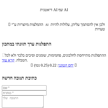
שף AI
דיאטנית AI
ולכן אין להסתמך עליהן, עלולות להיות
ההמלצות מיוצרות ע"י

AI
טעויות
התפלגות ערך תזונתי במתכון
התפלגות ערך תזונתי במתכון

ההתפלגות מתייחסת לחלבונים, פחמימות, שומנים וסיבים בלבד ולא לכל
סיבים
.
הטבלה.
קרא עוד
פחמימות
חלבונים
שומנים
תזונתיים

: 0.22 (0.25 נטו)
יחס קטוגני

8.6%
16.3%
12%
63.1%
כתיבת תגובה חדשה