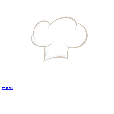
טה`ה דיג