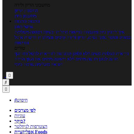
מחשבוני הריון ולידה
מחשבון הריון
מחשבון ביוץ
כתבות
כתבות
ערוצי תוכן
איך להכין
בית ומשפחה
בריאות
מחלות ובעיות
רפואה משלימה
ספורט וכושר גופני
נשים, הריון ולידה
טיפים והמלצות
חדשות אוכל
ובריאות
טורים
בריאות בצלחת
טעים ללא גלוטן
טבעונות לבריאות
לבשל כמו שף
תזונה לבטן רגועה
מרזים ללא דיאטה
מזיזים את הגוף
הרזיה
ורפואה משלימה
גורמה ביתי



חיפוש

לפי מצרכים
עוגיות
בוקר?
הצטרפות לניוזלטר
אפליקציית Foods