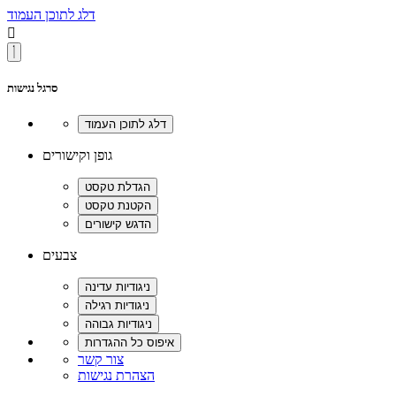
דלג לתוכן העמוד

סרגל נגישות
גופן וקישורים
צבעים
צור קשר
הצהרת נגישות