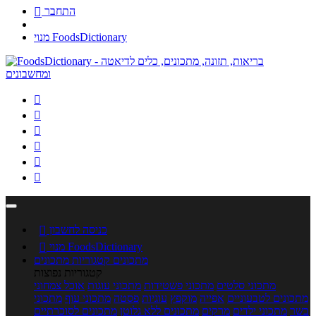
התחבר

מנוי FoodsDictionary






כניסה לחשבון

מנוי FoodsDictionary

מתכונים
קטגוריות מתכונים
קטגוריות נפוצות
מתכוני סלטים
מתכוני פשטידות
מתכוני עוגות
אוכל צמחוני
מתכונים לטבעוניים
אפייה
מוקפץ
עוגיות
פסטה
מתכוני עוף
מתכוני
בשר
מתכוני ילדים
מרקים
מתכונים ללא גלוטן
מתכונים לסוכרתיים