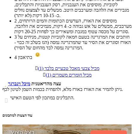
לקוביות. מוסיפים את העגבניות, רסק העגבניות והתבלינים,
מגבירים את הלהבה ומערבבים היטב. מבשלים עד לצמצום נוזלים
כ- 10-15 דקות (לא יותר).
מוסיפים את האורז, העדשים הכתומות והמים הרותחים,
2
מערבבים, מבשלים על אש גבוהה כ- 4 דקות, מנמיכים את הלהבה,
סוגרים על מכסה עטוף במגבת ומשאירים כך לפחות 20-25 דקות.
חותכים את המרגרינה בטעם חמאה לקוביות קטנות, מניחים על
3
האורז וסוגרים את הסיר עד שהמרגרינה נמסה (הגז בשלב זה כבוי -
המרגרינה נמסה לבד מהחום של הסיר).
בתיאבון
4
מכיל צבעי מאכל טבעיים בלבד (1)

מכיל חומרים משמרים (1)

עצה מהדיאטנית
מיכל וינברגר

ניתן להמיר את האורז באורז מלא, ולהפחית בכמות השמן לטיגון לכף.
התבלינים במתכון לפי הטעם האישי.

עוד הצעות למתכונים