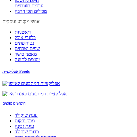
מחשבון BMI
ערכים תזונתיים
מכילים הכי הרבה
אנשי מקצוע ועסקים
דיאטניות
בלוגרי אוכל
נטורופתים
שפים וטבחים
מאמני כושר
יועצים לתזונה
אפליקציית Foods
חיפושים נפוצים
עוגת שוקולד
מרק ירקות
עוגת גבינה
כדורי שוקולד