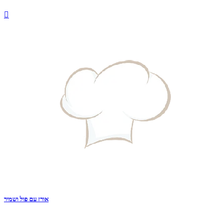

אורז עם פול ושמיר