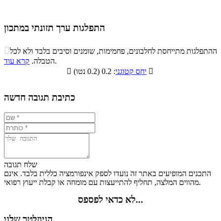
התפלגות ערך תזונתי במתכון
התפלגות ערך תזונתי במתכון

ההתפלגות מתייחסת לחלבונים, פחמימות, שומנים וסיבים בלבד ולא לכל
סיבים
.
הטבלה.
קרא עוד
פחמימות
חלבונים
שומנים
תזונתיים

: 0.2 (0.2 נטו)
יחס קטוגני

0.3%
16.3%
81.6%
1.8%
כתיבת תגובה חדשה
שלח תגובה
התכנים המופיעים באתר זה נועדו לספק אינפורמציה כללית בלבד. אינם
מהווים המלצה, תחליף להתייעצות עם מומחה או קבלת ייעוץ רפואי.
לא כדאי לפספס...
הניוזלטר שלנו