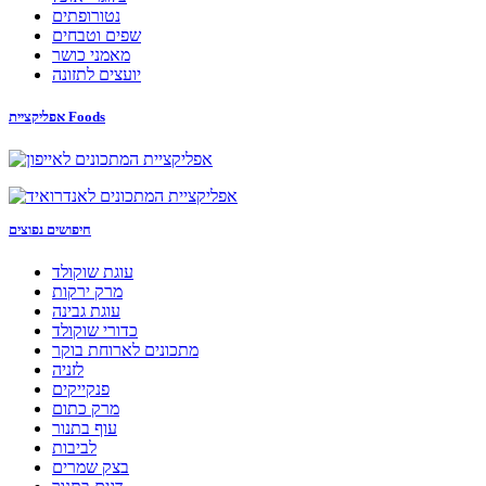
נטורופתים
שפים וטבחים
מאמני כושר
יועצים לתזונה
אפליקציית Foods
חיפושים נפוצים
עוגת שוקולד
מרק ירקות
עוגת גבינה
כדורי שוקולד
מתכונים לארוחת בוקר
לזניה
פנקייקים
מרק כתום
עוף בתנור
לביבות
בצק שמרים