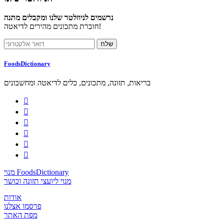
נרשמים לניוזלטר שלנו ומקבלים מתנה
חוברת מתכונים מהירים לדיאטה!
FoodsDictionary
בריאות, תזונה, מתכונים, כלים לדיאטה ומחשבונים






מנוי FoodsDictionary
מנוי ליועצי תזונה וכושר
אודות
פרסמו אצלנו
מפת האתר