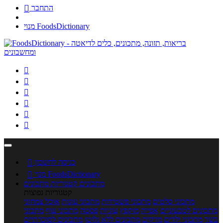
התחבר

מנוי FoodsDictionary






כניסה לחשבון

מנוי FoodsDictionary

מתכונים
קטגוריות מתכונים
קטגוריות נפוצות
מתכוני סלטים
מתכוני פשטידות
מתכוני עוגות
אוכל צמחוני
מתכונים לטבעוניים
אפייה
מוקפץ
עוגיות
פסטה
מתכוני עוף
מתכוני
בשר
מתכוני ילדים
מרקים
מתכונים ללא גלוטן
מתכונים לסוכרתיים