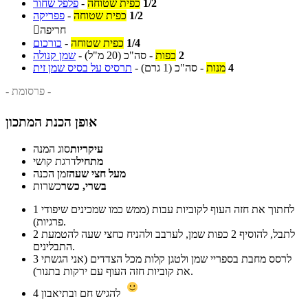
1/2
כפית שטוחה
-
פלפל שחור
1/2
כפית שטוחה
-
פפריקה
חריפה

1/4
כפית שטוחה
-
כורכום
2
כפות
-
סה"כ
(20 מ"ל)
-
שמן קנולה
4
מנות
-
סה"כ
(1 גרם)
-
תרסיס על בסיס שמן זית
- פרסומת -
אופן הכנת המתכון
עיקריות
סוג המנה
מתחיל
דרגת קושי
מעל חצי שעה
זמן הכנה
בשרי, כשר
כשרות
לחתוך את חזה העוף לקוביות עבות (ממש כמו שמכינים שיפודי
1
פרגיות).
לתבל, להוסיף 2 כפות שמן, לערבב ולהניח כחצי שעה להטמעת
2
התבלינים.
לרסס מחבת בספריי שמן ולטגן קלות מכל הצדדים (אני הגשתי
3
את קוביות חזה העוף עם ירקות בתנור).
להגיש חם ובתיאבון
4