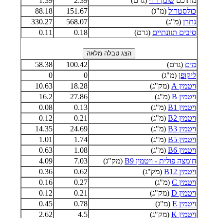
מתוכם
שומן רווי
(גרם)
2.39
1.39
כולסטרול
(מ"ג)
151.67
88.18
נתרן
(מ"ג)
568.07
330.27
סיבים תזונתיים
(גרם)
0.18
0.11
מים
(גרם)
100.42
58.38
ליקופן
(מ"ג)
0
0
ויטמין A
(מק"ג)
18.28
10.63
ויטמין B
(מ"ג)
27.86
16.2
ויטמין B1
(מ"ג)
0.13
0.08
ויטמין B2
(מ"ג)
0.21
0.12
ויטמין B3
(מ"ג)
24.69
14.35
ויטמין B5
(מ"ג)
1.74
1.01
ויטמין B6
(מ"ג)
1.08
0.63
חומצה פולית - ויטמין B9
(מק"ג)
7.03
4.09
ויטמין B12
(מק"ג)
0.62
0.36
ויטמין C
(מ"ג)
0.27
0.16
ויטמין D
(מק"ג)
0.21
0.12
ויטמין E
(מ"ג)
0.78
0.45
ויטמין K
(מק"ג)
4.5
2.62