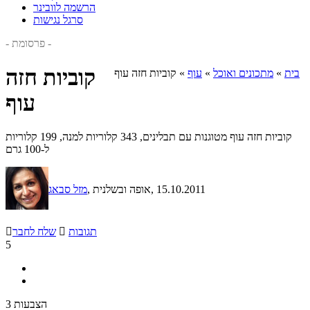
הרשמה לוובינר
סרגל נגישות
- פרסומת -
קוביות חזה
בית
»
מתכונים ואוכל
»
עוף
»
קוביות חזה עוף
עוף
קוביות חזה עוף מטוגנות עם תבלינים, 343 קלוריות למנה, 199 קלוריות
ל-100 גרם
, 15.10.2011
, אופה ובשלנית
מזל סבאג
תגובות

שלח לחבר

5
3 הצבעות