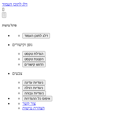
דלג לתוכן העמוד

סרגל נגישות
גופן וקישורים
צבעים
צור קשר
הצהרת נגישות