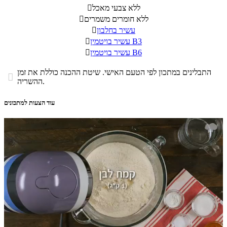
ללא צבעי מאכל

ללא חומרים משמרים

עשיר בחלבון

עשיר בויטמין B3

עשיר בויטמין B6

התבלינים במתכון לפי הטעם האישי. שיטת ההכנה כוללת את זמן

ההשריה.
עוד הצעות למתכונים