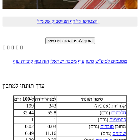
הצטרפו אל דף הפייסבוק של מזל






מטעמים לסופ"ש
טיגון
עוף
מטבח ישראלי
חזה עוף
קוביות עוף
ערך תזונתי למתכון
סימון תזונתי
למנה\יחידה
ל-100 גרם
קלוריות (אנרגיה)
343
199
חלבונים
(גרם)
55.8
32.44
פחמימות
(גרם)
1
1
מתוכן
סוכרים
(גרם)
0.03
0.02
שומנים
(גרם)
11.16
6.49