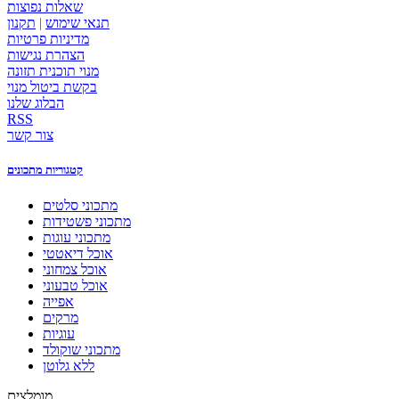
שאלות נפוצות
תנאי שימוש
|
תקנון
מדיניות פרטיות
הצהרת נגישות
מנוי תוכנית תזונה
בקשת ביטול מנוי
הבלוג שלנו
RSS
צור קשר
קטגוריות מתכונים
מתכוני סלטים
מתכוני פשטידות
מתכוני עוגות
אוכל דיאטטי
אוכל צמחוני
אוכל טבעוני
אפייה
מרקים
עוגיות
מתכוני שוקולד
ללא גלוטן
מומלצים