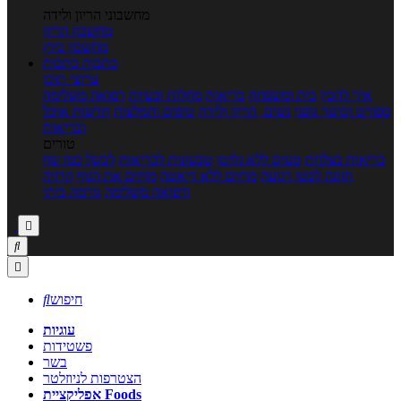
מחשבוני הריון ולידה
מחשבון הריון
מחשבון ביוץ
כתבות
כתבות
ערוצי תוכן
איך להכין
בית ומשפחה
בריאות
מחלות ובעיות
רפואה משלימה
ספורט וכושר גופני
נשים, הריון ולידה
טיפים והמלצות
חדשות אוכל
ובריאות
טורים
בריאות בצלחת
טעים ללא גלוטן
טבעונות לבריאות
לבשל כמו שף
תזונה לבטן רגועה
מרזים ללא דיאטה
מזיזים את הגוף
הרזיה
ורפואה משלימה
גורמה ביתי



חיפוש

עוגיות
פשטידות
בשר
הצטרפות לניוזלטר
אפליקציית Foods