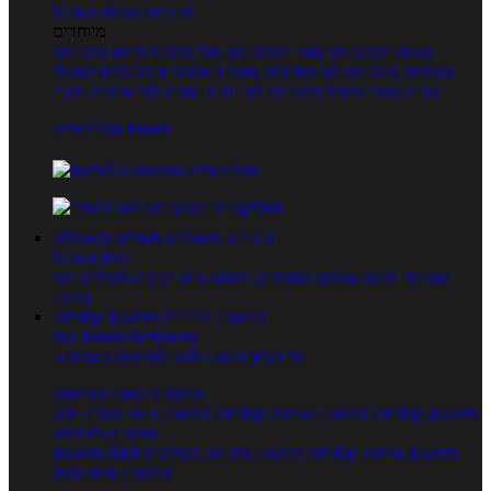
טרנדים בעולם האוכל
מיוחדים
מנתח המתכונים
ספר המתכונים שלי
מתכוני וידאו
מתכונים
עשירים
מתכונים לפי מצרכים
אוכל דיאטטי
אוכל בריא
מאכלי
עדות
ספרי בישול
מתכונים לפי חגים ועונות
לפי שיטות הכנה
אפליקציית Foods
מוצרים ומאכלים
מוצרים ומאכלים
מילון האוכל
תפריטי תזונה
ערכים תזונתיים
חיפוש ע"פ רכיבים
מכילים הכי
הרבה
מחשבון קלוריות
מחשבון קלוריות
מנוי FoodsDictionary
5 ימי ניסיון חינם - לחצו לפרטים נוספים
מחשבוני תזונה ובריאות
מחשבון קלוריות
מחשבון שריפת קלוריות
מחשבון דופק מטרה
יחס
מותניים לירכיים
מחשבון צריכת קלוריות
מחשבון מינונים מומלצים
מחשבון BMI
מחשבון אחוז שומן