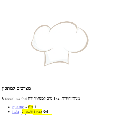
מצרכים למתכון
6 מנות/יחידות, 172 גרם למנה\יחידה
(תלוי בגודל המנה)
1
ק"ג
-
חזה עוף
3/4
כפית שטוחה
-
מלח