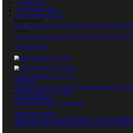
כניסה לחשבון

מנוי FoodsDictionary

מתכונים
קטגוריות מתכונים
קטגוריות נפוצות
קים
מתכונים ללא גלוטן
מתכונים לסוכרתיים
טרנדים בעולם האוכל
מיוחדים
מאכלי עדות
ספרי בישול
מתכונים לפי חגים ועונות
לפי שיטות הכנה
אפליקציית Foods
מוצרים ומאכלים
מוצרים ומאכלים
מילון האוכל
פריטי תזונה
ערכים תזונתיים
חיפוש ע"פ רכיבים
מכילים הכי הרבה
מחשבון קלוריות
מחשבון קלוריות
מנוי FoodsDictionary
5 ימי ניסיון חינם - לחצו לפרטים נוספים
מחשבוני תזונה ובריאות
ת
מחשבון שריפת קלוריות
מחשבון דופק מטרה
יחס מותניים לירכיים
 קלוריות
מחשבון מינונים מומלצים
מחשבון אחוז שומן
מחשבון BMI