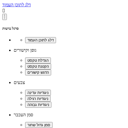
דלג לתוכן העמוד

סרגל נגישות
גופן וקישורים
צבעים
סמן העכבר