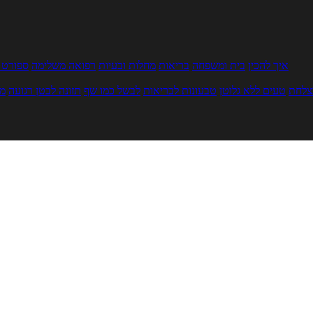
איך להכין
בית ומשפחה
בריאות
מחלות ובעיות
רפואה משלימה
ספורט ו
צלחת
טעים ללא גלוטן
טבעונות לבריאות
לבשל כמו שף
תזונה לבטן רגועה
מר