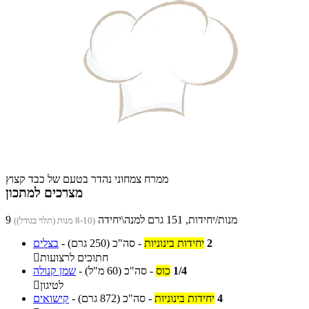
ממרח צמחוני נהדר בטעם של כבד קצוץ
מצרכים למתכון
9 מנות/יחידות, 151 גרם למנה\יחידה
(8-10 מנות (תלוי בגודל))
2
יחידות בינוניות
-
סה"כ
(250 גרם)
-
בצלים
חתוכים לרצועות

1/4
כוס
-
סה"כ
(60 מ"ל)
-
שמן קנולה
לטיגון

4
יחידות בינוניות
-
סה"כ
(872 גרם)
-
קישואים