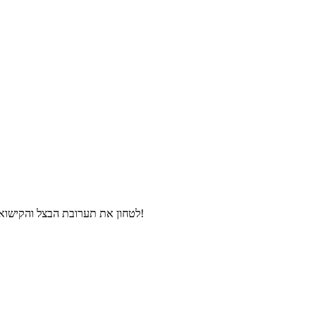
לטחון את תערובת הבצל והקישואים במעבד מזון עם הביצים הקשות עד למרקם של ממרח, לטעום ולהוסיף תבלינים לפי הצורך. מתקבל ממרח קישואים בטעם כבד פשוט טעים!