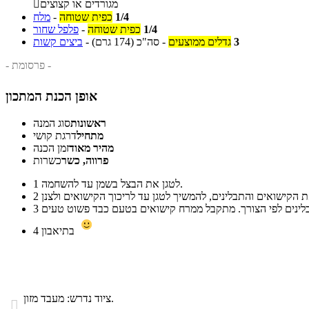
מגורדים או קצוצים

1/4
כפית שטוחה
-
מלח
1/4
כפית שטוחה
-
פלפל שחור
3
גדלים ממוצעים
-
סה"כ
(174 גרם)
-
ביצים קשות
- פרסומת -
אופן הכנת המתכון
ראשונות
סוג המנה
מתחיל
דרגת קושי
מהיר מאוד
זמן הכנה
פרווה, כשר
כשרות
לטגן את הבצל בשמן עד להשחמה.
1
2
3
בתיאבון
4
ציוד נדרש: מעבד מזון.
