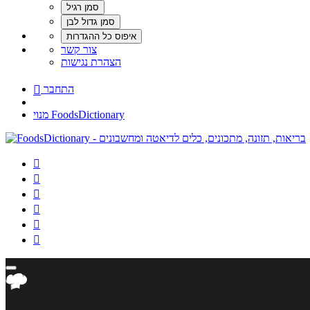
צור קשר
הצהרת נגישות
התחבר

מנוי FoodsDictionary





