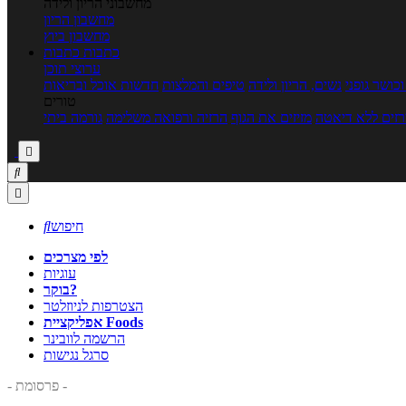
מחשבוני הריון ולידה
מחשבון הריון
מחשבון ביוץ
כתבות
כתבות
ערוצי תוכן
כושר גופני
נשים, הריון ולידה
טיפים והמלצות
חדשות אוכל ובריאות
טורים
זים ללא דיאטה
מזיזים את הגוף
הרזיה ורפואה משלימה
גורמה ביתי



חיפוש

לפי מצרכים
עוגיות
בוקר?
הצטרפות לניוזלטר
אפליקציית Foods
הרשמה לוובינר
סרגל נגישות
- פרסומת -