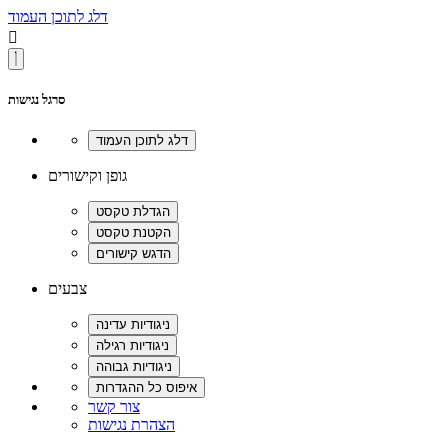
דלג לתוכן העמוד

סרגל נגישות
גופן וקישורים
צבעים
צור קשר
הצהרת נגישות