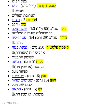
בצק הפילו
קופסת קרטון
(500 גרם)
-
פילו
מופשר

תערובת הנוזלים
L
יחידות
2
-
ביצים
כוס
-
חלב
כוס
-
סה"כ
(80 מ"ל)
1/3
-
שמן קנולה
הפטרוזיליה והגבינה המלוחה
צרור
-
סה"כ
(29 גרם)
1/4
-
פטרוזיליה
קצוצה

קופסת פלסטיק
(250 גרם)
-
גבינת פטה
או בולגרית (מפוררת)

לשימון התבנית
כפית
(5 גרם)
-
חמאה
מומסת (או שמן זית)

לפיזור מעל
חופן
(16 גרם)
-
שומשום
חופן
(16 גרם)
-
שומשום שחור
להברשה מעל
כף
(15 גרם)
-
חמאה
מומסת (או שמן זית)

- פרסומת -