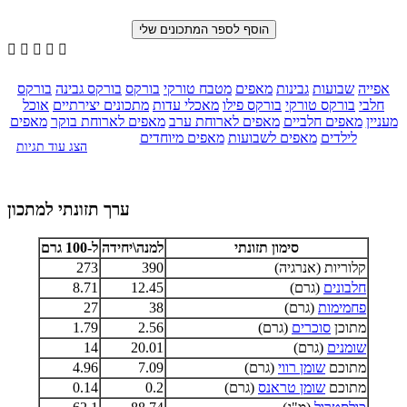





אפייה
שבועות
גבינות
מאפים
מטבח טורקי
בורקס
בורקס גבינה
בורקס
חלבי
בורקס טורקי
בורקס פילו
מאכלי עדות
מתכונים יצירתיים
אוכל
מעניין
מאפים חלביים
מאפים לארוחת ערב
מאפים לארוחת בוקר
מאפים
לילדים
מאפים לשבועות
מאפים מיוחדים
הצג עוד תגיות
ערך תזונתי למתכון
סימון תזונתי
למנה\יחידה
ל-100 גרם
קלוריות (אנרגיה)
390
273
חלבונים
(גרם)
12.45
8.71
פחמימות
(גרם)
38
27
מתוכן
סוכרים
(גרם)
2.56
1.79
שומנים
(גרם)
20.01
14
מתוכם
שומן רווי
(גרם)
7.09
4.96
מתוכם
שומן טראנס
(גרם)
0.2
0.14