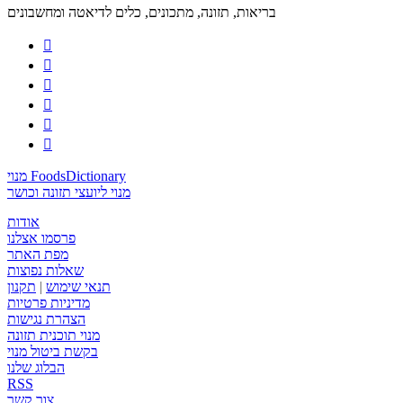
בריאות, תזונה, מתכונים, כלים לדיאטה ומחשבונים






מנוי FoodsDictionary
מנוי ליועצי תזונה וכושר
אודות
פרסמו אצלנו
מפת האתר
שאלות נפוצות
תנאי שימוש
|
תקנון
מדיניות פרטיות
הצהרת נגישות
מנוי תוכנית תזונה
בקשת ביטול מנוי
הבלוג שלנו
RSS
צור קשר