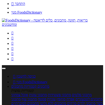
התחבר

מנוי FoodsDictionary






כניסה לחשבון

מנוי FoodsDictionary

מתכונים
קטגוריות מתכונים
קטגוריות נפוצות
מתכוני סלטים
מתכוני פשטידות
מתכוני עוגות
אוכל צמחוני
מתכונים לטבעוניים
אפייה
מוקפץ
עוגיות
פסטה
מתכוני עוף
מתכוני
בשר
מתכוני ילדים
מרקים
מתכונים ללא גלוטן
מתכונים לסוכרתיים