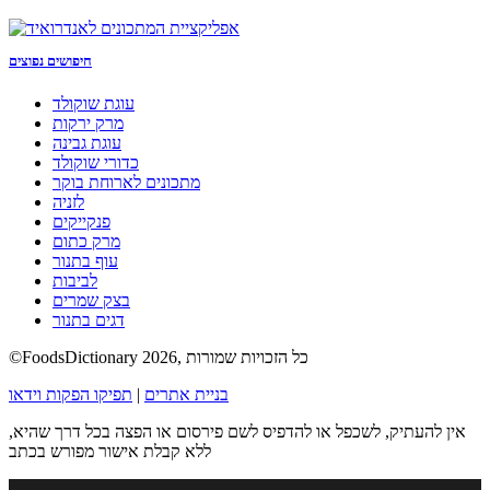
חיפושים נפוצים
עוגת שוקולד
מרק ירקות
עוגת גבינה
כדורי שוקולד
מתכונים לארוחת בוקר
לזניה
פנקייקים
מרק כתום
עוף בתנור
לביבות
בצק שמרים
דגים בתנור
©FoodsDictionary 2026, כל הזכויות שמורות
בניית אתרים
|
תפיקו הפקות וידאו
אין להעתיק, לשכפל או להדפיס לשם פירסום או הפצה בכל דרך שהיא,
ללא קבלת אישור מפורש בכתב