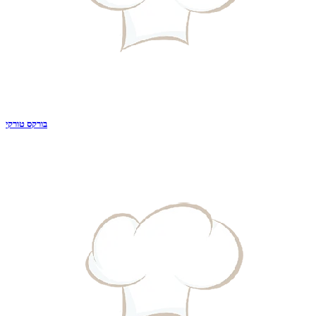
בורקס טורקי