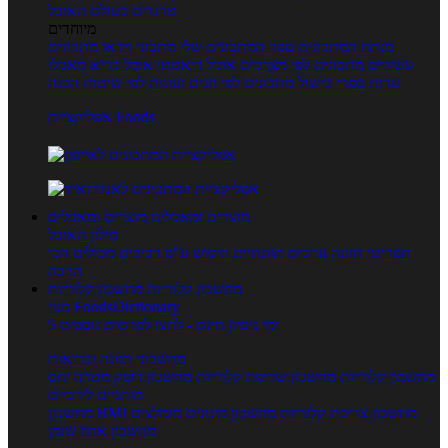
טרנדים בעולם האוכל
מיוחדים
מנתח המתכונים
ספר המתכונים שלי
מתכוני וידאו
מתכונים
עשירים
מתכונים לפי מצרכים
אוכל דיאטטי
אוכל בריא
מאכלי
עדות
ספרי בישול
מתכונים לפי חגים ועונות
לפי שיטות הכנה
אפליקציית Foods
מוצרים ומאכלים
מוצרים ומאכלים
מילון האוכל
תפריטי תזונה
ערכים תזונתיים
חיפוש ע"פ רכיבים
מכילים הכי
הרבה
מחשבון קלוריות
מחשבון קלוריות
מנוי FoodsDictionary
5 ימי ניסיון חינם - לחצו לפרטים נוספים
מחשבוני תזונה ובריאות
מחשבון קלוריות
מחשבון שריפת קלוריות
מחשבון דופק מטרה
יחס
מותניים לירכיים
מחשבון צריכת קלוריות
מחשבון מינונים מומלצים
מחשבון BMI
מחשבון אחוז שומן