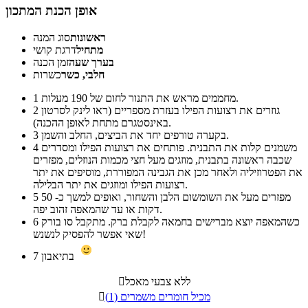
אופן הכנת המתכון
ראשונות
סוג המנה
מתחיל
דרגת קושי
בערך שעה
זמן הכנה
חלבי, כשר
כשרות
מחממים מראש את התנור לחום של 190 מעלות.
1
גוזרים את רצועות הפילו בעזרת מספריים (ראו לינק לסרטון
2
באינסטגרם מתחת לאופן ההכנה).
בקערה טורפים יחד את הביצים, החלב והשמן.
3
משמנים קלות את התבנית. פותחים את רצועות הפילו ומסדרים
4
שכבה ראשונה בתבנית, מוזגים מעל חצי מכמות הנוזלים, מפזרים
את הפטרוזיליה ולאחר מכן את הגבינה המפוררת, מוסיפים את יתר
רצועות הפילו ומוזגים את יתר הבלילה.
מפזרים מעל את השומשום הלבן והשחור, ואופים למשך כ- 50
5
דקות או עד שהמאפה זהוב יפה.
כשהמאפה יוצא מברישים בחמאה לקבלת ברק. מתקבל סו בורק
6
שאי אפשר להפסיק לנשנש!
בתיאבון
7
ללא צבעי מאכל

מכיל חומרים משמרים (1)
