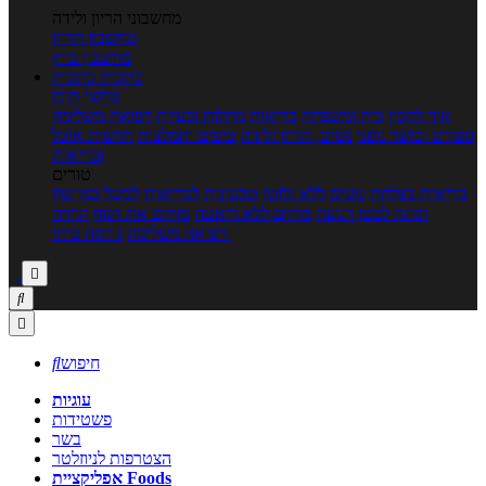
מחשבוני הריון ולידה
מחשבון הריון
מחשבון ביוץ
כתבות
כתבות
ערוצי תוכן
איך להכין
בית ומשפחה
בריאות
מחלות ובעיות
רפואה משלימה
ספורט וכושר גופני
נשים, הריון ולידה
טיפים והמלצות
חדשות אוכל
ובריאות
טורים
בריאות בצלחת
טעים ללא גלוטן
טבעונות לבריאות
לבשל כמו שף
תזונה לבטן רגועה
מרזים ללא דיאטה
מזיזים את הגוף
הרזיה
ורפואה משלימה
גורמה ביתי



חיפוש

עוגיות
פשטידות
בשר
הצטרפות לניוזלטר
אפליקציית Foods