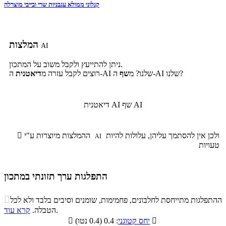
קנלוני ממולא עגבניות שרי ובייבי מוצרלה
המלצות
AI
ניתן להתייעץ ולקבל משוב על המתכון.
ה-AI שלנו?
ה-AI שלנו? מ
שף
רוצים לקבל עזרה מ
דיאטנית
שף AI
דיאטנית AI
ולכן אין להסתמך עליהן, עלולות להיות
ההמלצות מיוצרות ע"י

AI
טעויות
התפלגות ערך תזונתי במתכון
התפלגות ערך תזונתי במתכון

ההתפלגות מתייחסת לחלבונים, פחמימות, שומנים וסיבים בלבד ולא לכל
סיבים
.
הטבלה.
קרא עוד
פחמימות
חלבונים
שומנים
תזונתיים

: 0.4 (0.4 נטו)
יחס קטוגני
