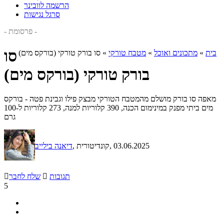
הרשמה לוובינר
סרגל נגישות
- פרסומת -
סו
בית
»
מתכונים ואוכל
»
מטבח טורקי
»
סו בורק טורקי (בורקס מים)
בורק טורקי (בורקס מים)
מאפה סו בורק מושלם מהמטבח הטורקי מבצק פילו וגבינת פטה - בורקס
מים ביתי מפנק במינימום הכנה, 390 קלוריות למנה, 273 קלוריות ל-100
גרם
, 03.06.2025
, קונדיטורית
דיאנה בילייב
תגובות

שלח לחבר

5