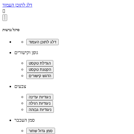
דלג לתוכן העמוד

סרגל נגישות
גופן וקישורים
צבעים
סמן העכבר