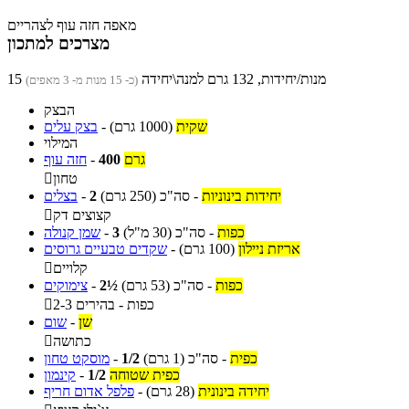
מאפה חזה עוף לצהריים
מצרכים למתכון
15 מנות/יחידות, 132 גרם למנה\יחידה
(כ- 15 מנות מ- 3 מאפים)
הבצק
שקית
(1000 גרם)
-
בצק עלים
המילוי
גרם
400
-
חזה עוף
טחון

יחידות בינוניות
-
סה"כ
(250 גרם)
2
-
בצלים
קצוצים דק

כפות
-
סה"כ
(30 מ"ל)
3
-
שמן קנולה
אריזת ניילון
(100 גרם)
-
שקדים טבעיים גרוסים
קלויים

כפות
-
סה"כ
(53 גרם)
2½
-
צימוקים
2-3 כפות - בהירים

שן
-
שום
כתושה

כפית
-
סה"כ
(1 גרם)
1/2
-
מוסקט טחון
כפית שטוחה
1/2
-
קינמון
יחידה בינונית
(28 גרם)
-
פלפל אדום חריף