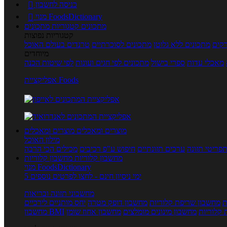
כניסה לחשבון

מנוי FoodsDictionary

מתכונים
קטגוריות מתכונים
קטגוריות נפוצות
קים
מתכונים ללא גלוטן
מתכונים לסוכרתיים
טרנדים בעולם האוכל
מיוחדים
מאכלי עדות
ספרי בישול
מתכונים לפי חגים ועונות
לפי שיטות הכנה
אפליקציית Foods
מוצרים ומאכלים
מוצרים ומאכלים
מילון האוכל
פריטי תזונה
ערכים תזונתיים
חיפוש ע"פ רכיבים
מכילים הכי הרבה
מחשבון קלוריות
מחשבון קלוריות
מנוי FoodsDictionary
5 ימי ניסיון חינם - לחצו לפרטים נוספים
מחשבוני תזונה ובריאות
ת
מחשבון שריפת קלוריות
מחשבון דופק מטרה
יחס מותניים לירכיים
 קלוריות
מחשבון מינונים מומלצים
מחשבון אחוז שומן
מחשבון BMI