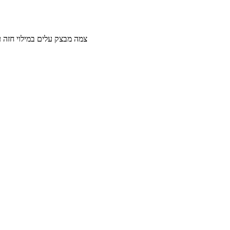
צמה מבצק עלים במילוי חזה עוף טחון עם שקדים וצ