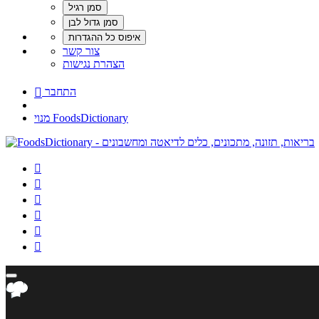
צור קשר
הצהרת נגישות
התחבר

מנוי FoodsDictionary





