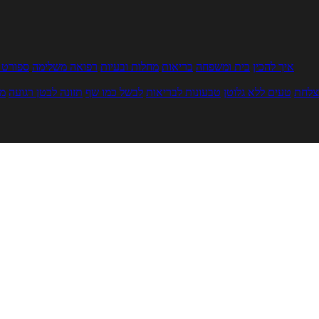
איך להכין
בית ומשפחה
בריאות
מחלות ובעיות
רפואה משלימה
ספורט ו
צלחת
טעים ללא גלוטן
טבעונות לבריאות
לבשל כמו שף
תזונה לבטן רגועה
מר