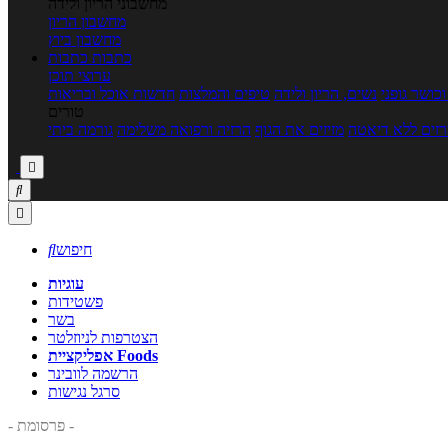
מחשבוני הריון ולידה
מחשבון הריון
מחשבון ביוץ
כתבות
כתבות
ערוצי תוכן
כושר גופני
נשים, הריון ולידה
טיפים והמלצות
חדשות אוכל ובריאות
טורים
זים ללא דיאטה
מזיזים את הגוף
הרזיה ורפואה משלימה
גורמה ביתי



חיפוש

עוגיות
פשטידות
בשר
הצטרפות לניוזלטר
אפליקציית Foods
הרשמה לוובינר
סרגל נגישות
- פרסומת -