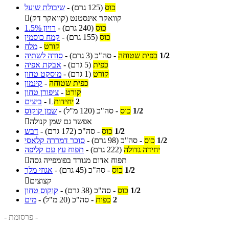
כוס
(125 גרם)
-
שיבולת שועל
קוואקר אינסטנט (קוואקר דק)

כוס
(240 גרם)
-
רויון 1.5%
כוס
(155 גרם)
-
קמח כוסמין
קורט
-
מלח
1/2
כפית שטוחה
-
סה"כ
(3 גרם)
-
סודה לשתיה
כפית
(5 גרם)
-
אבקת אפיה
קורט
(1 גרם)
-
מוסקט טחון
כפית שטוחה
-
קינמון
קורט
-
ציפורן טחון
2
יחידות
L
-
ביצים
1/2
כוס
-
סה"כ
(120 מ"ל)
-
שמן קוקוס
אפשר גם שמן קנולה

1/2
כוס
-
סה"כ
(172 גרם)
-
דבש
1/2
כוס
-
סה"כ
(98 גרם)
-
סוכר דמררה קלאסי
יחידה גדולה
(222 גרם)
-
תפוח עץ עם קליפה
תפוח אדום מגורד בפומפייה גסה

1/2
כוס
-
סה"כ
(45 גרם)
-
אגוזי מלך
קצוצים

1/2
כוס
-
סה"כ
(38 גרם)
-
קוקוס טחון
2
כפות
-
סה"כ
(20 מ"ל)
-
מים
- פרסומת -