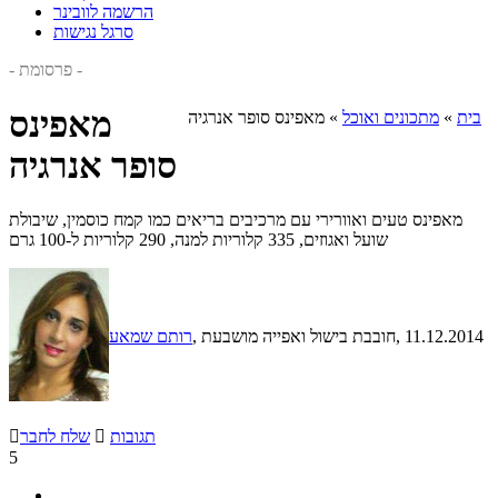
הרשמה לוובינר
סרגל נגישות
- פרסומת -
מאפינס
בית
»
מתכונים ואוכל
»
מאפינס סופר אנרגיה
סופר אנרגיה
מאפינס טעים ואוורירי עם מרכיבים בריאים כמו קמח כוסמין, שיבולת
שועל ואגוזים, 335 קלוריות למנה, 290 קלוריות ל-100 גרם
, 11.12.2014
, חובבת בישול ואפייה מושבעת
רותם שמאע
תגובות

שלח לחבר

5