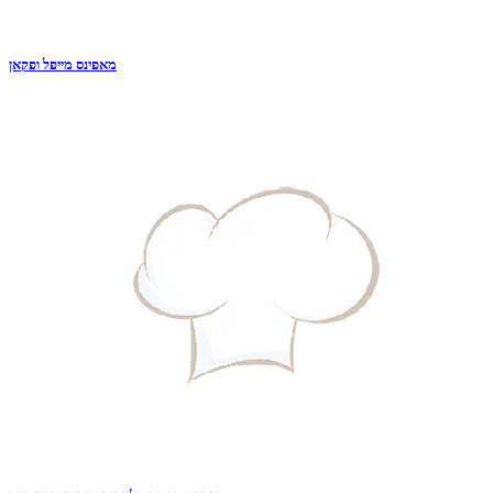
מאפינס מייפל ופקאן