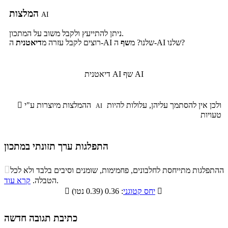
המלצות
AI
ניתן להתייעץ ולקבל משוב על המתכון.
ה-AI שלנו?
ה-AI שלנו? מ
שף
רוצים לקבל עזרה מ
דיאטנית
שף AI
דיאטנית AI
ולכן אין להסתמך עליהן, עלולות להיות
ההמלצות מיוצרות ע"י

AI
טעויות
התפלגות ערך תזונתי במתכון
התפלגות ערך תזונתי במתכון

ההתפלגות מתייחסת לחלבונים, פחמימות, שומנים וסיבים בלבד ולא לכל
סיבים
.
הטבלה.
קרא עוד
פחמימות
חלבונים
שומנים
תזונתיים

: 0.36 (0.39 נטו)
יחס קטוגני

5.1%
25.3%
9.9%
59.7%
כתיבת תגובה חדשה