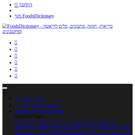
התחבר

מנוי FoodsDictionary






כניסה לחשבון

מנוי FoodsDictionary

מתכונים
קטגוריות מתכונים
קטגוריות נפוצות
מתכוני סלטים
מתכוני פשטידות
מתכוני עוגות
אוכל צמחוני
מתכונים לטבעוניים
אפייה
מוקפץ
עוגיות
פסטה
מתכוני עוף
מתכוני
בשר
מתכוני ילדים
מרקים
מתכונים ללא גלוטן
מתכונים לסוכרתיים