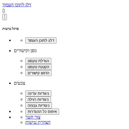
דלג לתוכן העמוד

סרגל נגישות
גופן וקישורים
צבעים
צור קשר
הצהרת נגישות