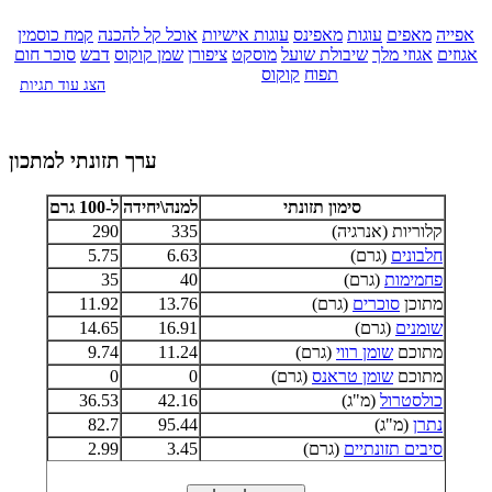
אפייה
מאפים
עוגות
מאפינס
עוגות אישיות
אוכל קל להכנה
קמח כוסמין
אגוזים
אגוזי מלך
שיבולת שועל
מוסקט
ציפורן
שמן קוקוס
דבש
סוכר חום
תפוח
קוקוס
הצג עוד תגיות
ערך תזונתי למתכון
סימון תזונתי
למנה\יחידה
ל-100 גרם
קלוריות (אנרגיה)
335
290
חלבונים
(גרם)
6.63
5.75
פחמימות
(גרם)
40
35
מתוכן
סוכרים
(גרם)
13.76
11.92
שומנים
(גרם)
16.91
14.65
מתוכם
שומן רווי
(גרם)
11.24
9.74
מתוכם
שומן טראנס
(גרם)
0
0
כולסטרול
(מ"ג)
42.16
36.53
נתרן
(מ"ג)
95.44
82.7
סיבים תזונתיים
(גרם)
3.45
2.99