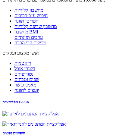
מחשבון קלוריות
חיפוש ע"פ רכיבים
תפריטי תזונה
מחשבון שריפת קלוריות
מחשבון BMI
ערכים תזונתיים
מכילים הכי הרבה
אנשי מקצוע ועסקים
דיאטניות
בלוגרי אוכל
נטורופתים
שפים וטבחים
מאמני כושר
יועצים לתזונה
אפליקציית Foods
חיפושים נפוצים