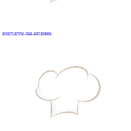
מאפינס דבש, בננה, שקדים ורימונים