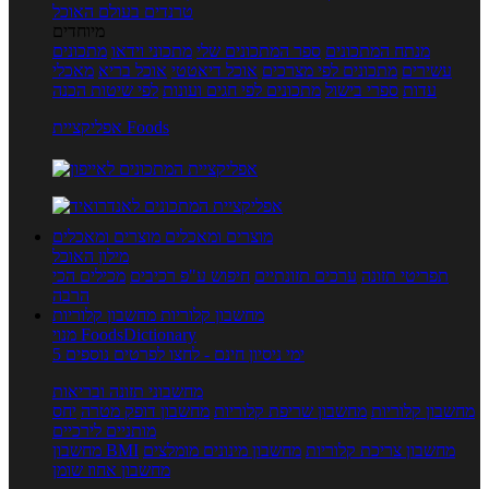
טרנדים בעולם האוכל
מיוחדים
מנתח המתכונים
ספר המתכונים שלי
מתכוני וידאו
מתכונים
עשירים
מתכונים לפי מצרכים
אוכל דיאטטי
אוכל בריא
מאכלי
עדות
ספרי בישול
מתכונים לפי חגים ועונות
לפי שיטות הכנה
אפליקציית Foods
מוצרים ומאכלים
מוצרים ומאכלים
מילון האוכל
תפריטי תזונה
ערכים תזונתיים
חיפוש ע"פ רכיבים
מכילים הכי
הרבה
מחשבון קלוריות
מחשבון קלוריות
מנוי FoodsDictionary
5 ימי ניסיון חינם - לחצו לפרטים נוספים
מחשבוני תזונה ובריאות
מחשבון קלוריות
מחשבון שריפת קלוריות
מחשבון דופק מטרה
יחס
מותניים לירכיים
מחשבון צריכת קלוריות
מחשבון מינונים מומלצים
מחשבון BMI
מחשבון אחוז שומן