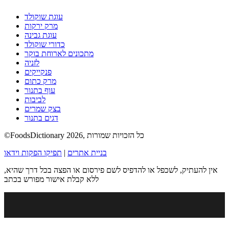
עוגת שוקולד
מרק ירקות
עוגת גבינה
כדורי שוקולד
מתכונים לארוחת בוקר
לזניה
פנקייקים
מרק כתום
עוף בתנור
לביבות
בצק שמרים
דגים בתנור
©FoodsDictionary 2026, כל הזכויות שמורות
בניית אתרים
|
תפיקו הפקות וידאו
אין להעתיק, לשכפל או להדפיס לשם פירסום או הפצה בכל דרך שהיא,
ללא קבלת אישור מפורש בכתב