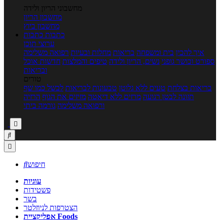
מחשבוני הריון ולידה
מחשבון הריון
מחשבון ביוץ
כתבות
כתבות
ערוצי תוכן
איך להכין
בית ומשפחה
בריאות
מחלות ובעיות
רפואה משלימה
ספורט וכושר גופני
נשים, הריון ולידה
טיפים והמלצות
חדשות אוכל
ובריאות
טורים
בריאות בצלחת
טעים ללא גלוטן
טבעונות לבריאות
לבשל כמו שף
תזונה לבטן רגועה
מרזים ללא דיאטה
מזיזים את הגוף
הרזיה
ורפואה משלימה
גורמה ביתי



חיפוש

עוגיות
פשטידות
בשר
הצטרפות לניוזלטר
אפליקציית Foods