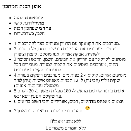
אופן הכנת המתכון
קינוחים
סוג המנה
מתחיל
דרגת קושי
עד חצי שעה
זמן הכנה
חלבי, כשר
כשרות
מערבבים את הקוואקר עם הרוויון ומניחים בצד להתרככות.
1
בינתיים מערבבים את החומרים היבשים: קמח, מלח, סודה
2
לשתייה, אבקת אפייה, אגוז מוסקט, קינמון וציפורן.
מוסיפים לקווקאר עם הרוויון את הביצים, השמן, הדבש והסוכר
3
החום, מערבבים ומוסיפים את התפוח המגורד. מעבירים הכל
לתערובת הקמח ומערבבים.
מוסיפים אגוזים, קוקוס ו- 2 כפות מים, מערבבים ויוצקים בעזרת
4
שקית זילוף (הכי נוח) ל- 12 תבניות מאפינס אישיות (ניתן לפזר
מלמעלה עוד קצת אגוזים).
אופים בתנור שחומם מראש ל- 180 מעלות למשך כ- 20 דקות,
5
עד שקיסם הננעץ יוצא יבש.
יוצאים מאפינס מדהימים, רכים, אווריריים והכי חשוב בריאים!
6
תהנו חברים והרבה בריאות - בתיאבון
7
ללא צבעי מאכל

ללא חומרים משמרים
