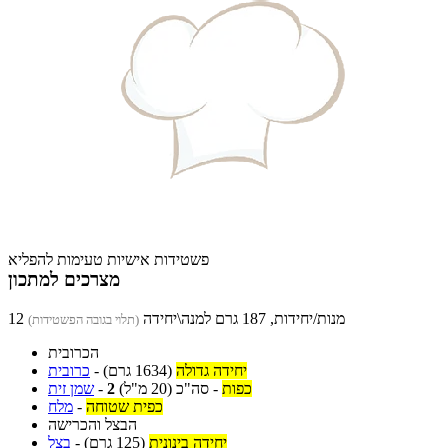
פשטידות אישיות טעימות להפליא
מצרכים למתכון
12 מנות/יחידות, 187 גרם למנה\יחידה
(תלוי בגובה הפשטידות)
הכרובית
יחידה גדולה
(1634 גרם)
-
כרובית
כפות
-
סה"כ
(20 מ"ל)
2
-
שמן זית
כפית שטוחה
-
מלח
הבצל והכרישה
יחידה בינונית
(125 גרם)
-
בצל