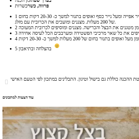
בערך שעה
זמן הכנה
פרווה, כשר
כשרות
מפרידים את הכרובית לפרחים, שוטפים היטב ומערבבים עם שמן הזית והמלח. שמים את פרחי הכרובית בתבנית חסינת אש, עוטפים את התבנית בנייר אפייה ומעל נייר כסף ואופים בתנור למשך כ- 20-30 דקות בחום
1
של 200 מעלות. מצננים ומועכים את הכרובית עם מזלג.
2
3
4
בהצלחה ובתיאבון
5

עוד הצעות למתכונים