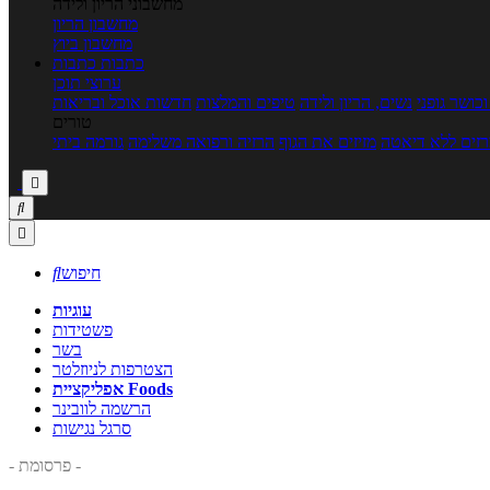
מחשבוני הריון ולידה
מחשבון הריון
מחשבון ביוץ
כתבות
כתבות
ערוצי תוכן
כושר גופני
נשים, הריון ולידה
טיפים והמלצות
חדשות אוכל ובריאות
טורים
זים ללא דיאטה
מזיזים את הגוף
הרזיה ורפואה משלימה
גורמה ביתי



חיפוש

עוגיות
פשטידות
בשר
הצטרפות לניוזלטר
אפליקציית Foods
הרשמה לוובינר
סרגל נגישות
- פרסומת -