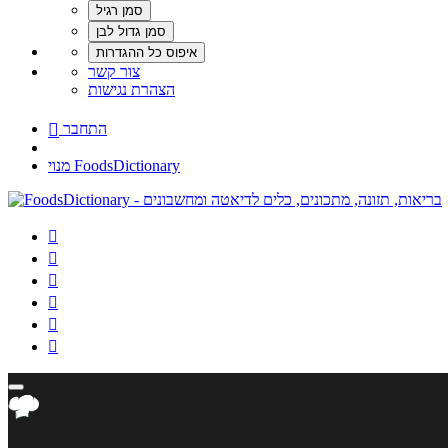
צור קשר
הצהרת נגישות
התחבר

מנוי FoodsDictionary





