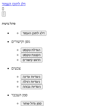
דלג לתוכן העמוד

סרגל נגישות
גופן וקישורים
צבעים
סמן העכבר