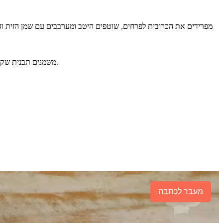
משמנים תבנית שקעים או תבניות אישיות בספריי שמן, ממלאים בבלילה, מרססים מעט ספריי שמן מעל ואופים בתנור בחום של 200 מעלות למשך כ- 20-30 דקות.
מעבר לכתבה