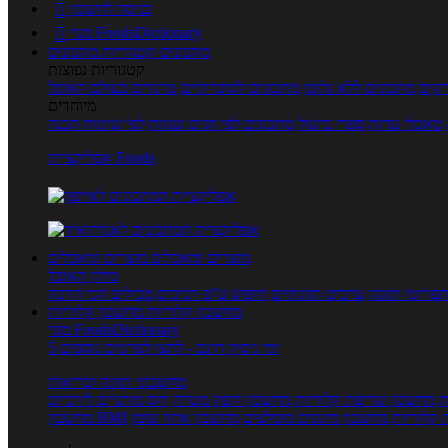
כניסה לחשבון

מנוי FoodsDictionary

מתכונים
קטגוריות מתכונים
קטגוריות נפוצות
קים
מתכונים ללא גלוטן
מתכונים לסוכרתיים
טרנדים בעולם האוכל
מיוחדים
מאכלי עדות
ספרי בישול
מתכונים לפי חגים ועונות
לפי שיטות הכנה
אפליקציית Foods
מוצרים ומאכלים
מוצרים ומאכלים
מילון האוכל
פריטי תזונה
ערכים תזונתיים
חיפוש ע"פ רכיבים
מכילים הכי הרבה
מחשבון קלוריות
מחשבון קלוריות
מנוי FoodsDictionary
5 ימי ניסיון חינם - לחצו לפרטים נוספים
מחשבוני תזונה ובריאות
ת
מחשבון שריפת קלוריות
מחשבון דופק מטרה
יחס מותניים לירכיים
 קלוריות
מחשבון מינונים מומלצים
מחשבון אחוז שומן
מחשבון BMI