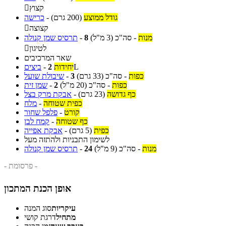
קצוץ

גודל ממוצע
(200 גרם)
-
כרישה
קצוצה

מנות
-
סה"כ
(3 מ"ל)
8
-
תרסיס שמן קנולה
לטיגון

שאר המרכיבים
L
יחידות
2
-
ביצים
כפות
-
סה"כ
(33 גרם)
3
-
שיבולת שועל
כפות
-
סה"כ
(20 מ"ל)
2
-
שמן זית
כף גדושה
(23 גרם)
-
אבקת מרק בצל
כפית שטוחה
-
מלח
קורט
-
פלפל שחור
כף שטוחה
-
קמח לבן
כפית
(5 גרם)
-
אבקת אפייה
לשימון התבניות ולהתזה מעל
מנות
-
סה"כ
(9 מ"ל)
24
-
תרסיס שמן קנולה
- פרסומת -
אופן הכנת המתכון
עיקריות
סוג המנה
מתחיל
דרגת קושי