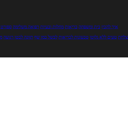
איך להכין
בית ומשפחה
בריאות
מחלות ובעיות
רפואה משלימה
ספורט ו
צלחת
טעים ללא גלוטן
טבעונות לבריאות
לבשל כמו שף
תזונה לבטן רגועה
מר