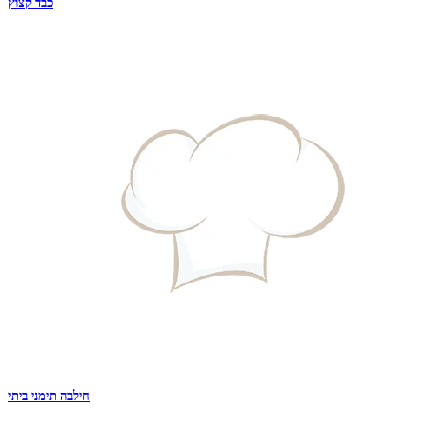
כבד קצוץ
חילבה תימני ביתי