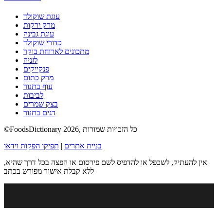
עוגת שוקולד
מרק ירקות
עוגת גבינה
כדורי שוקולד
מתכונים לארוחת בוקר
לזניה
פנקייקים
מרק כתום
עוף בתנור
לביבות
בצק שמרים
דגים בתנור
©FoodsDictionary 2026, כל הזכויות שמורות
בניית אתרים
|
תפיקו הפקות וידאו
אין להעתיק, לשכפל או להדפיס לשם פירסום או הפצה בכל דרך שהיא,
ללא קבלת אישור מפורש בכתב