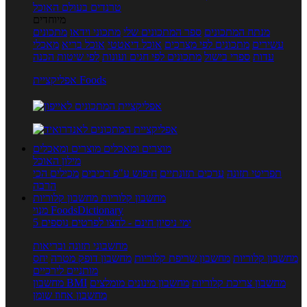
טרנדים בעולם האוכל
מיוחדים
מנתח המתכונים
ספר המתכונים שלי
מתכוני וידאו
מתכונים
עשירים
מתכונים לפי מצרכים
אוכל דיאטטי
אוכל בריא
מאכלי
עדות
ספרי בישול
מתכונים לפי חגים ועונות
לפי שיטות הכנה
אפליקציית Foods
מוצרים ומאכלים
מוצרים ומאכלים
מילון האוכל
תפריטי תזונה
ערכים תזונתיים
חיפוש ע"פ רכיבים
מכילים הכי
הרבה
מחשבון קלוריות
מחשבון קלוריות
מנוי FoodsDictionary
5 ימי ניסיון חינם - לחצו לפרטים נוספים
מחשבוני תזונה ובריאות
מחשבון קלוריות
מחשבון שריפת קלוריות
מחשבון דופק מטרה
יחס
מותניים לירכיים
מחשבון צריכת קלוריות
מחשבון מינונים מומלצים
מחשבון BMI
מחשבון אחוז שומן