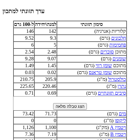
ערך תזונתי למתכון
סימון תזונתי
למנה\יחידה
ל-100 גרם
קלוריות (אנרגיה)
142
146
חלבונים
(גרם)
9.3
9.52
פחמימות
(גרם)
5
6
מתוכן
סוכרים
(גרם)
2.48
2.54
שומנים
(גרם)
9.07
9.28
מתוכם
שומן רווי
(גרם)
1.45
1.49
מתוכם
שומן טראנס
(גרם)
0.02
0.03
כולסטרול
(מ"ג)
205.9
210.75
נתרן
(מ"ג)
220.46
225.65
סיבים תזונתיים
(גרם)
0.69
0.71
מים
(גרם)
71.73
73.42
ליקופן
(מ"ג)
0
0
ויטמין A
(מק"ג)
1,100
1,126
ויטמין B
(מ"ג)
7.19
7.36