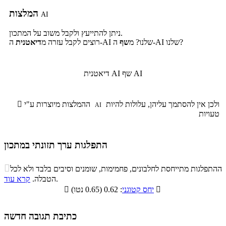
המלצות
AI
ניתן להתייעץ ולקבל משוב על המתכון.
ה-AI שלנו?
ה-AI שלנו? מ
שף
רוצים לקבל עזרה מ
דיאטנית
שף AI
דיאטנית AI
ולכן אין להסתמך עליהן, עלולות להיות
ההמלצות מיוצרות ע"י

AI
טעויות
התפלגות ערך תזונתי במתכון
התפלגות ערך תזונתי במתכון

ההתפלגות מתייחסת לחלבונים, פחמימות, שומנים וסיבים בלבד ולא לכל
סיבים
.
הטבלה.
קרא עוד
פחמימות
חלבונים
שומנים
תזונתיים

: 0.62 (0.65 נטו)
יחס קטוגני

2.8%
37.1%
38%
22.1%
כתיבת תגובה חדשה