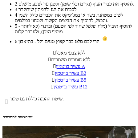
להוסיף את כבדי העוף (נקיים ובלי שומן) ולטגן עד לצבע מושלם.
2
לכבות את הגז ולהמתין שיתקרר.
3
לשים במטחנת בשר או במג`ימקס את הכבדים כולל השמן
4
והבצל, להוסיף את הביצים הקשות ולטחון בפולסים.
להוסיף תיבול (מלח ופלפל שחור לפי הטעם) וברנדי (לא לוותר -
5
מוסיף המון), ולערבב קלות.
הרי לכם סלט כבד קצוץ טעים וקל - בתיאבון
6
ללא צבעי מאכל

ללא חומרים משמרים

עשיר בויטמין A

עשיר בויטמין B2

עשיר בויטמין B5

עשיר בויטמין B12

שיטת ההכנה כוללת גם טיגון.

עוד הצעות למתכונים