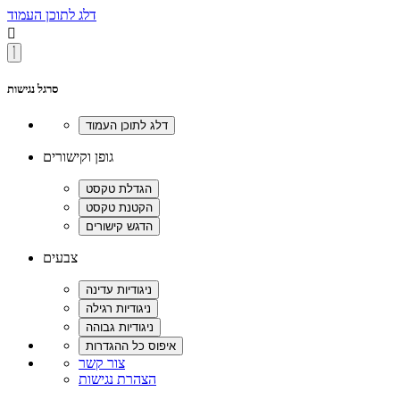
דלג לתוכן העמוד

סרגל נגישות
גופן וקישורים
צבעים
צור קשר
הצהרת נגישות