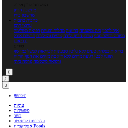
מחשבוני הריון ולידה
מחשבון הריון
מחשבון ביוץ
כתבות
כתבות
ערוצי תוכן
איך להכין
בית ומשפחה
בריאות
מחלות ובעיות
רפואה משלימה
ספורט וכושר גופני
נשים, הריון ולידה
טיפים והמלצות
חדשות אוכל
ובריאות
טורים
בריאות בצלחת
טעים ללא גלוטן
טבעונות לבריאות
לבשל כמו שף
תזונה לבטן רגועה
מרזים ללא דיאטה
מזיזים את הגוף
הרזיה
ורפואה משלימה
גורמה ביתי



חיפוש

עוגיות
פשטידות
בשר
הצטרפות לניוזלטר
אפליקציית Foods