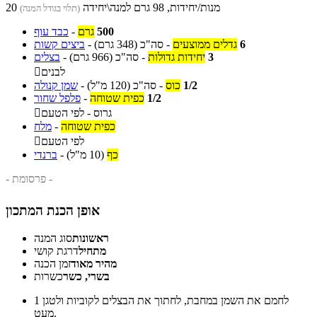
20 מנות/יחידות, 98 גרם למנה\יחידה
(תלוי בגודל המנה)
500
גרם
-
כבד עוף
6
גדלים ממוצעים
-
סה"כ
(348 גרם)
-
ביצים קשות
3
יחידות גדולות
-
סה"כ
(966 גרם)
-
בצלים
לבנים

1/2
כוס
-
סה"כ
(120 מ"ל)
-
שמן קנולה
1/2
כפית שטוחה
-
פלפל שחור
גרוס - לפי הטעם

כפית שטוחה
-
מלח
לפי הטעם

כף
(10 מ"ל)
-
ברנדי
- פרסומת -
אופן הכנת המתכון
ראשונות
סוג המנה
מתחיל
דרגת קושי
מהיר מאוד
זמן הכנה
בשרי, כשר
כשרות
לחמם את השמן במחבת, לחתוך את הבצלים לקוביות ולטגן
1
מעט.