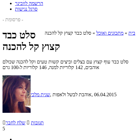
הרשמה לוובינר
סרגל נגישות
- פרסומת -
סלט כבד
בית
»
מתכונים ואוכל
»
סלט כבד קצוץ קל להכנה
קצוץ קל להכנה
סלט כבד עוף קצוץ עם בצלים וביצים קשות טעים וקל להכנה שכולם
אוהבים, 142 קלוריות למנה, 146 קלוריות ל-100 גרם
, 06.04.2015
, אוהבת לבשל ולאפות
שגית מלכי
תגובות

שלח לחבר

5