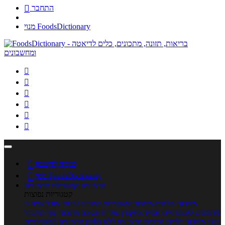
התחבר

מנוי FoodsDictionary






כניסה לחשבון

מנוי FoodsDictionary

מתכונים
קטגוריות מתכונים
קטגוריות נפוצות
מתכוני סלטים
מתכוני פשטידות
מתכוני עוגות
אוכל צמחוני
מתכונים לטבעוניים
אפייה
מוקפץ
עוגיות
פסטה
מתכוני עוף
מתכוני
בשר
מתכוני ילדים
מרקים
מתכונים ללא גלוטן
מתכונים לסוכרתיים