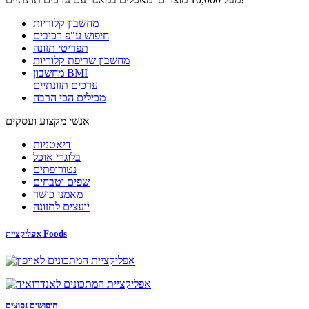
מחשבון קלוריות
חיפוש ע"פ רכיבים
תפריטי תזונה
מחשבון שריפת קלוריות
מחשבון BMI
ערכים תזונתיים
מכילים הכי הרבה
אנשי מקצוע ועסקים
דיאטניות
בלוגרי אוכל
נטורופתים
שפים וטבחים
מאמני כושר
יועצים לתזונה
אפליקציית Foods
חיפושים נפוצים