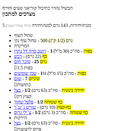
תבשיל נהדר בתיבול קוריאני טעים וחריף
מצרכים למתכון
5 מנות/יחידות, 143 גרם למנה\יחידה
(תלוי בגודל המנה)
טחול העוף
500 גרם (1/2 ק"ג)
-
טחול עוף נקי
המרינדה
כפות
-
סה"כ
(30 מ"ל)
3
-
רוטב סויה דל נתרן
כף
(22 גרם)
-
דבש
גרם
25
-
סוכר חום
1.5 כפות

כפות
-
סה"כ
(15 מ"ל)
1½
-
שמן שומשום
שיניים
7
-
שום
כתושות

יחידה בינונית
-
סה"כ
(63 גרם)
1/2
-
בצל
קצוץ דק

כף שטוחה
1/2
-
פלפל שחור
כף-קצוץ
(10 גרם)
-
שורש ג`ינג`ר
כף שטוחה
-
סה"כ
(3 גרם)
1/2
-
צ`ילי גרוס
הירקות
יחידה בינונית
-
סה"כ
(63 גרם)
1/2
-
בצל
פרוס לרצועות
