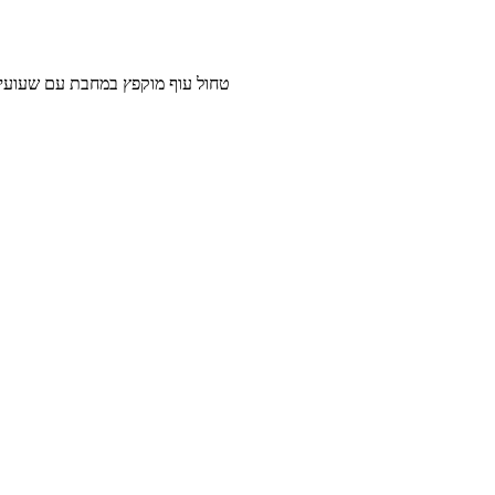
טחול עוף מוקפץ במחבת עם שעועית ירוקה בתיבול קוריאני 