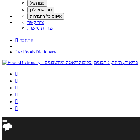
צור קשר
הצהרת נגישות
התחבר

מנוי FoodsDictionary





