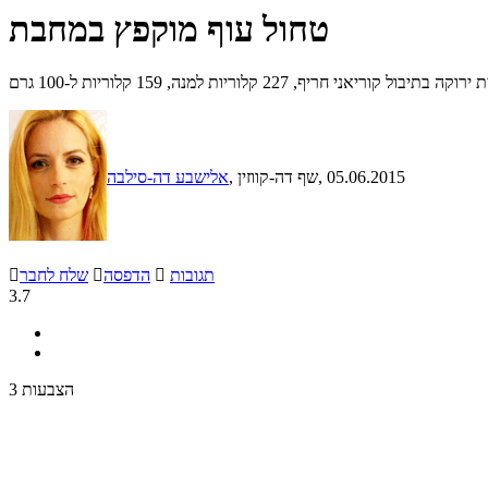
טחול עוף מוקפץ במחבת
חריף, 227 קלוריות למנה, 159 קלוריות ל-100 גרם
, 05.06.2015
, שף דה-קווזין
אלישבע דה-סילבה
תגובות

הדפסה

שלח לחבר

3.7
3 הצבעות