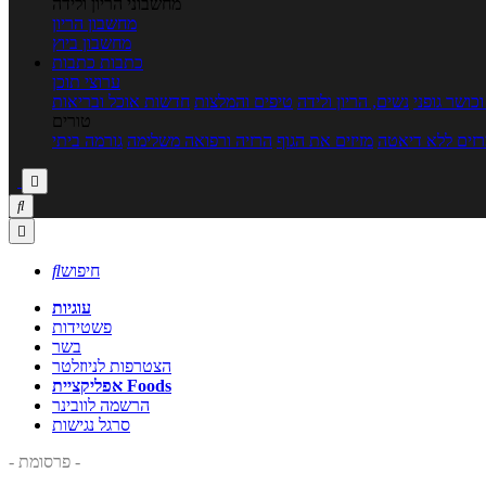
מחשבוני הריון ולידה
מחשבון הריון
מחשבון ביוץ
כתבות
כתבות
ערוצי תוכן
כושר גופני
נשים, הריון ולידה
טיפים והמלצות
חדשות אוכל ובריאות
טורים
זים ללא דיאטה
מזיזים את הגוף
הרזיה ורפואה משלימה
גורמה ביתי



חיפוש

עוגיות
פשטידות
בשר
הצטרפות לניוזלטר
אפליקציית Foods
הרשמה לוובינר
סרגל נגישות
- פרסומת -