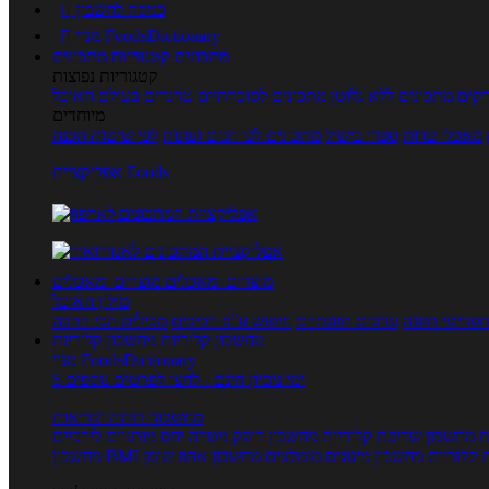
כניסה לחשבון

מנוי FoodsDictionary

מתכונים
קטגוריות מתכונים
קטגוריות נפוצות
קים
מתכונים ללא גלוטן
מתכונים לסוכרתיים
טרנדים בעולם האוכל
מיוחדים
מאכלי עדות
ספרי בישול
מתכונים לפי חגים ועונות
לפי שיטות הכנה
אפליקציית Foods
מוצרים ומאכלים
מוצרים ומאכלים
מילון האוכל
פריטי תזונה
ערכים תזונתיים
חיפוש ע"פ רכיבים
מכילים הכי הרבה
מחשבון קלוריות
מחשבון קלוריות
מנוי FoodsDictionary
5 ימי ניסיון חינם - לחצו לפרטים נוספים
מחשבוני תזונה ובריאות
ת
מחשבון שריפת קלוריות
מחשבון דופק מטרה
יחס מותניים לירכיים
 קלוריות
מחשבון מינונים מומלצים
מחשבון אחוז שומן
מחשבון BMI