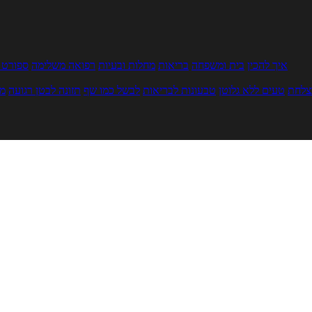
איך להכין
בית ומשפחה
בריאות
מחלות ובעיות
רפואה משלימה
ספורט ו
צלחת
טעים ללא גלוטן
טבעונות לבריאות
לבשל כמו שף
תזונה לבטן רגועה
מר