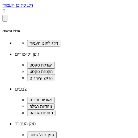
דלג לתוכן העמוד

סרגל נגישות
גופן וקישורים
צבעים
סמן העכבר