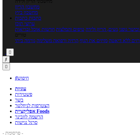
מחשבוני הריון ולידה
מחשבון הריון
מחשבון ביוץ
כתבות
כתבות
ערוצי תוכן
כושר גופני
נשים, הריון ולידה
טיפים והמלצות
חדשות אוכל ובריאות
טורים
זים ללא דיאטה
מזיזים את הגוף
הרזיה ורפואה משלימה
גורמה ביתי



חיפוש

עוגיות
פשטידות
בשר
הצטרפות לניוזלטר
אפליקציית Foods
הרשמה לוובינר
סרגל נגישות
- פרסומת -