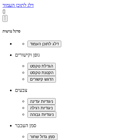
דלג לתוכן העמוד

סרגל נגישות
גופן וקישורים
צבעים
סמן העכבר