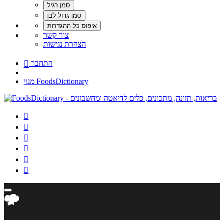
צור קשר
הצהרת נגישות
התחבר

מנוי FoodsDictionary





