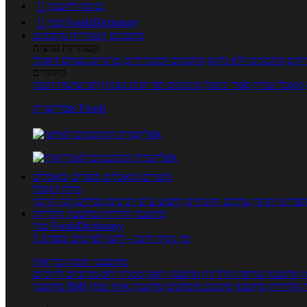
כניסה לחשבון

מנוי FoodsDictionary

מתכונים
קטגוריות מתכונים
קטגוריות נפוצות
קים
מתכונים ללא גלוטן
מתכונים לסוכרתיים
טרנדים בעולם האוכל
מיוחדים
מאכלי עדות
ספרי בישול
מתכונים לפי חגים ועונות
לפי שיטות הכנה
אפליקציית Foods
מוצרים ומאכלים
מוצרים ומאכלים
מילון האוכל
פריטי תזונה
ערכים תזונתיים
חיפוש ע"פ רכיבים
מכילים הכי הרבה
מחשבון קלוריות
מחשבון קלוריות
מנוי FoodsDictionary
5 ימי ניסיון חינם - לחצו לפרטים נוספים
מחשבוני תזונה ובריאות
ת
מחשבון שריפת קלוריות
מחשבון דופק מטרה
יחס מותניים לירכיים
 קלוריות
מחשבון מינונים מומלצים
מחשבון אחוז שומן
מחשבון BMI