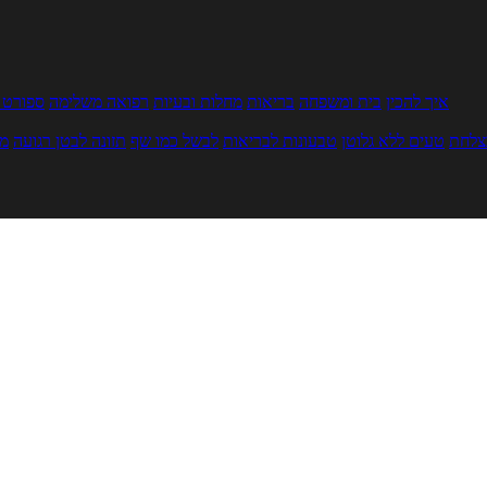
איך להכין
בית ומשפחה
בריאות
מחלות ובעיות
רפואה משלימה
ספורט ו
צלחת
טעים ללא גלוטן
טבעונות לבריאות
לבשל כמו שף
תזונה לבטן רגועה
מר