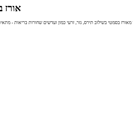
אורז ב
טי בשילוב תירס, גזר, זרעי כמון ועדשים שחורות בריאות - מתאים גם כמנה עיקרית לטבעוניים, 794