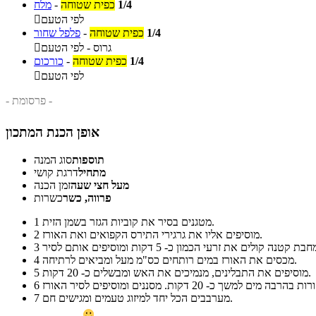
1/4
כפית שטוחה
-
מלח
לפי הטעם

1/4
כפית שטוחה
-
פלפל שחור
גרוס - לפי הטעם

1/4
כפית שטוחה
-
כורכום
לפי הטעם

- פרסומת -
אופן הכנת המתכון
תוספות
סוג המנה
מתחיל
דרגת קושי
מעל חצי שעה
זמן הכנה
פרווה, כשר
כשרות
מטגנים בסיר את קוביות הגזר בשמן הזית.
1
מוסיפים אליו את גרגירי התירס הקפואים ואת האורז.
2
3
מכסים את האורז במים רותחים כס"מ מעל ומביאים לרתיחה.
4
מוסיפים את התבלינים, מנמיכים את האש ומבשלים כ- 20 דקות.
5
6
מערבבים הכל יחד למיזוג טעמים ומגישים חם.
7