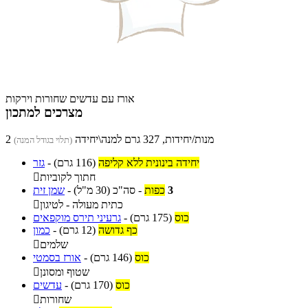
אורז עם עדשים שחורות וירקות
מצרכים למתכון
2 מנות/יחידות, 327 גרם למנה\יחידה
(תלוי בגודל המנה)
יחידה בינונית ללא קליפה
(116 גרם)
-
גזר
חתוך לקוביות

3
כפות
-
סה"כ
(30 מ"ל)
-
שמן זית
כתית מעולה - לטיגון

כוס
(175 גרם)
-
גרעיני תירס מוקפאים
כף גדושה
(12 גרם)
-
כמון
שלמים

כוס
(146 גרם)
-
אורז בסמטי
שטוף ומסונן

כוס
(170 גרם)
-
עדשים
שחורות
