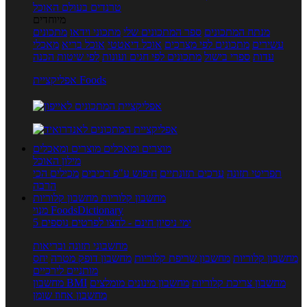
טרנדים בעולם האוכל
מיוחדים
מנתח המתכונים
ספר המתכונים שלי
מתכוני וידאו
מתכונים
עשירים
מתכונים לפי מצרכים
אוכל דיאטטי
אוכל בריא
מאכלי
עדות
ספרי בישול
מתכונים לפי חגים ועונות
לפי שיטות הכנה
אפליקציית Foods
מוצרים ומאכלים
מוצרים ומאכלים
מילון האוכל
תפריטי תזונה
ערכים תזונתיים
חיפוש ע"פ רכיבים
מכילים הכי
הרבה
מחשבון קלוריות
מחשבון קלוריות
מנוי FoodsDictionary
5 ימי ניסיון חינם - לחצו לפרטים נוספים
מחשבוני תזונה ובריאות
מחשבון קלוריות
מחשבון שריפת קלוריות
מחשבון דופק מטרה
יחס
מותניים לירכיים
מחשבון צריכת קלוריות
מחשבון מינונים מומלצים
מחשבון BMI
מחשבון אחוז שומן