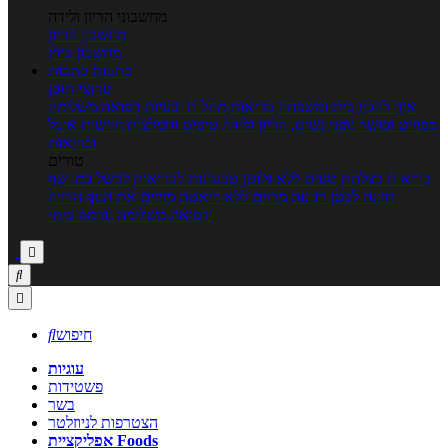
מחשבוני הריון ולידה
מחשבון הריון
מחשבון ביוץ
כתבות
כתבות
ערוצי תוכן
איך להכין
בית ומשפחה
בריאות
מחלות ובעיות
רפואה משלימה
ספורט וכושר גופני
נשים, הריון ולידה
טיפים והמלצות
חדשות אוכל
ובריאות
טורים
בריאות בצלחת
טעים ללא גלוטן
טבעונות לבריאות
לבשל כמו שף
תזונה לבטן רגועה
מרזים ללא דיאטה
מזיזים את הגוף
הרזיה
ורפואה משלימה
גורמה ביתי



חיפוש

עוגיות
פשטידות
בשר
הצטרפות לניוזלטר
אפליקציית Foods