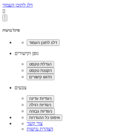
דלג לתוכן העמוד

סרגל נגישות
גופן וקישורים
צבעים
צור קשר
הצהרת נגישות