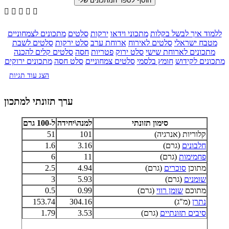





ללמוד איך לבשל בקלות
מתכוני וידאו
ירקות
סלטים
מתכונים לצמחוניים
מטבח ישראלי
סלטים לאירוח
ארוחת ערב
סלט ירקות
סלטים לשבת
מתכונים לארוחת שישי
סלט ירוק
פטריות
חסה
סלטים קלים להכנה
מתכונים לקידוש
חומץ בלסמי
סלטים צמחוניים
סלט חסה
מתכונים ירוקים
הצג עוד תגיות
ערך תזונתי למתכון
סימון תזונתי
למנה\יחידה
ל-100 גרם
קלוריות (אנרגיה)
101
51
חלבונים
(גרם)
3.16
1.6
פחמימות
(גרם)
11
6
מתוכן
סוכרים
(גרם)
4.94
2.5
שומנים
(גרם)
5.93
3
מתוכם
שומן רווי
(גרם)
0.99
0.5
נתרן
(מ"ג)
304.16
153.74
סיבים תזונתיים
(גרם)
3.53
1.79