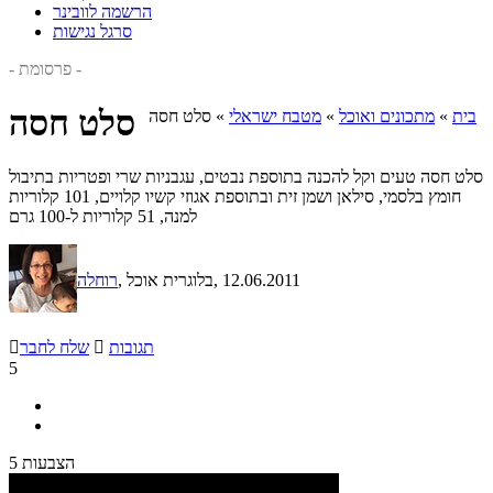
הרשמה לוובינר
סרגל נגישות
- פרסומת -
סלט חסה
בית
»
מתכונים ואוכל
»
מטבח ישראלי
»
סלט חסה
סלט חסה טעים וקל להכנה בתוספת נבטים, עגבניות שרי ופטריות בתיבול
חומץ בלסמי, סילאן ושמן זית ובתוספת אגוזי קשיו קלויים, 101 קלוריות
למנה, 51 קלוריות ל-100 גרם
, 12.06.2011
, בלוגרית אוכל
רוחלה
תגובות

שלח לחבר

5
5 הצבעות