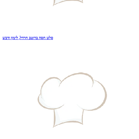
סלט חסה ברוטב חרדל, לימון ודבש