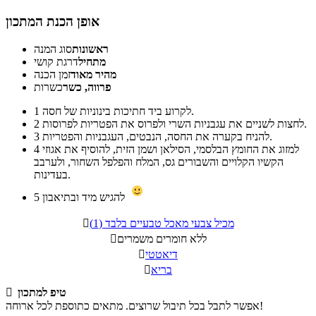
אופן הכנת המתכון
ראשונות
סוג המנה
מתחיל
דרגת קושי
מהיר מאוד
זמן הכנה
פרווה, כשר
כשרות
לקרוע ביד חתיכות בינוניות של חסה.
1
לחצות לשניים את עגבניות השרי ולפרוס את הפטריות לפרוסות.
2
להניח בקערה את החסה, הנבטים, העגבניות והפטריות.
3
למזוג את החומץ הבלסמי, הסילאן ושמן הזית, להוסיף את אגוזי
4
הקשיו הקלויים והשבורים גס, המלח והפלפל השחור, ולערבב
בעדינות.
להגיש מיד ובתיאבון
5
מכיל צבעי מאכל טבעיים בלבד (1)

ללא חומרים משמרים

דיאטטי

בריא

טיפ למתכון

אפשר לתבל בכל תיבול שרוצים. מתאים כתוספת לכל ארוחה!