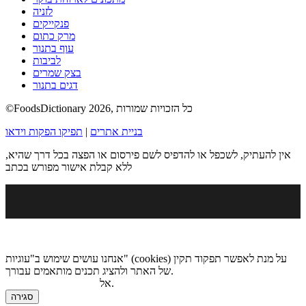
לזניה
פנקייקים
מרק כתום
עוף בתנור
לביבות
בצק שמרים
דגים בתנור
©FoodsDictionary 2026, כל הזכויות שמורות
בניית אתרים
|
תפיקו הפקות וידאו
אין להעתיק, לשכפל או להדפיס לשם פירסום או הפצה בכל דרך שהיא,
ללא קבלת אישור מפורש בכתב
אנחנו עושים שימוש ב"עוגיות" (cookies) על מנת לאפשר תפקוד תקין
של האתר ולהציג תכנים מותאמים עבורך.
.
אל
מדיניות הגנת הפרטיות
סגירה