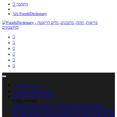
התחבר

מנוי FoodsDictionary






כניסה לחשבון

מנוי FoodsDictionary

מתכונים
קטגוריות מתכונים
קטגוריות נפוצות
מתכוני סלטים
מתכוני פשטידות
מתכוני עוגות
אוכל צמחוני
מתכונים לטבעוניים
אפייה
מוקפץ
עוגיות
פסטה
מתכוני עוף
מתכוני
בשר
מתכוני ילדים
מרקים
מתכונים ללא גלוטן
מתכונים לסוכרתיים