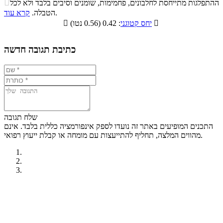

ההתפלגות מתייחסת לחלבונים, פחמימות, שומנים וסיבים בלבד ולא לכל
סיבים
.
הטבלה.
קרא עוד
פחמימות
חלבונים
שומנים
תזונתיים

: 0.42 (0.56 נטו)
יחס קטוגני

15%
25.2%
13.4%
46.4%
כתיבת תגובה חדשה
שלח תגובה
התכנים המופיעים באתר זה נועדו לספק אינפורמציה כללית בלבד. אינם
מהווים המלצה, תחליף להתייעצות עם מומחה או קבלת ייעוץ רפואי.