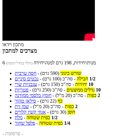
מתכון וידאו
מצרכים למתכון
6 מנות/יחידות, 198 גרם למנה\יחידה
(תלוי בגודל המנה)
שורש בינוני
(590 גרם)
-
חסה ערבית
1/2
חבילה
-
סה"כ
(100 גרם)
-
נבטים סיניים
10
יחידות
-
סה"כ
(150 גרם)
-
עגבניות שרי
10
גדלים ממוצעים
-
סה"כ
(250 גרם)
-
פטריות
2
כפות
-
סה"כ
(20 מ"ל)
-
חומץ בלסמי ממודנה
כף
(22 גרם)
-
סילאן טהור
2
כפות
-
סה"כ
(20 מ"ל)
-
שמן זית
חופן
(30 גרם)
-
אגוזי קשיו קלויים
1/2
כפית שטוחה
-
מלח
1/4
כפית שטוחה
-
פלפל שחור
- פרסומת -