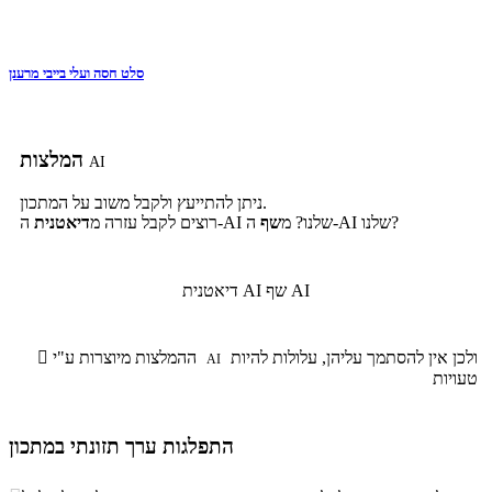
סלט חסה ועלי בייבי מרענן
המלצות
AI
ניתן להתייעץ ולקבל משוב על המתכון.
ה-AI שלנו?
ה-AI שלנו? מ
שף
רוצים לקבל עזרה מ
דיאטנית
שף AI
דיאטנית AI
ולכן אין להסתמך עליהן, עלולות להיות
ההמלצות מיוצרות ע"י

AI
טעויות
התפלגות ערך תזונתי במתכון
התפלגות ערך תזונתי במתכון