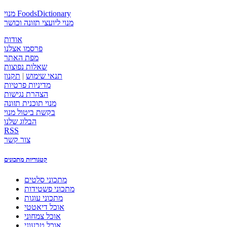
מנוי FoodsDictionary
מנוי ליועצי תזונה וכושר
אודות
פרסמו אצלנו
מפת האתר
שאלות נפוצות
תנאי שימוש
|
תקנון
מדיניות פרטיות
הצהרת נגישות
מנוי תוכנית תזונה
בקשת ביטול מנוי
הבלוג שלנו
RSS
צור קשר
קטגוריות מתכונים
מתכוני סלטים
מתכוני פשטידות
מתכוני עוגות
אוכל דיאטטי
אוכל צמחוני
אוכל טבעוני