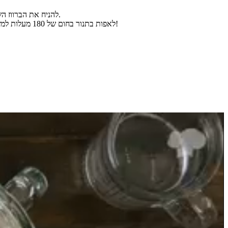
להניח את הברווז השלם בתבנית שאפשר לאפות בתנור, להוסיף את המרינדה על הברווז, למרוח אותו מכל הכיוונים, לעטוף בנייר כסף ולהשרות למשך לילה במקרר.
לאפות בתנור בחום של 180 מעלות למשך כשעתיים (10 דקות אחרונות לאפות בגריל ללא נייר הכסף להשחמה מלמעלה) להגיש חם ברווז שלם בתנור במרינדת תפוזים טעימה במיוחד!