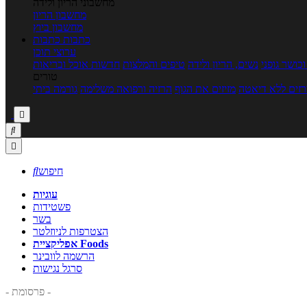
מחשבוני הריון ולידה
מחשבון הריון
מחשבון ביוץ
כתבות
כתבות
ערוצי תוכן
כושר גופני
נשים, הריון ולידה
טיפים והמלצות
חדשות אוכל ובריאות
טורים
זים ללא דיאטה
מזיזים את הגוף
הרזיה ורפואה משלימה
גורמה ביתי



חיפוש

עוגיות
פשטידות
בשר
הצטרפות לניוזלטר
אפליקציית Foods
הרשמה לוובינר
סרגל נגישות
- פרסומת -