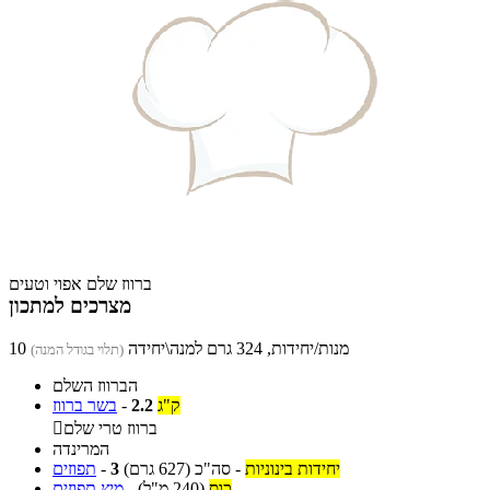
ברווז שלם אפוי וטעים
מצרכים למתכון
10 מנות/יחידות, 324 גרם למנה\יחידה
(תלוי בגודל המנה)
הברווז השלם
ק"ג
2.2
-
בשר ברווז
ברווז טרי שלם

המרינדה
יחידות בינוניות
-
סה"כ
(627 גרם)
3
-
תפוזים
כוס
(240 מ"ל)
-
מיץ תפוזים