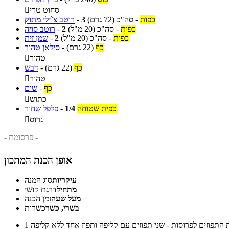
סחוט טרי

כפות
-
סה"כ
(72 גרם)
3
-
רוטב צ`ילי מתוק
כפות
-
סה"כ
(20 מ"ל)
2
-
רוטב סויה
כפות
-
סה"כ
(20 מ"ל)
2
-
שמן זית
כף
(22 גרם)
-
סילאן טהור
טהור

כף
(22 גרם)
-
דבש
טהור

כף
-
שום
כתוש

כפית שטוחה
1/4
-
פלפל שחור
גרוס

- פרסומת -
אופן הכנת המתכון
עיקריות
סוג המנה
מתחיל
דרגת קושי
מעל שעה
זמן הכנה
בשרי, כשר
כשרות
1