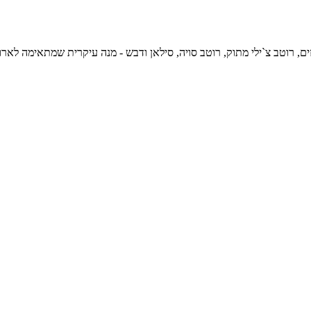
צ`ילי מתוק, רוטב סויה, סילאן ודבש - מנה עיקרית שמתאימה לארוחות שישי ולאירועים מיוחדים, 529