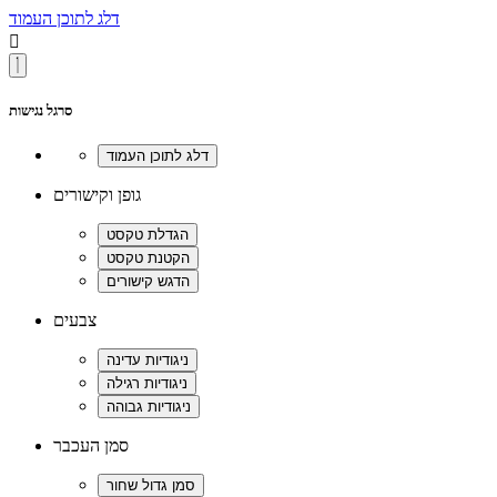
דלג לתוכן העמוד

סרגל נגישות
גופן וקישורים
צבעים
סמן העכבר