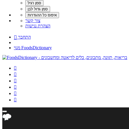
צור קשר
הצהרת נגישות
התחבר

מנוי FoodsDictionary





