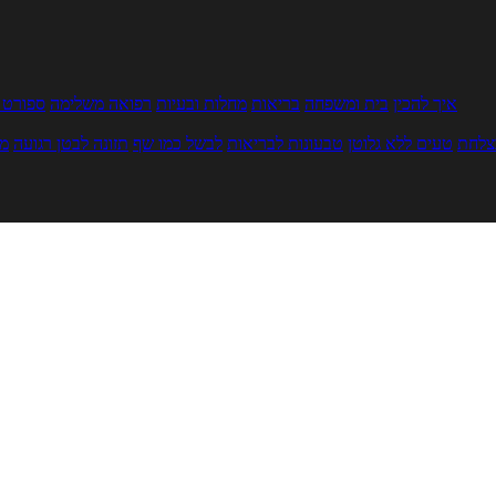
איך להכין
בית ומשפחה
בריאות
מחלות ובעיות
רפואה משלימה
ספורט ו
צלחת
טעים ללא גלוטן
טבעונות לבריאות
לבשל כמו שף
תזונה לבטן רגועה
מר