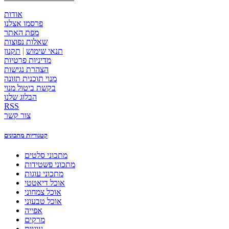
אודות
פרסמו אצלנו
מפת האתר
שאלות נפוצות
תנאי שימוש
|
תקנון
מדיניות פרטיות
הצהרת נגישות
מנוי תוכנית תזונה
בקשת ביטול מנוי
הבלוג שלנו
RSS
צור קשר
קטגוריות מתכונים
מתכוני סלטים
מתכוני פשטידות
מתכוני עוגות
אוכל דיאטטי
אוכל צמחוני
אוכל טבעוני
אפייה
מרקים
עוגיות