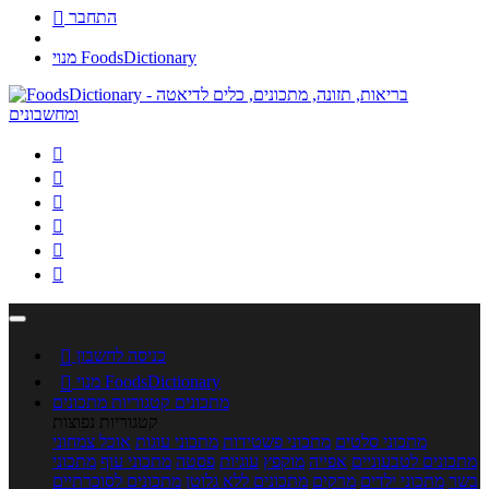
התחבר

מנוי FoodsDictionary






כניסה לחשבון

מנוי FoodsDictionary

מתכונים
קטגוריות מתכונים
קטגוריות נפוצות
מתכוני סלטים
מתכוני פשטידות
מתכוני עוגות
אוכל צמחוני
מתכונים לטבעוניים
אפייה
מוקפץ
עוגיות
פסטה
מתכוני עוף
מתכוני
בשר
מתכוני ילדים
מרקים
מתכונים ללא גלוטן
מתכונים לסוכרתיים