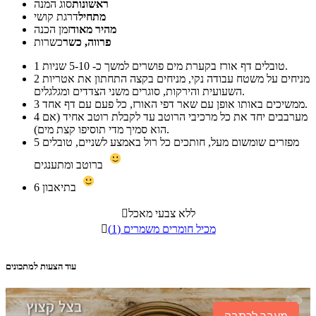
ראשונות
סוג המנה
מתחיל
דרגת קושי
מהיר מאוד
זמן הכנה
פרווה, כשר
כשרות
טובלים דף אורז בקערת מים פושרים למשך כ- 5-10 שניות.
1
מניחים על משטח עבודה נקי, מניחים בקצה התחתון את אטריות
2
השעועית והירקות, סוגרים משני הצדדים ומגלגלים.
ממשיכים באותו אופן עם שאר דפי האורז, כל פעם עם דף אחד.
3
מערבבים יחד את כל מרכיבי הרוטב עד לקבלת רוטב אחיד (אם
4
הוא סמיך מדי תוסיפו קצת מים).
מפזרים שומשום מעל, חותכים כל רול באמצע לשניים, טובלים
5
ברוטב ומתענגים
בתיאבון
6
ללא צבעי מאכל

מכיל חומרים משמרים (1)

עוד הצעות למתכונים