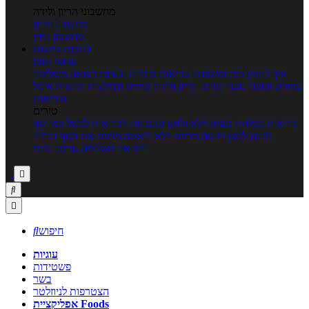
מחשבוני הריון ולידה
מחשבון הריון
מחשבון ביוץ
כתבות
כתבות
ערוצי תוכן
איך להכין
בית ומשפחה
בריאות
מחלות ובעיות
רפואה משלימה
ספורט וכושר גופני
נשים, הריון ולידה
טיפים והמלצות
חדשות אוכל
ובריאות
טורים
בריאות בצלחת
טעים ללא גלוטן
טבעונות לבריאות
לבשל כמו שף
תזונה לבטן רגועה
מרזים ללא דיאטה
מזיזים את הגוף
הרזיה
ורפואה משלימה
גורמה ביתי



חיפוש

עוגיות
פשטידות
בשר
הצטרפות לניוזלטר
אפליקציית Foods