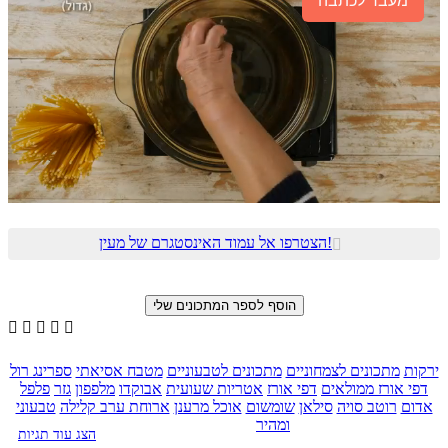
מעבר לכתבה
הצטרפו אל עמוד האינסטגרם של מעין!






ירקות
מתכונים לצמחוניים
מתכונים לטבעוניים
מטבח אסיאתי
ספרינג רול
דפי אורז ממולאים
דפי אורז
אטריות שעועית
אבוקדו
מלפפון
גזר
פלפל
אדום
רוטב סויה
סילאן
שומשום
אוכל מרענן
ארוחת ערב קלילה
טבעוני
ומהיר
הצג עוד תגיות