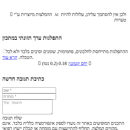
ולכן אין להסתמך עליהן, עלולות להיות
ההמלצות מיוצרות ע"י

AI
טעויות
התפלגות ערך תזונתי במתכון
התפלגות ערך תזונתי במתכון

ההתפלגות מתייחסת לחלבונים, פחמימות, שומנים וסיבים בלבד ולא לכל
סיבים
.
הטבלה.
קרא עוד
פחמימות
חלבונים
שומנים
תזונתיים

: 0.18 (0.2 נטו)
יחס קטוגני

9.2%
13.8%
5.6%
71.4%
כתיבת תגובה חדשה
שלח תגובה
התכנים המופיעים באתר זה נועדו לספק אינפורמציה כללית בלבד. אינם
מהווים המלצה, תחליף להתייעצות עם מומחה או קבלת ייעוץ רפואי.