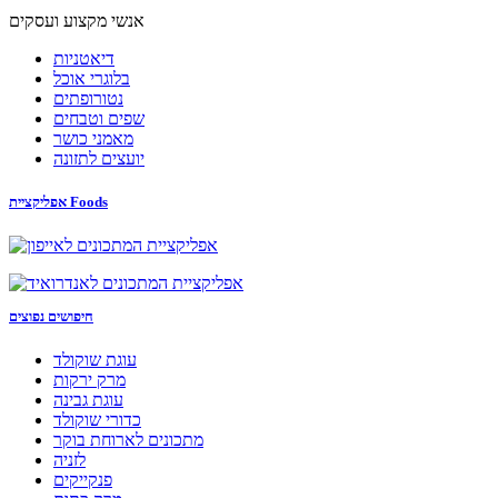
אנשי מקצוע ועסקים
דיאטניות
בלוגרי אוכל
נטורופתים
שפים וטבחים
מאמני כושר
יועצים לתזונה
אפליקציית Foods
חיפושים נפוצים
עוגת שוקולד
מרק ירקות
עוגת גבינה
כדורי שוקולד
מתכונים לארוחת בוקר
לזניה
פנקייקים