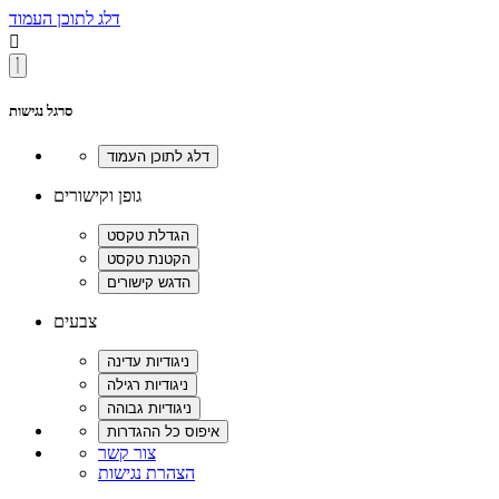
דלג לתוכן העמוד

סרגל נגישות
גופן וקישורים
צבעים
צור קשר
הצהרת נגישות