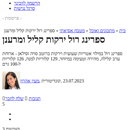
הרשמה לוובינר
סרגל נגישות
- פרסומת -
בית
»
מתכונים ואוכל
»
מטבח אסיאתי
»
ספרינג רול ירקות קליל ומרענן
ספרינג רול ירקות קליל ומרענן
ספרינג רול במילוי אטריות שעועית וירקות ברוטב סויה וסילאן - ארוחת
ערב קלילה, מהירה וטעימה במיוחד, 129 קלוריות למנה, 126 קלוריות
ל-100 גרם
, 23.07.2023
, קונדיטורית
מעין אהרון
תגובות

שלח לחבר

5
3 הצבעות