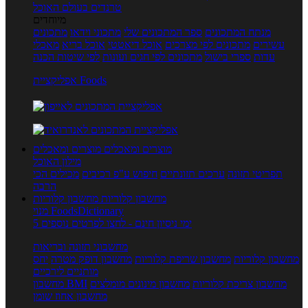
טרנדים בעולם האוכל
מיוחדים
מנתח המתכונים
ספר המתכונים שלי
מתכוני וידאו
מתכונים
עשירים
מתכונים לפי מצרכים
אוכל דיאטטי
אוכל בריא
מאכלי
עדות
ספרי בישול
מתכונים לפי חגים ועונות
לפי שיטות הכנה
אפליקציית Foods
מוצרים ומאכלים
מוצרים ומאכלים
מילון האוכל
תפריטי תזונה
ערכים תזונתיים
חיפוש ע"פ רכיבים
מכילים הכי
הרבה
מחשבון קלוריות
מחשבון קלוריות
מנוי FoodsDictionary
5 ימי ניסיון חינם - לחצו לפרטים נוספים
מחשבוני תזונה ובריאות
מחשבון קלוריות
מחשבון שריפת קלוריות
מחשבון דופק מטרה
יחס
מותניים לירכיים
מחשבון צריכת קלוריות
מחשבון מינונים מומלצים
מחשבון BMI
מחשבון אחוז שומן