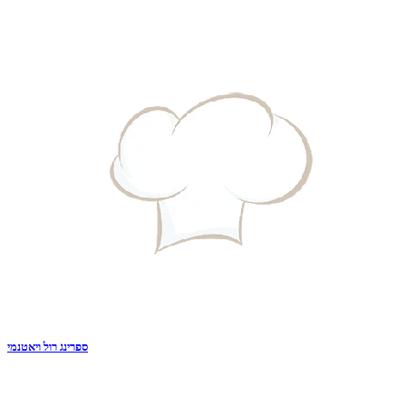
ספרינג רול ויאטנמי