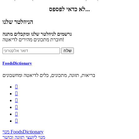
לא כדאי לפספס...
הניוזלטר שלנו
נרשמים לניוזלטר שלנו ומקבלים מתנה
חוברת מתכונים מהירים לדיאטה!
FoodsDictionary
בריאות, תזונה, מתכונים, כלים לדיאטה ומחשבונים






מנוי FoodsDictionary
מנוי ליועצי תזונה וכושר