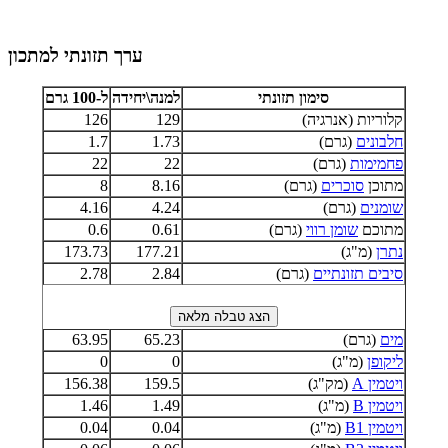
ערך תזונתי למתכון
סימון תזונתי
למנה\יחידה
ל-100 גרם
קלוריות (אנרגיה)
129
126
חלבונים
(גרם)
1.73
1.7
פחמימות
(גרם)
22
22
מתוכן
סוכרים
(גרם)
8.16
8
שומנים
(גרם)
4.24
4.16
מתוכם
שומן רווי
(גרם)
0.61
0.6
נתרן
(מ"ג)
177.21
173.73
סיבים תזונתיים
(גרם)
2.84
2.78
מים
(גרם)
65.23
63.95
ליקופן
(מ"ג)
0
0
ויטמין A
(מק"ג)
159.5
156.38
ויטמין B
(מ"ג)
1.49
1.46
ויטמין B1
(מ"ג)
0.04
0.04