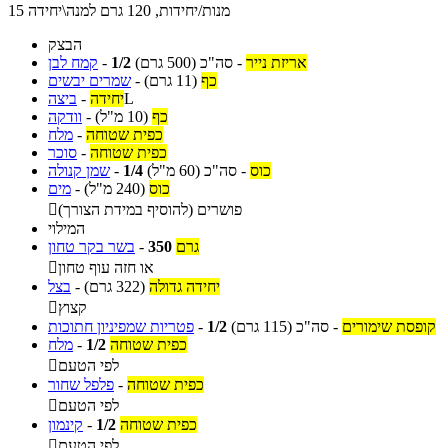
15 מנות/יחידות, 120 גרם למנה\יחידה
הבצק
אריזת נייר
-
סה"כ
(500 גרם)
1/2
-
קמח לבן
כף
(11 גרם)
-
שמרים יבשים
L
יחידה
-
ביצה
כף
(10 מ"ל)
-
וודקה
כפית שטוחה
-
מלח
כפית שטוחה
-
סוכר
כוס
-
סה"כ
(60 מ"ל)
1/4
-
שמן קנולה
כוס
(240 מ"ל)
-
מים
פושרים (להוסיף במידת הצורך)

המילוי
גרם
350
-
בשר בקר טחון
או חזה עוף טחון

יחידה גדולה
(322 גרם)
-
בצל
קצוץ

קופסת שימורים
-
סה"כ
(115 גרם)
1/2
-
פטריות שמפיניון חתוכות
כפית שטוחה
1/2
-
מלח
לפי הטעם

כפית שטוחה
-
פלפל שחור
לפי הטעם

כפית שטוחה
1/2
-
קינמון
לפי הטעם
