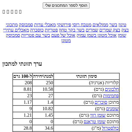





טיגון
בשר
ממולאים
מטבח רוסי
פירושקי
מאכלי עדות
סמבוסק
מתכוני
בצק
בצק שמרים
שמרים
בשר בקר טחון
פטריות
כוסברה
מאכלים עתירי
שומן
אוכל מטוגן בשמן עמוק
אוכל של פעם
בשר עם פטריות
סמבוסק
מטוגן
ערך תזונתי למתכון
סימון תזונתי
למנה\יחידה
ל-100 גרם
קלוריות (אנרגיה)
250
208
חלבונים
(גרם)
10.58
8.81
פחמימות
(גרם)
27
23
מתוכן
סוכרים
(גרם)
1.4
1.17
שומנים
(גרם)
10.82
9
מתוכם
שומן רווי
(גרם)
1.45
1.21
מתוכם
שומן טראנס
(גרם)
0
0
כולסטרול
(מ"ג)
34.6
28.8