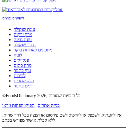
חיפושים נפוצים
עוגת שוקולד
מרק ירקות
עוגת גבינה
כדורי שוקולד
מתכונים לארוחת בוקר
לזניה
פנקייקים
מרק כתום
עוף בתנור
לביבות
בצק שמרים
דגים בתנור
©FoodsDictionary 2026, כל הזכויות שמורות
בניית אתרים
|
תפיקו הפקות וידאו
אין להעתיק, לשכפל או להדפיס לשם פירסום או הפצה בכל דרך שהיא,
ללא קבלת אישור מפורש בכתב