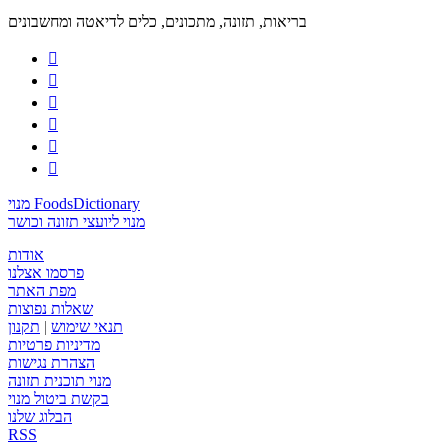
בריאות, תזונה, מתכונים, כלים לדיאטה ומחשבונים






מנוי FoodsDictionary
מנוי ליועצי תזונה וכושר
אודות
פרסמו אצלנו
מפת האתר
שאלות נפוצות
תנאי שימוש
|
תקנון
מדיניות פרטיות
הצהרת נגישות
מנוי תוכנית תזונה
בקשת ביטול מנוי
הבלוג שלנו
RSS