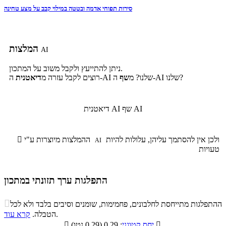
סירות תפוחי אדמה ובטטה במילוי קבב על מצע טחינה
המלצות
AI
ניתן להתייעץ ולקבל משוב על המתכון.
ה-AI שלנו?
ה-AI שלנו? מ
שף
רוצים לקבל עזרה מ
דיאטנית
שף AI
דיאטנית AI
ולכן אין להסתמך עליהן, עלולות להיות
ההמלצות מיוצרות ע"י

AI
טעויות
התפלגות ערך תזונתי במתכון
התפלגות ערך תזונתי במתכון

ההתפלגות מתייחסת לחלבונים, פחמימות, שומנים וסיבים בלבד ולא לכל
סיבים
.
הטבלה.
קרא עוד
פחמימות
חלבונים
שומנים
תזונתיים

: 0.29 (0.29 נטו)
יחס קטוגני
