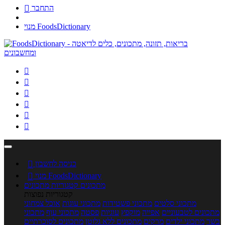
התחבר

מנוי FoodsDictionary






כניסה לחשבון

מנוי FoodsDictionary

מתכונים
קטגוריות מתכונים
קטגוריות נפוצות
מתכוני סלטים
מתכוני פשטידות
מתכוני עוגות
אוכל צמחוני
מתכונים לטבעוניים
אפייה
מוקפץ
עוגיות
פסטה
מתכוני עוף
מתכוני
בשר
מתכוני ילדים
מרקים
מתכונים ללא גלוטן
מתכונים לסוכרתיים