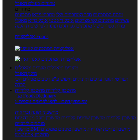
טרנדים בעולם האוכל
מיוחדים
מנתח המתכונים
ספר המתכונים שלי
מתכוני וידאו
מתכונים
עשירים
מתכונים לפי מצרכים
אוכל דיאטטי
אוכל בריא
מאכלי
עדות
ספרי בישול
מתכונים לפי חגים ועונות
לפי שיטות הכנה
אפליקציית Foods
מוצרים ומאכלים
מוצרים ומאכלים
מילון האוכל
תפריטי תזונה
ערכים תזונתיים
חיפוש ע"פ רכיבים
מכילים הכי
הרבה
מחשבון קלוריות
מחשבון קלוריות
מנוי FoodsDictionary
5 ימי ניסיון חינם - לחצו לפרטים נוספים
מחשבוני תזונה ובריאות
מחשבון קלוריות
מחשבון שריפת קלוריות
מחשבון דופק מטרה
יחס
מותניים לירכיים
מחשבון צריכת קלוריות
מחשבון מינונים מומלצים
מחשבון BMI
מחשבון אחוז שומן