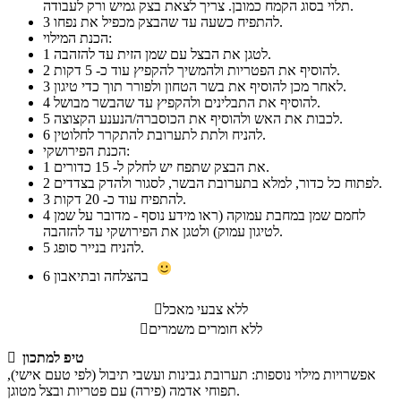
תלוי בסוג הקמח כמובן. צריך לצאת בצק גמיש ורק לעבודה.
להתפיח כשעה עד שהבצק מכפיל את נפחו.
3
הכנת המילוי:
לטגן את הבצל עם שמן הזית עד להזהבה.
1
להוסיף את הפטריות ולהמשיך להקפיץ עוד כ- 5 דקות.
2
לאחר מכן להוסיף את בשר הטחון ולפורר תוך כדי טיגון.
3
להוסיף את התבלינים ולהקפיץ עד שהבשר מבושל.
4
לכבות את האש ולהוסיף את הכוסברה/הנענע הקצוצה.
5
להניח ולתת לתערובת להתקרר לחלוטין.
6
הכנת הפירושקי:
את הבצק שתפח יש לחלק ל- 15 כדורים.
1
לפתוח כל כדור, למלא בתערובת הבשר, לסגור ולהדק בצדדים.
2
להתפיח עוד כ- 20 דקות.
3
לחמם שמן במחבת עמוקה (ראו מידע נוסף - מדובר על שמן
4
לטיגון עמוק) ולטגן את הפירושקי עד להזהבה.
להניח בנייר סופג.
5
בהצלחה ובתיאבון
6
ללא צבעי מאכל

ללא חומרים משמרים

טיפ למתכון

אפשרויות מילוי נוספות: תערובת גבינות ועשבי תיבול (לפי טעם אישי),
תפוחי אדמה (פירה) עם פטריות ובצל מטוגן.