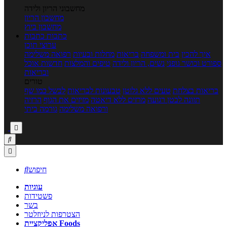
מחשבוני הריון ולידה
מחשבון הריון
מחשבון ביוץ
כתבות
כתבות
ערוצי תוכן
איך להכין
בית ומשפחה
בריאות
מחלות ובעיות
רפואה משלימה
ספורט וכושר גופני
נשים, הריון ולידה
טיפים והמלצות
חדשות אוכל
ובריאות
טורים
בריאות בצלחת
טעים ללא גלוטן
טבעונות לבריאות
לבשל כמו שף
תזונה לבטן רגועה
מרזים ללא דיאטה
מזיזים את הגוף
הרזיה
ורפואה משלימה
גורמה ביתי



חיפוש

עוגיות
פשטידות
בשר
הצטרפות לניוזלטר
אפליקציית Foods