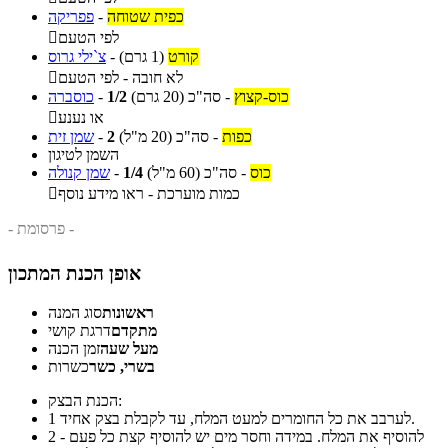
כפית שטוחה
-
פפריקה
לפי הטעם

קורט
(1 גרם)
-
צ`ילי גרוס
לא חובה - לפי הטעם

כוס-קצוץ
-
סה"כ
(20 גרם)
1/2
-
כוסברה
או נענע

כפות
-
סה"כ
(20 מ"ל)
2
-
שמן זית
השמן לטיגון
כוס
-
סה"כ
(60 מ"ל)
1/4
-
שמן קנולה
כמות מוערכת - ראו מידע נוסף

- פרסומת -
אופן הכנת המתכון
ראשונות
סוג המנה
מתקדם
דרגת קושי
מעל שעה
זמן הכנה
בשרי, כשר
כשרות
הכנת הבצק:
לערבב את כל החומרים למעט המלח, עד לקבלת בצק אחיד.
1
להוסיף את המלח. במידה וחסר מים יש להוסיף קצת כל פעם -
2