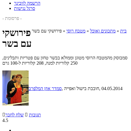
הרשמה לוובינר
סרגל נגישות
- פרסומת -
פירושקי
בית
»
מתכונים ואוכל
»
מטבח רוסי
»
פירושקי עם בשר
עם בשר
סמבוסק מהמטבח הרוסי מטוגן וממולא בבשר טחון עם פטריות ותבלינים,
250 קלוריות למנה, 208 קלוריות ל-100 גרם
, 04.05.2014
, חובבת בישול ואפייה
סמדר אוזן המלפרב
תגובות

שלח לחבר

4.5