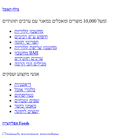
מילון האוכל
מעל 10,000 מוצרים ומאכלים במאגר עם ערכים תזונתיים!
מחשבון קלוריות
חיפוש ע"פ רכיבים
תפריטי תזונה
מחשבון שריפת קלוריות
מחשבון BMI
ערכים תזונתיים
מכילים הכי הרבה
אנשי מקצוע ועסקים
דיאטניות
בלוגרי אוכל
נטורופתים
שפים וטבחים
מאמני כושר
יועצים לתזונה
אפליקציית Foods