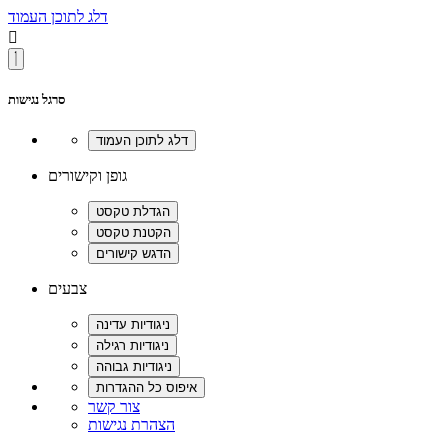
דלג לתוכן העמוד

סרגל נגישות
גופן וקישורים
צבעים
צור קשר
הצהרת נגישות