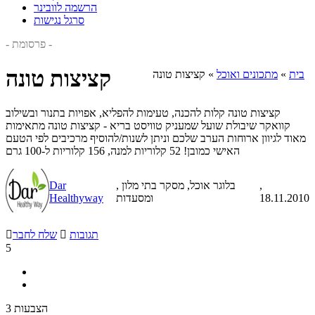
הרשמה לוובינר
סרגל נגישות
- פרסומת -
קציצות טונה
בית
»
מתכונים ואוכל
»
קציצות טונה
קציצות טונה קלות להכנה, טעימות להפליא, אפויות בתנור ובשילוב
קוואקר שיבולת שועל שמעניק טוויסט בריא - קציצות טונה מתאימות
מאוד לגיוון ארוחות הערב שלכם וניתן לשנות/להוסיף מרכיבים לפי הטעם
האישי כמובן! 52 קלוריות למנה, 156 קלוריות ל-100 גרם
,
, בלוגר אוכל, מסקר בתי מלון
Dar
18.11.2010
ומסעדות
Healthyway
תגובות

שלח לחבר

5
3 הצבעות