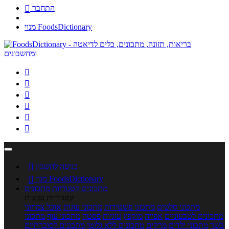
התחבר

מנוי FoodsDictionary






כניסה לחשבון

מנוי FoodsDictionary

מתכונים
קטגוריות מתכונים
קטגוריות נפוצות
מתכוני סלטים
מתכוני פשטידות
מתכוני עוגות
אוכל צמחוני
מתכונים לטבעוניים
אפייה
מוקפץ
עוגיות
פסטה
מתכוני עוף
מתכוני
בשר
מתכוני ילדים
מרקים
מתכונים ללא גלוטן
מתכונים לסוכרתיים