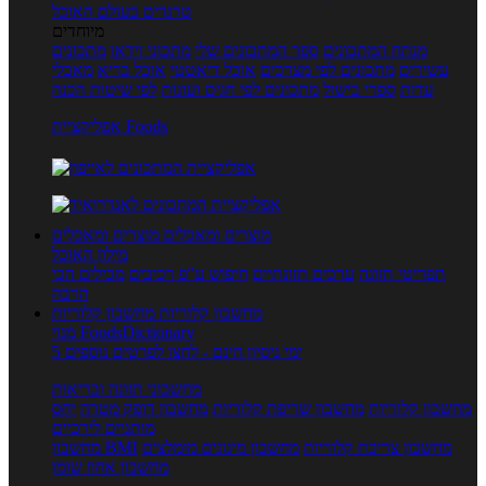
טרנדים בעולם האוכל
מיוחדים
מנתח המתכונים
ספר המתכונים שלי
מתכוני וידאו
מתכונים
עשירים
מתכונים לפי מצרכים
אוכל דיאטטי
אוכל בריא
מאכלי
עדות
ספרי בישול
מתכונים לפי חגים ועונות
לפי שיטות הכנה
אפליקציית Foods
מוצרים ומאכלים
מוצרים ומאכלים
מילון האוכל
תפריטי תזונה
ערכים תזונתיים
חיפוש ע"פ רכיבים
מכילים הכי
הרבה
מחשבון קלוריות
מחשבון קלוריות
מנוי FoodsDictionary
5 ימי ניסיון חינם - לחצו לפרטים נוספים
מחשבוני תזונה ובריאות
מחשבון קלוריות
מחשבון שריפת קלוריות
מחשבון דופק מטרה
יחס
מותניים לירכיים
מחשבון צריכת קלוריות
מחשבון מינונים מומלצים
מחשבון BMI
מחשבון אחוז שומן