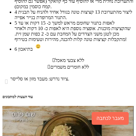
והתערובת נוזלית מדי אז להוסיף עוד כף קוואקר (אפשר גם להוסיף
קמח כוסמין במקום).
ליצור מהתערובת 13 קציצות טונה בגודל אחיד ולהניח על תבנית
4
התנור המרופדת בנייר אפייה.
לאפות בתנור שחומם מראש למשך כ- 15 דקות או עד
5
שהקציצות מוכנות. אופציה נוספת היא לאפות כ- 10 דקות ולאחר
מכן לטגן משני הצדדים על המחבת עם כ- 2 כפות שמן זית.
מתקבלות קציצות טונה קלות להכנה, מהירות וטעימות בטירוף!
בתיאבון
6
ללא צבעי מאכל

ללא חומרים משמרים

ציוד נדרש: מעבד מזון או סלייסר.

עוד הצעות למתכונים
מעבר לכתבה