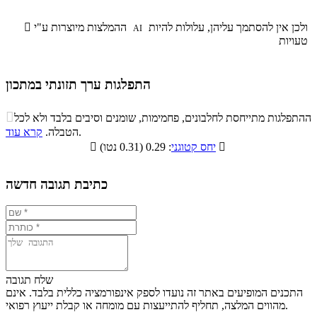
ולכן אין להסתמך עליהן, עלולות להיות
ההמלצות מיוצרות ע"י

AI
טעויות
התפלגות ערך תזונתי במתכון
התפלגות ערך תזונתי במתכון

ההתפלגות מתייחסת לחלבונים, פחמימות, שומנים וסיבים בלבד ולא לכל
סיבים
.
הטבלה.
קרא עוד
פחמימות
חלבונים
שומנים
תזונתיים

: 0.29 (0.31 נטו)
יחס קטוגני

5.9%
20.9%
39.1%
34.1%
כתיבת תגובה חדשה
שלח תגובה
התכנים המופיעים באתר זה נועדו לספק אינפורמציה כללית בלבד. אינם
מהווים המלצה, תחליף להתייעצות עם מומחה או קבלת ייעוץ רפואי.