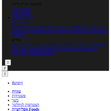
מחשבוני הריון ולידה
מחשבון הריון
מחשבון ביוץ
כתבות
כתבות
ערוצי תוכן
איך להכין
בית ומשפחה
בריאות
מחלות ובעיות
רפואה משלימה
ספורט וכושר גופני
נשים, הריון ולידה
טיפים והמלצות
חדשות אוכל
ובריאות
טורים
בריאות בצלחת
טעים ללא גלוטן
טבעונות לבריאות
לבשל כמו שף
תזונה לבטן רגועה
מרזים ללא דיאטה
מזיזים את הגוף
הרזיה
ורפואה משלימה
גורמה ביתי



חיפוש

עוגיות
פשטידות
בשר
הצטרפות לניוזלטר
אפליקציית Foods