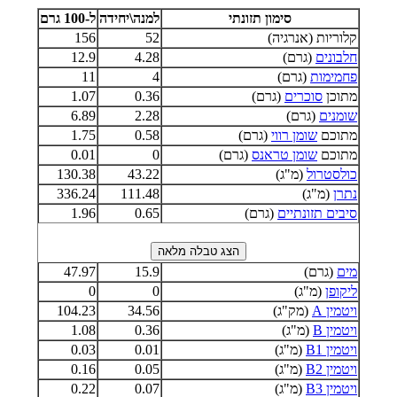
סימון תזונתי
למנה\יחידה
ל-100 גרם
קלוריות (אנרגיה)
52
156
חלבונים
(גרם)
4.28
12.9
פחמימות
(גרם)
4
11
מתוכן
סוכרים
(גרם)
0.36
1.07
שומנים
(גרם)
2.28
6.89
מתוכם
שומן רווי
(גרם)
0.58
1.75
מתוכם
שומן טראנס
(גרם)
0
0.01
כולסטרול
(מ"ג)
43.22
130.38
נתרן
(מ"ג)
111.48
336.24
סיבים תזונתיים
(גרם)
0.65
1.96
מים
(גרם)
15.9
47.97
ליקופן
(מ"ג)
0
0
ויטמין A
(מק"ג)
34.56
104.23
ויטמין B
(מ"ג)
0.36
1.08
ויטמין B1
(מ"ג)
0.01
0.03
ויטמין B2
(מ"ג)
0.05
0.16
ויטמין B3
(מ"ג)
0.07
0.22