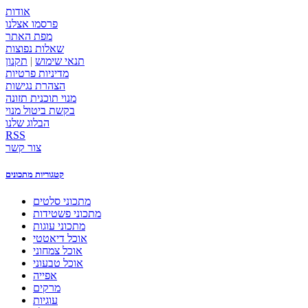
אודות
פרסמו אצלנו
מפת האתר
שאלות נפוצות
תנאי שימוש
|
תקנון
מדיניות פרטיות
הצהרת נגישות
מנוי תוכנית תזונה
בקשת ביטול מנוי
הבלוג שלנו
RSS
צור קשר
קטגוריות מתכונים
מתכוני סלטים
מתכוני פשטידות
מתכוני עוגות
אוכל דיאטטי
אוכל צמחוני
אוכל טבעוני
אפייה
מרקים
עוגיות