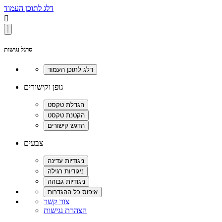
דלג לתוכן העמוד

סרגל נגישות
גופן וקישורים
צבעים
צור קשר
הצהרת נגישות