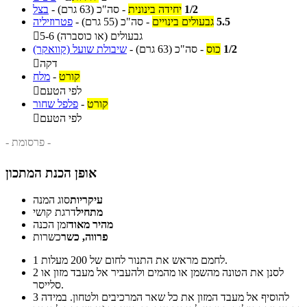
1/2
יחידה בינונית
-
סה"כ
(63 גרם)
-
בצל
5.5
גבעולים בינויים
-
סה"כ
(55 גרם)
-
פטרוזיליה
5-6 גבעולים (או כוסברה)

1/2
כוס
-
סה"כ
(63 גרם)
-
שיבולת שועל (קוואקר)
דקה

קורט
-
מלח
לפי הטעם

קורט
-
פלפל שחור
לפי הטעם

- פרסומת -
אופן הכנת המתכון
עיקריות
סוג המנה
מתחיל
דרגת קושי
מהיר מאוד
זמן הכנה
פרווה, כשר
כשרות
לחמם מראש את התנור לחום של 200 מעלות.
1
לסנן את הטונה מהשמן או מהמים ולהעביר אל מעבד מזון או
2
סלייסר.
להוסיף אל מעבד המזון את כל שאר המרכיבים ולטחון. במידה
3