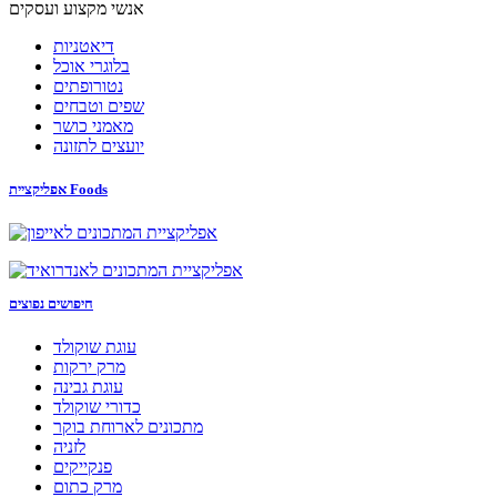
אנשי מקצוע ועסקים
דיאטניות
בלוגרי אוכל
נטורופתים
שפים וטבחים
מאמני כושר
יועצים לתזונה
אפליקציית Foods
חיפושים נפוצים
עוגת שוקולד
מרק ירקות
עוגת גבינה
כדורי שוקולד
מתכונים לארוחת בוקר
לזניה
פנקייקים
מרק כתום