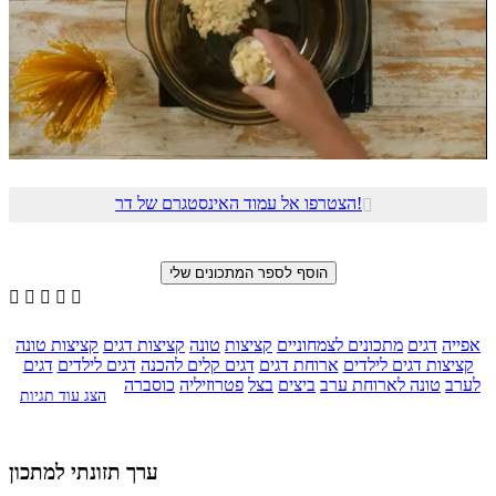
הצטרפו אל עמוד האינסטגרם של דר!






אפייה
דגים
מתכונים לצמחוניים
קציצות
טונה
קציצות דגים
קציצות טונה
קציצות דגים לילדים
ארוחת דגים
דגים קלים להכנה
דגים לילדים
דגים
לערב
טונה לארוחת ערב
ביצים
בצל
פטרוזיליה
כוסברה
הצג עוד תגיות
ערך תזונתי למתכון