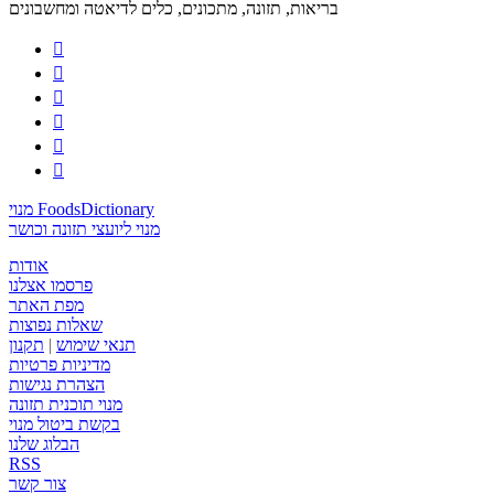
בריאות, תזונה, מתכונים, כלים לדיאטה ומחשבונים






מנוי FoodsDictionary
מנוי ליועצי תזונה וכושר
אודות
פרסמו אצלנו
מפת האתר
שאלות נפוצות
תנאי שימוש
|
תקנון
מדיניות פרטיות
הצהרת נגישות
מנוי תוכנית תזונה
בקשת ביטול מנוי
הבלוג שלנו
RSS
צור קשר