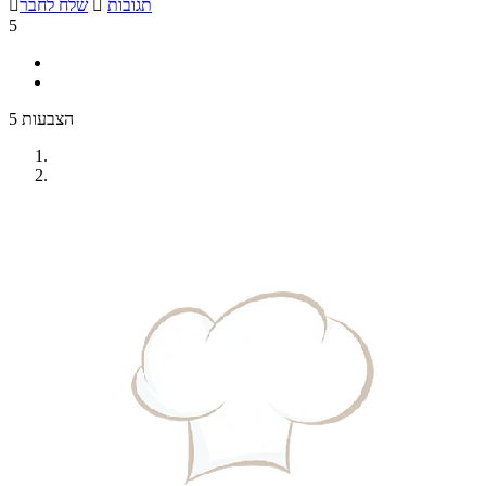
תגובות

שלח לחבר

5
5 הצבעות