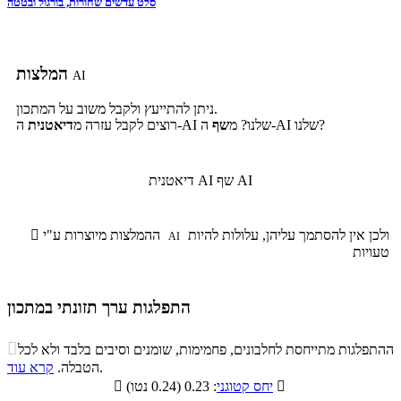
סלט עדשים שחורות, בורגול ובטטה
המלצות
AI
ניתן להתייעץ ולקבל משוב על המתכון.
ה-AI שלנו?
ה-AI שלנו? מ
שף
רוצים לקבל עזרה מ
דיאטנית
שף AI
דיאטנית AI
ולכן אין להסתמך עליהן, עלולות להיות
ההמלצות מיוצרות ע"י

AI
טעויות
התפלגות ערך תזונתי במתכון
התפלגות ערך תזונתי במתכון

ההתפלגות מתייחסת לחלבונים, פחמימות, שומנים וסיבים בלבד ולא לכל
סיבים
.
הטבלה.
קרא עוד
פחמימות
חלבונים
שומנים
תזונתיים

: 0.23 (0.24 נטו)
יחס קטוגני

3.6%
18%
45.6%
32.8%