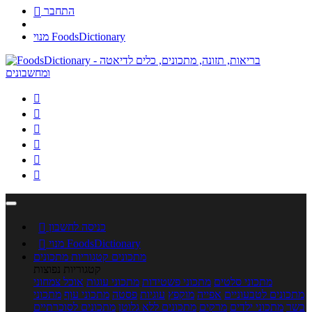
התחבר

מנוי FoodsDictionary






כניסה לחשבון

מנוי FoodsDictionary

מתכונים
קטגוריות מתכונים
קטגוריות נפוצות
מתכוני סלטים
מתכוני פשטידות
מתכוני עוגות
אוכל צמחוני
מתכונים לטבעוניים
אפייה
מוקפץ
עוגיות
פסטה
מתכוני עוף
מתכוני
בשר
מתכוני ילדים
מרקים
מתכונים ללא גלוטן
מתכונים לסוכרתיים