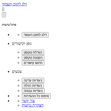
דלג לתוכן העמוד

סרגל נגישות
גופן וקישורים
צבעים
צור קשר
הצהרת נגישות