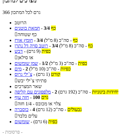
מצרכים למתכון
366 גרם לכל המתכון
הרוטב
כף
3/4
-
חמאת בוטנים
כף שטוחה

כף
-
סה"כ
(8 מ"ל)
3/4
-
חומץ אורז
כף
-
סה"כ
(8 מ"ל)
3/4
-
רוטב סויה דל נתרן
כפית
(9 גרם)
-
דבש
או סילאן

כפית
-
סה"כ
(3 מ"ל)
1/2
-
שמן שומשום
כפיות
-
סה"כ
(10 מ"ל)
2
-
מים
קורט
(1 גרם)
-
צ`ילי גרוס
פתיתי צ`ילי יבש

שאר המצרכים
יחידות בינוניות
-
סה"כ
(192 גרם)
2
-
מלפפונים עם קליפה
גרם
100
-
חזה עוף
צלוי או מכובס - 1/4 חזה

גבעולים
-
סה"כ
(12 גרם)
4
-
כוסברה
עלים בלבד

כפית
(6 גרם)
-
שומשום
- פרסומת -