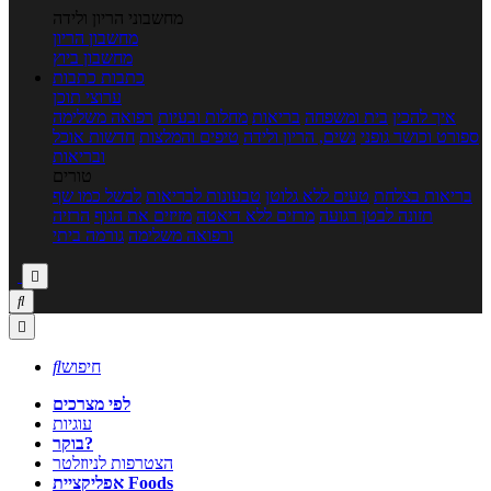
מחשבוני הריון ולידה
מחשבון הריון
מחשבון ביוץ
כתבות
כתבות
ערוצי תוכן
איך להכין
בית ומשפחה
בריאות
מחלות ובעיות
רפואה משלימה
ספורט וכושר גופני
נשים, הריון ולידה
טיפים והמלצות
חדשות אוכל
ובריאות
טורים
בריאות בצלחת
טעים ללא גלוטן
טבעונות לבריאות
לבשל כמו שף
תזונה לבטן רגועה
מרזים ללא דיאטה
מזיזים את הגוף
הרזיה
ורפואה משלימה
גורמה ביתי



חיפוש

לפי מצרכים
עוגיות
בוקר?
הצטרפות לניוזלטר
אפליקציית Foods