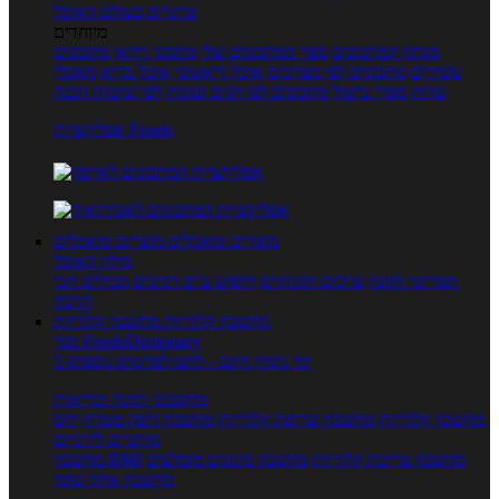
טרנדים בעולם האוכל
מיוחדים
מנתח המתכונים
ספר המתכונים שלי
מתכוני וידאו
מתכונים
עשירים
מתכונים לפי מצרכים
אוכל דיאטטי
אוכל בריא
מאכלי
עדות
ספרי בישול
מתכונים לפי חגים ועונות
לפי שיטות הכנה
אפליקציית Foods
מוצרים ומאכלים
מוצרים ומאכלים
מילון האוכל
תפריטי תזונה
ערכים תזונתיים
חיפוש ע"פ רכיבים
מכילים הכי
הרבה
מחשבון קלוריות
מחשבון קלוריות
מנוי FoodsDictionary
5 ימי ניסיון חינם - לחצו לפרטים נוספים
מחשבוני תזונה ובריאות
מחשבון קלוריות
מחשבון שריפת קלוריות
מחשבון דופק מטרה
יחס
מותניים לירכיים
מחשבון צריכת קלוריות
מחשבון מינונים מומלצים
מחשבון BMI
מחשבון אחוז שומן