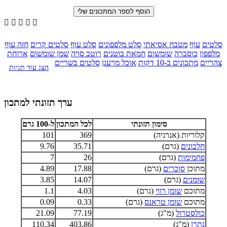





סלטים
עוף
מטבח אסיאתי
סלט מלפפונים
סלט עוף
סלטים קרים
חזה עוף
מלפפון
כוסברה
שומשום
חמאת בוטנים
רוטב סויה
שמן שומשום
ארוחת
צהריים
מתכונים ב-10 דקות
אוכל מרענן
סלטים בשריים
הצג עוד תגיות
ערך תזונתי למתכון
סימון תזונתי
לכל המתכון
ל-100 גרם
קלוריות (אנרגיה)
369
101
חלבונים
(גרם)
35.71
9.76
פחמימות
(גרם)
26
7
מתוכן
סוכרים
(גרם)
17.88
4.89
שומנים
(גרם)
14.07
3.85
מתוכם
שומן רווי
(גרם)
4.03
1.1
מתוכם
שומן טראנס
(גרם)
0.33
0.09
כולסטרול
(מ"ג)
77.19
21.09
נתרן
(מ"ג)
403.86
110.34