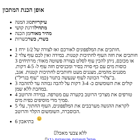
אופן הכנת המתכון
עיקריות
סוג המנה
מתחיל
דרגת קושי
מהיר מאוד
זמן הכנה
בשרי, כשר
כשרות
חותכים את המלפפונים לאורכם ואז לצורה של 1/2 ירח.
1
חותכים את חזה העוף לחתיכות קטנות. במידה ואין לכם עוף צלוי
2
או מכובס, ניתן להכין עוף לסלט בצורה פשוטה מאוד: מרתיחים 3
כוסות מים עם כף סויה בסיר ומכניסים חזה עוף ל- 4-5 דקות.
מסננים מהמים, מצננים מעט וחותכים לחתיכות קטנות. אגב,
ב"צלוי" הכוונה לעוף שנעשה בתנור (כמו "עוף בגריל").
קולים את השומשום כ- 3-4 דקות על להבה גבוהה עד להזהבה
3
במחבת ללא שמן.
טורפים את מצרכי הרוטב בקערה עם מטרפה. במידה והרוטב
4
סמיך מדי מוסיפים כפית מים.
לקראת ההגשה מערבבים את המלפפונים, העוף החתוך, עלי
5
הכוסברה, השומשום הקלוי והרוטב.
בתיאבון
6
ללא צבעי מאכל

מכיל חומרים משמרים (1)
