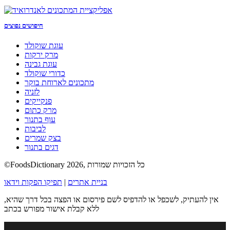
חיפושים נפוצים
עוגת שוקולד
מרק ירקות
עוגת גבינה
כדורי שוקולד
מתכונים לארוחת בוקר
לזניה
פנקייקים
מרק כתום
עוף בתנור
לביבות
בצק שמרים
דגים בתנור
©FoodsDictionary 2026, כל הזכויות שמורות
בניית אתרים
|
תפיקו הפקות וידאו
אין להעתיק, לשכפל או להדפיס לשם פירסום או הפצה בכל דרך שהיא,
ללא קבלת אישור מפורש בכתב