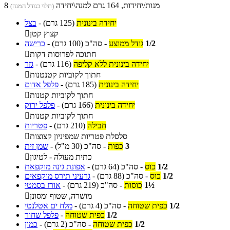
8 מנות/יחידות, 164 גרם למנה\יחידה
(תלוי בגודל המנה)
יחידה בינונית
(125 גרם)
-
בצל
קצוץ קטן

1/2
גודל ממוצע
-
סה"כ
(100 גרם)
-
כרישה
חתוכה לפרוסות דקות

יחידה בינונית ללא קליפה
(116 גרם)
-
גזר
חתוך לקוביות קטנטנות

יחידה בינונית
(185 גרם)
-
פלפל אדום
חתוך לקוביות קטנות

יחידה בינונית
(166 גרם)
-
פלפל ירוק
חתוך לקוביות קטנות

חבילה
(210 גרם)
-
פטריות
סלסלת פטריות שמפיניון קצוצות

3
כפות
-
סה"כ
(30 מ"ל)
-
שמן זית
כתית מעולה - לטיגון

1/2
כוס
-
סה"כ
(64 גרם)
-
אפונת גינה מוקפאת
1/2
כוס
-
סה"כ
(88 גרם)
-
גרעיני תירס מוקפאים
1½
כוסות
-
סה"כ
(219 גרם)
-
אורז בסמטי
מושרה, שטוף ומסונן

1/2
כפית שטוחה
-
סה"כ
(4 גרם)
-
מלח ים אטלנטי
1/2
כפית שטוחה
-
פלפל שחור
1/2
כפית שטוחה
-
סה"כ
(2 גרם)
-
כמון