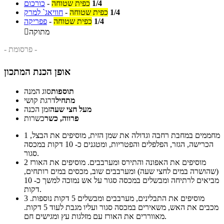
1/4
כפית שטוחה
-
כורכום
1/4
כפית שטוחה
-
חוויאג` למרק
1/4
כפית שטוחה
-
פפריקה
מתוקה

- פרסומת -
אופן הכנת המתכון
תוספות
סוג המנה
מתחיל
דרגת קושי
מעל חצי שעה
זמן הכנה
פרווה, כשר
כשרות
מחממים במחבת רחבה וגדולה את שמן הזית, מוסיפים את הבצל,
1
הכרישה, הגזר, הפלפלים והפטריות, ומטגנים כ- 10 דקות במכסה
סגור.
מוסיפים את האפונה והתירס ומערבבים. מוסיפים את האורז
2
(שהושרה במים לחצי שעה) ומערבבים שוב, מכסים במים רותחים,
מביאים לרתיחה ומבשלים במכסה סגור על אש נמוכה למשך כ- 10
דקות.
מוסיפים את התבלינים, מערבבים ומבשלים 5 דקות נוספות.
3
מכבים את האש, משאירים במכסה סגור ועליו מגבת לעוד 5 דקות.
מאווררים את האורז עם מזלגות עץ ומגישים חם.