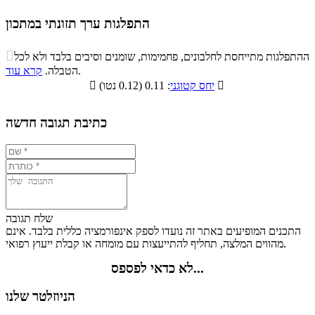
התפלגות ערך תזונתי במתכון
התפלגות ערך תזונתי במתכון

ההתפלגות מתייחסת לחלבונים, פחמימות, שומנים וסיבים בלבד ולא לכל
סיבים
.
הטבלה.
קרא עוד
פחמימות
חלבונים
שומנים
תזונתיים

: 0.11 (0.12 נטו)
יחס קטוגני

6.9%
8.9%
10.4%
73.8%
כתיבת תגובה חדשה
שלח תגובה
התכנים המופיעים באתר זה נועדו לספק אינפורמציה כללית בלבד. אינם
מהווים המלצה, תחליף להתייעצות עם מומחה או קבלת ייעוץ רפואי.
לא כדאי לפספס...
הניוזלטר שלנו