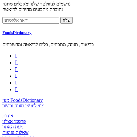
נרשמים לניוזלטר שלנו ומקבלים מתנה
חוברת מתכונים מהירים לדיאטה!
FoodsDictionary
בריאות, תזונה, מתכונים, כלים לדיאטה ומחשבונים






מנוי FoodsDictionary
מנוי ליועצי תזונה וכושר
אודות
פרסמו אצלנו
מפת האתר
שאלות נפוצות