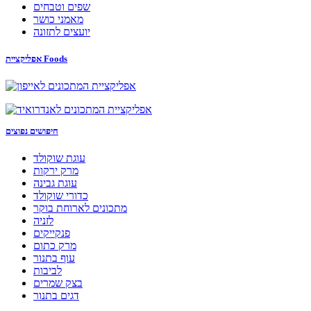
שפים וטבחים
מאמני כושר
יועצים לתזונה
אפליקציית Foods
חיפושים נפוצים
עוגת שוקולד
מרק ירקות
עוגת גבינה
כדורי שוקולד
מתכונים לארוחת בוקר
לזניה
פנקייקים
מרק כתום
עוף בתנור
לביבות
בצק שמרים
דגים בתנור