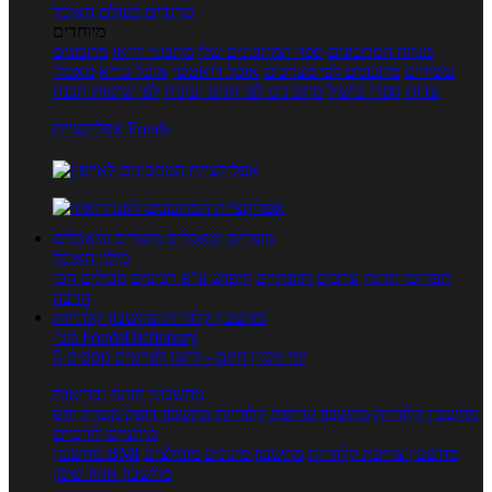
טרנדים בעולם האוכל
מיוחדים
מנתח המתכונים
ספר המתכונים שלי
מתכוני וידאו
מתכונים
עשירים
מתכונים לפי מצרכים
אוכל דיאטטי
אוכל בריא
מאכלי
עדות
ספרי בישול
מתכונים לפי חגים ועונות
לפי שיטות הכנה
אפליקציית Foods
מוצרים ומאכלים
מוצרים ומאכלים
מילון האוכל
תפריטי תזונה
ערכים תזונתיים
חיפוש ע"פ רכיבים
מכילים הכי
הרבה
מחשבון קלוריות
מחשבון קלוריות
מנוי FoodsDictionary
5 ימי ניסיון חינם - לחצו לפרטים נוספים
מחשבוני תזונה ובריאות
מחשבון קלוריות
מחשבון שריפת קלוריות
מחשבון דופק מטרה
יחס
מותניים לירכיים
מחשבון צריכת קלוריות
מחשבון מינונים מומלצים
מחשבון BMI
מחשבון אחוז שומן