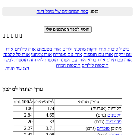
כנסו:
ספר המתכונים של מיכל דינר





בישול
סוכות
אורז
ירקות
מתכוני ילדים
אורז בטעמים
אורז לילדים
אורז
עם ירקות
אורז עם תוספות
אורז עם פטריות
אורז צמחוני
אורז קל להכנה
אורז עם תירס
אורז בריא
אורז עם אפונה
תוספות לארוחה
תוספות לבשר
תוספות לילדים
תוספות חמות
הצג עוד תגיות
ערך תזונתי למתכון
סימון תזונתי
למנה\יחידה
ל-100 גרם
קלוריות (אנרגיה)
174
106
חלבונים
(גרם)
4.65
2.84
פחמימות
(גרם)
33
20
מתוכן
סוכרים
(גרם)
3.71
2.27
שומנים
(גרם)
3.98
2.43