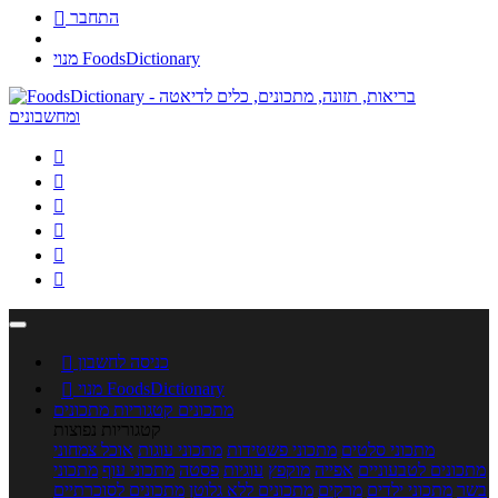
התחבר

מנוי FoodsDictionary






כניסה לחשבון

מנוי FoodsDictionary

מתכונים
קטגוריות מתכונים
קטגוריות נפוצות
מתכוני סלטים
מתכוני פשטידות
מתכוני עוגות
אוכל צמחוני
מתכונים לטבעוניים
אפייה
מוקפץ
עוגיות
פסטה
מתכוני עוף
מתכוני
בשר
מתכוני ילדים
מרקים
מתכונים ללא גלוטן
מתכונים לסוכרתיים