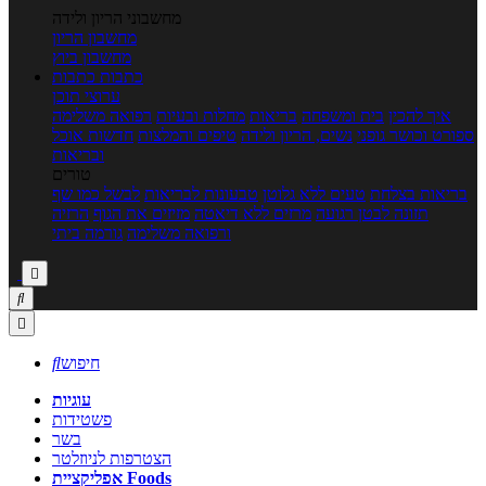
מחשבוני הריון ולידה
מחשבון הריון
מחשבון ביוץ
כתבות
כתבות
ערוצי תוכן
איך להכין
בית ומשפחה
בריאות
מחלות ובעיות
רפואה משלימה
ספורט וכושר גופני
נשים, הריון ולידה
טיפים והמלצות
חדשות אוכל
ובריאות
טורים
בריאות בצלחת
טעים ללא גלוטן
טבעונות לבריאות
לבשל כמו שף
תזונה לבטן רגועה
מרזים ללא דיאטה
מזיזים את הגוף
הרזיה
ורפואה משלימה
גורמה ביתי



חיפוש

עוגיות
פשטידות
בשר
הצטרפות לניוזלטר
אפליקציית Foods