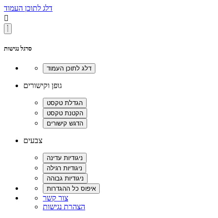
דלג לתוכן העמוד

סרגל נגישות
גופן וקישורים
צבעים
צור קשר
הצהרת נגישות