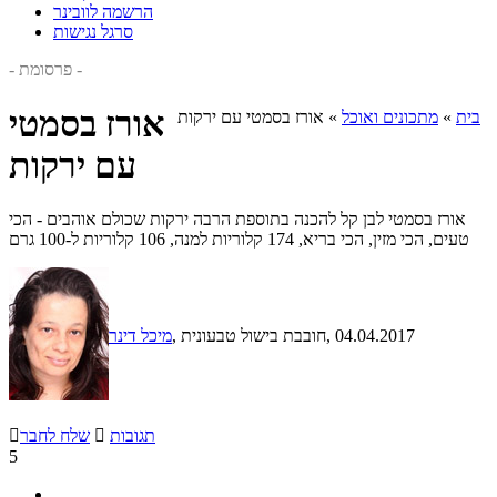
הרשמה לוובינר
סרגל נגישות
- פרסומת -
אורז בסמטי
בית
»
מתכונים ואוכל
»
אורז בסמטי עם ירקות
עם ירקות
אורז בסמטי לבן קל להכנה בתוספת הרבה ירקות שכולם אוהבים - הכי
טעים, הכי מזין, הכי בריא, 174 קלוריות למנה, 106 קלוריות ל-100 גרם
, 04.04.2017
, חובבת בישול טבעונית
מיכל דינר
תגובות

שלח לחבר

5