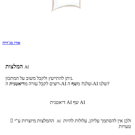
אורז מג`דרה
המלצות
AI
ניתן להתייעץ ולקבל משוב על המתכון.
ה-AI שלנו?
ה-AI שלנו? מ
שף
רוצים לקבל עזרה מ
דיאטנית
שף AI
דיאטנית AI
ולכן אין להסתמך עליהן, עלולות להיות
ההמלצות מיוצרות ע"י

AI
טעויות