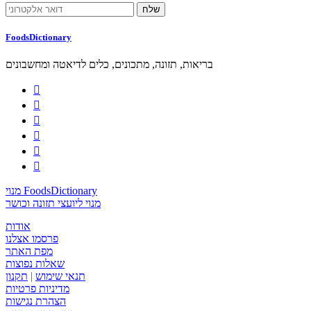
FoodsDictionary
בריאות, תזונה, מתכונים, כלים לדיאטה ומחשבונים






מנוי FoodsDictionary
מנוי ליועצי תזונה וכושר
אודות
פרסמו אצלנו
מפת האתר
שאלות נפוצות
תנאי שימוש
|
תקנון
מדיניות פרטיות
הצהרת נגישות