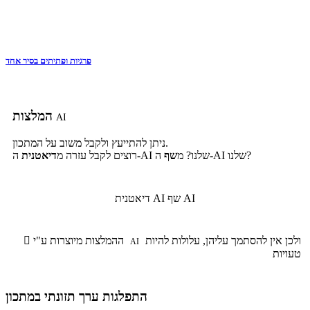
פרגיות ופתיתים בסיר אחד
המלצות
AI
ניתן להתייעץ ולקבל משוב על המתכון.
ה-AI שלנו?
ה-AI שלנו? מ
שף
רוצים לקבל עזרה מ
דיאטנית
שף AI
דיאטנית AI
ולכן אין להסתמך עליהן, עלולות להיות
ההמלצות מיוצרות ע"י

AI
טעויות
התפלגות ערך תזונתי במתכון