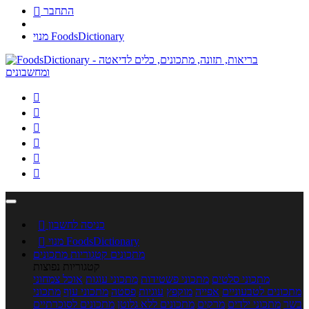
התחבר

מנוי FoodsDictionary






כניסה לחשבון

מנוי FoodsDictionary

מתכונים
קטגוריות מתכונים
קטגוריות נפוצות
מתכוני סלטים
מתכוני פשטידות
מתכוני עוגות
אוכל צמחוני
מתכונים לטבעוניים
אפייה
מוקפץ
עוגיות
פסטה
מתכוני עוף
מתכוני
בשר
מתכוני ילדים
מרקים
מתכונים ללא גלוטן
מתכונים לסוכרתיים