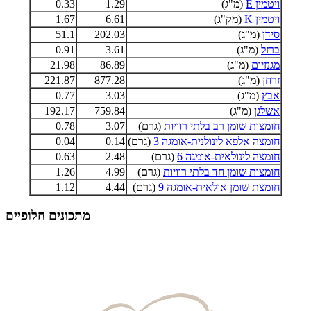
ויטמין E
(מ"ג)
1.29
0.33
ויטמין K
(מק"ג)
6.61
1.67
סידן
(מ"ג)
202.03
51.1
ברזל
(מ"ג)
3.61
0.91
מגנזיום
(מ"ג)
86.89
21.98
זרחן
(מ"ג)
877.28
221.87
אבץ
(מ"ג)
3.03
0.77
אשלגן
(מ"ג)
759.84
192.17
חומצות שומן רב בלתי רוויות
(גרם)
3.07
0.78
חומצה אלפא לינולנית-אומגה 3
(גרם)
0.14
0.04
חומצה לינולאית-אומגה 6
(גרם)
2.48
0.63
חומצות שומן חד בלתי רוויות
(גרם)
4.99
1.26
חומצת שומן אולאית-אומגה 9
(גרם)
4.44
1.12
מתכונים חלופיים