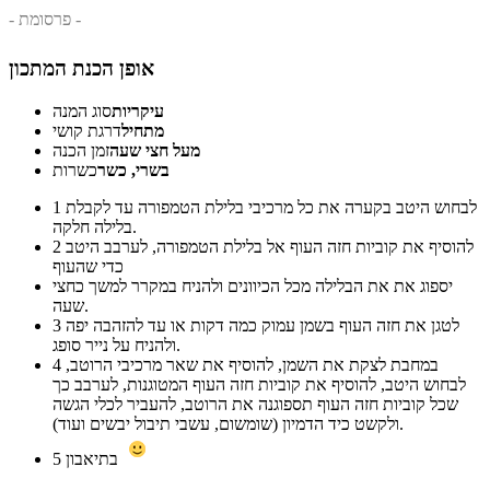
- פרסומת -
אופן הכנת המתכון
עיקריות
סוג המנה
מתחיל
דרגת קושי
מעל חצי שעה
זמן הכנה
בשרי, כשר
כשרות
לבחוש היטב בקערה את כל מרכיבי בלילת הטמפורה עד לקבלת
1
בלילה חלקה.
להוסיף את קוביות חזה העוף אל בלילת הטמפורה, לערבב היטב
2
כדי שהעוף
יספוג את את הבלילה מכל הכיוונים ולהניח במקרר למשך כחצי
שעה.
לטגן את חזה העוף בשמן עמוק כמה דקות או עד להזהבה יפה
3
ולהניח על נייר סופג.
במחבת לצקת את השמן, להוסיף את שאר מרכיבי הרוטב,
4
לבחוש היטב, להוסיף את קוביות חזה העוף המטוגנות, לערבב כך
שכל קוביות חזה העוף תספוגנה את הרוטב, להעביר לכלי הגשה
ולקשט כיד הדמיון (שומשום, עשבי תיבול יבשים ועוד).
בתיאבון
5