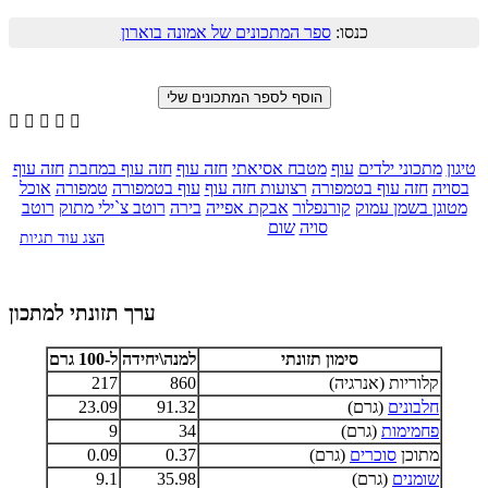
כנסו:
ספר המתכונים של אמונה בוארון





טיגון
מתכוני ילדים
עוף
מטבח אסיאתי
חזה עוף
חזה עוף במחבת
חזה עוף
בסויה
חזה עוף בטמפורה
רצועות חזה עוף
עוף בטמפורה
טמפורה
אוכל
מטוגן בשמן עמוק
קורנפלור
אבקת אפייה
בירה
רוטב צ`ילי מתוק
רוטב
סויה
שום
הצג עוד תגיות
ערך תזונתי למתכון
סימון תזונתי
למנה\יחידה
ל-100 גרם
קלוריות (אנרגיה)
860
217
חלבונים
(גרם)
91.32
23.09
פחמימות
(גרם)
34
9
מתוכן
סוכרים
(גרם)
0.37
0.09
שומנים
(גרם)
35.98
9.1