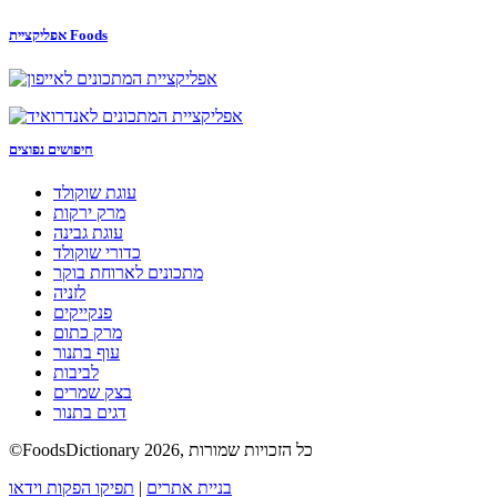
אפליקציית Foods
חיפושים נפוצים
עוגת שוקולד
מרק ירקות
עוגת גבינה
כדורי שוקולד
מתכונים לארוחת בוקר
לזניה
פנקייקים
מרק כתום
עוף בתנור
לביבות
בצק שמרים
דגים בתנור
©FoodsDictionary 2026, כל הזכויות שמורות
בניית אתרים
|
תפיקו הפקות וידאו