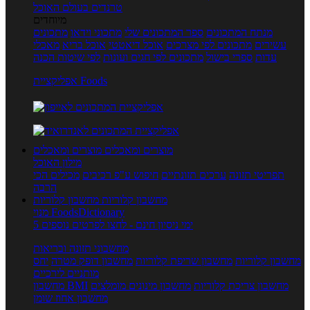
טרנדים בעולם האוכל
מיוחדים
מנתח המתכונים
ספר המתכונים שלי
מתכוני וידאו
מתכונים
עשירים
מתכונים לפי מצרכים
אוכל דיאטטי
אוכל בריא
מאכלי
עדות
ספרי בישול
מתכונים לפי חגים ועונות
לפי שיטות הכנה
אפליקציית Foods
מוצרים ומאכלים
מוצרים ומאכלים
מילון האוכל
תפריטי תזונה
ערכים תזונתיים
חיפוש ע"פ רכיבים
מכילים הכי
הרבה
מחשבון קלוריות
מחשבון קלוריות
מנוי FoodsDictionary
5 ימי ניסיון חינם - לחצו לפרטים נוספים
מחשבוני תזונה ובריאות
מחשבון קלוריות
מחשבון שריפת קלוריות
מחשבון דופק מטרה
יחס
מותניים לירכיים
מחשבון צריכת קלוריות
מחשבון מינונים מומלצים
מחשבון BMI
מחשבון אחוז שומן