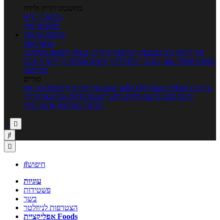
מחשבוני הריון ולידה
מחשבון הריון
מחשבון ביוץ
כתבות
כתבות
ערוצי תוכן
איך להכין
בית ומשפחה
בריאות
מחלות ובעיות
רפואה משלימה
ספורט וכושר גופני
נשים, הריון ולידה
טיפים והמלצות
חדשות אוכל
ובריאות
טורים
בריאות בצלחת
טעים ללא גלוטן
טבעונות לבריאות
לבשל כמו שף
תזונה לבטן רגועה
מרזים ללא דיאטה
מזיזים את הגוף
הרזיה
ורפואה משלימה
גורמה ביתי



חיפוש

עוגיות
פשטידות
בשר
הצטרפות לניוזלטר
אפליקציית Foods