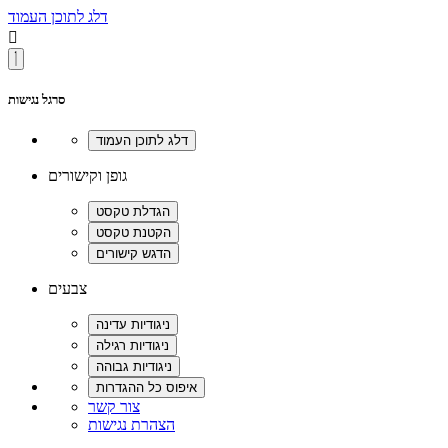
דלג לתוכן העמוד

סרגל נגישות
גופן וקישורים
צבעים
צור קשר
הצהרת נגישות