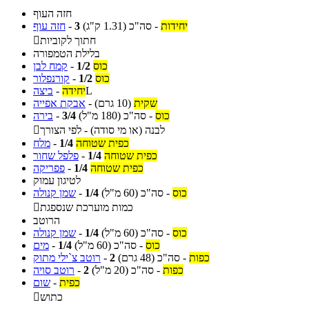
חזה העוף
יחידות
-
סה"כ
(1.31 ק"ג)
3
-
חזה עוף
חתוך לקוביות

בלילת הטמפורה
כוס
1/2
-
קמח לבן
כוס
1/2
-
קורנפלור
L
יחידה
-
ביצה
שקית
(10 גרם)
-
אבקת אפייה
כוס
-
סה"כ
(180 מ"ל)
3/4
-
בירה
לבנה (או מי סודה) - לפי הצורך

כפית שטוחה
1/4
-
מלח
כפית שטוחה
1/4
-
פלפל שחור
כפית שטוחה
1/4
-
פפריקה
לטיגון עמוק
כוס
-
סה"כ
(60 מ"ל)
1/4
-
שמן קנולה
כמות מוערכת שנספגת

הרוטב
כוס
-
סה"כ
(60 מ"ל)
1/4
-
שמן קנולה
כוס
-
סה"כ
(60 מ"ל)
1/4
-
מים
כפות
-
סה"כ
(48 גרם)
2
-
רוטב צ`ילי מתוק
כפות
-
סה"כ
(20 מ"ל)
2
-
רוטב סויה
כפית
-
שום
כתוש
