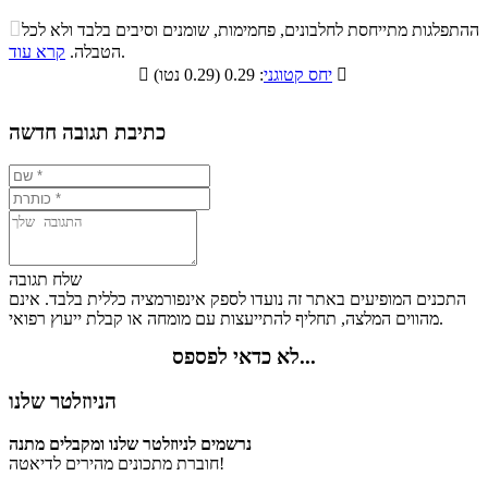
התפלגות ערך תזונתי במתכון

ההתפלגות מתייחסת לחלבונים, פחמימות, שומנים וסיבים בלבד ולא לכל
סיבים
.
הטבלה.
קרא עוד
פחמימות
חלבונים
שומנים
תזונתיים

: 0.29 (0.29 נטו)
יחס קטוגני

0.2%
22.3%
56.5%
21%
כתיבת תגובה חדשה
שלח תגובה
התכנים המופיעים באתר זה נועדו לספק אינפורמציה כללית בלבד. אינם
מהווים המלצה, תחליף להתייעצות עם מומחה או קבלת ייעוץ רפואי.
לא כדאי לפספס...
הניוזלטר שלנו
נרשמים לניוזלטר שלנו ומקבלים מתנה
חוברת מתכונים מהירים לדיאטה!