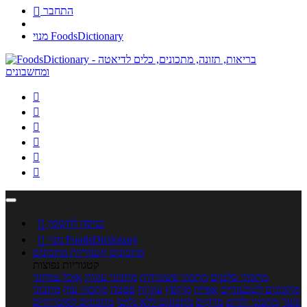
התחבר

מנוי FoodsDictionary






כניסה לחשבון

מנוי FoodsDictionary

מתכונים
קטגוריות מתכונים
קטגוריות נפוצות
מתכוני סלטים
מתכוני פשטידות
מתכוני עוגות
אוכל צמחוני
מתכונים לטבעוניים
אפייה
מוקפץ
עוגיות
פסטה
מתכוני עוף
מתכוני
בשר
מתכוני ילדים
מרקים
מתכונים ללא גלוטן
מתכונים לסוכרתיים