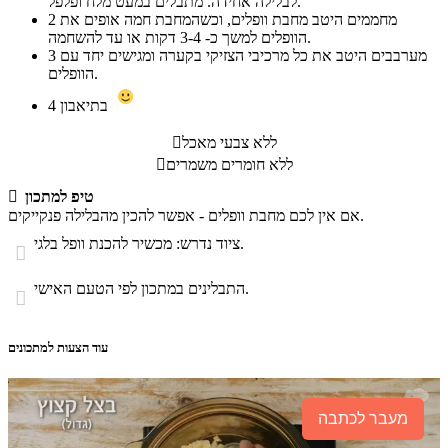
לבלילה אחידה. מתבלים במעט מלח ופלפל.
מחממים היטב מחבת וופלים, וכשהמחבת חמה אופים את
2
הוופלים למשך כ- 3-4 דקות או עד להשחמה.
מערבבים היטב את כל מרכיבי הצזיקי בקערה ומגישים יחד עם
3
הוופלים.
בתיאבון
4
ללא צבעי מאכל

ללא חומרים משמרים

טיפ למתכון

אם אין לכם מחבת וופלים - אפשר להכין מהבלילה פנקייקים.
ציוד נדרש: מכשיר להכנת וופל בלגי.

התבלינים במתכון לפי הטעם האישי.

עוד הצעות למתכונים
מעבר לכתבה