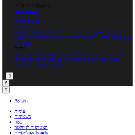
מחשבוני הריון ולידה
מחשבון הריון
מחשבון ביוץ
כתבות
כתבות
ערוצי תוכן
איך להכין
בית ומשפחה
בריאות
מחלות ובעיות
רפואה משלימה
ספורט וכושר גופני
נשים, הריון ולידה
טיפים והמלצות
חדשות אוכל
ובריאות
טורים
בריאות בצלחת
טעים ללא גלוטן
טבעונות לבריאות
לבשל כמו שף
תזונה לבטן רגועה
מרזים ללא דיאטה
מזיזים את הגוף
הרזיה
ורפואה משלימה
גורמה ביתי



חיפוש

עוגיות
פשטידות
בשר
הצטרפות לניוזלטר
אפליקציית Foods