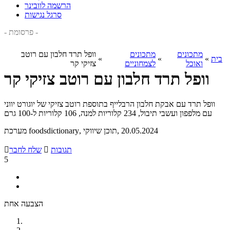
הרשמה לוובינר
סרגל נגישות
- פרסומת -
מתכונים
מתכונים
וופל תרד חלבון עם רוטב
בית
»
»
»
ואוכל
לצמחוניים
צזיקי קר
וופל תרד חלבון עם רוטב צזיקי קר
וופל תרד עם אבקת חלבון הרבלייף בתוספת רוטב צזיקי של יוגורט יווני
עם מלפפון ועשבי תיבול, 234 קלוריות למנה, 106 קלוריות ל-100 גרם
, 20.05.2024
, תוכן שיווקי
מערכת foodsdictionary
תגובות

שלח לחבר

5
הצבעה אחת