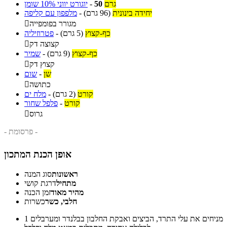
גרם
50
-
יוגורט יווני 10% שומן
יחידה בינונית
(96 גרם)
-
מלפפון עם קליפה
מגורר בפומפייה

כף-קצוץ
(5 גרם)
-
פטרוזיליה
קצוצה דק

כף-קצוץ
(9 גרם)
-
שמיר
קצוץ דק

שן
-
שום
כתושה

קורט
(2 גרם)
-
מלח ים
קורט
-
פלפל שחור
גרוס

- פרסומת -
אופן הכנת המתכון
ראשונות
סוג המנה
מתחיל
דרגת קושי
מהיר מאוד
זמן הכנה
חלבי, כשר
כשרות
מניחים את עלי התרד, הביצים ואבקת החלבון בבלנדר ומערבלים
1