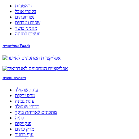
דיאטניות
בלוגרי אוכל
נטורופתים
שפים וטבחים
מאמני כושר
יועצים לתזונה
אפליקציית Foods
חיפושים נפוצים
עוגת שוקולד
מרק ירקות
עוגת גבינה
כדורי שוקולד
מתכונים לארוחת בוקר
לזניה
פנקייקים
מרק כתום
עוף בתנור