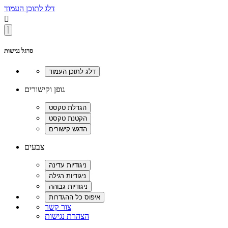
דלג לתוכן העמוד

סרגל נגישות
גופן וקישורים
צבעים
צור קשר
הצהרת נגישות