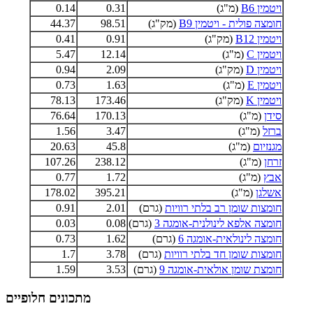
ויטמין B6
(מ"ג)
0.31
0.14
חומצה פולית - ויטמין B9
(מק"ג)
98.51
44.37
ויטמין B12
(מק"ג)
0.91
0.41
ויטמין C
(מ"ג)
12.14
5.47
ויטמין D
(מק"ג)
2.09
0.94
ויטמין E
(מ"ג)
1.63
0.73
ויטמין K
(מק"ג)
173.46
78.13
סידן
(מ"ג)
170.13
76.64
ברזל
(מ"ג)
3.47
1.56
מגנזיום
(מ"ג)
45.8
20.63
זרחן
(מ"ג)
238.12
107.26
אבץ
(מ"ג)
1.72
0.77
אשלגן
(מ"ג)
395.21
178.02
חומצות שומן רב בלתי רוויות
(גרם)
2.01
0.91
חומצה אלפא לינולנית-אומגה 3
(גרם)
0.08
0.03
חומצה לינולאית-אומגה 6
(גרם)
1.62
0.73
חומצות שומן חד בלתי רוויות
(גרם)
3.78
1.7
חומצת שומן אולאית-אומגה 9
(גרם)
3.53
1.59
מתכונים חלופיים