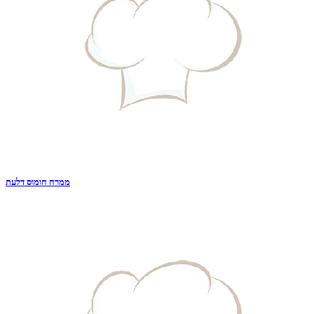
ממרח חומוס דלעת