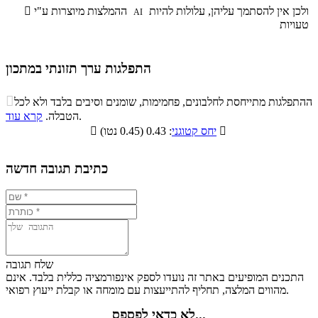
ולכן אין להסתמך עליהן, עלולות להיות
ההמלצות מיוצרות ע"י

AI
טעויות
התפלגות ערך תזונתי במתכון
התפלגות ערך תזונתי במתכון

ההתפלגות מתייחסת לחלבונים, פחמימות, שומנים וסיבים בלבד ולא לכל
סיבים
.
הטבלה.
קרא עוד
פחמימות
חלבונים
שומנים
תזונתיים

: 0.43 (0.45 נטו)
יחס קטוגני

2.8%
29.2%
53.3%
14.7%
כתיבת תגובה חדשה
שלח תגובה
התכנים המופיעים באתר זה נועדו לספק אינפורמציה כללית בלבד. אינם
מהווים המלצה, תחליף להתייעצות עם מומחה או קבלת ייעוץ רפואי.
לא כדאי לפספס...