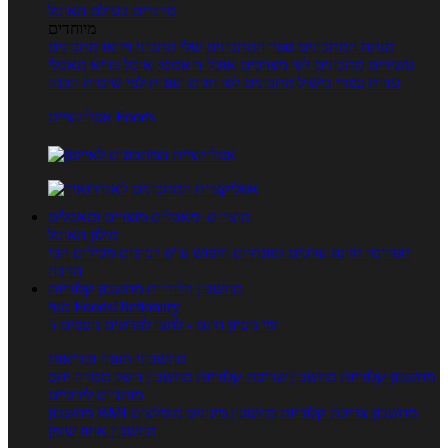
טרנדים בעולם האוכל
מיוחדים
מנתח המתכונים
ספר המתכונים שלי
מתכוני וידאו
מתכונים
עשירים
מתכונים לפי מצרכים
אוכל דיאטטי
אוכל בריא
מאכלי
עדות
ספרי בישול
מתכונים לפי חגים ועונות
לפי שיטות הכנה
אפליקציית Foods
מוצרים ומאכלים
מוצרים ומאכלים
מילון האוכל
תפריטי תזונה
ערכים תזונתיים
חיפוש ע"פ רכיבים
מכילים הכי
הרבה
מחשבון קלוריות
מחשבון קלוריות
מנוי FoodsDictionary
5 ימי ניסיון חינם - לחצו לפרטים נוספים
מחשבוני תזונה ובריאות
מחשבון קלוריות
מחשבון שריפת קלוריות
מחשבון דופק מטרה
יחס
מותניים לירכיים
מחשבון צריכת קלוריות
מחשבון מינונים מומלצים
מחשבון BMI
מחשבון אחוז שומן