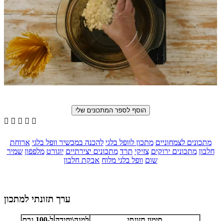





מתכונים לצמחוניים
מתכון לוופל בלגי
להכנה במכשיר וופל בלגי
ארוחת
חלבון
מתכונים ירוקים
צזיקי
תרד
מתכונים יצירתיים
יוגורט
מלפפון
שמיר
שום
וופל בלגי מלוח
אבקת חלבון
ערך תזונתי למתכון
סימון תזונתי
למנה\יחידה
ל-100 גרם