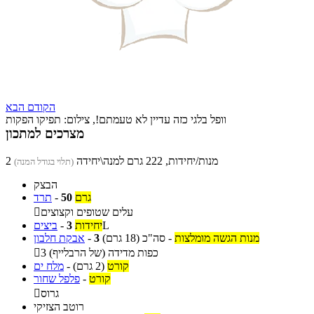
הקודם
הבא
וופל בלגי כזה עדיין לא טעמתם!, צילום: תפיקו הפקות
מצרכים למתכון
2 מנות/יחידות, 222 גרם למנה\יחידה
(תלוי בגודל המנה)
הבצק
גרם
50
-
תרד
עלים שטופים וקצוצים

L
יחידות
3
-
ביצים
מנות הגשה מומלצות
-
סה"כ
(18 גרם)
3
-
אבקת חלבון
3 כפות מדידה (של הרבלייף)

קורט
(2 גרם)
-
מלח ים
קורט
-
פלפל שחור
גרוס

רוטב הצזיקי