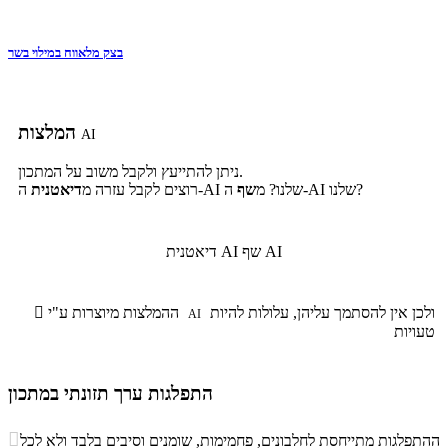
בצק מלאווח במילוי בשר
המלצות
AI
ניתן להתייעץ ולקבל משוב על המתכון.
ה-AI שלנו?
ה-AI שלנו? מ
שף
רוצים לקבל עזרה מ
דיאטנית
שף AI
דיאטנית AI
ולכן אין להסתמך עליהן, עלולות להיות
ההמלצות מיוצרות ע"י

AI
טעויות
התפלגות ערך תזונתי במתכון
התפלגות ערך תזונתי במתכון

ההתפלגות מתייחסת לחלבונים, פחמימות, שומנים וסיבים בלבד ולא לכל