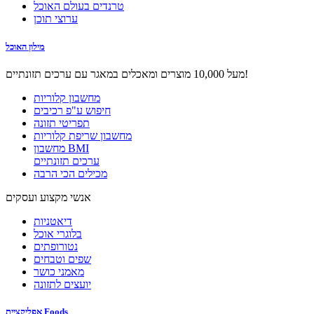
טרנדים בעולם האוכל
ערוצי תוכן
מילון האוכל
מעל 10,000 מוצרים ומאכלים במאגר עם ערכים תזונתיים!
מחשבון קלוריות
חיפוש ע"פ רכיבים
תפריטי תזונה
מחשבון שריפת קלוריות
מחשבון BMI
ערכים תזונתיים
מכילים הכי הרבה
אנשי מקצוע ועסקים
דיאטניות
בלוגרי אוכל
נטורופתים
שפים וטבחים
מאמני כושר
יועצים לתזונה
אפליקציית Foods