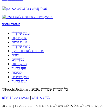
חיפושים נפוצים
עוגת שוקולד
מרק ירקות
עוגת גבינה
כדורי שוקולד
מתכונים לארוחת בוקר
לזניה
פנקייקים
מרק כתום
עוף בתנור
לביבות
בצק שמרים
דגים בתנור
©FoodsDictionary 2026, כל הזכויות שמורות
בניית אתרים
|
תפיקו הפקות וידאו
אין להעתיק, לשכפל או להדפיס לשם פירסום או הפצה בכל דרך שהיא,