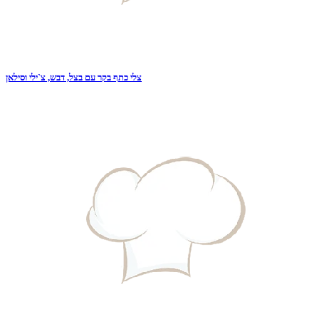
צלי כתף בקר עם בצל, דבש, צ`ילי וסילאן