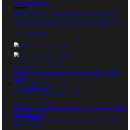
טרנדים בעולם האוכל
מיוחדים
מנתח המתכונים
ספר המתכונים שלי
מתכוני וידאו
מתכונים
עשירים
מתכונים לפי מצרכים
אוכל דיאטטי
אוכל בריא
מאכלי
עדות
ספרי בישול
מתכונים לפי חגים ועונות
לפי שיטות הכנה
אפליקציית Foods
מוצרים ומאכלים
מוצרים ומאכלים
מילון האוכל
תפריטי תזונה
ערכים תזונתיים
חיפוש ע"פ רכיבים
מכילים הכי
הרבה
מחשבון קלוריות
מחשבון קלוריות
מנוי FoodsDictionary
5 ימי ניסיון חינם - לחצו לפרטים נוספים
מחשבוני תזונה ובריאות
מחשבון קלוריות
מחשבון שריפת קלוריות
מחשבון דופק מטרה
יחס
מותניים לירכיים
מחשבון צריכת קלוריות
מחשבון מינונים מומלצים
מחשבון BMI
מחשבון אחוז שומן