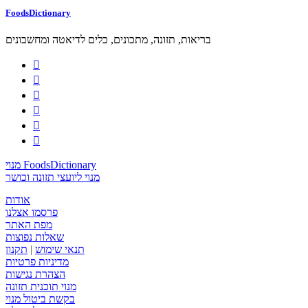
FoodsDictionary
בריאות, תזונה, מתכונים, כלים לדיאטה ומחשבונים






מנוי FoodsDictionary
מנוי ליועצי תזונה וכושר
אודות
פרסמו אצלנו
מפת האתר
שאלות נפוצות
תנאי שימוש
|
תקנון
מדיניות פרטיות
הצהרת נגישות
מנוי תוכנית תזונה
בקשת ביטול מנוי