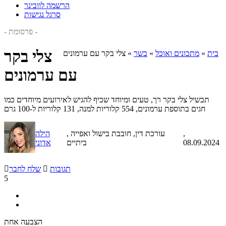
הרשמה לוובינר
סרגל נגישות
- פרסומת -
צלי בקר
בית
»
מתכונים ואוכל
»
בשר
»
צלי בקר עם ערמונים
עם ערמונים
תבשיל צלי בקר רך, טעים ומיוחד שכיף להגיש לאירועים מיוחדים כמו
חגים בתוספת ערמונים, 554 קלוריות למנה, 131 קלוריות ל-100 גרם
,
, עורכת דין, חובבת בישול ואפייה
הילה
08.09.2024
ביתיים
אדוני
תגובות

שלח לחבר

5
הצבעה אחת