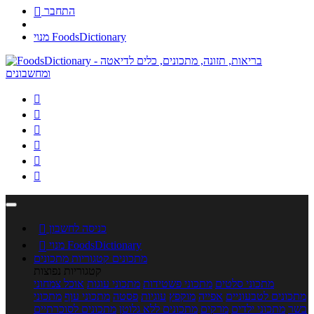
התחבר

מנוי FoodsDictionary






כניסה לחשבון

מנוי FoodsDictionary

מתכונים
קטגוריות מתכונים
קטגוריות נפוצות
מתכוני סלטים
מתכוני פשטידות
מתכוני עוגות
אוכל צמחוני
מתכונים לטבעוניים
אפייה
מוקפץ
עוגיות
פסטה
מתכוני עוף
מתכוני
בשר
מתכוני ילדים
מרקים
מתכונים ללא גלוטן
מתכונים לסוכרתיים