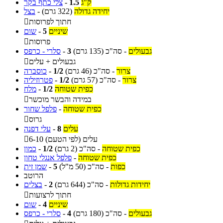
ק"ג
1.5
-
צלי כתף בקר
יחידה גדולה
(322 גרם)
-
בצל
חתוך לפרוסות

שיניים
5
-
שום
פרוסות

גבעולים
-
סה"כ
(135 גרם)
3
-
סלרי - כרפס
גבעולים + עלים

צרור
-
סה"כ
(46 גרם)
1/2
-
כוסברה
צרור
-
סה"כ
(57 גרם)
1/2
-
פטרוזיליה
כפית שטוחה
1/2
-
מלח
במידה והבשר מוכשר

כפית שטוחה
-
פלפל שחור
גרוס

עלים
8
-
עלי דפנה
6-10 עלים (לפי הטעם)

כפית שטוחה
-
סה"כ
(2 גרם)
1/2
-
כמון
כפית שטוחה
-
פלפל אנגלי טחון
כפות
-
סה"כ
(50 מ"ל)
5
-
שמן זית
הרוטב
יחידות גדולות
-
סה"כ
(644 גרם)
2
-
בצלים
חתוך לרצועות

שיניים
4
-
שום
גבעולים
-
סה"כ
(180 גרם)
4
-
סלרי - כרפס