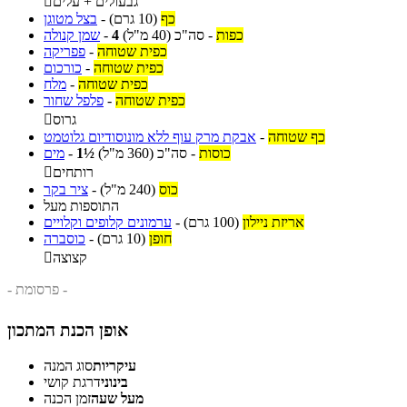
גבעולים + עלים

כף
(10 גרם)
-
בצל מטוגן
כפות
-
סה"כ
(40 מ"ל)
4
-
שמן קנולה
כפית שטוחה
-
פפריקה
כפית שטוחה
-
כורכום
כפית שטוחה
-
מלח
כפית שטוחה
-
פלפל שחור
גרוס

כף שטוחה
-
אבקת מרק עוף ללא מונוסודיום גלוטמט
כוסות
-
סה"כ
(360 מ"ל)
1½
-
מים
רותחים

כוס
(240 מ"ל)
-
ציר בקר
התוספות מעל
אריזת ניילון
(100 גרם)
-
ערמונים קלופים וקלויים
חופן
(10 גרם)
-
כוסברה
קצוצה

- פרסומת -
אופן הכנת המתכון
עיקריות
סוג המנה
בינוני
דרגת קושי
מעל שעה
זמן הכנה