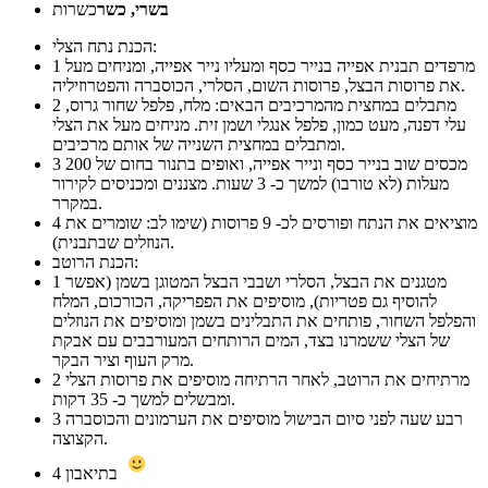
בשרי, כשר
כשרות
הכנת נתח הצלי:
מרפדים תבנית אפייה בנייר כסף ומעליו נייר אפייה, ומניחים מעל
1
את פרוסות הבצל, פרוסות השום, הסלרי, הכוסברה והפטרוזיליה.
מתבלים במחצית מהמרכיבים הבאים: מלח, פלפל שחור גרוס,
2
עלי דפנה, מעט כמון, פלפל אנגלי ושמן זית. מניחים מעל את הצלי
ומתבלים במחצית השנייה של אותם מרכיבים.
מכסים שוב בנייר כסף ונייר אפייה, ואופים בתנור בחום של 200
3
מעלות (לא טורבו) למשך כ- 3 שעות. מצננים ומכניסים לקירור
במקרר.
מוציאים את הנתח ופורסים לכ- 9 פרוסות (שימו לב: שומרים את
4
הנוזלים שבתבנית).
הכנת הרוטב:
מטגנים את הבצל, הסלרי ושבבי הבצל המטוגן בשמן (אפשר
1
להוסיף גם פטריות), מוסיפים את הפפריקה, הכורכום, המלח
והפלפל השחור, פותחים את התבלינים בשמן ומוסיפים את הנוזלים
של הצלי ששמרנו בצד, המים הרותחים המעורבבים עם אבקת
מרק העוף וציר הבקר.
מרתיחים את הרוטב, לאחר הרתיחה מוסיפים את פרוסות הצלי
2
ומבשלים למשך כ- 35 דקות.
רבע שעה לפני סיום הבישול מוסיפים את הערמונים והכוסברה
3
הקצוצה.
בתיאבון
4