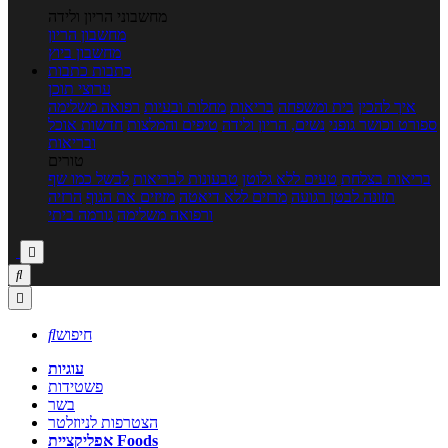
מחשבוני הריון ולידה
מחשבון הריון
מחשבון ביוץ
כתבות
כתבות
ערוצי תוכן
איך להכין
בית ומשפחה
בריאות
מחלות ובעיות
רפואה משלימה
ספורט וכושר גופני
נשים, הריון ולידה
טיפים והמלצות
חדשות אוכל
ובריאות
טורים
בריאות בצלחת
טעים ללא גלוטן
טבעונות לבריאות
לבשל כמו שף
תזונה לבטן רגועה
מרזים ללא דיאטה
מזיזים את הגוף
הרזיה
ורפואה משלימה
גורמה ביתי



חיפוש

עוגיות
פשטידות
בשר
הצטרפות לניוזלטר
אפליקציית Foods