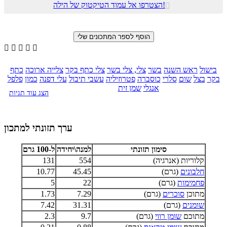
הצטרפו אל עמוד הטיקטוק של הילה!






בישול
ראש השנה
בשר
צלי, צלי בשר
צלי כתף בקר
צלייה ארוכה
כתף
בקר
בצל
שום
סלרי
כוסברה
פטרוזיליה
עשבי תיבול
עלי דפנה
כמון
פלפל
אנגלי
שמן זית
הצג עוד תגיות
ערך תזונתי למתכון
סימון תזונתי
למנה\יחידה
ל-100 גרם
קלוריות (אנרגיה)
554
131
חלבונים
(גרם)
45.45
10.77
פחמימות
(גרם)
22
5
מתוכן
סוכרים
(גרם)
7.29
1.73
שומנים
(גרם)
31.31
7.42
מתוכם
שומן רווי
(גרם)
9.7
2.3