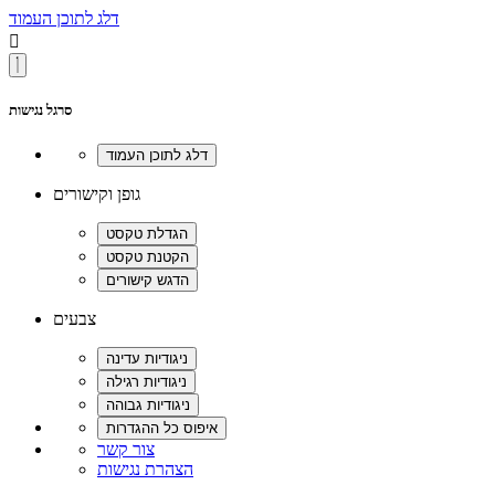
דלג לתוכן העמוד

סרגל נגישות
גופן וקישורים
צבעים
צור קשר
הצהרת נגישות