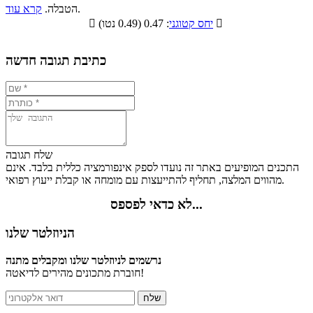
סיבים
.
הטבלה.
קרא עוד
פחמימות
חלבונים
שומנים
תזונתיים

: 0.47 (0.49 נטו)
יחס קטוגני

3%
30.8%
44.8%
21.4%
כתיבת תגובה חדשה
שלח תגובה
התכנים המופיעים באתר זה נועדו לספק אינפורמציה כללית בלבד. אינם
מהווים המלצה, תחליף להתייעצות עם מומחה או קבלת ייעוץ רפואי.
לא כדאי לפספס...
הניוזלטר שלנו
נרשמים לניוזלטר שלנו ומקבלים מתנה
חוברת מתכונים מהירים לדיאטה!