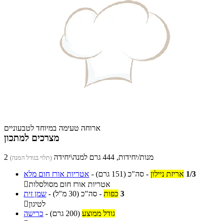
ארוחה טעימה במיוחד לטבעוניים
מצרכים למתכון
2 מנות/יחידות, 444 גרם למנה\יחידה
(תלוי בגודל המנה)
1/3
אריזת ניילון
-
סה"כ
(151 גרם)
-
אטריות אורז חום מלא
אטריות אורז חום מסולסלות

3
כפות
-
סה"כ
(30 מ"ל)
-
שמן זית
לטיגון

גודל ממוצע
(200 גרם)
-
כרישה