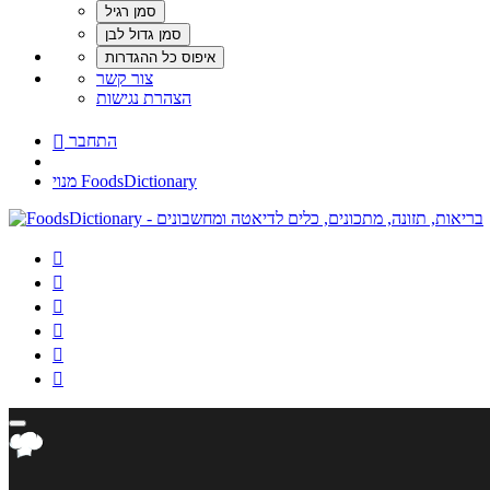
צור קשר
הצהרת נגישות
התחבר

מנוי FoodsDictionary





