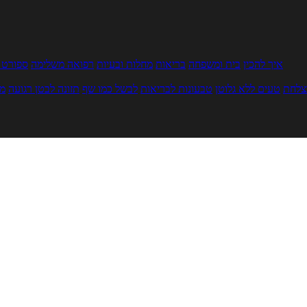
איך להכין
בית ומשפחה
בריאות
מחלות ובעיות
רפואה משלימה
ספורט ו
צלחת
טעים ללא גלוטן
טבעונות לבריאות
לבשל כמו שף
תזונה לבטן רגועה
מר