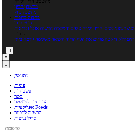
מחשבוני הריון ולידה
מחשבון הריון
מחשבון ביוץ
כתבות
כתבות
ערוצי תוכן
כושר גופני
נשים, הריון ולידה
טיפים והמלצות
חדשות אוכל ובריאות
טורים
זים ללא דיאטה
מזיזים את הגוף
הרזיה ורפואה משלימה
גורמה ביתי



חיפוש

עוגיות
פשטידות
בשר
הצטרפות לניוזלטר
אפליקציית Foods
הרשמה לוובינר
סרגל נגישות
- פרסומת -