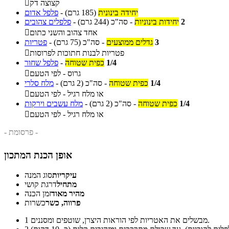
קצוצה דק

יחידה בינונית
(185 גרם)
-
פלפל אדום
2
יחידות בינוניות
-
סה"כ
(244 גרם)
-
פלפלים צהובים
אחד צהוב והשני כתום

3
גדלים ממוצעים
-
סה"כ
(75 גרם)
-
פטריות
פטריות לבנות חתוכות לפרוסות

1/4
כפית שטוחה
-
פלפל שחור
גרוס - לפי הטעם

1/4
כפית שטוחה
-
סה"כ
(2 גרם)
-
מלח סלרי
או מלח רגיל - לפי הטעם

1/4
כפית שטוחה
-
סה"כ
(2 גרם)
-
מלח עשבים וירקות
או מלח רגיל - לפי הטעם

- פרסומת -
אופן הכנת המתכון
עיקריות
סוג המנה
מתחיל
דרגת קושי
מהיר מאוד
זמן הכנה
פרווה, כשר
כשרות
מבשלים את האטריות לפי הוראות היצרן, שוטפים ומסננים.
1