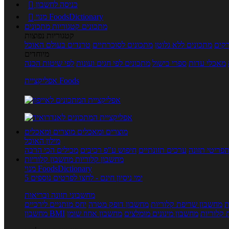
כניסה לחשבון

מנוי FoodsDictionary

מתכונים
קטגוריות מתכונים
קטגוריות נפוצות
קים
מתכונים ללא גלוטן
מתכונים לסוכרתיים
טרנדים בעולם האוכל
מיוחדים
מאכלי עדות
ספרי בישול
מתכונים לפי חגים ועונות
לפי שיטות הכנה
אפליקציית Foods
מוצרים ומאכלים
מוצרים ומאכלים
מילון האוכל
פריטי תזונה
ערכים תזונתיים
חיפוש ע"פ רכיבים
מכילים הכי הרבה
מחשבון קלוריות
מחשבון קלוריות
מנוי FoodsDictionary
5 ימי ניסיון חינם - לחצו לפרטים נוספים
מחשבוני תזונה ובריאות
ת
מחשבון שריפת קלוריות
מחשבון דופק מטרה
יחס מותניים לירכיים
 קלוריות
מחשבון מינונים מומלצים
מחשבון אחוז שומן
מחשבון BMI