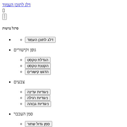
דלג לתוכן העמוד

סרגל נגישות
גופן וקישורים
צבעים
סמן העכבר