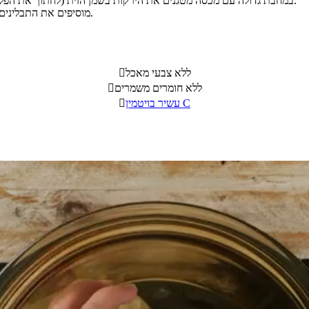
במחבת גדולה עם מכסה מטגנים את הירקות בשמן הזית (לחתוך את הפלפלים לקוביות), עד שכולם מתרככים ומזהיבים קלות (כ- 10 דקות).
מוסיפים את התבלינים והאטריות למחבת, ומערבבים הכל יחד על אש נמוכה לכ- 5 דקות.
ללא צבעי מאכל

ללא חומרים משמרים

עשיר בויטמין C
