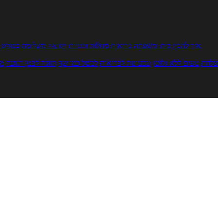
איך להכין
בית ומשפחה
בריאות
מחלות ובעיות
רפואה משלימה
ספורט ו
צלחת
טעים ללא גלוטן
טבעונות לבריאות
לבשל כמו שף
תזונה לבטן רגועה
מר