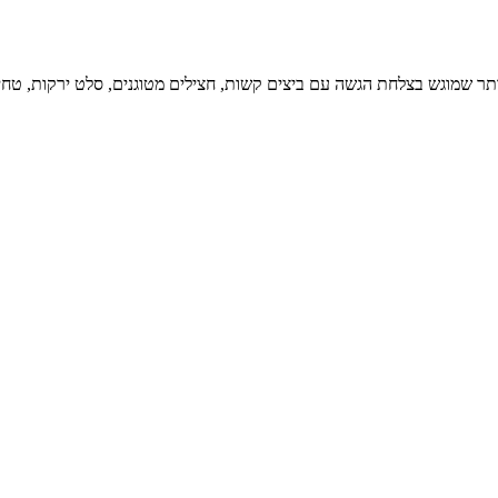
וגש בצלחת הגשה עם ביצים קשות, חצילים מטוגנים, סלט ירקות, טחינה ובתוספת פטריות שמפיניון, 89