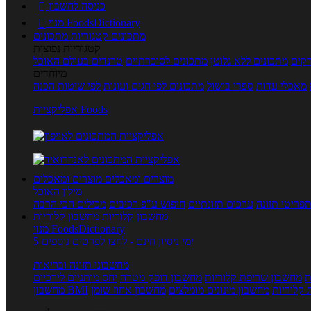
כניסה לחשבון

מנוי FoodsDictionary

מתכונים
קטגוריות מתכונים
קטגוריות נפוצות
קים
מתכונים ללא גלוטן
מתכונים לסוכרתיים
טרנדים בעולם האוכל
מיוחדים
מאכלי עדות
ספרי בישול
מתכונים לפי חגים ועונות
לפי שיטות הכנה
אפליקציית Foods
מוצרים ומאכלים
מוצרים ומאכלים
מילון האוכל
פריטי תזונה
ערכים תזונתיים
חיפוש ע"פ רכיבים
מכילים הכי הרבה
מחשבון קלוריות
מחשבון קלוריות
מנוי FoodsDictionary
5 ימי ניסיון חינם - לחצו לפרטים נוספים
מחשבוני תזונה ובריאות
ת
מחשבון שריפת קלוריות
מחשבון דופק מטרה
יחס מותניים לירכיים
 קלוריות
מחשבון מינונים מומלצים
מחשבון אחוז שומן
מחשבון BMI