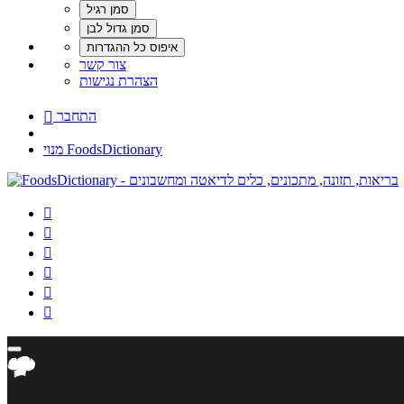
צור קשר
הצהרת נגישות
התחבר

מנוי FoodsDictionary





