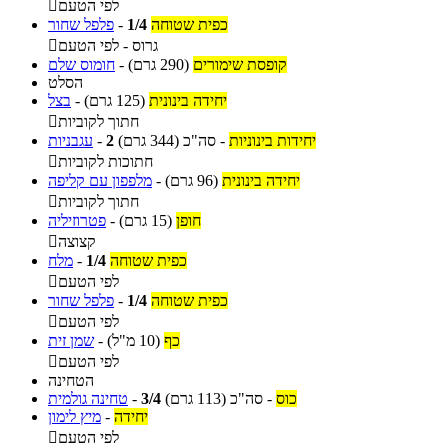
לפי הטעם

כפית שטוחה
1/4
-
פלפל שחור
גרוס - לפי הטעם

קופסת שימורים
(290 גרם)
-
חומוס שלם
הסלט
יחידה בינונית
(125 גרם)
-
בצל
חתוך לקוביות

יחידות בינוניות
-
סה"כ
(344 גרם)
2
-
עגבניות
חתוכות לקוביות

יחידה בינונית
(96 גרם)
-
מלפפון עם קליפה
חתוך לקוביות

חופן
(15 גרם)
-
פטרוזיליה
קצוצה

כפית שטוחה
1/4
-
מלח
לפי הטעם

כפית שטוחה
1/4
-
פלפל שחור
לפי הטעם

כף
(10 מ"ל)
-
שמן זית
לפי הטעם

הטחינה
כוס
-
סה"כ
(113 גרם)
3/4
-
טחינה גולמית
יחידה
-
מיץ לימון
לפי הטעם
