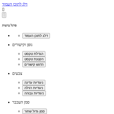
דלג לתוכן העמוד

סרגל נגישות
גופן וקישורים
צבעים
סמן העכבר