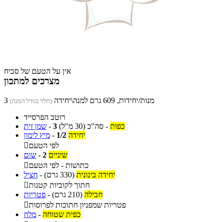
אין על הטעם של סביח
מצרכים למתכון
3 מנות/יחידות, 609 גרם למנה\יחידה
(תלוי בגודל המנה)
רוטב הפרסייד
כפות
-
סה"כ
(30 מ"ל)
3
-
שמן זית
יחידה
1/2
-
מיץ לימון
לפי הטעם

שיניים
2
-
שום
כתושות - לפי הטעם

יחידה בינונית
(330 גרם)
-
חציל
חתוך לקוביות קטנות

חבילה
(210 גרם)
-
פטריות
פטריות שמפניון חתוכות לפרוסות

כפית שטוחה
-
מלח