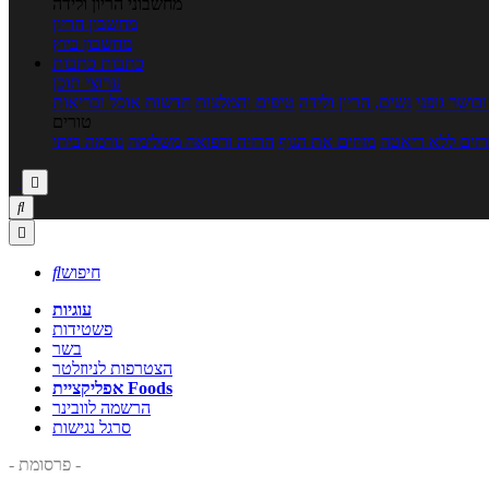
מחשבוני הריון ולידה
מחשבון הריון
מחשבון ביוץ
כתבות
כתבות
ערוצי תוכן
כושר גופני
נשים, הריון ולידה
טיפים והמלצות
חדשות אוכל ובריאות
טורים
זים ללא דיאטה
מזיזים את הגוף
הרזיה ורפואה משלימה
גורמה ביתי



חיפוש

עוגיות
פשטידות
בשר
הצטרפות לניוזלטר
אפליקציית Foods
הרשמה לוובינר
סרגל נגישות
- פרסומת -