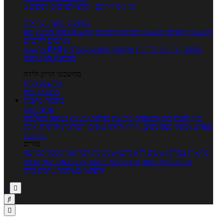
5 ימי ניסיון חינם - לחצו לפרטים נוספים
מחשבוני תזונה ובריאות
מחשבון קלוריות
מחשבון שריפת קלוריות
מחשבון דופק מטרה
יחס
מותניים לירכיים
מחשבון צריכת קלוריות
מחשבון מינונים מומלצים
מחשבון BMI
מחשבון אחוז שומן
מחשבוני הריון ולידה
מחשבון הריון
מחשבון ביוץ
כתבות
כתבות
ערוצי תוכן
איך להכין
בית ומשפחה
בריאות
מחלות ובעיות
רפואה משלימה
ספורט וכושר גופני
נשים, הריון ולידה
טיפים והמלצות
חדשות אוכל
ובריאות
טורים
בריאות בצלחת
טעים ללא גלוטן
טבעונות לבריאות
לבשל כמו שף
תזונה לבטן רגועה
מרזים ללא דיאטה
מזיזים את הגוף
הרזיה
ורפואה משלימה
גורמה ביתי


