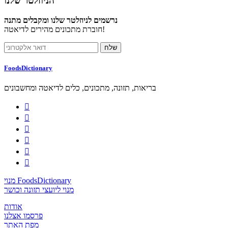
הניוזלטר שלנו
נרשמים לניוזלטר שלנו ומקבלים מתנה
חוברת מתכונים מהירים לדיאטה!
FoodsDictionary
בריאות, תזונה, מתכונים, כלים לדיאטה ומחשבונים






מנוי FoodsDictionary
מנוי ליועצי תזונה וכושר
אודות
פרסמו אצלנו
מפת האתר