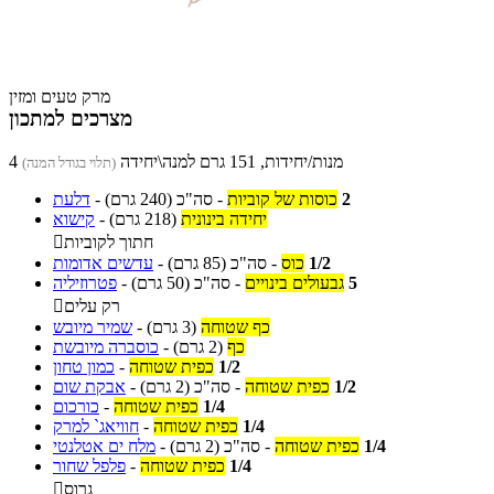
מרק טעים ומזין
מצרכים למתכון
4 מנות/יחידות, 151 גרם למנה\יחידה
(תלוי בגודל המנה)
2
כוסות של קוביות
-
סה"כ
(240 גרם)
-
דלעת
יחידה בינונית
(218 גרם)
-
קישוא
חתוך לקוביות

1/2
כוס
-
סה"כ
(85 גרם)
-
עדשים אדומות
5
גבעולים בינויים
-
סה"כ
(50 גרם)
-
פטרוזיליה
רק עלים

כף שטוחה
(3 גרם)
-
שמיר מיובש
כף
(2 גרם)
-
כוסברה מיובשת
1/2
כפית שטוחה
-
כמון טחון
1/2
כפית שטוחה
-
סה"כ
(2 גרם)
-
אבקת שום
1/4
כפית שטוחה
-
כורכום
1/4
כפית שטוחה
-
חוויאג` למרק
1/4
כפית שטוחה
-
סה"כ
(2 גרם)
-
מלח ים אטלנטי
1/4
כפית שטוחה
-
פלפל שחור
גרוס
