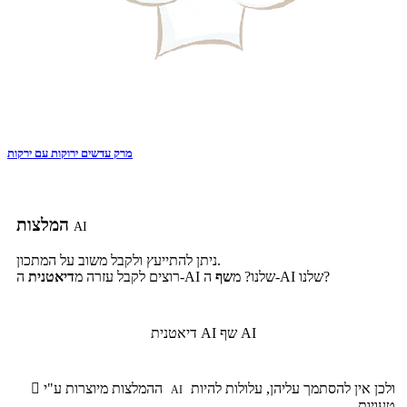
מרק עדשים ירוקות עם ירקות
המלצות
AI
ניתן להתייעץ ולקבל משוב על המתכון.
ה-AI שלנו?
ה-AI שלנו? מ
שף
רוצים לקבל עזרה מ
דיאטנית
שף AI
דיאטנית AI
ולכן אין להסתמך עליהן, עלולות להיות
ההמלצות מיוצרות ע"י

AI
טעויות