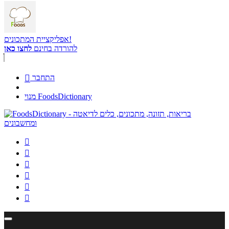
אפליקציית המתכונים!
להורדה בחינם
לחצו כאן
התחבר

מנוי FoodsDictionary





