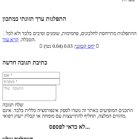
התפלגות ערך תזונתי במתכון
התפלגות ערך תזונתי במתכון

ההתפלגות מתייחסת לחלבונים, פחמימות, שומנים וסיבים בלבד ולא לכל
סיבים
.
הטבלה.
קרא עוד
פחמימות
חלבונים
שומנים
תזונתיים

: 0.03 (0.04 נטו)
יחס קטוגני

13.3%
2.7%
21.8%
62.2%
כתיבת תגובה חדשה
שלח תגובה
התכנים המופיעים באתר זה נועדו לספק אינפורמציה כללית בלבד. אינם
מהווים המלצה, תחליף להתייעצות עם מומחה או קבלת ייעוץ רפואי.
לא כדאי לפספס...