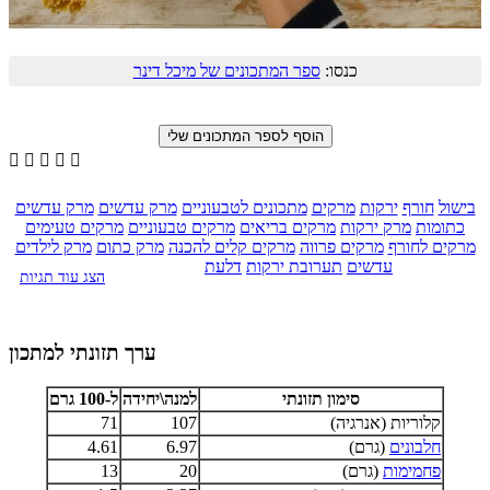
כנסו:
ספר המתכונים של מיכל דינר





בישול
חורף
ירקות
מרקים
מתכונים לטבעוניים
מרק עדשים
מרק עדשים
כתומות
מרק ירקות
מרקים בריאים
מרקים טבעוניים
מרקים טעימים
מרקים לחורף
מרקים פרווה
מרקים קלים להכנה
מרק כתום
מרק לילדים
עדשים
תערובת ירקות
דלעת
הצג עוד תגיות
ערך תזונתי למתכון
סימון תזונתי
למנה\יחידה
ל-100 גרם
קלוריות (אנרגיה)
107
71
חלבונים
(גרם)
6.97
4.61
פחמימות
(גרם)
20
13