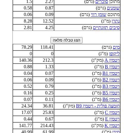
מתוכן
סוכרים
(גרם)
2.27
1.5
שומנים
(גרם)
0.87
0.58
מתוכם
שומן רווי
(גרם)
0.09
0.06
נתרן
(מ"ג)
12.52
8.28
סיבים תזונתיים
(גרם)
4.25
2.81
מים
(גרם)
118.41
78.29
ליקופן
(מ"ג)
0
0
ויטמין A
(מק"ג)
212.3
140.36
ויטמין B
(מ"ג)
1.33
0.88
ויטמין B1
(מ"ג)
0.07
0.04
ויטמין B2
(מ"ג)
0.09
0.06
ויטמין B3
(מ"ג)
0.79
0.52
ויטמין B5
(מ"ג)
0.25
0.16
ויטמין B6
(מ"ג)
0.11
0.07
חומצה פולית - ויטמין B9
(מק"ג)
36.81
24.34
ויטמין C
(מ"ג)
25.83
17.07
ויטמין E
(מ"ג)
0.67
0.44
ויטמין K
(מק"ג)
214.43
141.77
סידן
(מ"ג)
61.99
40.99