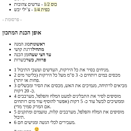
1/2 כוס
-
עדשים צהובות
1/4 כפית
-
צ`ילי יבש
- פרסומת -
אופן הכנת המתכון
ראשונות
סוג המנה
מתחיל
דרגת קושי
עד חצי שעה
זמן הכנה
פרווה, כשר
כשרות
מניחים בסיר את כל הירקות, העדשים ועשבי התיבול.
1
מכסים במים רותחים כ- 3 ס"מ מעל כל הירקות (כליטר מים
2
פחות או יותר).
מביאים לרתיחה, מנמיכים את האש, מכסים את הסיר ומבשלים
3
כ- 20 דקות.
מוסיפים לסיר את התבלינים למעט המלח והפלפל, מערבבים
4
וממשיכים לבשל עוד כ- 5 דקות (אפשר להוסיף עוד מים רותחים
אם המרק סמיך מדי).
מוסיפים את המלח והפלפל, מערבבים קלות, טועמים ומתקנים
5
תיבול.
מעבירים לכלי הגשה ומגישים חם.
6