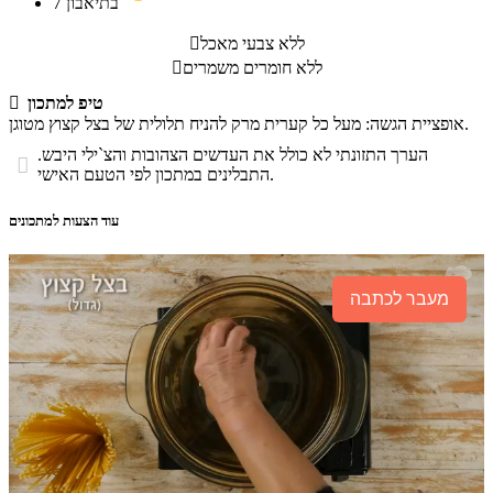
בתיאבון
7
ללא צבעי מאכל

ללא חומרים משמרים

טיפ למתכון

אופציית הגשה: מעל כל קערית מרק להניח תלולית של בצל קצוץ מטוגן.
הערך התזונתי לא כולל את העדשים הצהובות והצ`ילי היבש.

התבלינים במתכון לפי הטעם האישי.
עוד הצעות למתכונים
מעבר לכתבה