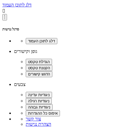
דלג לתוכן העמוד

סרגל נגישות
גופן וקישורים
צבעים
צור קשר
הצהרת נגישות