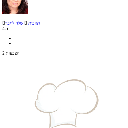
תגובות

שלח לחבר

4.5
2 הצבעות