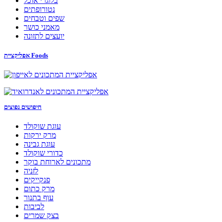
בלוגרי אוכל
נטורופתים
שפים וטבחים
מאמני כושר
יועצים לתזונה
אפליקציית Foods
חיפושים נפוצים
עוגת שוקולד
מרק ירקות
עוגת גבינה
כדורי שוקולד
מתכונים לארוחת בוקר
לזניה
פנקייקים
מרק כתום
עוף בתנור
לביבות
בצק שמרים