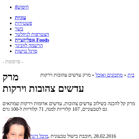
חיפוש

עוגיות
פשטידות
בשר
הצטרפות לניוזלטר
אפליקציית Foods
הרשמה לוובינר
סרגל נגישות
- פרסומת -
מרק
בית
»
מתכונים ואוכל
»
מרק עדשים צהובות וירקות
עדשים צהובות וירקות
מרק קל להכנה בשילוב עדשים צהובות, עדשים אדומות וירקות שמתאים
גם לטבעוניים, 107 קלוריות למנה, 71 קלוריות ל-100 גרם
, 28.02.2016
, חובבת בישול טבעונית
מיכל דינר