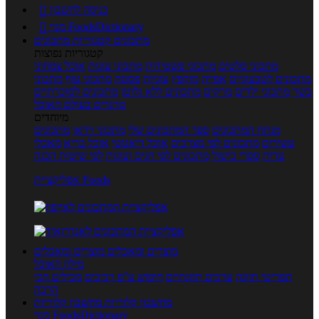
כניסה לחשבון

מנוי FoodsDictionary

מתכונים
קטגוריות מתכונים
קטגוריות נפוצות
מתכוני סלטים
מתכוני פשטידות
מתכוני עוגות
אוכל צמחוני
מתכונים לטבעוניים
אפייה
מוקפץ
עוגיות
פסטה
מתכוני עוף
מתכוני
בשר
מתכוני ילדים
מרקים
מתכונים ללא גלוטן
מתכונים לסוכרתיים
טרנדים בעולם האוכל
מיוחדים
מנתח המתכונים
ספר המתכונים שלי
מתכוני וידאו
מתכונים
עשירים
מתכונים לפי מצרכים
אוכל דיאטטי
אוכל בריא
מאכלי
עדות
ספרי בישול
מתכונים לפי חגים ועונות
לפי שיטות הכנה
אפליקציית Foods
מוצרים ומאכלים
מוצרים ומאכלים
מילון האוכל
תפריטי תזונה
ערכים תזונתיים
חיפוש ע"פ רכיבים
מכילים הכי
הרבה
מחשבון קלוריות
מחשבון קלוריות
מנוי FoodsDictionary