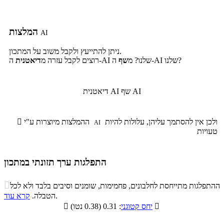
המלצות
AI
ניתן להתייעץ ולקבל משוב על המתכון.
ה-AI שלנו?
ה-AI שלנו? מ
שף
רוצים לקבל עזרה מ
דיאטנית
שף AI
דיאטנית AI
ולכן אין להסתמך עליהן, עלולות להיות
ההמלצות מיוצרות ע"י

AI
טעויות
התפלגות ערך תזונתי במתכון
התפלגות ערך תזונתי במתכון

ההתפלגות מתייחסת לחלבונים, פחמימות, שומנים וסיבים בלבד ולא לכל
סיבים
.
הטבלה.
קרא עוד
פחמימות
חלבונים
שומנים
תזונתיים

: 0.31 (0.38 נטו)
יחס קטוגני

13.1%
20.4%
9.3%
57.2%