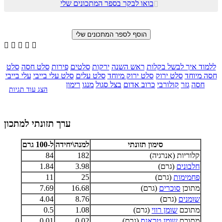
בואו לבקר בספר המתכונים שלי






ללמוד איך לבשל בקלות
ראש השנה
ירקות
סלטים
פירות
סלט חסה
סלט
חסה מיוחד
סלט ירוק
סלט ירוק מיוחד
סלט עלים
סלט עלי בייבי
עלי בייבי
חסה
גזר
קולורבי
כרוב אדום
בצל סגול
מנגו
רימון
הצג עוד תגיות
ערך תזונתי למתכון
סימון תזונתי
למנה\יחידה
ל-100 גרם
קלוריות (אנרגיה)
182
84
חלבונים
(גרם)
3.98
1.84
פחמימות
(גרם)
25
11
מתוכן
סוכרים
(גרם)
16.68
7.69
שומנים
(גרם)
8.76
4.04
מתוכם
שומן רווי
(גרם)
1.08
0.5
מתוכם
שומן טראנס
(גרם)
0.02
0.01