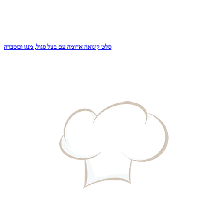
סלט קינואה אדומה עם בצל סגול, מנגו וכוסברה