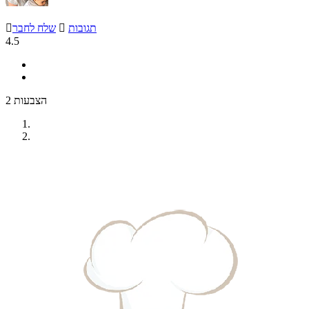
תגובות

שלח לחבר

4.5
2 הצבעות