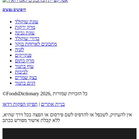
חיפושים נפוצים
עוגת שוקולד
מרק ירקות
עוגת גבינה
כדורי שוקולד
מתכונים לארוחת בוקר
לזניה
פנקייקים
מרק כתום
עוף בתנור
לביבות
בצק שמרים
דגים בתנור
©FoodsDictionary 2026, כל הזכויות שמורות
בניית אתרים
|
תפיקו הפקות וידאו
אין להעתיק, לשכפל או להדפיס לשם פירסום או הפצה בכל דרך שהיא,
ללא קבלת אישור מפורש בכתב