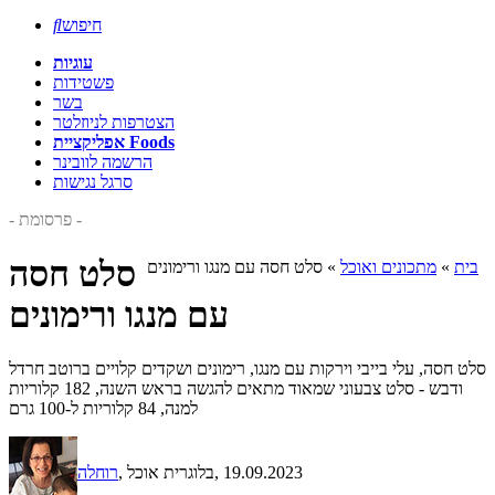
חיפוש

עוגיות
פשטידות
בשר
הצטרפות לניוזלטר
אפליקציית Foods
הרשמה לוובינר
סרגל נגישות
- פרסומת -
סלט חסה
בית
»
מתכונים ואוכל
»
סלט חסה עם מנגו ורימונים
עם מנגו ורימונים
סלט חסה, עלי בייבי וירקות עם מנגו, רימונים ושקדים קלויים ברוטב חרדל
ודבש - סלט צבעוני שמאוד מתאים להגשה בראש השנה, 182 קלוריות
למנה, 84 קלוריות ל-100 גרם
, 19.09.2023
, בלוגרית אוכל
רוחלה