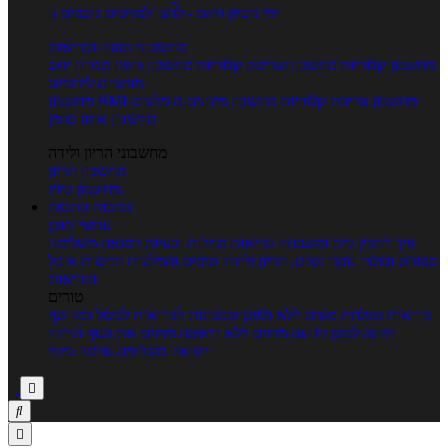
5 ימי ניסיון חינם - לחצו לפרטים נוספים
מחשבוני תזונה ובריאות
מחשבון קלוריות
מחשבון שריפת קלוריות
מחשבון דופק מטרה
יחס
מותניים לירכיים
מחשבון צריכת קלוריות
מחשבון מינונים מומלצים
מחשבון BMI
מחשבון אחוז שומן
מחשבוני הריון ולידה
מחשבון הריון
מחשבון ביוץ
כתבות
כתבות
ערוצי תוכן
איך להכין
בית ומשפחה
בריאות
מחלות ובעיות
רפואה משלימה
ספורט וכושר גופני
נשים, הריון ולידה
טיפים והמלצות
חדשות אוכל
ובריאות
טורים
בריאות בצלחת
טעים ללא גלוטן
טבעונות לבריאות
לבשל כמו שף
תזונה לבטן רגועה
מרזים ללא דיאטה
מזיזים את הגוף
הרזיה
ורפואה משלימה
גורמה ביתי


