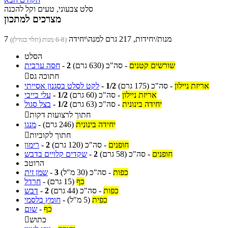
סלט צבעוני, טעים וקל להכנה
מצרכים למתכון
7 מנות/יחידות, 217 גרם למנה\יחידה
(6-8 מנות (תלוי בגודל))
הסלט
שורשים קטנים
-
סה"כ
(630 גרם)
2
-
חסה ערבית
חתוכה גס

אריזת ניילון
-
סה"כ
(175 גרם)
1/2
-
לקט לסלט בסגנון אסייתי
אריזת ניילון
-
סה"כ
(60 גרם)
1/2
-
עלי בייבי
יחידה בינונית
-
סה"כ
(63 גרם)
1/2
-
בצל סגול
חתוך לרצועות דקות

יחידה בינונית
(246 גרם)
-
מנגו
חתוך לקוביות

חופנים
-
סה"כ
(120 גרם)
2
-
רימון
חופנים
-
סה"כ
(58 גרם)
2
-
שקדים קלויים בדבש
הרוטב
כפות
-
סה"כ
(30 מ"ל)
3
-
שמן זית
כף
(15 גרם)
-
חרדל
כפות
-
סה"כ
(44 גרם)
2
-
דבש
כפית
(5 מ"ל)
-
חומץ בלסמי
כף
-
שום
כתוש
