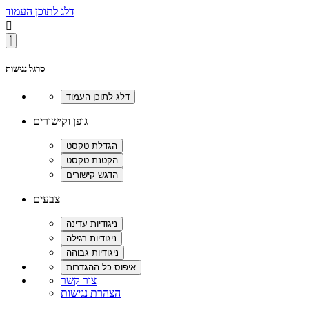
דלג לתוכן העמוד

סרגל נגישות
גופן וקישורים
צבעים
צור קשר
הצהרת נגישות