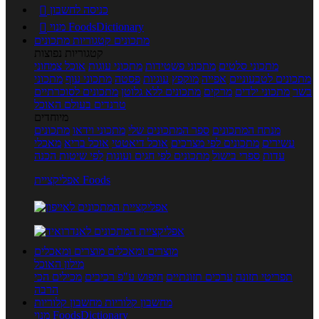
כניסה לחשבון

מנוי FoodsDictionary

מתכונים
קטגוריות מתכונים
קטגוריות נפוצות
מתכוני סלטים
מתכוני פשטידות
מתכוני עוגות
אוכל צמחוני
מתכונים לטבעוניים
אפייה
מוקפץ
עוגיות
פסטה
מתכוני עוף
מתכוני
בשר
מתכוני ילדים
מרקים
מתכונים ללא גלוטן
מתכונים לסוכרתיים
טרנדים בעולם האוכל
מיוחדים
מנתח המתכונים
ספר המתכונים שלי
מתכוני וידאו
מתכונים
עשירים
מתכונים לפי מצרכים
אוכל דיאטטי
אוכל בריא
מאכלי
עדות
ספרי בישול
מתכונים לפי חגים ועונות
לפי שיטות הכנה
אפליקציית Foods
מוצרים ומאכלים
מוצרים ומאכלים
מילון האוכל
תפריטי תזונה
ערכים תזונתיים
חיפוש ע"פ רכיבים
מכילים הכי
הרבה
מחשבון קלוריות
מחשבון קלוריות
מנוי FoodsDictionary