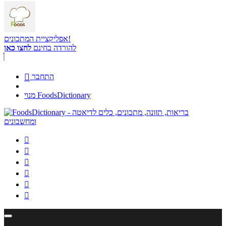
אפליקציית המתכונים!
להורדה בחינם
לחצו כאן
התחבר

מנוי FoodsDictionary





