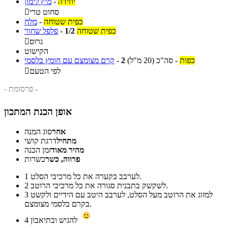
יחידה
-
מיץ לימון
סחוט טרי

כפית שטוחה
-
מלח
כפית שטוחה
1/2
-
פלפל שחור
גרוס

הקישוט
כפות
-
סה"כ
(20 מ"ל)
2
-
קרם מצומצם עם חומץ בלסמי
לפי הטעם

- פרסומת -
אופן הכנת המתכון
אחר
סוג המנה
מתחיל
דרגת קושי
מהיר מאוד
זמן הכנה
פרווה, כשר
כשרות
לערבב בקערה את כל מרכיבי הסלט.
1
לשקשק בתבנית סגורה את כל מרכיבי הרוטב.
2
למזוג את הרוטב מעל הסלט, לערבב היטב עם הידיים ולקשט
3
בקרם בלסמי מצומצם.
להגיש ובתיאבון
4