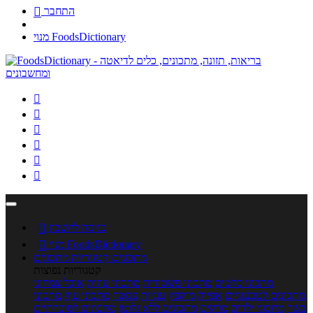
התחבר

מנוי FoodsDictionary






כניסה לחשבון

מנוי FoodsDictionary

מתכונים
קטגוריות מתכונים
קטגוריות נפוצות
מתכוני סלטים
מתכוני פשטידות
מתכוני עוגות
אוכל צמחוני
מתכונים לטבעוניים
אפייה
מוקפץ
עוגיות
פסטה
מתכוני עוף
מתכוני
בשר
מתכוני ילדים
מרקים
מתכונים ללא גלוטן
מתכונים לסוכרתיים