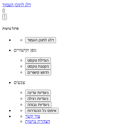
דלג לתוכן העמוד

סרגל נגישות
גופן וקישורים
צבעים
צור קשר
הצהרת נגישות