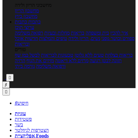
מחשבוני הריון ולידה
מחשבון הריון
מחשבון ביוץ
כתבות
כתבות
ערוצי תוכן
איך להכין
בית ומשפחה
בריאות
מחלות ובעיות
רפואה משלימה
ספורט וכושר גופני
נשים, הריון ולידה
טיפים והמלצות
חדשות אוכל
ובריאות
טורים
בריאות בצלחת
טעים ללא גלוטן
טבעונות לבריאות
לבשל כמו שף
תזונה לבטן רגועה
מרזים ללא דיאטה
מזיזים את הגוף
הרזיה
ורפואה משלימה
גורמה ביתי



חיפוש

עוגיות
פשטידות
בשר
הצטרפות לניוזלטר
אפליקציית Foods