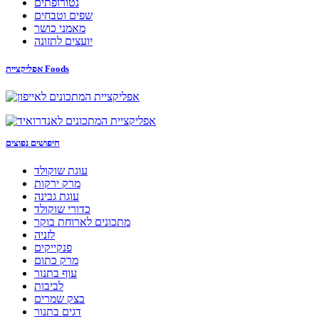
נטורופתים
שפים וטבחים
מאמני כושר
יועצים לתזונה
אפליקציית Foods
חיפושים נפוצים
עוגת שוקולד
מרק ירקות
עוגת גבינה
כדורי שוקולד
מתכונים לארוחת בוקר
לזניה
פנקייקים
מרק כתום
עוף בתנור
לביבות
בצק שמרים
דגים בתנור