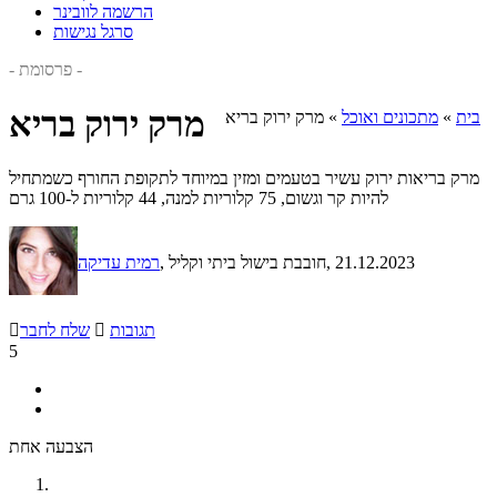
הרשמה לוובינר
סרגל נגישות
- פרסומת -
מרק ירוק בריא
בית
»
מתכונים ואוכל
»
מרק ירוק בריא
מרק בריאות ירוק עשיר בטעמים ומזין במיוחד לתקופת החורף כשמתחיל
להיות קר וגשום, 75 קלוריות למנה, 44 קלוריות ל-100 גרם
, 21.12.2023
, חובבת בישול ביתי וקליל
רמית עדיקה
תגובות

שלח לחבר

5
הצבעה אחת