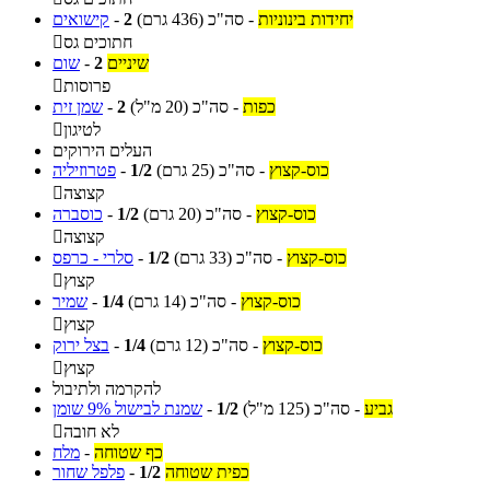
יחידות בינוניות
-
סה"כ
(436 גרם)
2
-
קישואים
חתוכים גס

שיניים
2
-
שום
פרוסות

כפות
-
סה"כ
(20 מ"ל)
2
-
שמן זית
לטיגון

העלים הירוקים
כוס-קצוץ
-
סה"כ
(25 גרם)
1/2
-
פטרוזיליה
קצוצה

כוס-קצוץ
-
סה"כ
(20 גרם)
1/2
-
כוסברה
קצוצה

כוס-קצוץ
-
סה"כ
(33 גרם)
1/2
-
סלרי - כרפס
קצוץ

כוס-קצוץ
-
סה"כ
(14 גרם)
1/4
-
שמיר
קצוץ

כוס-קצוץ
-
סה"כ
(12 גרם)
1/4
-
בצל ירוק
קצוץ

להקרמה ולתיבול
גביע
-
סה"כ
(125 מ"ל)
1/2
-
שמנת לבישול 9% שומן
לא חובה

כף שטוחה
-
מלח
כפית שטוחה
1/2
-
פלפל שחור