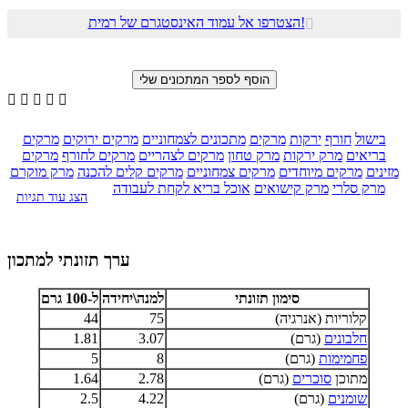
הצטרפו אל עמוד האינסטגרם של רמית!






בישול
חורף
ירקות
מרקים
מתכונים לצמחוניים
מרקים ירוקים
מרקים
בריאים
מרק ירקות
מרק טחון
מרקים לצהריים
מרקים לחורף
מרקים
מזינים
מרקים מיוחדים
מרקים צמחוניים
מרקים קלים להכנה
מרק מוקרם
מרק סלרי
מרק קישואים
אוכל בריא לקחת לעבודה
הצג עוד תגיות
ערך תזונתי למתכון
סימון תזונתי
למנה\יחידה
ל-100 גרם
קלוריות (אנרגיה)
75
44
חלבונים
(גרם)
3.07
1.81
פחמימות
(גרם)
8
5
מתוכן
סוכרים
(גרם)
2.78
1.64
שומנים
(גרם)
4.22
2.5