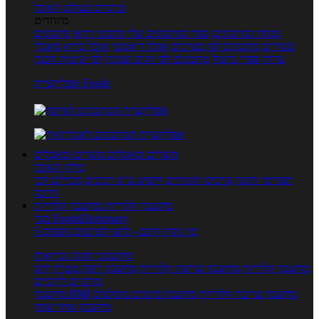
טרנדים בעולם האוכל
מיוחדים
מנתח המתכונים
ספר המתכונים שלי
מתכוני וידאו
מתכונים
עשירים
מתכונים לפי מצרכים
אוכל דיאטטי
אוכל בריא
מאכלי
עדות
ספרי בישול
מתכונים לפי חגים ועונות
לפי שיטות הכנה
אפליקציית Foods
מוצרים ומאכלים
מוצרים ומאכלים
מילון האוכל
תפריטי תזונה
ערכים תזונתיים
חיפוש ע"פ רכיבים
מכילים הכי
הרבה
מחשבון קלוריות
מחשבון קלוריות
מנוי FoodsDictionary
5 ימי ניסיון חינם - לחצו לפרטים נוספים
מחשבוני תזונה ובריאות
מחשבון קלוריות
מחשבון שריפת קלוריות
מחשבון דופק מטרה
יחס
מותניים לירכיים
מחשבון צריכת קלוריות
מחשבון מינונים מומלצים
מחשבון BMI
מחשבון אחוז שומן