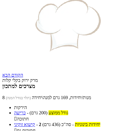
הקודם
הבא
מרק ירוק בקלי קלות
מצרכים למתכון
8 מנות/יחידות, 169 גרם למנה\יחידה
(תלוי בגודל המנה)
הירקות
גודל ממוצע
(200 גרם)
-
כרישה
חתוכה

יחידות בינוניות
-
סה"כ
(436 גרם)
2
-
קישוא זוקיני
חתוכים גס
