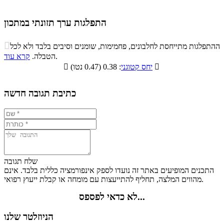
התפלגות ערך תזונתי במתכון
התפלגות ערך תזונתי במתכון

ההתפלגות מתייחסת לחלבונים, פחמימות, שומנים וסיבים בלבד ולא לכל
סיבים
.
הטבלה.
קרא עוד
פחמימות
חלבונים
שומנים
תזונתיים

: 0.38 (0.47 נטו)
יחס קטוגני

11.6%
24.5%
17.8%
46.1%
כתיבת תגובה חדשה
שלח תגובה
התכנים המופיעים באתר זה נועדו לספק אינפורמציה כללית בלבד. אינם
מהווים המלצה, תחליף להתייעצות עם מומחה או קבלת ייעוץ רפואי.
לא כדאי לפספס...
הניוזלטר שלנו