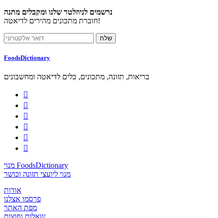
נרשמים לניוזלטר שלנו ומקבלים מתנה
חוברת מתכונים מהירים לדיאטה!
FoodsDictionary
בריאות, תזונה, מתכונים, כלים לדיאטה ומחשבונים






מנוי FoodsDictionary
מנוי ליועצי תזונה וכושר
אודות
פרסמו אצלנו
מפת האתר
שאלות נפוצות