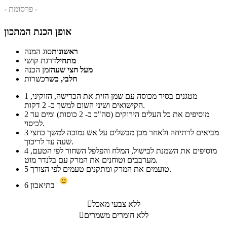
- פרסומת -
אופן הכנת המתכון
ראשונות
סוג המנה
מתחיל
דרגת קושי
מעל חצי שעה
זמן הכנה
חלבי, כשר
כשרות
מטגנים בסיר מכוסה עם שמן הזית את הכרישה, הזוקיני,
1
הקישואים ושיני השום למשך כ- 2 דקות.
מוסיפים את כל העלים הירוקים (סה"כ כ- 2 כוסות) ומים עד
2
לכיסוי.
מביאים לרתיחה ולאחר מכן מבשלים על אש נמוכה למשך כחצי
3
שעה עד לריכוך.
מוסיפים את השמנת לבישול, המלח והפלפל השחור לפי הטעם,
4
מערבבים וטוחנים את המרק עם בלנדר מוט.
טועמים את המרק ומתקנים טעמים לפי הצורך.
5
בתיאבון
6
ללא צבעי מאכל

ללא חומרים משמרים
