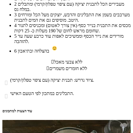
מעבירים הכל לתבנית יציקה (עם ציפוי טפלון/קרמי) ומתבלים
2
במלח גס.
מערבבים בשמן את התבלינים והדבש, יוצקים מעל הכל ומורחים
3
היטב. מוסיפים גם את המים לתבנית.
מכסים את התבנית בנייר כסף (אין צורך לאטום) ומכניסים לתנור
4
שחומם מראש לחום של 190 מעלות כ- 25 דקות.
מורידים את נייר הכסף וממשיכים לאפות עוד כרבע שעה עד
5
להזהבה.
בהצלחה ובתיאבון
6
ללא צבעי מאכל

ללא חומרים משמרים

ציוד נדרש: תבנית יציקה (עם ציפוי טפלון/קרמי).

התבלינים במתכון לפי הטעם האישי.

עוד הצעות למתכונים