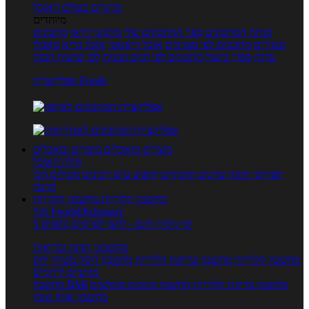
טרנדים בעולם האוכל
מיוחדים
מנתח המתכונים
ספר המתכונים שלי
מתכוני וידאו
מתכונים
עשירים
מתכונים לפי מצרכים
אוכל דיאטטי
אוכל בריא
מאכלי
עדות
ספרי בישול
מתכונים לפי חגים ועונות
לפי שיטות הכנה
אפליקציית Foods
מוצרים ומאכלים
מוצרים ומאכלים
מילון האוכל
תפריטי תזונה
ערכים תזונתיים
חיפוש ע"פ רכיבים
מכילים הכי
הרבה
מחשבון קלוריות
מחשבון קלוריות
מנוי FoodsDictionary
5 ימי ניסיון חינם - לחצו לפרטים נוספים
מחשבוני תזונה ובריאות
מחשבון קלוריות
מחשבון שריפת קלוריות
מחשבון דופק מטרה
יחס
מותניים לירכיים
מחשבון צריכת קלוריות
מחשבון מינונים מומלצים
מחשבון BMI
מחשבון אחוז שומן