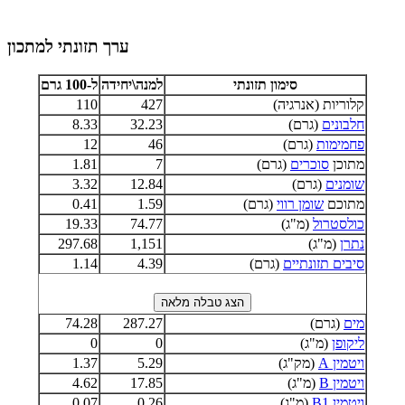
ערך תזונתי למתכון
סימון תזונתי
למנה\יחידה
ל-100 גרם
קלוריות (אנרגיה)
427
110
חלבונים
(גרם)
32.23
8.33
פחמימות
(גרם)
46
12
מתוכן
סוכרים
(גרם)
7
1.81
שומנים
(גרם)
12.84
3.32
מתוכם
שומן רווי
(גרם)
1.59
0.41
כולסטרול
(מ"ג)
74.77
19.33
נתרן
(מ"ג)
1,151
297.68
סיבים תזונתיים
(גרם)
4.39
1.14
מים
(גרם)
287.27
74.28
ליקופן
(מ"ג)
0
0
ויטמין A
(מק"ג)
5.29
1.37
ויטמין B
(מ"ג)
17.85
4.62
ויטמין B1
(מ"ג)
0.26
0.07