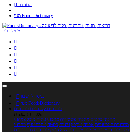
התחבר

מנוי FoodsDictionary






כניסה לחשבון

מנוי FoodsDictionary

מתכונים
קטגוריות מתכונים
קטגוריות נפוצות
מתכוני סלטים
מתכוני פשטידות
מתכוני עוגות
אוכל צמחוני
מתכונים לטבעוניים
אפייה
מוקפץ
עוגיות
פסטה
מתכוני עוף
מתכוני
בשר
מתכוני ילדים
מרקים
מתכונים ללא גלוטן
מתכונים לסוכרתיים