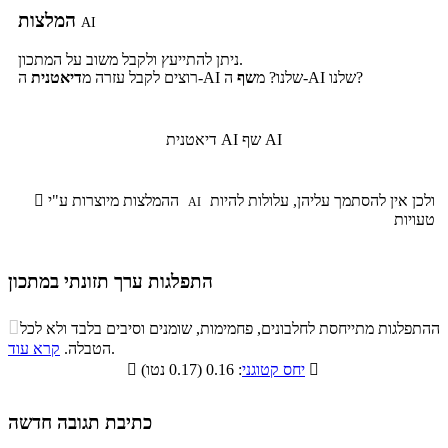
המלצות
AI
ניתן להתייעץ ולקבל משוב על המתכון.
ה-AI שלנו?
ה-AI שלנו? מ
שף
רוצים לקבל עזרה מ
דיאטנית
שף AI
דיאטנית AI
ולכן אין להסתמך עליהן, עלולות להיות
ההמלצות מיוצרות ע"י

AI
טעויות
התפלגות ערך תזונתי במתכון
התפלגות ערך תזונתי במתכון

ההתפלגות מתייחסת לחלבונים, פחמימות, שומנים וסיבים בלבד ולא לכל
סיבים
.
הטבלה.
קרא עוד
פחמימות
חלבונים
שומנים
תזונתיים

: 0.16 (0.17 נטו)
יחס קטוגני

4.6%
13.5%
33.9%
48%
כתיבת תגובה חדשה