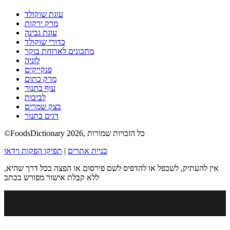
עוגת שוקולד
מרק ירקות
עוגת גבינה
כדורי שוקולד
מתכונים לארוחת בוקר
לזניה
פנקייקים
מרק כתום
עוף בתנור
לביבות
בצק שמרים
דגים בתנור
©FoodsDictionary 2026, כל הזכויות שמורות
בניית אתרים
|
תפיקו הפקות וידאו
אין להעתיק, לשכפל או להדפיס לשם פירסום או הפצה בכל דרך שהיא,
ללא קבלת אישור מפורש בכתב