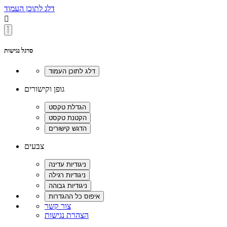
דלג לתוכן העמוד

סרגל נגישות
גופן וקישורים
צבעים
צור קשר
הצהרת נגישות