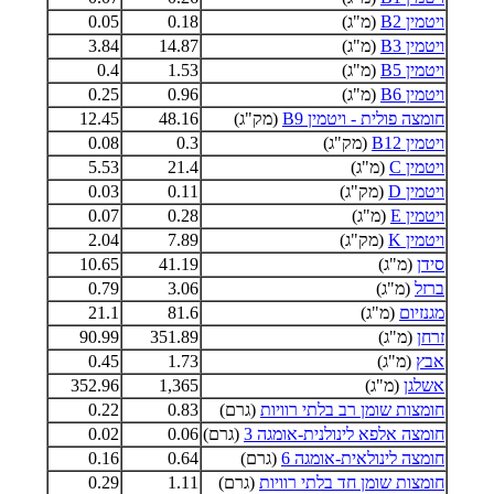
ויטמין B2
(מ"ג)
0.18
0.05
ויטמין B3
(מ"ג)
14.87
3.84
ויטמין B5
(מ"ג)
1.53
0.4
ויטמין B6
(מ"ג)
0.96
0.25
חומצה פולית - ויטמין B9
(מק"ג)
48.16
12.45
ויטמין B12
(מק"ג)
0.3
0.08
ויטמין C
(מ"ג)
21.4
5.53
ויטמין D
(מק"ג)
0.11
0.03
ויטמין E
(מ"ג)
0.28
0.07
ויטמין K
(מק"ג)
7.89
2.04
סידן
(מ"ג)
41.19
10.65
ברזל
(מ"ג)
3.06
0.79
מגנזיום
(מ"ג)
81.6
21.1
זרחן
(מ"ג)
351.89
90.99
אבץ
(מ"ג)
1.73
0.45
אשלגן
(מ"ג)
1,365
352.96
חומצות שומן רב בלתי רוויות
(גרם)
0.83
0.22
חומצה אלפא לינולנית-אומגה 3
(גרם)
0.06
0.02
חומצה לינולאית-אומגה 6
(גרם)
0.64
0.16
חומצות שומן חד בלתי רוויות
(גרם)
1.11
0.29