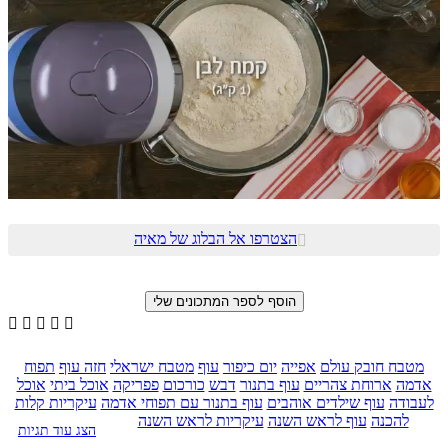
הצטרפו אל הבלוג של מאיה






מטבח חובק עולם
אפייה
יום כיפור
עוף
מטבח ישראלי
חזה עוף
תפוח
אדמה
ארוחת צהריים
עוף בתנור
דבש
כורכום
פפריקה
אוכל ביתי
אוכל
לעבודה
עוף שילדים אוהבים
עוף בתנור עם תפוחי אדמה
עיקריות קלות
להכנה
עוף לראש השנה
עיקריות לראש השנה
הצג עוד תגיות