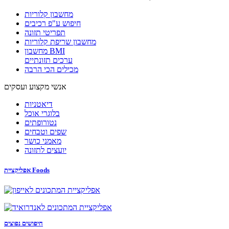
מחשבון קלוריות
חיפוש ע"פ רכיבים
תפריטי תזונה
מחשבון שריפת קלוריות
מחשבון BMI
ערכים תזונתיים
מכילים הכי הרבה
אנשי מקצוע ועסקים
דיאטניות
בלוגרי אוכל
נטורופתים
שפים וטבחים
מאמני כושר
יועצים לתזונה
אפליקציית Foods
חיפושים נפוצים