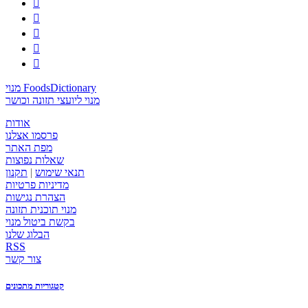





מנוי FoodsDictionary
מנוי ליועצי תזונה וכושר
אודות
פרסמו אצלנו
מפת האתר
שאלות נפוצות
תנאי שימוש
|
תקנון
מדיניות פרטיות
הצהרת נגישות
מנוי תוכנית תזונה
בקשת ביטול מנוי
הבלוג שלנו
RSS
צור קשר
קטגוריות מתכונים