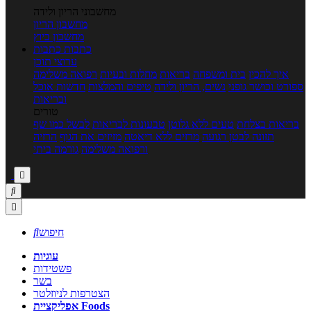
מחשבוני הריון ולידה
מחשבון הריון
מחשבון ביוץ
כתבות
כתבות
ערוצי תוכן
איך להכין
בית ומשפחה
בריאות
מחלות ובעיות
רפואה משלימה
ספורט וכושר גופני
נשים, הריון ולידה
טיפים והמלצות
חדשות אוכל
ובריאות
טורים
בריאות בצלחת
טעים ללא גלוטן
טבעונות לבריאות
לבשל כמו שף
תזונה לבטן רגועה
מרזים ללא דיאטה
מזיזים את הגוף
הרזיה
ורפואה משלימה
גורמה ביתי



חיפוש

עוגיות
פשטידות
בשר
הצטרפות לניוזלטר
אפליקציית Foods