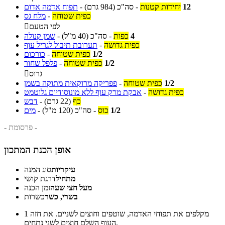
12
יחידות קטנות
-
סה"כ
(984 גרם)
-
תפוח אדמה אדום
כפית שטוחה
-
מלח גס
לפי הטעם

4
כפות
-
סה"כ
(40 מ"ל)
-
שמן קנולה
כפית גדושה
-
תערובת תיבול לגריל עוף
1/2
כפית שטוחה
-
כורכום
1/2
כפית שטוחה
-
פלפל שחור
גרוס

1/2
כפית שטוחה
-
פפריקה מרוקאית מתוקה בשמן
כפית גדושה
-
אבקת מרק עוף ללא מונוסודיום גלוטמט
כף
(22 גרם)
-
דבש
1/2
כוס
-
סה"כ
(120 מ"ל)
-
מים
- פרסומת -
אופן הכנת המתכון
עיקריות
סוג המנה
מתחיל
דרגת קושי
מעל חצי שעה
זמן הכנה
בשרי, כשר
כשרות
מקלפים את תפוחי האדמה, שוטפים וחוצים לשניים. את חזה
1
העוף השלם חוצים לשני נתחים.