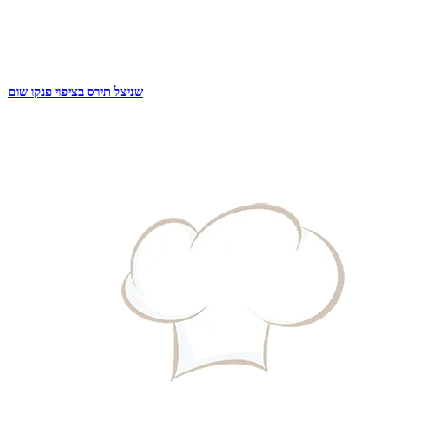
שניצל תירס בציפוי פנקו שום