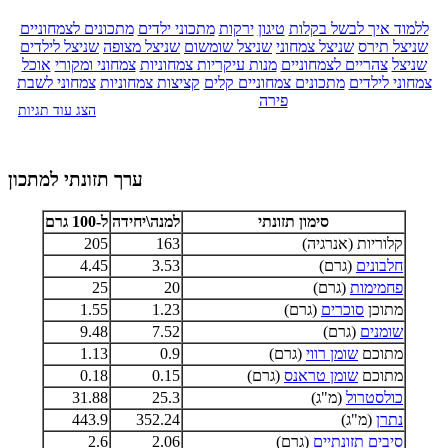
ללמוד איך לבשל בקלות
טיגון
ירקות
מתכוני ילדים
מתכונים לצמחוניים
שניצל תירס
שניצל צמחוני
שניצל שומשום
שניצל מצופה
שניצל לילדים
שניצל
צהריים לצמחוניים
מנות עיקריות צמחוניות
צמחוני ומקורי
אוכל
צמחוני לילדים
מתכונים צמחוניים קלים
קציצות צמחוניות
צמחוני לשבת
פירה
הצג עוד תגיות
ערך תזונתי למתכון
סימון תזונתי
למנה\יחידה
ל-100 גרם
קלוריות (אנרגיה)
163
205
חלבונים
(גרם)
3.53
4.45
פחמימות
(גרם)
20
25
מתוכן
סוכרים
(גרם)
1.23
1.55
שומנים
(גרם)
7.52
9.48
מתוכם
שומן רווי
(גרם)
0.9
1.13
מתוכם
שומן טראנס
(גרם)
0.15
0.18
כולסטרול
(מ"ג)
25.3
31.88
נתרן
(מ"ג)
352.24
443.9
סיבים תזונתיים
(גרם)
2.06
2.6