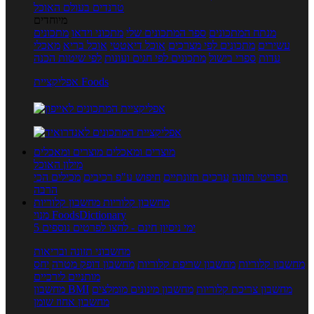
טרנדים בעולם האוכל
מיוחדים
מנתח המתכונים
ספר המתכונים שלי
מתכוני וידאו
מתכונים
עשירים
מתכונים לפי מצרכים
אוכל דיאטטי
אוכל בריא
מאכלי
עדות
ספרי בישול
מתכונים לפי חגים ועונות
לפי שיטות הכנה
אפליקציית Foods
מוצרים ומאכלים
מוצרים ומאכלים
מילון האוכל
תפריטי תזונה
ערכים תזונתיים
חיפוש ע"פ רכיבים
מכילים הכי
הרבה
מחשבון קלוריות
מחשבון קלוריות
מנוי FoodsDictionary
5 ימי ניסיון חינם - לחצו לפרטים נוספים
מחשבוני תזונה ובריאות
מחשבון קלוריות
מחשבון שריפת קלוריות
מחשבון דופק מטרה
יחס
מותניים לירכיים
מחשבון צריכת קלוריות
מחשבון מינונים מומלצים
מחשבון BMI
מחשבון אחוז שומן