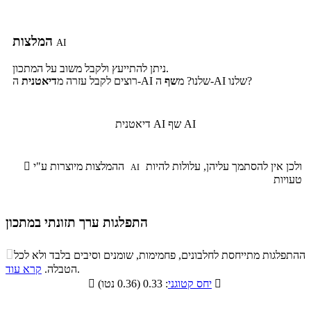
המלצות
AI
ניתן להתייעץ ולקבל משוב על המתכון.
ה-AI שלנו?
ה-AI שלנו? מ
שף
רוצים לקבל עזרה מ
דיאטנית
שף AI
דיאטנית AI
ולכן אין להסתמך עליהן, עלולות להיות
ההמלצות מיוצרות ע"י

AI
טעויות
התפלגות ערך תזונתי במתכון
התפלגות ערך תזונתי במתכון

ההתפלגות מתייחסת לחלבונים, פחמימות, שומנים וסיבים בלבד ולא לכל
סיבים
.
הטבלה.
קרא עוד
פחמימות
חלבונים
שומנים
תזונתיים

: 0.33 (0.36 נטו)
יחס קטוגני

6.3%
23%
10.8%
59.9%