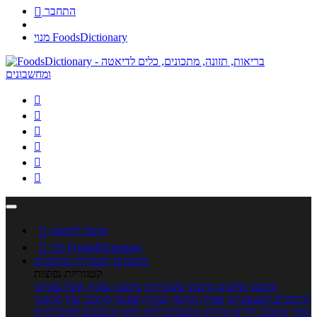
התחבר

מנוי FoodsDictionary






כניסה לחשבון

מנוי FoodsDictionary

מתכונים
קטגוריות מתכונים
קטגוריות נפוצות
מתכוני סלטים
מתכוני פשטידות
מתכוני עוגות
אוכל צמחוני
מתכונים לטבעוניים
אפייה
מוקפץ
עוגיות
פסטה
מתכוני עוף
מתכוני
בשר
מתכוני ילדים
מרקים
מתכונים ללא גלוטן
מתכונים לסוכרתיים