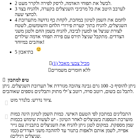
לבשל את תפוחי האדמה, לרסק לפירה ולקרר מעט.
2
לערבב היטב את כל מרכיבי השניצלים בקערה, ולהניח בצד
3
לכחצי שעה.
לחמם את השמן לטיגון במחבת, לקחת כף גדושה מתערובת
4
השניצלים, להניח בתוך קערת פירורי הלחם והשומשום, לשטח
לצורת שניצל או למעין לביבה, להניח בשמן החם ולטגן משני
הצדדים. מתקבל שניצל תירס עם פירה תפוחי אדמה שילדים
אוהבים במיוחד!
בתיאבון
5
מכיל צבעי מאכל (1)

ללא חומרים משמרים

טיפ למתכון

ניתן להוסיף כ- 100 גרם גבינה צהובה מגורדת אל תערובת השניצלים. ניתן
לתבל גם בשום, רוטב סויה, רוטב צ`ילי מתוק ותבלינים נוספים שאוהבים.
ציוד נדרש: בלנדר מוט.

התבלינים במתכון לפי הטעם האישי. כמות השמן לטיגון הינה כמות

מוערכת הנספגת בשניצלים לאחר הטיגון - יש לעשות שימוש בכמות
שמן מספקת. במקום לטגן ניתן להניח את השניצלים בתבנית עם נייר
אפייה, לשמן אותם ולאפות בתנור עד להזהבה משני הצדדים (כמו
שניצלים רגילים).