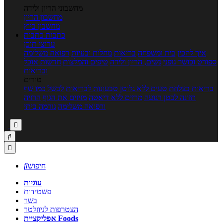
מחשבוני הריון ולידה
מחשבון הריון
מחשבון ביוץ
כתבות
כתבות
ערוצי תוכן
איך להכין
בית ומשפחה
בריאות
מחלות ובעיות
רפואה משלימה
ספורט וכושר גופני
נשים, הריון ולידה
טיפים והמלצות
חדשות אוכל
ובריאות
טורים
בריאות בצלחת
טעים ללא גלוטן
טבעונות לבריאות
לבשל כמו שף
תזונה לבטן רגועה
מרזים ללא דיאטה
מזיזים את הגוף
הרזיה
ורפואה משלימה
גורמה ביתי



חיפוש

עוגיות
פשטידות
בשר
הצטרפות לניוזלטר
אפליקציית Foods