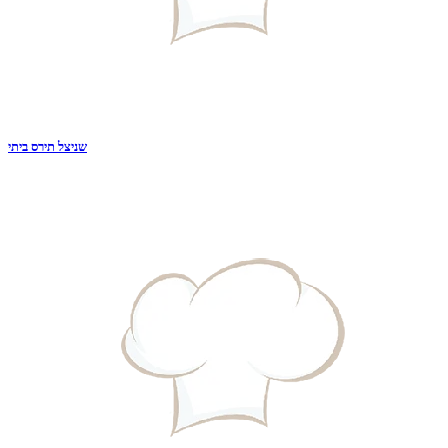
שניצל תירס ביתי