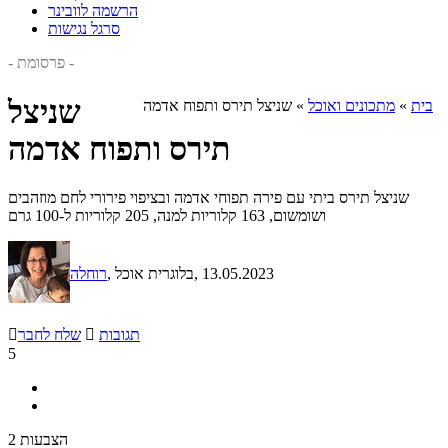
הרשמה לוובינר
סרגל נגישות
- פרסומת -
שניצל
בית
»
מתכונים ואוכל
»
שניצל תירס ותפוח אדמה
תירס ותפוח אדמה
שניצל תירס ביתי עם פירה תפוחי אדמה ובציפוי פירורי לחם מוזהבים
ושומשום, 163 קלוריות למנה, 205 קלוריות ל-100 גרם
, 13.05.2023
, בלוגרית אוכל
רוחלה
תגובות

שלח לחבר

5
2 הצבעות