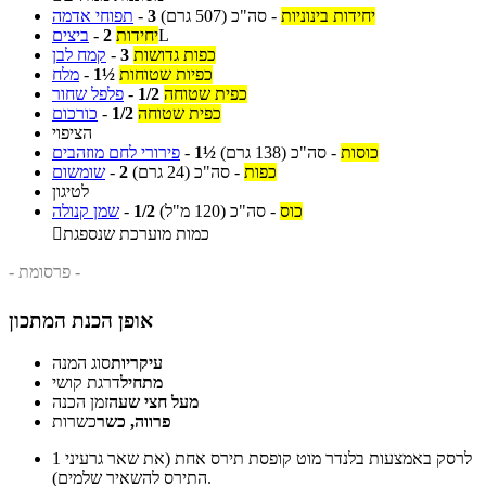
יחידות בינוניות
-
סה"כ
(507 גרם)
3
-
תפוחי אדמה
L
יחידות
2
-
ביצים
כפות גדושות
3
-
קמח לבן
כפיות שטוחות
1½
-
מלח
כפית שטוחה
1/2
-
פלפל שחור
כפית שטוחה
1/2
-
כורכום
הציפוי
כוסות
-
סה"כ
(138 גרם)
1½
-
פירורי לחם מוזהבים
כפות
-
סה"כ
(24 גרם)
2
-
שומשום
לטיגון
כוס
-
סה"כ
(120 מ"ל)
1/2
-
שמן קנולה
כמות מוערכת שנספגת

- פרסומת -
אופן הכנת המתכון
עיקריות
סוג המנה
מתחיל
דרגת קושי
מעל חצי שעה
זמן הכנה
פרווה, כשר
כשרות
לרסק באמצעות בלנדר מוט קופסת תירס אחת (את שאר גרעיני
1
התירס להשאיר שלמים).