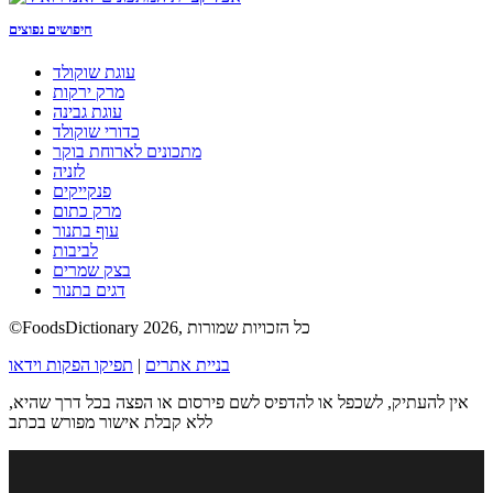
חיפושים נפוצים
עוגת שוקולד
מרק ירקות
עוגת גבינה
כדורי שוקולד
מתכונים לארוחת בוקר
לזניה
פנקייקים
מרק כתום
עוף בתנור
לביבות
בצק שמרים
דגים בתנור
©FoodsDictionary 2026, כל הזכויות שמורות
בניית אתרים
|
תפיקו הפקות וידאו
אין להעתיק, לשכפל או להדפיס לשם פירסום או הפצה בכל דרך שהיא,
ללא קבלת אישור מפורש בכתב