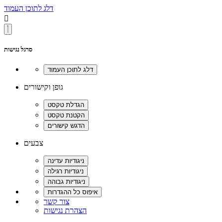
דלג לתוכן העמוד

סרגל נגישות
גופן וקישורים
צבעים
צור קשר
הצהרת נגישות