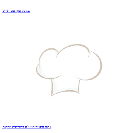
שניצל עוף עם תירס
נתח סינטה בנינג`ה במרינדה וירקות