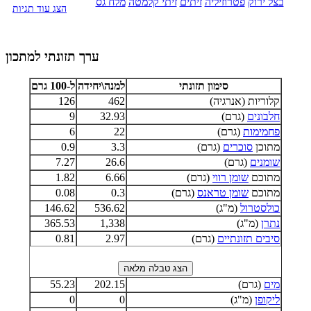
בצל ירוק
פטרוזיליה
זיתים
זיתי קלמטה
מלח גס
הצג עוד תגיות
ערך תזונתי למתכון
סימון תזונתי
למנה\יחידה
ל-100 גרם
קלוריות (אנרגיה)
462
126
חלבונים
(גרם)
32.93
9
פחמימות
(גרם)
22
6
מתוכן
סוכרים
(גרם)
3.3
0.9
שומנים
(גרם)
26.6
7.27
מתוכם
שומן רווי
(גרם)
6.66
1.82
מתוכם
שומן טראנס
(גרם)
0.3
0.08
כולסטרול
(מ"ג)
536.62
146.62
נתרן
(מ"ג)
1,338
365.53
סיבים תזונתיים
(גרם)
2.97
0.81
מים
(גרם)
202.15
55.23
ליקופן
(מ"ג)
0
0