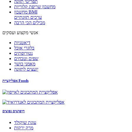
תפריטי תזונה
מחשבון שריפת קלוריות
מחשבון BMI
ערכים תזונתיים
מכילים הכי הרבה
אנשי מקצוע ועסקים
דיאטניות
בלוגרי אוכל
נטורופתים
שפים וטבחים
מאמני כושר
יועצים לתזונה
אפליקציית Foods
חיפושים נפוצים
עוגת שוקולד
מרק ירקות