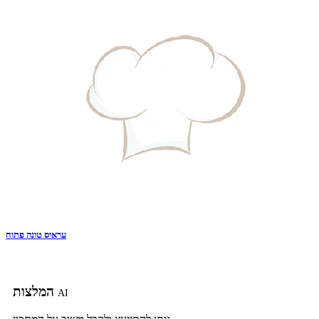
עראיס טונה פתוח
המלצות
AI