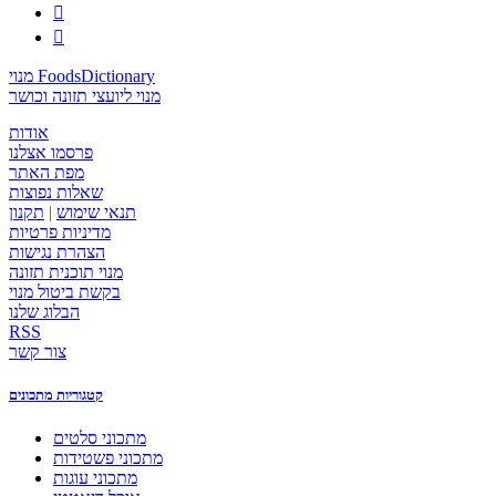


מנוי FoodsDictionary
מנוי ליועצי תזונה וכושר
אודות
פרסמו אצלנו
מפת האתר
שאלות נפוצות
תנאי שימוש
|
תקנון
מדיניות פרטיות
הצהרת נגישות
מנוי תוכנית תזונה
בקשת ביטול מנוי
הבלוג שלנו
RSS
צור קשר
קטגוריות מתכונים
מתכוני סלטים
מתכוני פשטידות
מתכוני עוגות