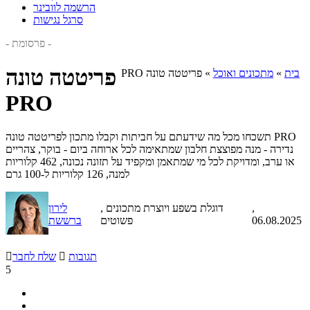
הרשמה לוובינר
סרגל נגישות
- פרסומת -
פריטטה טונה
בית
»
מתכונים ואוכל
»
פריטטה טונה PRO
PRO
תשכחו מכל מה שידעתם על חביתות וקבלו מתכון לפריטטה טונה PRO
נדירה - מנה מפוצצת חלבון שמתאימה לכל ארוחה ביום - בוקר, צהריים
או ערב, ומדויקת לכל מי שמתאמן ומקפיד על תזונה נכונה, 462 קלוריות
למנה, 126 קלוריות ל-100 גרם
,
, דוגלת בשפע ויוצרת מתכונים
לירון
06.08.2025
פשוטים
ברששת
תגובות

שלח לחבר

5