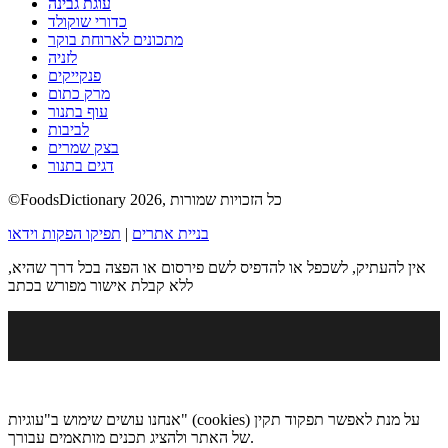
עוגת גבינה
כדורי שוקולד
מתכונים לארוחת בוקר
לזניה
פנקייקים
מרק כתום
עוף בתנור
לביבות
בצק שמרים
דגים בתנור
©FoodsDictionary 2026, כל הזכויות שמורות
בניית אתרים
|
תפיקו הפקות וידאו
אין להעתיק, לשכפל או להדפיס לשם פירסום או הפצה בכל דרך שהיא,
ללא קבלת אישור מפורש בכתב
אנחנו עושים שימוש ב"עוגיות" (cookies) על מנת לאפשר תפקוד תקין
של האתר ולהציג תכנים מותאמים עבורך.