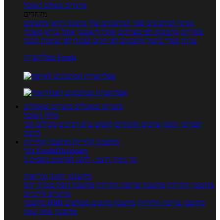
טרנדים בעולם האוכל
מיוחדים
מנתח המתכונים
ספר המתכונים שלי
מתכוני וידאו
מתכונים
עשירים
מתכונים לפי מצרכים
אוכל דיאטטי
אוכל בריא
מאכלי
עדות
ספרי בישול
מתכונים לפי חגים ועונות
לפי שיטות הכנה
אפליקציית Foods
מוצרים ומאכלים
מוצרים ומאכלים
מילון האוכל
תפריטי תזונה
ערכים תזונתיים
חיפוש ע"פ רכיבים
מכילים הכי
הרבה
מחשבון קלוריות
מחשבון קלוריות
מנוי FoodsDictionary
5 ימי ניסיון חינם - לחצו לפרטים נוספים
מחשבוני תזונה ובריאות
מחשבון קלוריות
מחשבון שריפת קלוריות
מחשבון דופק מטרה
יחס
מותניים לירכיים
מחשבון צריכת קלוריות
מחשבון מינונים מומלצים
מחשבון BMI
מחשבון אחוז שומן