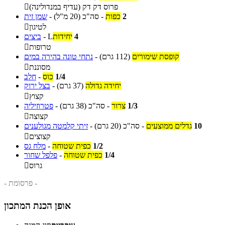
פרוס דק דק (עדיף במנדולינה)

2
כפות
-
סה"כ
(20 מ"ל)
-
שמן זית
לטיגון

4
יחידות
L
-
ביצים
טרופות

קופסת שימורים
(112 גרם)
-
נתחי טונה בהירה במים
מסוננת

1/4
כוס
-
חלב
יחידה גדולה
(37 גרם)
-
בצל ירוק
קצוץ

1/3
צרור
-
סה"כ
(38 גרם)
-
פטרוזיליה
קצוצה

10
גדלים ממוצעים
-
סה"כ
(20 גרם)
-
זיתי קלמטה מגולענים
קצוצים

1/2
כפית שטוחה
-
מלח גס
1/4
כפית שטוחה
-
פלפל שחור
גרוס

- פרסומת -
אופן הכנת המתכון