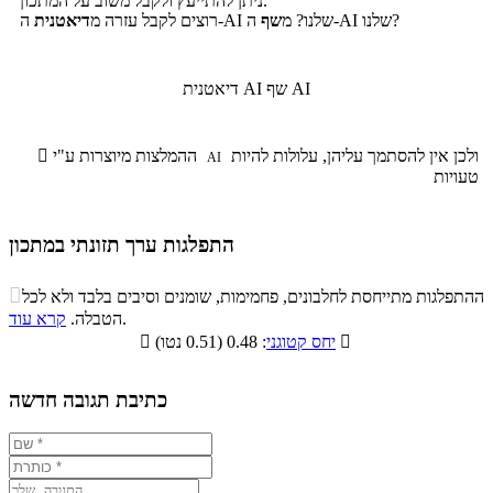
ניתן להתייעץ ולקבל משוב על המתכון.
ה-AI שלנו?
ה-AI שלנו? מ
שף
רוצים לקבל עזרה מ
דיאטנית
שף AI
דיאטנית AI
ולכן אין להסתמך עליהן, עלולות להיות
ההמלצות מיוצרות ע"י

AI
טעויות
התפלגות ערך תזונתי במתכון
התפלגות ערך תזונתי במתכון

ההתפלגות מתייחסת לחלבונים, פחמימות, שומנים וסיבים בלבד ולא לכל
סיבים
.
הטבלה.
קרא עוד
פחמימות
חלבונים
שומנים
תזונתיים

: 0.48 (0.51 נטו)
יחס קטוגני

3.5%
31.4%
38.9%
26.2%
כתיבת תגובה חדשה