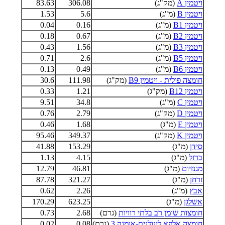
ויטמין A
(מק"ג)
306.08
83.63
ויטמין B
(מ"ג)
5.6
1.53
ויטמין B1
(מ"ג)
0.16
0.04
ויטמין B2
(מ"ג)
0.67
0.18
ויטמין B3
(מ"ג)
1.56
0.43
ויטמין B5
(מ"ג)
2.6
0.71
ויטמין B6
(מ"ג)
0.49
0.13
חומצה פולית - ויטמין B9
(מק"ג)
111.98
30.6
ויטמין B12
(מק"ג)
1.21
0.33
ויטמין C
(מ"ג)
34.8
9.51
ויטמין D
(מק"ג)
2.79
0.76
ויטמין E
(מ"ג)
1.68
0.46
ויטמין K
(מק"ג)
349.37
95.46
סידן
(מ"ג)
153.29
41.88
ברזל
(מ"ג)
4.15
1.13
מגנזיום
(מ"ג)
46.81
12.79
זרחן
(מ"ג)
321.27
87.78
אבץ
(מ"ג)
2.26
0.62
אשלגן
(מ"ג)
623.25
170.29
חומצות שומן רב בלתי רוויות
(גרם)
2.68
0.73
חומצה אלפא לינולנית-אומגה 3
(גרם)
0.08
0.02