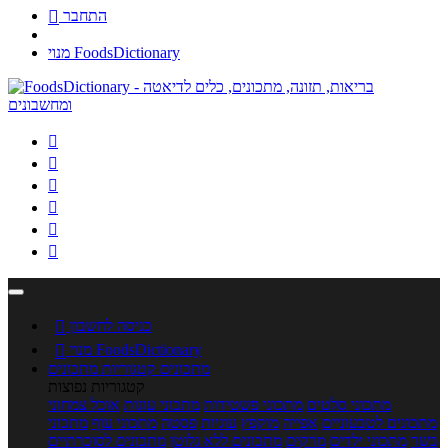
התחבר

מנוי FoodsDictionary






כניסה לחשבון

מנוי FoodsDictionary

מתכונים
קטגוריות מתכונים
קטגוריות נפוצות
מתכוני סלטים
מתכוני פשטידות
מתכוני עוגות
אוכל צמחוני
מתכונים לטבעוניים
אפייה
מוקפץ
עוגיות
פסטה
מתכוני עוף
מתכוני
בשר
מתכוני ילדים
מרקים
מתכונים ללא גלוטן
מתכונים לסוכרתיים