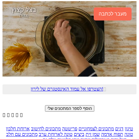
מעבר לכתבה
הצטרפו אל עמוד האינסטגרם של לירון!






טיגון
דגים
מתכונים לצמחוניים
פריטטה
מתכונים לחיטוב
ארוחת חלבון
טונה
תפוח אדמה
שמן זית
ביצים
טונה לארוחת ערב
מתכונים עם חלב