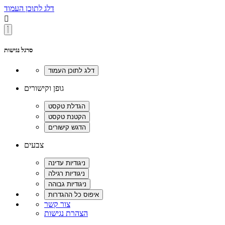
דלג לתוכן העמוד

סרגל נגישות
גופן וקישורים
צבעים
צור קשר
הצהרת נגישות