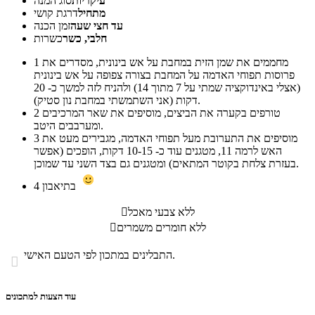
עיקריות
סוג המנה
מתחיל
דרגת קושי
עד חצי שעה
זמן הכנה
חלבי, כשר
כשרות
מחממים את שמן הזית במחבת על אש בינונית, מסדרים את
1
פרוסות תפוחי האדמה על המחבת בצורה צפופה על אש בינונית
(אצלי באינדוקציה שמתי על 7 מתוך 14) ולהניח לזה למשך כ- 20
דקות (אני השתמשתי במחבת נון סטיק).
טורפים בקערה את הביצים, מוסיפים את שאר המרכיבים
2
ומערבבים היטב.
מוסיפים את התערובת מעל תפוחי האדמה, מגבירים מעט את
3
האש לרמה 11, מטגנים עוד כ- 10-15 דקות, הופכים (אפשר
בעזרת צלחת בקוטר המתאים) ומטגנים גם בצד השני עד שמוכן.
בתיאבון
4
ללא צבעי מאכל

ללא חומרים משמרים

התבלינים במתכון לפי הטעם האישי.

עוד הצעות למתכונים