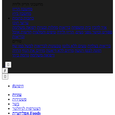
מחשבוני הריון ולידה
מחשבון הריון
מחשבון ביוץ
כתבות
כתבות
ערוצי תוכן
איך להכין
בית ומשפחה
בריאות
מחלות ובעיות
רפואה משלימה
ספורט וכושר גופני
נשים, הריון ולידה
טיפים והמלצות
חדשות אוכל
ובריאות
טורים
בריאות בצלחת
טעים ללא גלוטן
טבעונות לבריאות
לבשל כמו שף
תזונה לבטן רגועה
מרזים ללא דיאטה
מזיזים את הגוף
הרזיה
ורפואה משלימה
גורמה ביתי



חיפוש

עוגיות
פשטידות
בשר
הצטרפות לניוזלטר
אפליקציית Foods