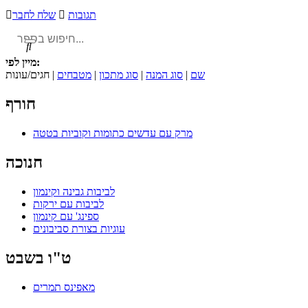
תגובות

שלח לחבר


מיין לפי:
שם
|
סוג המנה
|
סוג מתכון
|
מטבחים
| חגים/עונות
חורף
מרק עם עדשים כתומות וקוביות בטטה
חנוכה
לביבות גבינה וקינמון
לביבות עם ירקות
ספינג' עם קינמון
עוגיות בצורת סביבונים
ט"ו בשבט
מאפינס תמרים