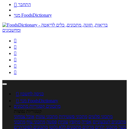
התחבר

מנוי FoodsDictionary






כניסה לחשבון

מנוי FoodsDictionary

מתכונים
קטגוריות מתכונים
קטגוריות נפוצות
מתכוני סלטים
מתכוני פשטידות
מתכוני עוגות
אוכל צמחוני
מתכונים לטבעוניים
אפייה
מוקפץ
עוגיות
פסטה
מתכוני עוף
מתכוני
בשר
מתכוני ילדים
מרקים
מתכונים ללא גלוטן
מתכונים לסוכרתיים