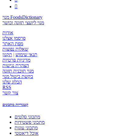

מנוי FoodsDictionary
מנוי ליועצי תזונה וכושר
אודות
פרסמו אצלנו
מפת האתר
שאלות נפוצות
תנאי שימוש
|
תקנון
מדיניות פרטיות
הצהרת נגישות
מנוי תוכנית תזונה
בקשת ביטול מנוי
הבלוג שלנו
RSS
צור קשר
קטגוריות מתכונים
מתכוני סלטים
מתכוני פשטידות
מתכוני עוגות
אוכל דיאטטי