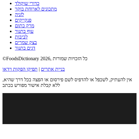
כדורי שוקולד
מתכונים לארוחת בוקר
לזניה
פנקייקים
מרק כתום
עוף בתנור
לביבות
בצק שמרים
דגים בתנור
©FoodsDictionary 2026, כל הזכויות שמורות
בניית אתרים
|
תפיקו הפקות וידאו
אין להעתיק, לשכפל או להדפיס לשם פירסום או הפצה בכל דרך שהיא,
ללא קבלת אישור מפורש בכתב