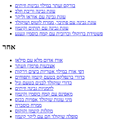
בורקס זעתר במילוי גבינות וזיתים
עוגת גבינה וריבת חלב
עוגת גבינה עם אוראו וליקר
עוגת גבינה עם פתיבר, ממרח לוטוס ושוקולד
עוגת גבינה עם תותים וקינמון
פשטידת ברוקולי וכרובית עם קמח כוסמין ונענע
אחר
אורז אדום מלא עם סילאן
אצבעות פרמז'ן וזעתר
דפי אורז במילוי אטריות ביצים וירקות
כדורי ברנפלקס בטעם קינמון ותפוחים
כדורי שוקולד לבנים בטעם וניל
לחמניות גבינה וזיתים
מאפינס עם קמח כוסמין וקינמון
מיני עוגות שוקולד אפויות בכוס
ממרח כוסברה
מקלות קינמון וקוקוס
סופלה שוקולד חם עם ליקר קינמון