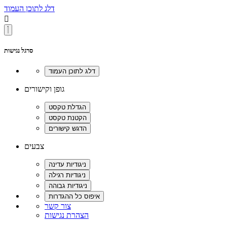
דלג לתוכן העמוד

סרגל נגישות
גופן וקישורים
צבעים
צור קשר
הצהרת נגישות