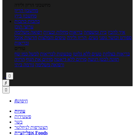
מחשבוני הריון ולידה
מחשבון הריון
מחשבון ביוץ
כתבות
כתבות
ערוצי תוכן
איך להכין
בית ומשפחה
בריאות
מחלות ובעיות
רפואה משלימה
ספורט וכושר גופני
נשים, הריון ולידה
טיפים והמלצות
חדשות אוכל
ובריאות
טורים
בריאות בצלחת
טעים ללא גלוטן
טבעונות לבריאות
לבשל כמו שף
תזונה לבטן רגועה
מרזים ללא דיאטה
מזיזים את הגוף
הרזיה
ורפואה משלימה
גורמה ביתי



חיפוש

עוגיות
פשטידות
בשר
הצטרפות לניוזלטר
אפליקציית Foods