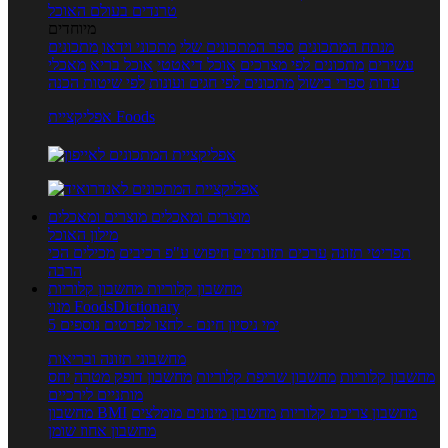
טרנדים בעולם האוכל
מיוחדים
מנתח המתכונים
ספר המתכונים שלי
מתכוני וידאו
מתכונים
עשירים
מתכונים לפי מצרכים
אוכל דיאטטי
אוכל בריא
מאכלי
עדות
ספרי בישול
מתכונים לפי חגים ועונות
לפי שיטות הכנה
אפליקציית Foods
מוצרים ומאכלים
מוצרים ומאכלים
מילון האוכל
תפריטי תזונה
ערכים תזונתיים
חיפוש ע"פ רכיבים
מכילים הכי
הרבה
מחשבון קלוריות
מחשבון קלוריות
מנוי FoodsDictionary
5 ימי ניסיון חינם - לחצו לפרטים נוספים
מחשבוני תזונה ובריאות
מחשבון קלוריות
מחשבון שריפת קלוריות
מחשבון דופק מטרה
יחס
מותניים לירכיים
מחשבון צריכת קלוריות
מחשבון מינונים מומלצים
מחשבון BMI
מחשבון אחוז שומן