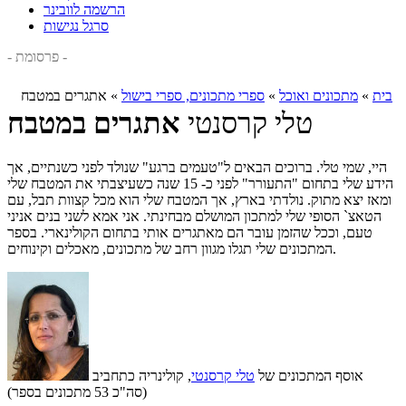
הרשמה לוובינר
סרגל נגישות
- פרסומת -
בית
»
מתכונים ואוכל
»
ספרי מתכונים, ספרי בישול
»
אתגרים במטבח
טלי קרסנטי
אתגרים במטבח
היי, שמי טלי. ברוכים הבאים ל"טעמים ברגע" שנולד לפני כשנתיים, אך
הידע שלי בתחום "התעורר" לפני כ- 15 שנה כשעיצבתי את המטבח שלי
ומאז יצא מתוק. נולדתי בארץ, אך המטבח שלי הוא מכל קצוות תבל, עם
הטאצ` הסופי שלי למתכון המושלם מבחינתי. אני אמא לשני בנים אניני
טעם, וככל שהזמן עובר הם מאתגרים אותי בתחום הקולינארי. בספר
המתכונים שלי תגלו מגוון רחב של מתכונים, מאכלים וקינוחים.
אוסף המתכונים של
טלי קרסנטי
, קולינריה כתחביב
(סה"כ 53 מתכונים בספר)