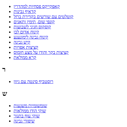
קאפקייקס פסחיות למהדרין
קדאיף גבינות
קוטלטים עם שורשים בקדירת ברזל
קונפי שום, תימין ותאנים
קוסקוס חגיגי לשבועות
קינוח אדום לבן
קינוח גבינה לימונענע
קיש גבינה
קציצות אפויות
קציצות בקר והודו על מצע חומוס
קרא ממולאת
ר
רוסטביף סינטה עם גיוון
ש
שומשומיות משגעות
שוקי הודו ממולאות
שוקי עוף בתנור
שיפודי גבינה