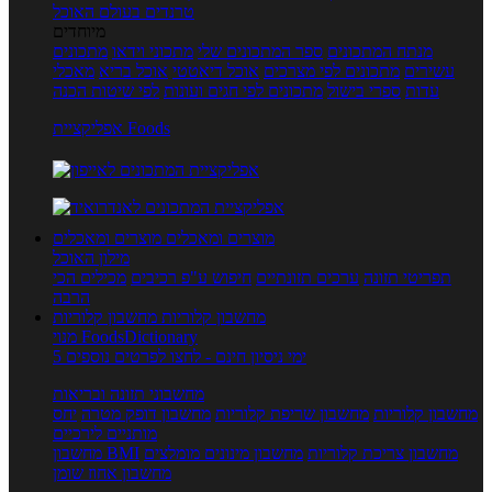
טרנדים בעולם האוכל
מיוחדים
מנתח המתכונים
ספר המתכונים שלי
מתכוני וידאו
מתכונים
עשירים
מתכונים לפי מצרכים
אוכל דיאטטי
אוכל בריא
מאכלי
עדות
ספרי בישול
מתכונים לפי חגים ועונות
לפי שיטות הכנה
אפליקציית Foods
מוצרים ומאכלים
מוצרים ומאכלים
מילון האוכל
תפריטי תזונה
ערכים תזונתיים
חיפוש ע"פ רכיבים
מכילים הכי
הרבה
מחשבון קלוריות
מחשבון קלוריות
מנוי FoodsDictionary
5 ימי ניסיון חינם - לחצו לפרטים נוספים
מחשבוני תזונה ובריאות
מחשבון קלוריות
מחשבון שריפת קלוריות
מחשבון דופק מטרה
יחס
מותניים לירכיים
מחשבון צריכת קלוריות
מחשבון מינונים מומלצים
מחשבון BMI
מחשבון אחוז שומן