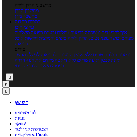
מחשבוני הריון ולידה
מחשבון הריון
מחשבון ביוץ
כתבות
כתבות
ערוצי תוכן
איך להכין
בית ומשפחה
בריאות
מחלות ובעיות
רפואה משלימה
ספורט וכושר גופני
נשים, הריון ולידה
טיפים והמלצות
חדשות אוכל
ובריאות
טורים
בריאות בצלחת
טעים ללא גלוטן
טבעונות לבריאות
לבשל כמו שף
תזונה לבטן רגועה
מרזים ללא דיאטה
מזיזים את הגוף
הרזיה
ורפואה משלימה
גורמה ביתי



חיפוש

לפי מצרכים
עוגיות
בוקר?
הצטרפות לניוזלטר
אפליקציית Foods