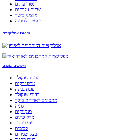
נטורופתים
שפים וטבחים
מאמני כושר
יועצים לתזונה
אפליקציית Foods
חיפושים נפוצים
עוגת שוקולד
מרק ירקות
עוגת גבינה
כדורי שוקולד
מתכונים לארוחת בוקר
לזניה
פנקייקים
מרק כתום
עוף בתנור
לביבות
בצק שמרים
דגים בתנור