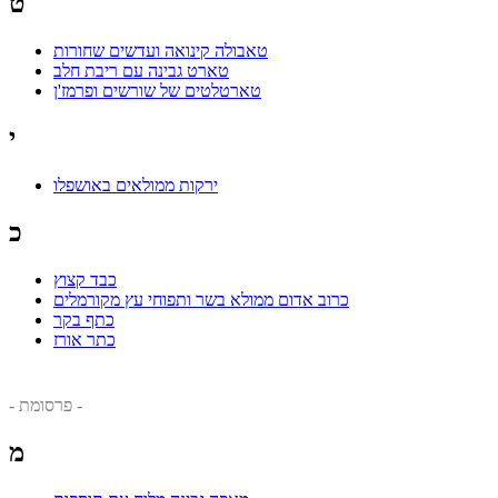
ט
טאבולה קינואה ועדשים שחורות
טארט גבינה עם ריבת חלב
טארטלטים של שורשים ופרמז'ן
י
ירקות ממולאים באושפלו
כ
כבד קצוץ
כרוב אדום ממולא בשר ותפוחי עץ מקורמלים
כתף בקר
כתר אורז
- פרסומת -
מ