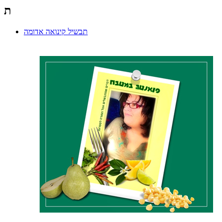
ת
תבשיל קינואה אדומה