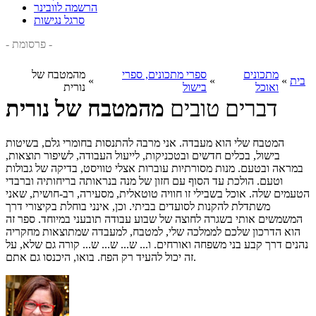
הרשמה לוובינר
סרגל נגישות
- פרסומת -
מתכונים
ספרי מתכונים, ספרי
מהמטבח של
בית
»
»
»
ואוכל
בישול
נורית
דברים טובים
מהמטבח של נורית
המטבח שלי הוא מעבדה. אני מרבה להתנסות בחומרי גלם, בשיטות
בישול, בכלים חדשים ובטכניקות, לייעול העבודה, לשיפור תוצאות,
במראה ובטעם. מנות מסורתיות עוברות אצלי טוויסט, בדיקה של גבולות
וטעם. הולכת עד הסוף עם חזון של מנה בנראותה בריחותיה וברבדי
הטעמים שלה. אוכל בשבילי זו חוויה טוטאלית, מסעירה, רב-חושית, שאני
משתדלת להקנות לסועדים בביתי. וכן, אינני בוחלת בקיצורי דרך
המשמשים אותי בשגרה לחוצה של שבוע עבודה תובעני במיוחד. ספר זה
הוא הדרכון שלכם לממלכה שלי, למטבח, למעבדה שמתוצאות מחקריה
נהנים דרך קבע בני משפחה ואורחים. ו... ש... ש... ש... קורה גם שלא, על
זה יכול להעיד רק הפח. בואו, היכנסו גם אתם.