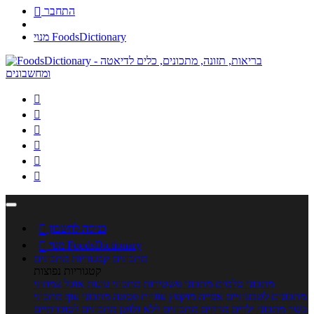
התחבר

מנוי FoodsDictionary






כניסה לחשבון

מנוי FoodsDictionary

מתכונים
קטגוריות מתכונים
קטגוריות נפוצות
מתכוני סלטים
מתכוני פשטידות
מתכוני עוגות
אוכל צמחוני
מתכונים לטבעוניים
אפייה
מוקפץ
עוגיות
פסטה
מתכוני עוף
מתכוני
בשר
מתכוני ילדים
מרקים
מתכונים ללא גלוטן
מתכונים לסוכרתיים