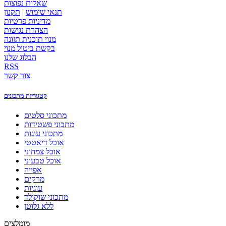
שאלות נפוצות
תנאי שימוש
|
תקנון
מדיניות פרטיות
הצהרת נגישות
מנוי תוכנית תזונה
בקשת ביטול מנוי
הבלוג שלנו
RSS
צור קשר
קטגוריות מתכונים
מתכוני סלטים
מתכוני פשטידות
מתכוני עוגות
אוכל דיאטטי
אוכל צמחוני
אוכל טבעוני
אפייה
מרקים
עוגיות
מתכוני שוקולד
ללא גלוטן
מומלצים