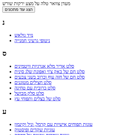
מעדן צוואר טלה על מצע ירקות שורש
נ
נזיד גולאש
ניטופי גרעיני חמנייה
ס
סלט אדיר מלא אנרגיות וויטמינים
סלט חם של באק צ'וי ואפונת שלג סינית
סלט חם של חזה עוף וכרוב בשני צבעים
סלט חצילים מטוגנים
סלט כרובית עם טחינה
סלט סלק מבושל
סלט של בצלים ותפוחי עץ
ע
עוגות תפוחים אישיות עם קרמל, וניל וקינמון
עוגיות שקדים ופיסטוק