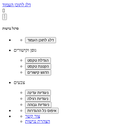
דלג לתוכן העמוד

סרגל נגישות
גופן וקישורים
צבעים
צור קשר
הצהרת נגישות