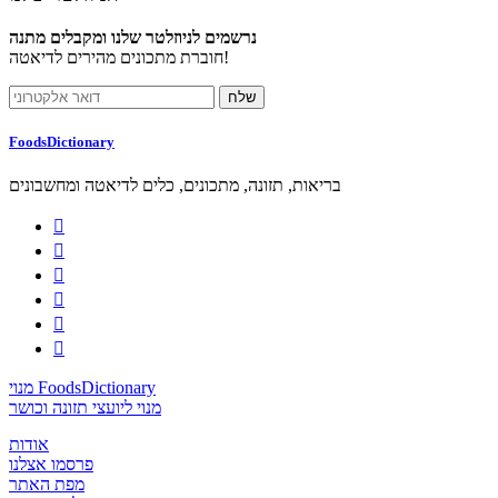
נרשמים לניוזלטר שלנו ומקבלים מתנה
חוברת מתכונים מהירים לדיאטה!
FoodsDictionary
בריאות, תזונה, מתכונים, כלים לדיאטה ומחשבונים






מנוי FoodsDictionary
מנוי ליועצי תזונה וכושר
אודות
פרסמו אצלנו
מפת האתר