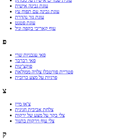
עוגית שמרים אישית על ממתק
עוגת גבינה אישית
עוגת גבינה עם תפוח עץ
עוגת גזר נהדרת
עוגת פטנט
עוף קאריבי בקפה וניל
פ
פאי עגבניות שרי
פאי רברבר
פוקצ'ינות
פטריית פורטבלו צלויה ממולאת
פרגיות על מצע כרובית
צ
צ'או מיין
צלחת אביבית חגיגית
צלי בקר על מצע של ירקות
צלי עוף וירקות בתנור
ק