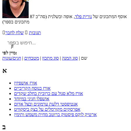
אוסף המתכונים של
נורית פלד
, אופה ובשלנית (סה"כ 87
מתכונים בספר)
תגובות

שלח לחבר


מיין לפי:
שם |
סוג המנה
|
סוג מתכון
|
מטבחים
|
חגים/עונות
א
אורז אושפיזין
אורז בנוסח הקריביים
אורז מלא סגול עם כרובית בחלב שקדים
אושפלו חגיגי במיוחד
אנטיפסטי דלעת ערמונים ובצל אדום
אפרסקים מקורמלים על בצק ביסקוויט
ארטיק לוקס פיסטוק ברוטב מחית משמש ותימין
ב